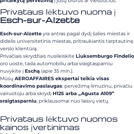
pritaikytą pervežimą
į jūsų biurus ar viešbučius.
Privataus lėktuvo nuoma į
Esch-sur-Alzette
Esch-sur-Alzette
yra antras pagal dydį šalies miestas ir
didelis universitetinis miestas, pritraukiantis tarptautinę
verslo klientūrą.
Privačiais skrydžiais nusileiskite
Liuksemburgo Findelio
oro uoste, tada automobiliu arba sraigtasparniu
nuvykite į
Eschą
(apie 35 min.).
Mūsų
AEROAFFAIRES ekspertai
teikia visas
koordinavimo paslaugas
: pervežimą limuzinu, privačiu
vairuotoju arba skrydį
H125 arba „Agusta A109”
sraigtasparniu
, priklausomai nuo laisvų vietų.
Privataus lėktuvo nuomos
kainos įvertinimas