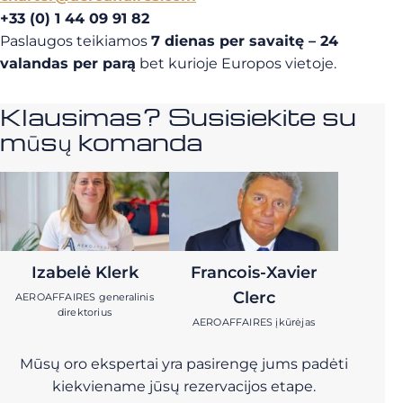
+33 (0) 1 44 09 91 82
Paslaugos teikiamos
7 dienas per savaitę – 24
valandas per parą
bet kurioje Europos vietoje.
Klausimas? Susisiekite su
mūsų komanda
Izabelė Klerk
Francois-Xavier
Clerc
AEROAFFAIRES generalinis
direktorius
AEROAFFAIRES įkūrėjas
Mūsų oro ekspertai yra pasirengę jums padėti
kiekviename jūsų rezervacijos etape.