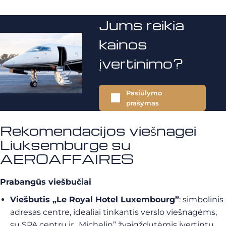
Jums reikia
kainos
įvertinimo?
Pasiūlymo
prašymas
Rekomendacijos viešnagei
Liuksemburge su
AEROAFFAIRES
Prabangūs viešbučiai
Viešbutis „Le Royal Hotel Luxembourg”
: simbolinis
adresas centre, idealiai tinkantis verslo viešnagėms,
su SPA centru ir „Michelin” žvaigždutėmis įvertintu