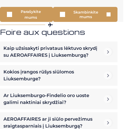
Parašykite
Skambinkite
mums
mums
Foire aux questions
Kaip užsisakyti privataus lėktuvo skrydį
su AEROAFFAIRES į Liuksemburgą?
Kokios įrangos rūšys siūlomos
Liuksemburge?
Ar Liuksemburgo-Findelio oro uoste
galimi naktiniai skrydžiai?
AEROAFFAIRES ar ji siūlo pervežimus
sraigtasparniais į Liuksemburgą?