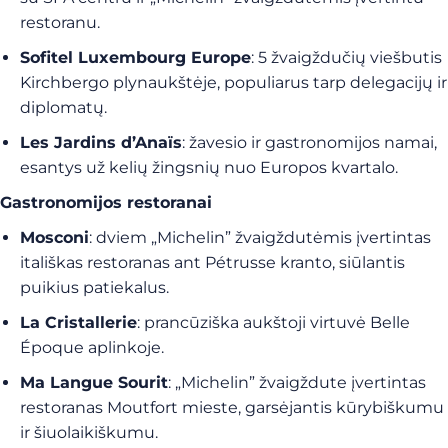
restoranu.
Sofitel Luxembourg Europe
: 5 žvaigždučių viešbutis
Kirchbergo plynaukštėje, populiarus tarp delegacijų ir
diplomatų.
Les Jardins d’Anaïs
: žavesio ir gastronomijos namai,
esantys už kelių žingsnių nuo Europos kvartalo.
Gastronomijos restoranai
Mosconi
: dviem „Michelin” žvaigždutėmis įvertintas
itališkas restoranas ant Pétrusse kranto, siūlantis
puikius patiekalus.
La Cristallerie
: prancūziška aukštoji virtuvė Belle
Époque aplinkoje.
Ma Langue Sourit
: „Michelin” žvaigždute įvertintas
restoranas Moutfort mieste, garsėjantis kūrybiškumu
ir šiuolaikiškumu.