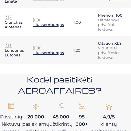
Linatė
Phenom 100
🇨🇭
🇱🇺
Ultralengvi
Ciurichas
1:00
Liuksemburgas
privačiai
Klotenas
lėktuvai
Citation XLS
🇬🇧
🇱🇺
Vidutiniai
Londonas
1:20
Liuksemburgas
privačiosios
Lutonas
lėktuvai
Kodėl pasitikėti
AEROAFFAIRES?
Privatinių
20 000
45 000
95
4,9/5
lėktuvų
pasiekiamų
užtikrintų
000+
klientų