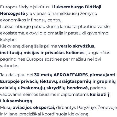
Europos širdyje įsikūrusi
Liuksemburgo Didžioji
Hercogystė
yra vienas dinamiškiausių žemyno
ekonomikos ir finansų centrų.
Liuksemburgo patrauklumą lemia tarptautinė verslo
ekosistema, aktyvi diplomatija ir patraukli gyvenimo
kokybė.
Kiekvieną dieną šalis priima
verslo skrydžius,
institucijų misijas ir privačias keliones
, jungiančias
pagrindines Europos sostines per mažiau nei dvi
valandas.
Jau daugiau nei
30 metų
AEROAFFAIRES
,
pirmaujanti
Europoje privačių lėktuvų, sraigtasparnių ir grupinių
orlaivių užsakomųjų skrydžių bendrovė,
padeda
vadovams, šeimos biurams ir diplomatams
keliauti į
Liuksemburgą
.
Mūsų
aviacijos ekspertai,
dirbantys Paryžiuje, Ženevoje
ir Milane, preciziškai koordinuoja kiekvieną