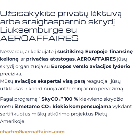
Užsisakykite privatų lėktuvą
arba sraigtasparnio skrydį
Liuksemburge su
AEROAFFAIRES
Nesvarbu, ar keliaujate į
susitikimą Europoje
,
finansinę
kelionę
, ar
privačias atostogas
,
AEROAFFAIRES
jūsų
skrydį organizuoja su
Europos verslo aviacijos lyderio
precizika.
Mūsų
aviacijos ekspertai
visą parą
reaguoja į jūsų
užklausas ir koordinuoja antžeminį ar oro pervežimą.
Pagal programą ”
SkyCO₂”
100 %
kiekvieno skrydžio
metu
išmetamo CO₂ kiekio
kompensuojama
vykdant
sertifikuotus miškų atkūrimo projektus Pietų
Amerikoje.
charter@aeroaffaires.com