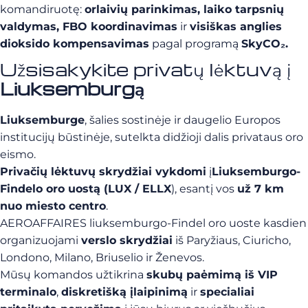
komandiruotę:
orlaivių parinkimas, laiko tarpsnių
valdymas, FBO koordinavimas
ir
visiškas anglies
dioksido kompensavimas
pagal programą
SkyCO₂.
Užsisakykite privatų lėktuvą į
Liuksemburgą
Liuksemburge
, šalies sostinėje ir daugelio Europos
institucijų būstinėje, sutelkta didžioji dalis privataus oro
eismo.
Privačių lėktuvų skrydžiai vykdomi
į
Liuksemburgo-
Findelo oro uostą (LUX / ELLX
), esantį vos
už 7 km
nuo miesto centro
.
AEROAFFAIRES liuksemburgo-Findel oro uoste kasdien
organizuojami
verslo skrydžiai
iš Paryžiaus, Ciuricho,
Londono, Milano, Briuselio ir Ženevos.
Mūsų komandos užtikrina
skubų paėmimą iš VIP
terminalo
,
diskretišką įlaipinimą
ir
specialiai