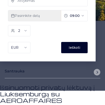
Santrauka
Išsinuomoti privatų lėktuvą į
Liuksemburgą su
AEROAFFAIRES