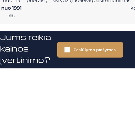
nuoma
prietaisų
skrydžių
keleivių
pasitenkinimas
nuo 1991
k
m.
Jums reikia
kainos
Pasiūlymo prašymas
įvertinimo?