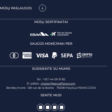
MŪSŲ PASLAUGOS
MŪSŲ SERTIFIKATAI
SAUGŪS MOKĖJIMAI PER
SUSISIEKITE SU MUMIS
Tel. : +33 1 44 09 91 82
El. paštas :
charter@aeroaffaires.com
Bendra įmonė : 128 rue de la Boétie 75008 Paryžius PRANCŪZIJA
SEKITE MUS!