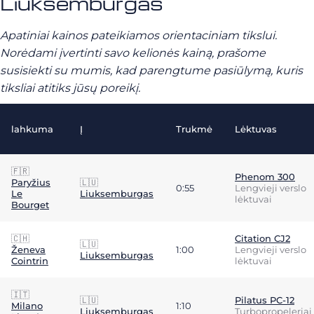
Liuksemburgas
Apatiniai kainos pateikiamos orientaciniam tikslui.
Norėdami įvertinti savo kelionės kainą, prašome
susisiekti su mumis, kad parengtume pasiūlymą, kuris
tiksliai atitiks jūsų poreikį.
lahkuma
Į
Trukmė
Lėktuvas
🇫🇷
Phenom 300
Paryžius
🇱🇺
0:55
Lengvieji verslo
Le
Liuksemburgas
lėktuvai
Bourget
🇨🇭
Citation CJ2
🇱🇺
Ženeva
1:00
Lengvieji verslo
Liuksemburgas
Cointrin
lėktuvai
🇮🇹
🇱🇺
Pilatus PC-12
Milano
1:10
Liuksemburgas
Turbopropeleriai