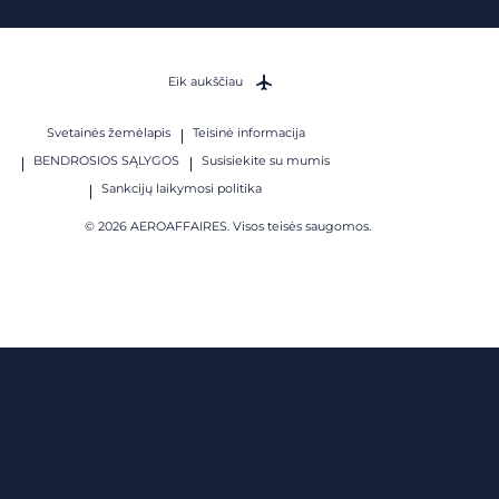
Eik aukščiau
Svetainės žemėlapis
Teisinė informacija
BENDROSIOS SĄLYGOS
Susisiekite su mumis
Sankcijų laikymosi politika
© 2026 AEROAFFAIRES. Visos teisės saugomos.