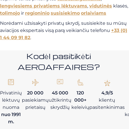
lengviesiems privatiems lėktuvams
,
vidutinės
klasės,
tolimojo
ir
regioninio
susisiekimo
orlaiviams
Norėdami užsisakyti privatų skrydį, susisiekite su mūsų
aviacijos ekspertais visą parą veikiančiu telefonu
+33 (0)
1 44 09 91 82
.
Kodėl pasitikėti
AEROAFFAIRES?
Privatinių
20 000
45 000
120
4,9/5
lėktuvų
pasiekiamų
užtikrintų
000+
klientų
nuoma
prietaisų
skrydžių
keleivių
pasitenkinimas
nuo 1991
k
m.