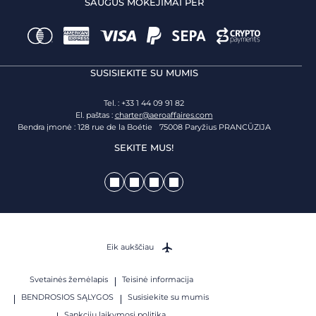
SAUGŪS MOKĖJIMAI PER
SUSISIEKITE SU MUMIS
Tel. : +33 1 44 09 91 82
El. paštas :
charter@aeroaffaires.com
Bendra įmonė : 128 rue de la Boétie 75008 Paryžius PRANCŪZIJA
SEKITE MUS!
Eik aukščiau
Svetainės žemėlapis
Teisinė informacija
BENDROSIOS SĄLYGOS
Susisiekite su mumis
Sankcijų laikymosi politika