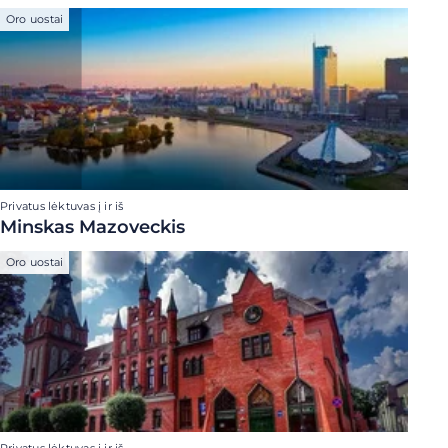
Oro uostai
Privatus lėktuvas į ir iš
Minskas Mazoveckis
Oro uostai