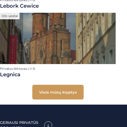
Privatus lėktuvas į ir iš
Lebork Cewice
Oro uostai
Privatus lėktuvas į ir iš
Legnica
Visos mūsų kryptys
GERIAUSI PRIVATŪS