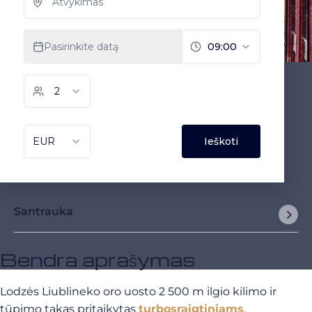
Santrauka
Bendra aprašymas
Lodzės Liublineko oro uosto 2 500 m ilgio kilimo ir
tūpimo takas pritaikytas
turbosraigtiniams
,