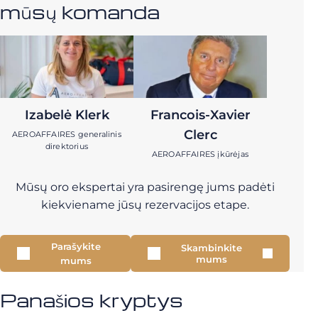
mūsų komanda
Izabelė Klerk
Francois-Xavier
Clerc
AEROAFFAIRES generalinis
direktorius
AEROAFFAIRES įkūrėjas
Mūsų oro ekspertai yra pasirengę jums padėti
kiekviename jūsų rezervacijos etape.
Parašykite
Skambinkite
mums
mums
Panašios kryptys