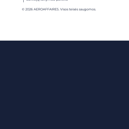
© 2026 AEROAFFAIRES. Visos teisės saugomos.