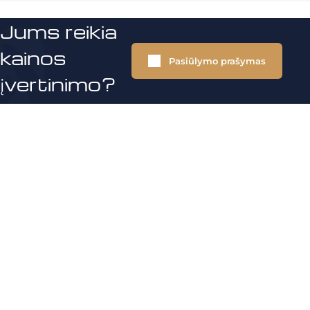
Jums reikia
kainos
Pasiūlymo prašymas
įvertinimo?