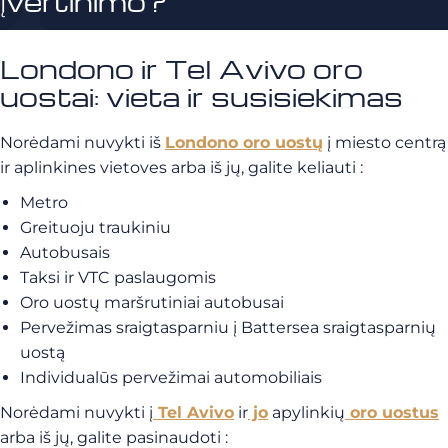
įvertinimo?
Londono ir Tel Avivo oro
uostai: vieta ir susisiekimas
Norėdami nuvykti iš
Londono oro uostų
į miesto centrą
ir aplinkines vietoves arba iš jų, galite keliauti :
Metro
Greituoju traukiniu
Autobusais
Taksi ir VTC paslaugomis
Oro uostų maršrutiniai autobusai
Pervežimas sraigtasparniu į Battersea sraigtasparnių
uostą
Individualūs pervežimai automobiliais
Norėdami nuvykti į
Tel Avivo
ir
jo
apylinkių
oro uostus
arba iš jų, galite pasinaudoti :