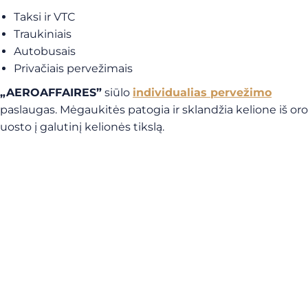
Taksi ir VTC
Traukiniais
Autobusais
Privačiais pervežimais
„AEROAFFAIRES”
siūlo
individualias pervežimo
paslaugas. Mėgaukitės patogia ir sklandžia kelione iš oro
uosto į galutinį kelionės tikslą.