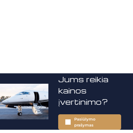
Jums reikia
kainos
įvertinimo?
Pasiūlymo
prašymas