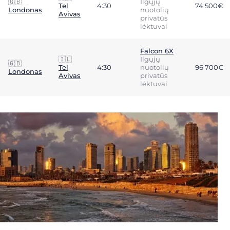
🇬🇧
Ilgųjų
Tel
4:30
74 500€
Londonas
nuotolių
Avivas
privatūs
lėktuvai
Falcon 6X
🇮🇱
Ilgųjų
🇬🇧
Tel
4:30
nuotolių
96 700€
Londonas
Avivas
privatūs
lėktuvai