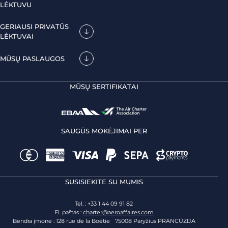
LĖKTUVU
GERIAUSI PRIVATŪS
LĖKTUVAI
MŪSŲ PASLAUGOS
MŪSŲ SERTIFIKATAI
SAUGŪS MOKĖJIMAI PER
SUSISIEKITE SU MUMIS
Tel. : +33 1 44 09 91 82
El. paštas :
charter@aeroaffaires.com
Bendra įmonė : 128 rue de la Boétie 75008 Paryžius PRANCŪZIJA