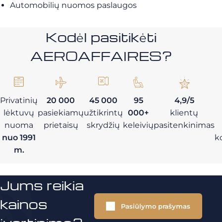
Automobilių nuomos paslaugos
Kodėl pasitikėti
AEROAFFAIRES?
Privatinių
20 000
45 000
95
4,9/5
lėktuvų
pasiekiamų
užtikrintų
000+
klientų
nuoma
prietaisų
skrydžių
keleivių
pasitenkinimas
nuo 1991
k
m.
Jums reikia
kainos
Pasiūlymo prašymas