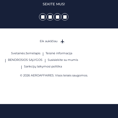
SEKITE MUS!
Eik aukščiau
Svetainės žemėlapis
Teisinė informacija
BENDROSIOS SĄLYGOS
Susisiekite su mumis
Sankcijų laikymosi politika
© 2026 AEROAFFAIRES. Visos teisės saugomos.