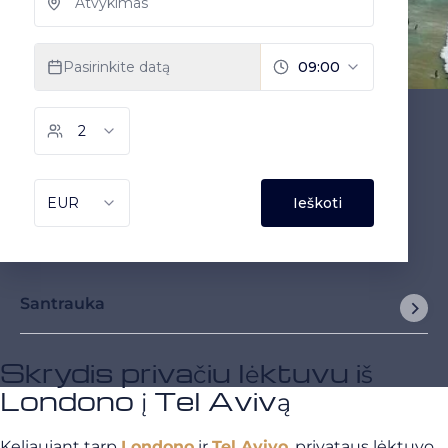
Santrauka
Skrydis privačiu lėktuvu iš
Londono į Tel Avivą
Keliaujant tarp
Londono
ir
Tel Avivo
, privataus lėktuvo