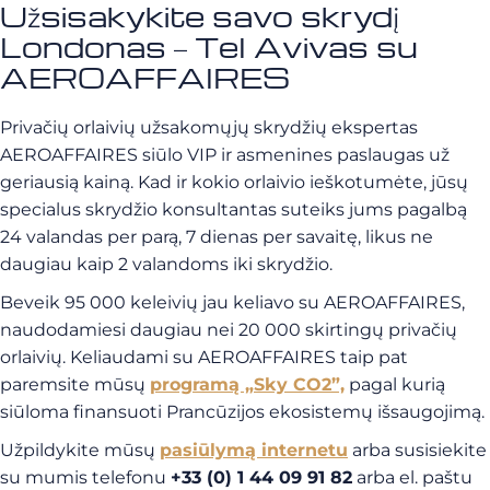
Užsisakykite savo skrydį
Londonas – Tel Avivas su
AEROAFFAIRES
Privačių orlaivių užsakomųjų skrydžių ekspertas
AEROAFFAIRES siūlo VIP ir asmenines paslaugas už
geriausią kainą. Kad ir kokio orlaivio ieškotumėte, jūsų
specialus skrydžio konsultantas suteiks jums pagalbą
24 valandas per parą, 7 dienas per savaitę, likus ne
daugiau kaip 2 valandoms iki skrydžio.
Beveik 95 000 keleivių jau keliavo su AEROAFFAIRES,
naudodamiesi daugiau nei 20 000 skirtingų privačių
orlaivių. Keliaudami su AEROAFFAIRES taip pat
paremsite mūsų
programą „Sky CO2”,
pagal kurią
siūloma finansuoti Prancūzijos ekosistemų išsaugojimą.
Užpildykite mūsų
pasiūlymą internetu
arba susisiekite
su mumis telefonu
+33 (0) 1 44 09 91 82
arba el. paštu