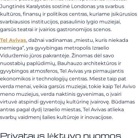
Jungtinės Karalystės sostinė Londonas yra svarbus
kultūros, finansų ir politikos centras, kuriame įsikūrusios
svarbiausios institucijos, pasaulinio lygio muziejai,
garsūs teatrai ir įvairios gastronomijos scenos.
Tel Avivas
, dažnai vadinamas „miestu, kuris niekada
nemiega”, yra gyvybingas metropolis Izraelio
Viduržemio jūros pakrantėje. Žinomas dėl savo
nuostabių paplūdimių, Bauhauzo architektūros ir
gyvybingos atmosferos, Tel Avivas yra pirmaujantis
ekonomikos ir technologijų centras. Mieste taip pat
verda menai, veikia garsūs muziejai, tokie kaip Tel Avivo
meno muziejus, verda naktinis gyvenimas, o įvairi
virtuvė atspindi gyventojų kultūrinę įvairovę. Būdamas
antras pagal dydį Izraelio miestas, Tel Avivas atlieka
svarbų vaidmenį šalies kultūroje ir inovacijose.
Privataus lėktuvo nuomos