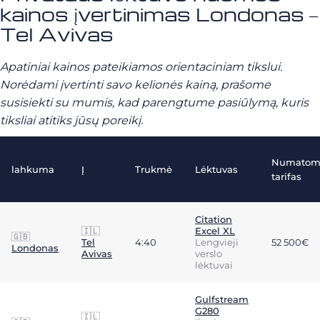
kainos įvertinimas Londonas –
Tel Avivas
Apatiniai kainos pateikiamos orientaciniam tikslui.
Norėdami įvertinti savo kelionės kainą, prašome
susisiekti su mumis, kad parengtume pasiūlymą, kuris
tiksliai atitiks jūsų poreikį.
Numatom
lahkuma
Į
Trukmė
Lėktuvas
tarifas
Citation
🇮🇱
Excel XL
🇬🇧
Tel
4:40
Lengvieji
52 500€
Londonas
Avivas
verslo
lėktuvai
Gulfstream
G280
🇮🇱