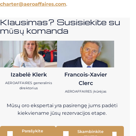
charter@aeroaffaires.com
.
Klausimas? Susisiekite su
mūsų komanda
Izabelė Klerk
Francois-Xavier
Clerc
AEROAFFAIRES generalinis
direktorius
AEROAFFAIRES įkūrėjas
Mūsų oro ekspertai yra pasirengę jums padėti
kiekviename jūsų rezervacijos etape.
Parašykite
Skambinkite