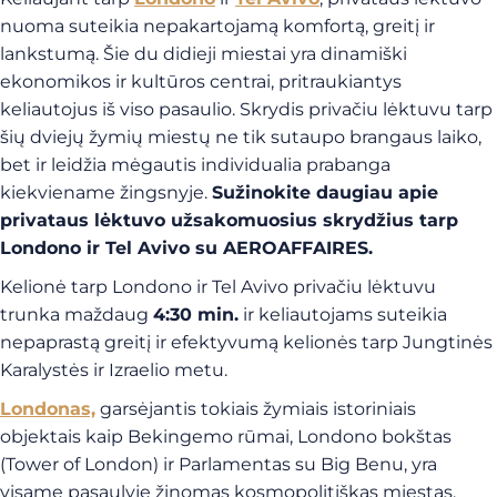
nuoma suteikia nepakartojamą komfortą, greitį ir
lankstumą. Šie du didieji miestai yra dinamiški
ekonomikos ir kultūros centrai, pritraukiantys
keliautojus iš viso pasaulio. Skrydis privačiu lėktuvu tarp
šių dviejų žymių miestų ne tik sutaupo brangaus laiko,
bet ir leidžia mėgautis individualia prabanga
kiekviename žingsnyje.
Sužinokite daugiau apie
privataus lėktuvo užsakomuosius skrydžius tarp
Londono ir Tel Avivo su AEROAFFAIRES.
Kelionė tarp Londono ir Tel Avivo privačiu lėktuvu
trunka maždaug
4:30 min.
ir keliautojams suteikia
nepaprastą greitį ir efektyvumą kelionės tarp Jungtinės
Karalystės ir Izraelio metu.
Londonas,
garsėjantis tokiais žymiais istoriniais
objektais kaip Bekingemo rūmai, Londono bokštas
(Tower of London) ir Parlamentas su Big Benu, yra
visame pasaulyje žinomas kosmopolitiškas miestas.