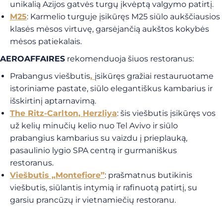
unikalią Azijos gatvės turgų įkvėptą valgymo patirtį.
M25
: Karmelio turguje įsikūręs M25 siūlo aukščiausios
klasės mėsos virtuvę, garsėjančią aukštos kokybės
mėsos patiekalais.
AEROAFFAIRES
rekomenduoja šiuos restoranus:
Prabangus viešbutis
,
įsikūręs gražiai restauruotame
istoriniame pastate, siūlo elegantiškus kambarius ir
išskirtinį aptarnavimą.
The Ritz-Carlton, Herzliya
: šis viešbutis įsikūręs vos
už kelių minučių kelio nuo Tel Avivo ir siūlo
prabangius kambarius su vaizdu į prieplauką,
pasaulinio lygio SPA centrą ir gurmaniškus
restoranus.
Viešbutis „Montefiore”
: prašmatnus butikinis
viešbutis, siūlantis intymią ir rafinuotą patirtį, su
garsiu prancūzų ir vietnamiečių restoranu.