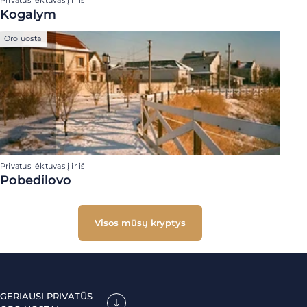
Privatus lėktuvas į ir iš
Kogalym
Oro uostai
Privatus lėktuvas į ir iš
Pobedilovo
Visos mūsų kryptys
GERIAUSI PRIVATŪS