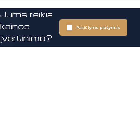
Jums reikia
kainos
Pasiūlymo prašymas
įvertinimo?