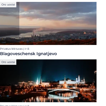
Oro uostai
Privatus lėktuvas į ir iš
Blagoveschensk Ignatjevo
Oro uostai