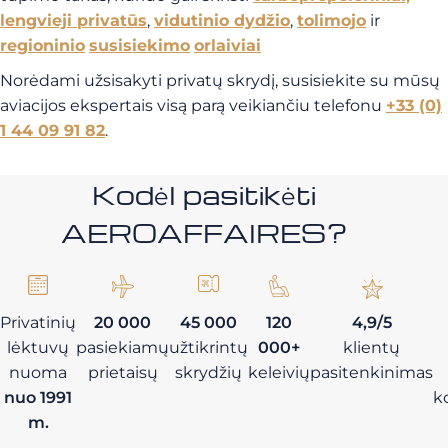
lengvieji privatūs
,
vidutinio dydžio
,
tolimojo
ir
regioninio
susisiekimo
orlaiviai
Norėdami užsisakyti privatų skrydį, susisiekite su mūsų
aviacijos ekspertais visą parą veikiančiu telefonu
+33 (0)
1 44 09 91 82
.
Kodėl pasitikėti
AEROAFFAIRES?
Privatinių
20 000
45 000
120
4,9/5
lėktuvų
pasiekiamų
užtikrintų
000+
klientų
nuoma
prietaisų
skrydžių
keleivių
pasitenkinimas
nuo 1991
k
m.