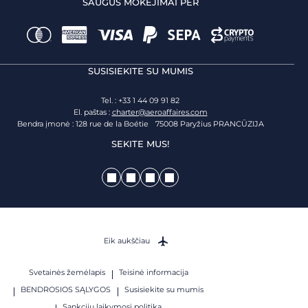
SAUGŪS MOKĖJIMAI PER
SUSISIEKITE SU MUMIS
Tel. : +33 1 44 09 91 82
El. paštas :
charter@aeroaffaires.com
Bendra įmonė : 128 rue de la Boétie 75008 Paryžius PRANCŪZIJA
SEKITE MUS!
Eik aukščiau
Svetainės žemėlapis
Teisinė informacija
BENDROSIOS SĄLYGOS
Susisiekite su mumis
Sankcijų laikymosi politika