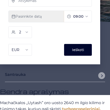
Santrauka
Bendra aprašymas
Machačkalos „Uytash” oro uosto 2640 m ilgio kilimo ir
tūpimo takas, kuriuo gali skristi
turbopropeleriniai,