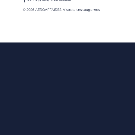
© 2026 AEROAFFAIRES. Visos teisės saugomos.