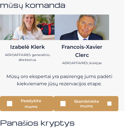
mūsų komanda
Izabelė Klerk
Francois-Xavier
Clerc
AEROAFFAIRES generalinis
direktorius
AEROAFFAIRES įkūrėjas
Mūsų oro ekspertai yra pasirengę jums padėti
kiekviename jūsų rezervacijos etape.
Parašykite
Skambinkite
mums
mums
Panašios kryptys