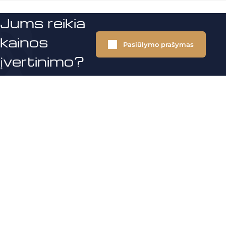
Jums reikia
kainos
Pasiūlymo prašymas
įvertinimo?