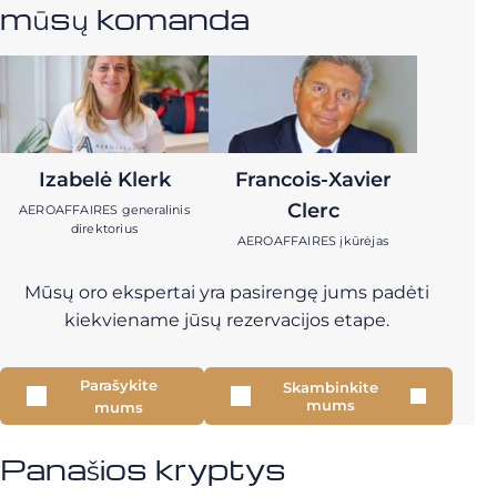
mūsų komanda
Izabelė Klerk
Francois-Xavier
Clerc
AEROAFFAIRES generalinis
direktorius
AEROAFFAIRES įkūrėjas
Mūsų oro ekspertai yra pasirengę jums padėti
kiekviename jūsų rezervacijos etape.
Parašykite
Skambinkite
mums
mums
Panašios kryptys