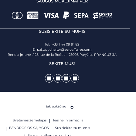
SAUGŪS MOKĖJIMAI PER
SUSISIEKITE SU MUMIS
Tel. : +33 1 44 09 91 82
El. paštas :
charter@aeroaffaires.com
Bendra įmonė : 128 rue de la Boétie 75008 Paryžius PRANCŪZIJA
SEKITE MUS!
Eik aukščiau
Svetainės žemėlapis
Teisinė informacija
BENDROSIOS SĄLYGOS
Susisiekite su mumis
Sankcijų laikymosi politika