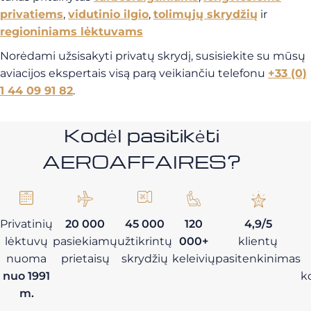
privatiems
,
vidutinio ilgio
,
tolimųjų skrydžių
ir
regioniniams lėktuvams
Norėdami užsisakyti privatų skrydį, susisiekite su mūsų
aviacijos ekspertais visą parą veikiančiu telefonu
+33 (0)
1 44 09 91 82
.
Kodėl pasitikėti
AEROAFFAIRES?
Privatinių
20 000
45 000
120
4,9/5
lėktuvų
pasiekiamų
užtikrintų
000+
klientų
nuoma
prietaisų
skrydžių
keleivių
pasitenkinimas
nuo 1991
k
m.