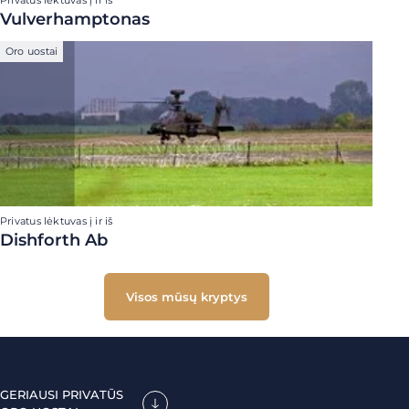
Privatus lėktuvas į ir iš
Vulverhamptonas
Oro uostai
Privatus lėktuvas į ir iš
Dishforth Ab
Visos mūsų kryptys
GERIAUSI PRIVATŪS