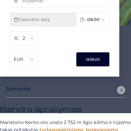
Santrauka
Bendra aprašymas
Manstono Kento oro uosto 2 752 m ilgio kilimo ir tūpimo
takas pritaikytas
turbosraigtiniams
,
lengviesiems