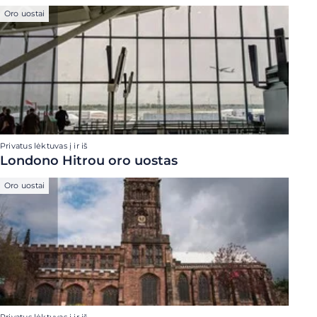
Oro uostai
Privatus lėktuvas į ir iš
Londono Hitrou oro uostas
Oro uostai