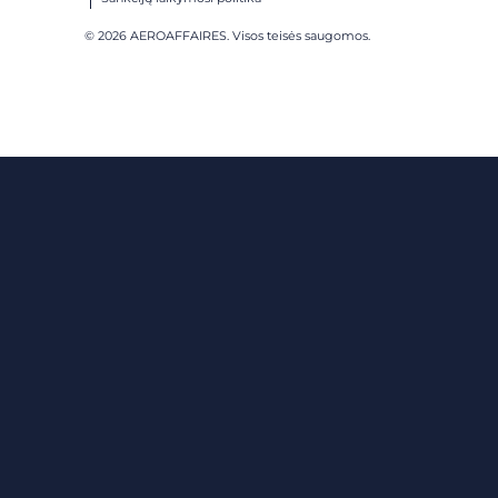
© 2026 AEROAFFAIRES. Visos teisės saugomos.