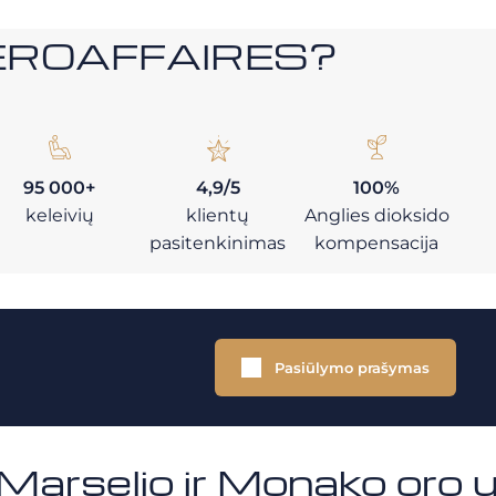
i AEROAFFAIRES?
95 000+
4,9/5
100%
keleivių
klientų
Anglies dioksido
pasitenkinimas
kompensacija
Pasiūlymo prašymas
 Marselio ir Monako oro 