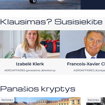
Klausimas? Susisiekit
Izabelė Klerk
Francois-Xavier C
AEROAFFAIRES generalinis direktorius
AEROAFFAIRES įkūrėja
Panašios kryptys
Kelionės
Kelionės