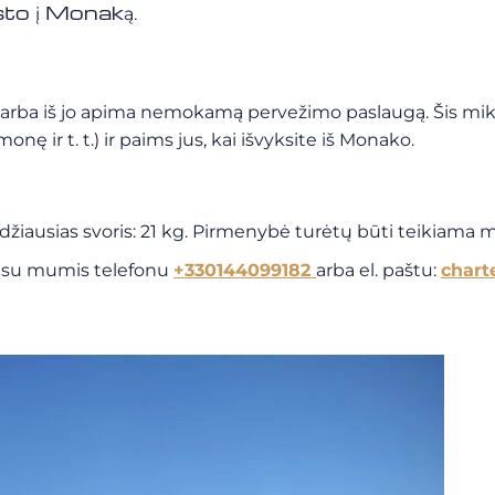
sto į Monaką.
arba iš jo apima nemokamą pervežimo paslaugą. Šis mik
ę ir t. t.) ir paims jus, kai išvyksite iš Monako.
idžiausias svoris: 21 kg. Pirmenybė turėtų būti teikiama
e su mumis telefonu
+330144099182
arba el. paštu:
chart