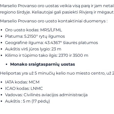
Marselio Provanso oro uostas veikia visą parą ir jam netai
regiono širdyje. Keliautojai gali pasiekti Rivjerą ir mėgaut
Marselio Provanso oro uosto kontaktiniai duomenys :
Oro uosto kodas: MRS/LFML
Platuma: 5.2150° rytų ilgumos
Geografinė ilguma: 43.4367° šiaurės platumos
Aukštis virš jūros lygio: 23 m
Kilimo ir tūpimo tako ilgis: 2370 ir 3500 m
Monako sraigtasparnių uostas
Heliportas yra už 5 minučių kelio nuo miesto centro, už
IATA kodas:
MCM
ICAO kodas:
LNMC
Vadovas:
Civilinės aviacijos administracija
Aukštis
: 5 m (17 pėdų)