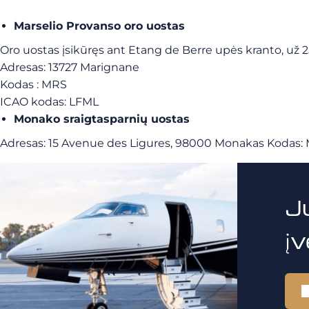
Marselio Provanso oro uostas
Oro uostas įsikūręs ant Etang de Berre upės kranto, už 
Adresas:
13727 Marignane
Kodas :
MRS
ICAO kodas: LFML
Monako sraigtasparnių uostas
Adresas:
15 Avenue des Ligures, 98000 Monakas
Kodas:
J
į