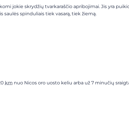
komi jokie skrydžių tvarkaraščio apribojimai. Jis yra puik
is saulės spinduliais tiek vasarą, tiek žiemą.
 20
km
nuo Nicos oro uosto keliu arba už 7 minučių sraigt