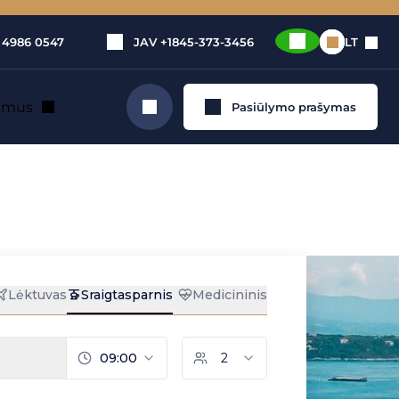
 4986 0547
JAV
+1845-373-3456
LT
e mus
Pasiūlymo prašymas
Ieškoti
vo