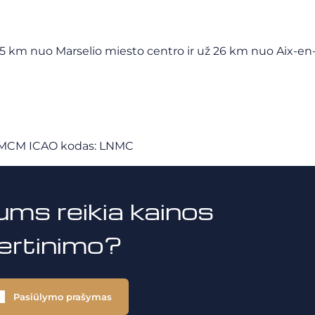
25 km nuo Marselio miesto centro ir už 26 km nuo Aix-en
MCM
ICAO kodas:
LNMC
ums reikia kainos
vertinimo?
Pasiūlymo prašymas