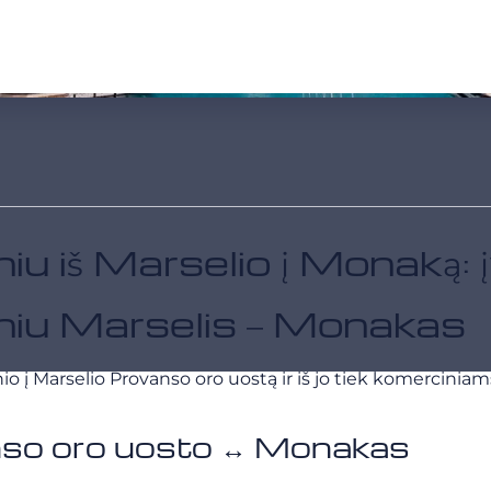
iu iš Marselio į Monaką:
niu Marselis – Monakas
 Marselio Provanso oro uostą ir iš jo tiek komerciniams,
anso oro uosto ↔ Monakas