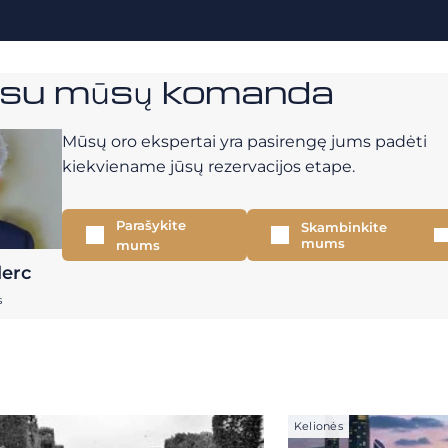
e su mūsų komanda
Mūsų oro ekspertai yra pasirengę jums padėti
kiekviename jūsų rezervacijos etape.
Parašykite
Skambinkite
mums
mums
lerc
s
Kelionės