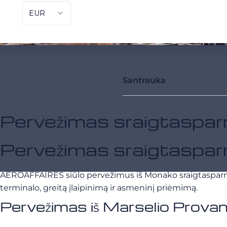
Santrauka
Pervežimas sraigtasparn
Pervežimas sraigtaspar
AEROAFFAIRES siūlo pervežimus iš Monako sraigtasparnio į
terminalo, greitą įlaipinimą ir asmeninį priėmimą.
Pervežimas iš Marselio Prov