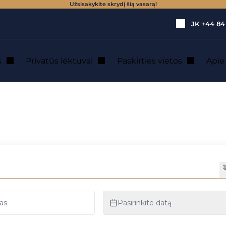
Užsisakykite skrydį šią vasarą!
JK
+44 84
s
Privatūs lėktuvai
Paskirties vietos
Api
s: privataus lėktu