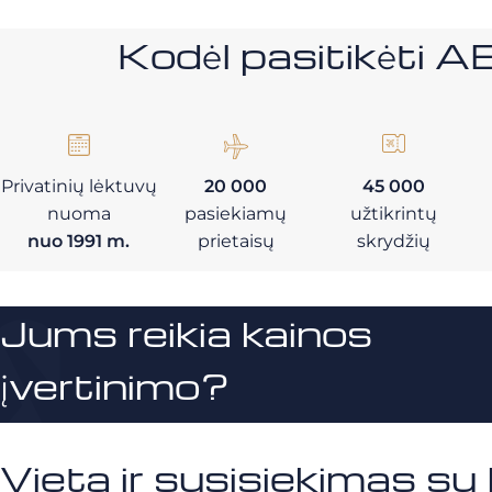
Kodėl pasitikėt
Privatinių lėktuvų
20 000
45 000
nuoma
pasiekiamų
užtikrintų
nuo 1991 m.
prietaisų
skrydžių
Jums reikia kainos
įvertinimo?
Vieta ir susisiekimas su