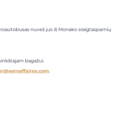
roautobusas nuveš jus iš Monako sraigtasparnių
 minkštajam bagažui.
er@aeroaffaires.com
.