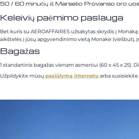
50 / 60 minučių iš Marselio Provanso oro uo
Keleivių paėmimo paslauga
Bet kuris su AEROAFFAIRES užsakytas skrydis į Monaką 
aikštelės į jūsų apgyvendinimo vietą Monake (viešbutį, įmon
Bagažas
1 standartinis bagažas vienam asmeniui (60 x 45 x 25). D
Užpildykite mūsų
pasiūlymą internetu
arba susisiekit