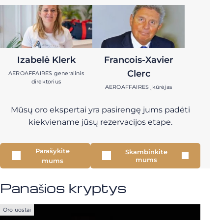
Izabelė Klerk
Francois-Xavier
Clerc
AEROAFFAIRES generalinis
direktorius
AEROAFFAIRES įkūrėjas
Mūsų oro ekspertai yra pasirengę jums padėti
kiekviename jūsų rezervacijos etape.
Parašykite
Skambinkite
mums
mums
Panašios kryptys
Oro uostai