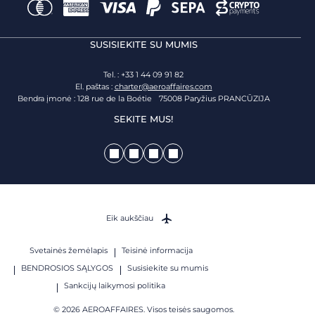
SUSISIEKITE SU MUMIS
Tel. : +33 1 44 09 91 82
El. paštas :
charter@aeroaffaires.com
Bendra įmonė : 128 rue de la Boétie 75008 Paryžius PRANCŪZIJA
SEKITE MUS!
Eik aukščiau
Svetainės žemėlapis
Teisinė informacija
BENDROSIOS SĄLYGOS
Susisiekite su mumis
Sankcijų laikymosi politika
© 2026 AEROAFFAIRES. Visos teisės saugomos.