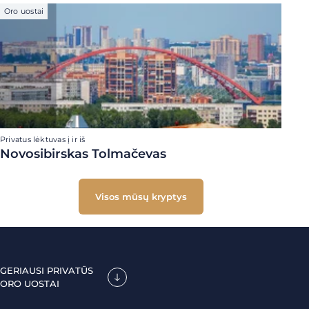
Oro uostai
Privatus lėktuvas į ir iš
Novosibirskas Tolmačevas
Visos mūsų kryptys
GERIAUSI PRIVATŪS
ORO UOSTAI