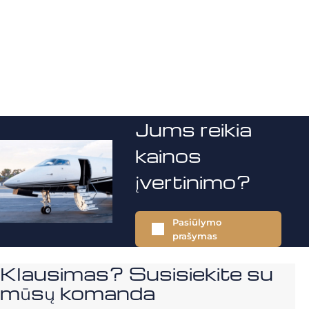
Jums reikia
kainos
įvertinimo?
Pasiūlymo
prašymas
Klausimas? Susisiekite su
mūsų komanda