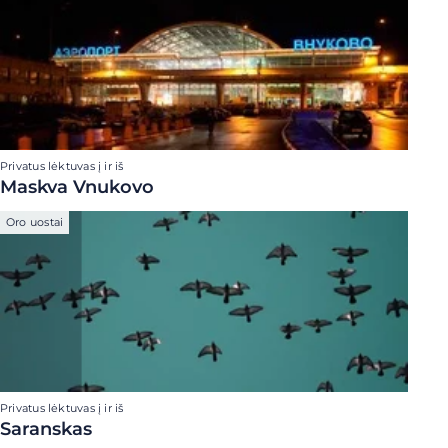
Privatus lėktuvas į ir iš
Maskva Vnukovo
Oro uostai
Privatus lėktuvas į ir iš
Saranskas