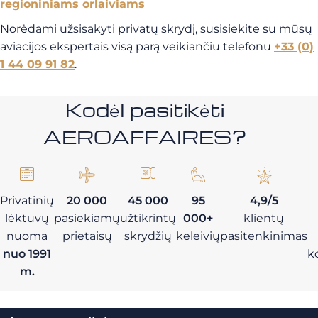
regioniniams orlaiviams
Norėdami užsisakyti privatų skrydį, susisiekite su mūsų
aviacijos ekspertais visą parą veikiančiu telefonu
+33 (0)
1 44 09 91 82
.
Kodėl pasitikėti
AEROAFFAIRES?
Privatinių
20 000
45 000
95
4,9/5
lėktuvų
pasiekiamų
užtikrintų
000+
klientų
nuoma
prietaisų
skrydžių
keleivių
pasitenkinimas
nuo 1991
k
m.