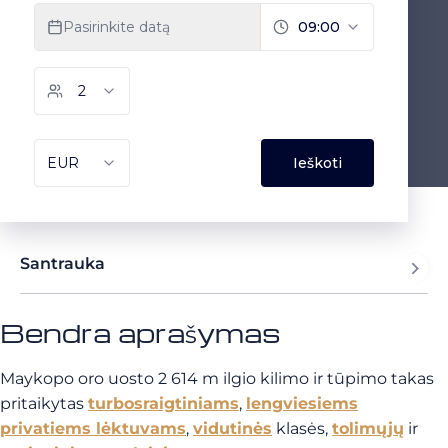
Santrauka
Bendra aprašymas
Maykopo oro uosto 2 614 m ilgio kilimo ir tūpimo takas
pritaikytas
turbosraigtiniams
,
lengviesiems
privatiems lėktuvams
,
vidutinės
klasės,
tolimųjų
ir