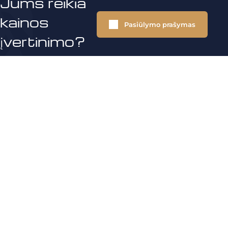
Jums reikia
kainos
Pasiūlymo prašymas
įvertinimo?