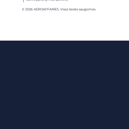
© 2026 AEROAFFAIRES. Visos teisės saugomos.