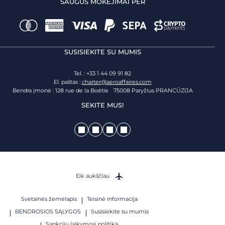
SAUGŪS MOKĖJIMAI PER
SUSISIEKITE SU MUMIS
Tel. : +33 1 44 09 91 82
El. paštas :
charter@aeroaffaires.com
Bendra įmonė : 128 rue de la Boétie 75008 Paryžius PRANCŪZIJA
SEKITE MUS!
Eik aukščiau
Svetainės žemėlapis
Teisinė informacija
BENDROSIOS SĄLYGOS
Susisiekite su mumis
Sankcijų laikymosi politika