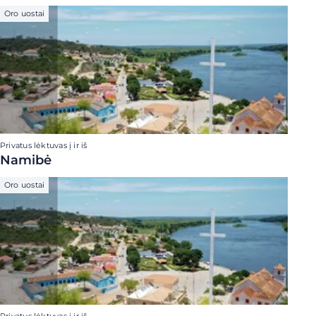
Oro uostai
Privatus lėktuvas į ir iš
Namibė
Oro uostai