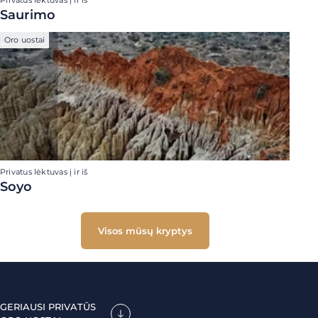
Privatus lėktuvas į ir iš
Saurimo
Oro uostai
Privatus lėktuvas į ir iš
Soyo
Visos mūsų kryptys
GERIAUSI PRIVATŪS