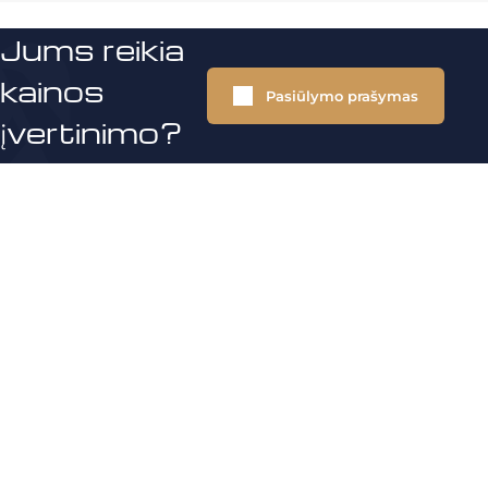
Jums reikia
kainos
Pasiūlymo prašymas
įvertinimo?