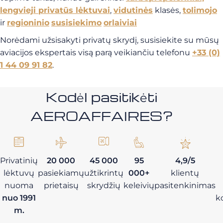
lengvieji privatūs lėktuvai
,
vidutinės
klasės,
tolimojo
ir
regioninio
susisiekimo
orlaiviai
Norėdami užsisakyti privatų skrydį, susisiekite su mūsų
aviacijos ekspertais visą parą veikiančiu telefonu
+33 (0)
1 44 09 91 82
.
Kodėl pasitikėti
AEROAFFAIRES?
Privatinių
20 000
45 000
95
4,9/5
lėktuvų
pasiekiamų
užtikrintų
000+
klientų
nuoma
prietaisų
skrydžių
keleivių
pasitenkinimas
nuo 1991
k
m.