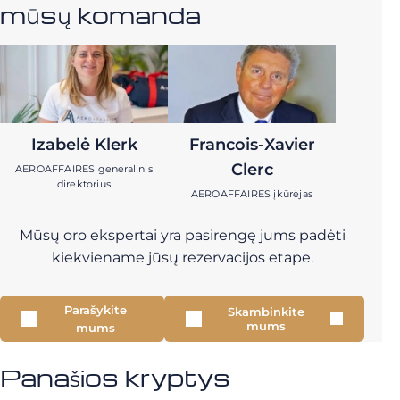
mūsų komanda
Izabelė Klerk
Francois-Xavier
Clerc
AEROAFFAIRES generalinis
direktorius
AEROAFFAIRES įkūrėjas
Mūsų oro ekspertai yra pasirengę jums padėti
kiekviename jūsų rezervacijos etape.
Parašykite
Skambinkite
mums
mums
Panašios kryptys