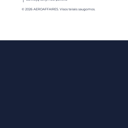
© 2026 AEROAFFAIRES. Visos teisės saugomos.