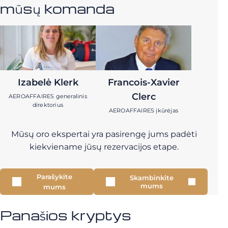
mūsų komanda
Izabelė Klerk
Francois-Xavier
Clerc
AEROAFFAIRES generalinis
direktorius
AEROAFFAIRES įkūrėjas
Mūsų oro ekspertai yra pasirengę jums padėti
kiekviename jūsų rezervacijos etape.
Parašykite
Skambinkite
mums
mums
Panašios kryptys