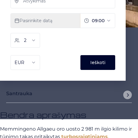
Santrauka
Bendra aprašymas
Memmingeno Allgaeu oro uosto 2 981 m ilgio kilimo ir
tūpimo takas pritaikytas
turbosraigtiniams
,