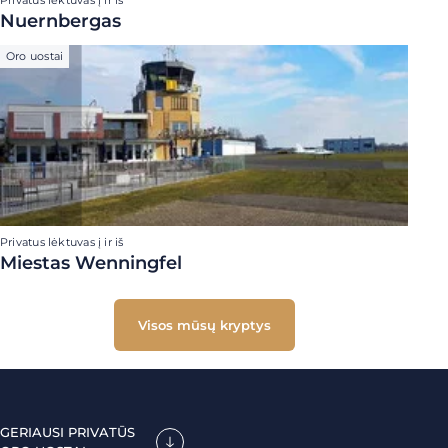
Privatus lėktuvas į ir iš
Nuernbergas
Oro uostai
Privatus lėktuvas į ir iš
Miestas Wenningfel
Visos mūsų kryptys
GERIAUSI PRIVATŪS