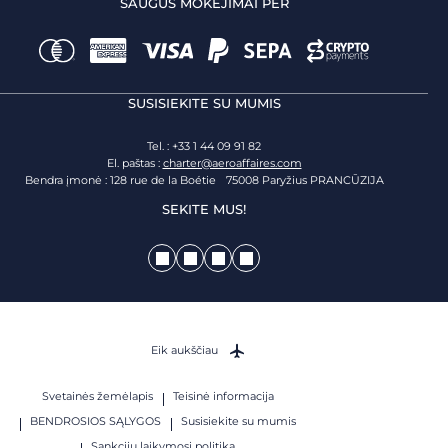
SAUGŪS MOKĖJIMAI PER
SUSISIEKITE SU MUMIS
Tel. : +33 1 44 09 91 82
El. paštas :
charter@aeroaffaires.com
Bendra įmonė : 128 rue de la Boétie 75008 Paryžius PRANCŪZIJA
SEKITE MUS!
Eik aukščiau
Svetainės žemėlapis
Teisinė informacija
BENDROSIOS SĄLYGOS
Susisiekite su mumis
Sankcijų laikymosi politika