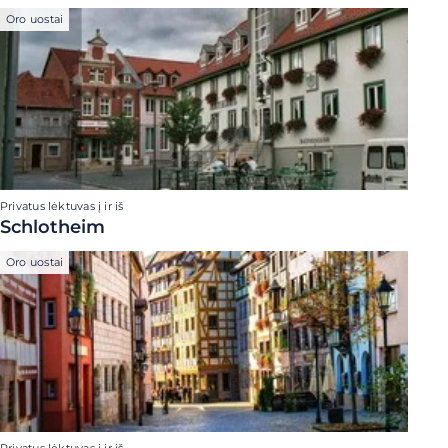
Oro uostai
Privatus lėktuvas į ir iš
Schlotheim
Oro uostai