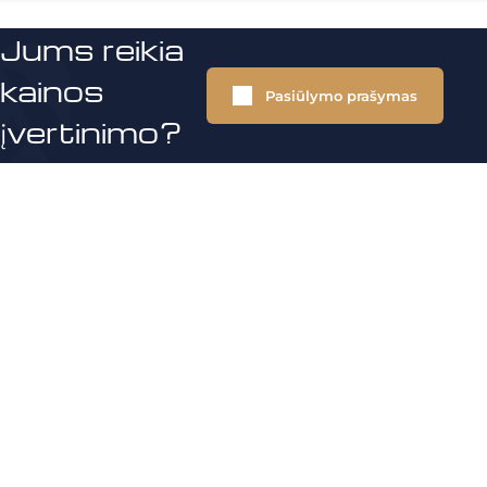
Jums reikia
kainos
Pasiūlymo prašymas
įvertinimo?