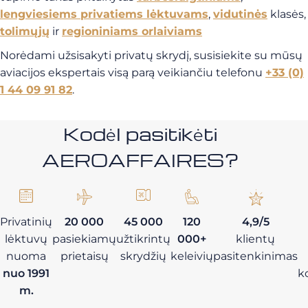
lengviesiems privatiems lėktuvams
,
vidutinės
klasės,
tolimųjų
ir
regioniniams orlaiviams
Norėdami užsisakyti privatų skrydį, susisiekite su mūsų
aviacijos ekspertais visą parą veikiančiu telefonu
+33 (0)
1 44 09 91 82
.
Kodėl pasitikėti
AEROAFFAIRES?
Privatinių
20 000
45 000
120
4,9/5
lėktuvų
pasiekiamų
užtikrintų
000+
klientų
nuoma
prietaisų
skrydžių
keleivių
pasitenkinimas
nuo 1991
k
m.