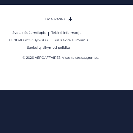
Eik aukščiau
Svetainės žemėlapis
Teisinė informacija
BENDROSIOS SĄLYGOS
Susisiekite su mumis
Sankcijų laikymosi politika
© 2026 AEROAFFAIRES. Visos teisės saugomos.