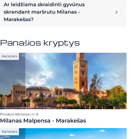
Ar leidžiama skraidinti gyvūnus
skrendant maršrutu Milanas -
Marakešas?
Panašios kryptys
Kelionės
Privatus lėktuvas į ir iš
Milanas Malpensa - Marakešas
Kelionės