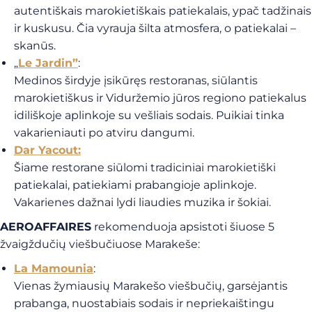
autentiškais marokietiškais patiekalais, ypač tadžinais
ir kuskusu. Čia vyrauja šilta atmosfera, o patiekalai –
skanūs.
„
Le Jardin”
:
Medinos širdyje įsikūręs restoranas, siūlantis
marokietiškus ir Viduržemio jūros regiono patiekalus
idiliškoje aplinkoje su vešliais sodais. Puikiai tinka
vakarieniauti po atviru dangumi.
Dar Yacout
:
Šiame restorane siūlomi tradiciniai marokietiški
patiekalai, patiekiami prabangioje aplinkoje.
Vakarienes dažnai lydi liaudies muzika ir šokiai.
AEROAFFAIRES
rekomenduoja apsistoti šiuose 5
žvaigždučių viešbučiuose Marakeše:
La Mamounia
:
Vienas žymiausių Marakešo viešbučių, garsėjantis
prabanga, nuostabiais sodais ir nepriekaištingu