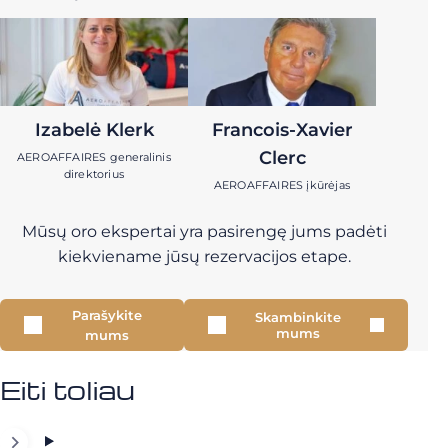
Izabelė Klerk
Francois-Xavier
Clerc
AEROAFFAIRES generalinis
direktorius
AEROAFFAIRES įkūrėjas
Mūsų oro ekspertai yra pasirengę jums padėti
kiekviename jūsų rezervacijos etape.
Parašykite
Skambinkite
mums
mums
Eiti toliau