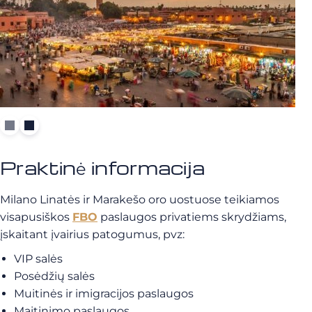
Praktinė informacija
Milano Linatės ir Marakešo oro uostuose teikiamos
visapusiškos
FBO
paslaugos privatiems skrydžiams,
įskaitant įvairius patogumus, pvz:
VIP salės
Posėdžių salės
Muitinės ir imigracijos paslaugos
Maitinimo paslaugos