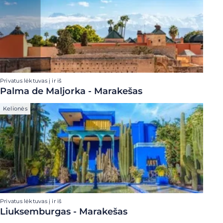
Privatus lėktuvas į ir iš
Palma de Maljorka - Marakešas
Kelionės
Privatus lėktuvas į ir iš
Liuksemburgas - Marakešas