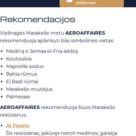
prašymas
Rekomendacijos
Viešnagės Marakeše metu
AEROAFFAIRES
rekomenduoja aplankyti šias simbolines vietas:
Mediną ir Jemaa el-Fna aikštę
Koutoubia
Majorelle sodus
Bahia rūmus
El Badi rūmai
Marakešo muziejus
Palmeraie
AEROAFFAIRES
rekomenduoja šiuos Marakešo
restoranus:
Al Fassia
:
Šis restoranas, įsikūręs netoli medinos, garsėja