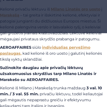
Kelionė privačiu lėktuvu iš
Milano Linatės oro uosto
į
Marakešą
– tai greita ir išskirtinė kelionė, efektyviai ir
patogiai jungianti du didžiuosius Europos miestus. Ši
kelionė palengvina verslo ir laisvalaikio ryšį, o keleiviai
gali grožėtis įvairiais kraštovaizdžiais. Lėktuve keleiviai
mėgaujasi privataus skrydžio prabanga ir patogumu.
AEROAFFAIRES
siūlo
individualias pervežimo
paslaugas,
kad kelionė iš oro uosto į galutinį kelionės
tikslą vyktų sklandžiai.
Sužinokite daugiau apie privačių lėktuvų
užsakomuosius skrydžius tarp Milano Linatės ir
Marakešo su AEROAFFAIRES.
Kelionė iš Milano į Marakešą trunka maždaug
3 val. 10
min.
/ 3 val. 55 min.
privačiu lėktuvu, todėl keliautojai
gali mėgautis nepaprastu greičiu ir efektyvumu
keliaudami tarp Italijos ir Ispanijos.