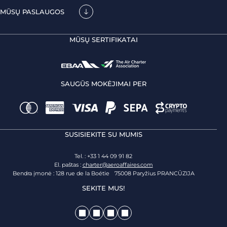
MŪSŲ PASLAUGOS
MŪSŲ SERTIFIKATAI
SAUGŪS MOKĖJIMAI PER
SUSISIEKITE SU MUMIS
Tel. : +33 1 44 09 91 82
El. paštas :
charter@aeroaffaires.com
Bendra įmonė : 128 rue de la Boétie 75008 Paryžius PRANCŪZIJA
SEKITE MUS!