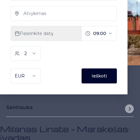
Santrauka
Milanas Linate - Marakešas:
įvadas