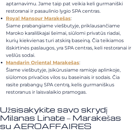
aptarnavimu. Jame taip pat veikia keli gurmaniški
restoranai ir pasaulinio lygio SPA centras.
Royal Mansour Marakešas
:
Šiame prabangiame viešbutyje, priklausančiame
Maroko karališkajai šeimai, siūlomi privatūs riadai,
kurių kiekvienas turi atskirą baseiną. Čia teikiamos
išskirtinės paslaugos, yra SPA centras, keli restoranai ir
vešlūs sodai.
Mandarin Oriental Marakešas
:
Šiame viešbutyje, įsikūrusiame ramioje aplinkoje,
siūlomos privačios vilos su baseinais ir sodais. Čia
rasite prabangų SPA centrą, kelis gurmaniškus
restoranus ir laisvalaikio pramogas.
Užsisakykite savo skrydį
Milanas Linate – Marakešas
su AEROAFFAIRES