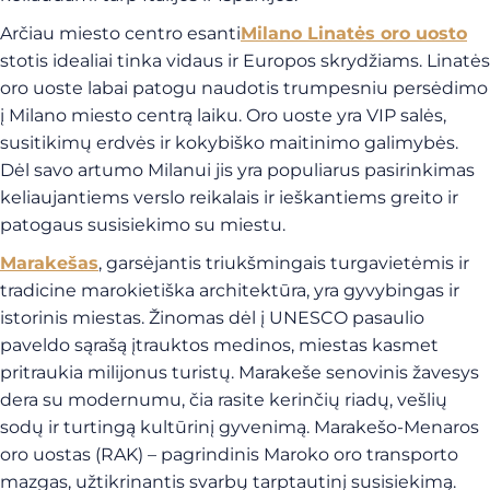
Arčiau miesto centro esanti
Milano Linatės oro uosto
stotis idealiai tinka vidaus ir Europos skrydžiams. Linatės
oro uoste labai patogu naudotis trumpesniu persėdimo
į Milano miesto centrą laiku. Oro uoste yra VIP salės,
susitikimų erdvės ir kokybiško maitinimo galimybės.
Dėl savo artumo Milanui jis yra populiarus pasirinkimas
keliaujantiems verslo reikalais ir ieškantiems greito ir
patogaus susisiekimo su miestu.
Marakešas
, garsėjantis triukšmingais turgavietėmis ir
tradicine marokietiška architektūra, yra gyvybingas ir
istorinis miestas. Žinomas dėl į UNESCO pasaulio
paveldo sąrašą įtrauktos medinos, miestas kasmet
pritraukia milijonus turistų. Marakeše senovinis žavesys
dera su modernumu, čia rasite kerinčių riadų, vešlių
sodų ir turtingą kultūrinį gyvenimą. Marakešo-Menaros
oro uostas (RAK) – pagrindinis Maroko oro transporto
mazgas, užtikrinantis svarbų tarptautinį susisiekimą.