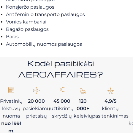
Konsjeržo paslaugos
Antžeminio transporto paslaugos
Vonios kambariai
Bagažo paslaugos
Baras
Automobilių nuomos paslaugos
Kodėl pasitikėti
AEROAFFAIRES?
Privatinių
20 000
45 000
120
4,9/5
lėktuvų
pasiekiamų
užtikrintų
000+
klientų
nuoma
prietaisų
skrydžių
keleivių
pasitenkinimas
nuo 1991
k
m.