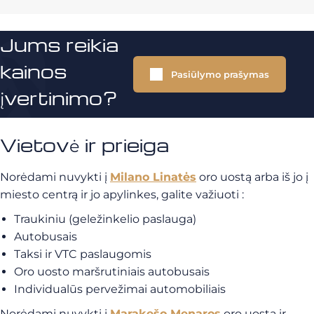
Jums reikia
kainos
Pasiūlymo prašymas
įvertinimo?
Vietovė ir prieiga
Norėdami nuvykti į
Milano Linatės
oro uostą arba iš jo į
miesto centrą ir jo apylinkes, galite važiuoti :
Traukiniu (geležinkelio paslauga)
Autobusais
Taksi ir VTC paslaugomis
Oro uosto maršrutiniais autobusais
Individualūs pervežimai automobiliais
Norėdami nuvykti į
Marakešo Menaros
oro uostą ir