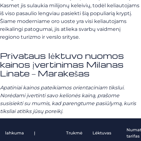
Kasmet jis sulaukia milijonų keleivių, todėl keliautojams
iš viso pasaulio lengviau pasiekti šią populiarią kryptį.
Šiame moderniame oro uoste yra visi keliautojams
reikalingi patogumai, jis atlieka svarbų vaidmenį
regiono turizmo ir verslo srityse.
Privataus lėktuvo nuomos
kainos įvertinimas Milanas
Linate – Marakešas
Apatiniai kainos pateikiamos orientaciniam tikslui.
Norėdami įvertinti savo kelionės kainą, prašome
susisiekti su mumis, kad parengtume pasiūlymą, kuris
tiksliai atitiks jūsų poreikį.
Numa
lahkuma
Į
Trukmė
Lėktuvas
tarifas