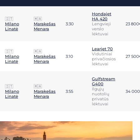
Hondajet
🇮🇹
🇲🇦
HA 420
Milano
Marakešas
3:30
Lengvieji
23 800
Linatė
Menara
verslo
lėktuvai
Learjet 70
🇮🇹
🇲🇦
Vidutiniai
Milano
Marakešas
3:10
27 500
privačiosios
Linatė
Menara
lėktuvai
Gulfstream
G400
🇮🇹
🇲🇦
Ilgųjų
Milano
Marakešas
3:55
34 00
nuotolių
Linatė
Menara
privatūs
lėktuvai