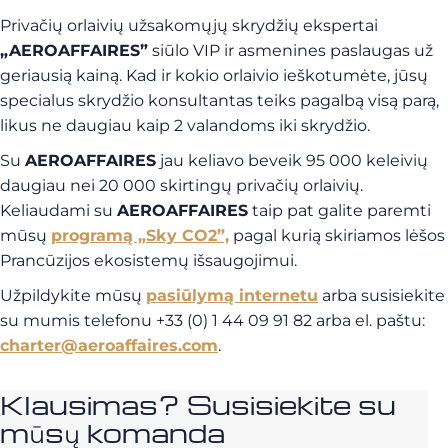
Privačių orlaivių užsakomųjų skrydžių ekspertai
„AEROAFFAIRES”
siūlo VIP ir asmenines paslaugas už
geriausią kainą. Kad ir kokio orlaivio ieškotumėte, jūsų
specialus skrydžio konsultantas teiks pagalbą visą parą,
likus ne daugiau kaip 2 valandoms iki skrydžio.
Su
AEROAFFAIRES
jau keliavo beveik 95 000 keleivių
daugiau nei 20 000 skirtingų privačių orlaivių.
Keliaudami su
AEROAFFAIRES
taip pat galite paremti
mūsų
programą „Sky CO2”,
pagal kurią skiriamos lėšos
Prancūzijos ekosistemų išsaugojimui.
Užpildykite mūsų
pasiūlymą internetu
arba susisiekite
su mumis telefonu +33 (0) 1 44 09 91 82 arba el. paštu:
charter@aeroaffaires.com
.
Klausimas? Susisiekite su
mūsų komanda