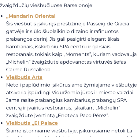
žvaigždučių viešbučiuose Barselonoje:
„Mandarin Oriental
Šis viešbutis įsikūręs prestižinėje Passeig de Gracia
gatvėje ir siūlo šiuolaikinio dizaino ir rafinuotos
prabangos derinį. Jis gali pasigirti elegantiškais
kambariais, išskirtiniu SPA centru ir garsiais
restoranais, tokiais kaip „Moments”, kuriam vadovauja
„Michelin” žvaigždute apdovanotas virtuvės šefas
Carme Ruscalleda.
Viešbutis Arts
Netoli paplūdimio įsikūrusiame žymiajame viešbutyje
atsiveria įspūdingi Viduržemio jūros ir miesto vaizdai.
Jame rasite prabangius kambarius, prabangų SPA
centrą ir įvairius restoranus, įskaitant „Michelin”
žvaigždute įvertintą „Enoteca Paco Pérez”.
Viešbutis „El Palace
Šiame istoriniame viešbutyje, įsikūrusiame netoli La