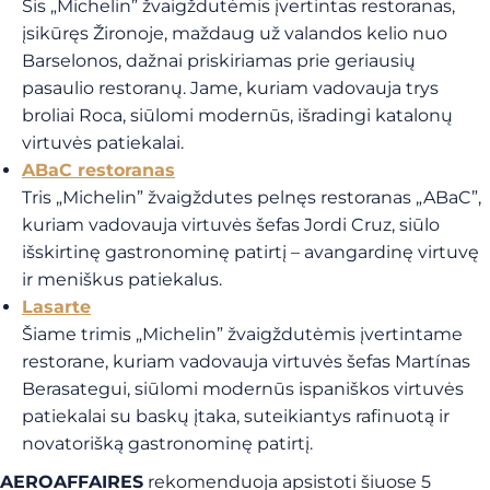
Šis „Michelin” žvaigždutėmis įvertintas restoranas,
įsikūręs Žironoje, maždaug už valandos kelio nuo
Barselonos, dažnai priskiriamas prie geriausių
pasaulio restoranų. Jame, kuriam vadovauja trys
broliai Roca, siūlomi modernūs, išradingi katalonų
virtuvės patiekalai.
ABaC restoranas
Tris „Michelin” žvaigždutes pelnęs restoranas „ABaC”,
kuriam vadovauja virtuvės šefas Jordi Cruz, siūlo
išskirtinę gastronominę patirtį – avangardinę virtuvę
ir meniškus patiekalus.
Lasarte
Šiame trimis „Michelin” žvaigždutėmis įvertintame
restorane, kuriam vadovauja virtuvės šefas Martínas
Berasategui, siūlomi modernūs ispaniškos virtuvės
patiekalai su baskų įtaka, suteikiantys rafinuotą ir
novatorišką gastronominę patirtį.
AEROAFFAIRES
rekomenduoja apsistoti šiuose 5