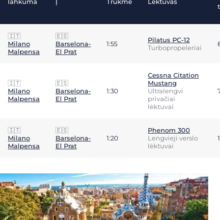
lahkuma
Į
Trukmė
Lėktuvas
🇮🇹
🇪🇸
Pilatus PC-12
Milano
Barselona-
1:55
Turbopropeleriai
Malpensa
El Prat
Cessna Citation
🇮🇹
🇪🇸
Mustang
Milano
Barselona-
1:30
Ultralengvi
Malpensa
El Prat
privačiai
lėktuvai
🇮🇹
🇪🇸
Phenom 300
Milano
Barselona-
1:20
Lengvieji verslo
Malpensa
El Prat
lėktuvai