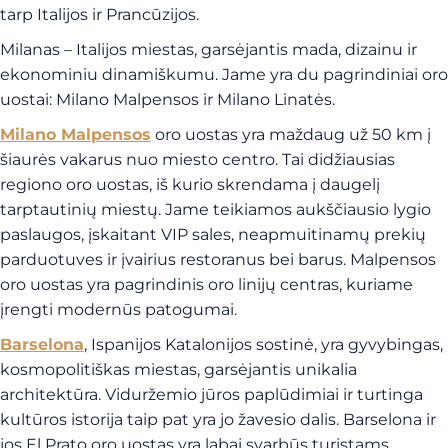
tarp Italijos ir Prancūzijos.
Milanas – Italijos miestas, garsėjantis mada, dizainu ir
ekonominiu dinamiškumu. Jame yra du pagrindiniai oro
uostai: Milano Malpensos ir Milano Linatės.
Milano Malpensos
oro uostas yra maždaug už 50 km į
šiaurės vakarus nuo miesto centro. Tai didžiausias
regiono oro uostas, iš kurio skrendama į daugelį
tarptautinių miestų. Jame teikiamos aukščiausio lygio
paslaugos, įskaitant VIP sales, neapmuitinamų prekių
parduotuves ir įvairius restoranus bei barus. Malpensos
oro uostas yra pagrindinis oro linijų centras, kuriame
įrengti modernūs patogumai.
Barselona
, Ispanijos Katalonijos sostinė, yra gyvybingas,
kosmopolitiškas miestas, garsėjantis unikalia
architektūra. Viduržemio jūros paplūdimiai ir turtinga
kultūros istorija taip pat yra jo žavesio dalis. Barselona ir
jos El Prato oro uostas yra labai svarbūs turistams.