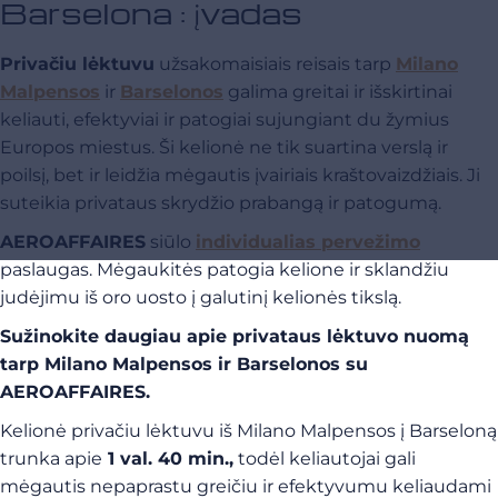
Barselona : įvadas
Privačiu lėktuvu
užsakomaisiais reisais tarp
Milano
Malpensos
ir
Barselonos
galima greitai ir išskirtinai
keliauti, efektyviai ir patogiai sujungiant du žymius
Europos miestus. Ši kelionė ne tik suartina verslą ir
poilsį, bet ir leidžia mėgautis įvairiais kraštovaizdžiais. Ji
suteikia privataus skrydžio prabangą ir patogumą.
AEROAFFAIRES
siūlo
individualias pervežimo
paslaugas. Mėgaukitės patogia kelione ir sklandžiu
judėjimu iš oro uosto į galutinį kelionės tikslą.
Sužinokite daugiau apie privataus lėktuvo nuomą
tarp Milano Malpensos ir Barselonos su
AEROAFFAIRES.
Kelionė privačiu lėktuvu iš Milano Malpensos į Barseloną
trunka apie
1 val. 40 min.,
todėl keliautojai gali
mėgautis nepaprastu greičiu ir efektyvumu keliaudami