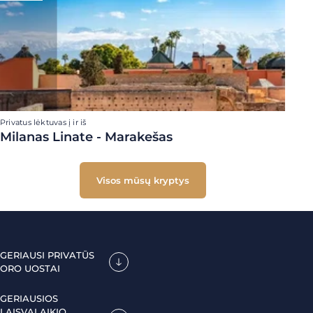
Privatus lėktuvas į ir iš
Milanas Linate - Marakešas
Visos mūsų kryptys
GERIAUSI PRIVATŪS
ORO UOSTAI
GERIAUSIOS
LAISVALAIKIO