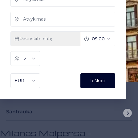
Santrauka
Milanas Malpensa -