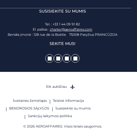
SUSISIEKITE SU MUMIS
Tel. : +33 1 44 09 91 82
El. paštas :
charter@aeroaffaires.com
Bendra įmonė : 128 rue de la Boétie 75008 Paryžius PRANCŪZIJA
SEKITE MUS!
Eik aukščiau
Svetainės žemėlapis
Teisinė informacija
BENDROSIOS SĄLYGOS
Susisiekite su mumis
Sankcijų laikymosi politika
© 2026 AEROAFFAIRES. Visos teisės saugomos.