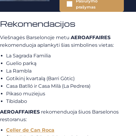
Pasiūlymo
prašymas
Rekomendacijos
Viešnagės Barselonoje metu
AEROAFFAIRES
rekomenduoja aplankyti šias simbolines vietas:
La Sagrada Familia
Guelio parką
La Rambla
Gotikinį kvartalą (Barri Gòtic)
Casa Batlló ir Casa Milà (La Pedrera)
Pikaso muziejus
Tibidabo
AEROAFFAIRES
rekomenduoja šiuos Barselonos
restoranus:
Celler de Can Roca