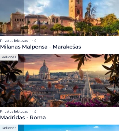
Privatus lėktuvas į ir iš
Milanas Malpensa - Marakešas
Kelionės
Privatus lėktuvas į ir iš
Madridas - Roma
Kelionės