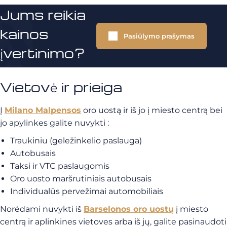
Jums reikia
kainos
Pasiūlymo prašymas
įvertinimo?
Vietovė ir prieiga
Į
Milano Malpensos
oro uostą ir iš jo į miesto centrą bei
jo apylinkes galite nuvykti :
Traukiniu (geležinkelio paslauga)
Autobusais
Taksi ir VTC paslaugomis
Oro uosto maršrutiniais autobusais
Individualūs pervežimai automobiliais
Norėdami nuvykti iš
Barselonos
oro uostų
į miesto
centrą ir aplinkines vietoves arba iš jų, galite pasinaudoti