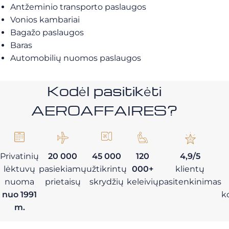
Antžeminio transporto paslaugos
Vonios kambariai
Bagažo paslaugos
Baras
Automobilių nuomos paslaugos
Kodėl pasitikėti
AEROAFFAIRES?
Privatinių
20 000
45 000
120
4,9/5
lėktuvų
pasiekiamų
užtikrintų
000+
klientų
nuoma
prietaisų
skrydžių
keleivių
pasitenkinimas
nuo 1991
k
m.