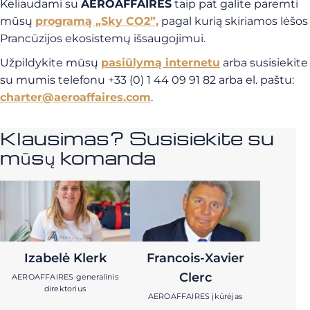
Keliaudami su
AEROAFFAIRES
taip pat galite paremti
mūsų
programą „Sky CO2”,
pagal kurią skiriamos lėšos
Prancūzijos ekosistemų išsaugojimui.
Užpildykite mūsų
pasiūlymą internetu
arba susisiekite
su mumis telefonu +33 (0) 1 44 09 91 82 arba el. paštu:
charter@aeroaffaires.com
.
Klausimas? Susisiekite su
mūsų komanda
Izabelė Klerk
Francois-Xavier
Clerc
AEROAFFAIRES generalinis
direktorius
AEROAFFAIRES įkūrėjas