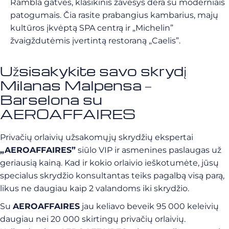
Rambla gatvės, klasikinis žavesys dera su moderniais
patogumais. Čia rasite prabangius kambarius, majų
kultūros įkvėptą SPA centrą ir „Michelin”
žvaigždutėmis įvertintą restoraną „Caelis”.
Užsisakykite savo skrydį
Milanas Malpensa –
Barselona su
AEROAFFAIRES
Privačių orlaivių užsakomųjų skrydžių ekspertai
„AEROAFFAIRES”
siūlo VIP ir asmenines paslaugas už
geriausią kainą. Kad ir kokio orlaivio ieškotumėte, jūsų
specialus skrydžio konsultantas teiks pagalbą visą parą,
likus ne daugiau kaip 2 valandoms iki skrydžio.
Su
AEROAFFAIRES
jau keliavo beveik 95 000 keleivių
daugiau nei 20 000 skirtingų privačių orlaivių.