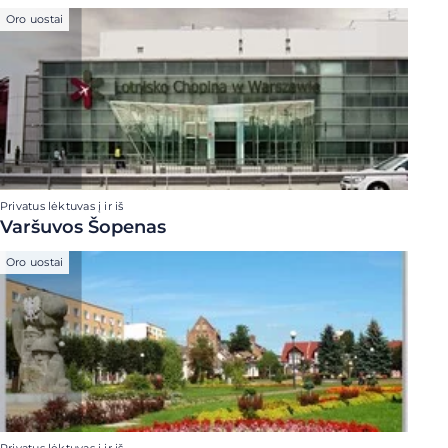
Oro uostai
Privatus lėktuvas į ir iš
Varšuvos Šopenas
Oro uostai