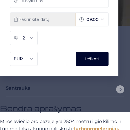
Santrauka
Bendra aprašymas
Miroslaviečio oro bazėje yra 2504 metrų ilgio kilimo ir
tūpimo takas, kuriuo gali skristi
turbopropeleriniai,