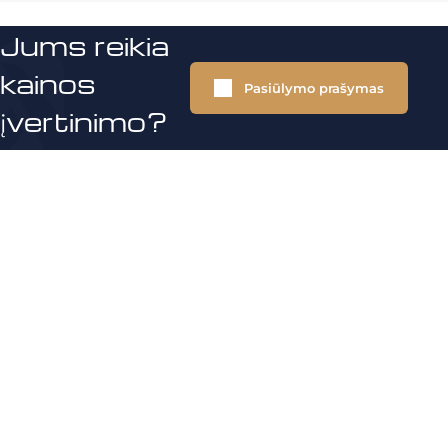
Jums reikia
kainos
Pasiūlymo prašymas
įvertinimo?