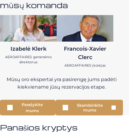
mūsų komanda
Izabelė Klerk
Francois-Xavier
Clerc
AEROAFFAIRES generalinis
direktorius
AEROAFFAIRES įkūrėjas
Mūsų oro ekspertai yra pasirengę jums padėti
kiekviename jūsų rezervacijos etape.
Parašykite
Skambinkite
mums
mums
Panašios kryptys