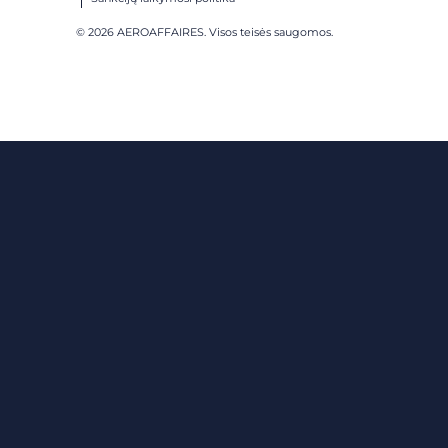
© 2026 AEROAFFAIRES. Visos teisės saugomos.