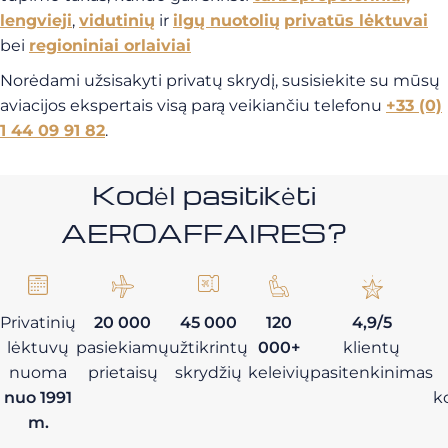
lengvieji
,
vidutinių
ir
ilgų nuotolių
privatūs lėktuvai
bei
regioniniai orlaiviai
Norėdami užsisakyti privatų skrydį, susisiekite su mūsų
aviacijos ekspertais visą parą veikiančiu telefonu
+33 (0)
1 44 09 91 82
.
Kodėl pasitikėti
AEROAFFAIRES?
Privatinių
20 000
45 000
120
4,9/5
lėktuvų
pasiekiamų
užtikrintų
000+
klientų
nuoma
prietaisų
skrydžių
keleivių
pasitenkinimas
nuo 1991
k
m.