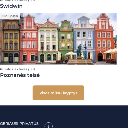
Privatus lėktuvas į ir iš
Swidwin
Oro uostai
Privatus lėktuvas į ir iš
Poznanės teisė
Visos mūsų kryptys
GERIAUSI PRIVATŪS