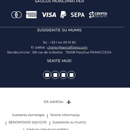
SAUGŪS MOKĖJIMAI PER
SUSISIEKITE SU MUMIS
Tel. : +33 1 44 09 91 82
El. paštas :
charter@aeroaffaires.com
Bendra įmonė : 128 rue de la Boétie 75008 Paryžius PRANCŪZIJA
SEKITE MUS!
Eik aukščiau
Svetainės žemėlapis
Teisinė informacija
BENDROSIOS SĄLYGOS
Susisiekite su mumis
Sankcijų laikymosi politika