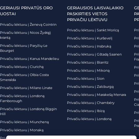
GERIAUSI PRIVATŪS ORO
GERIAUSIOS LAISVALAIKIO
G
UOSTAI
PASKIRTIES VIETOS
PA
PRIVAČIU LĖKTUVU
P
Privačiu lėktuvu į Ženevą Cointrin
Privačiu lėktuvu į Sankt Moricą
Pri
Privačiu lėktuvu į Nicos Žydrąjį
krantą
Privačiu lėktuvu į Kurševelį
Pri
Privačiu lėktuvu į Paryžių-Le
Privačiu lėktuvu į Insbruką
Pri
Bourget
Privačiu lėktuvu į Gštadą Saanen
Pri
Privačiu lėktuvu į Kanus Mandelieu
Fr
Privačiu lėktuvu į Biarritz
Privačiu lėktuvu į Ciurichą
Pri
Privačiu lėktuvu į Mikoną
Privačiu lėktuvu į Olbia Costa
Pri
Privačiu lėktuvu į Sion
Smeralda
Pri
Privačiu lėktuvu į Zalcburgą
Privačiu lėktuvu į Milano Linate
Pr
Privačiu lėktuvu į Marakešą Menara
Privačiu lėktuvu į Londoną
Pr
Farnborough
Privačiu lėktuvu į Chambéry
Ci
Privačiu lėktuvu į Londoną Biggin
Privačiu lėktuvu į Ibizą
Pr
Hill
Privačiu lėktuvu į Londoną
Pri
Privačiu lėktuvu į Miuncheną
Pra
Privačiu lėktuvu į Monaką
Privačiu lėktuvu į Palma de