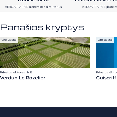
AEROAFFAIRES generalinis direktorius
AEROAFFAIRES įkūrėja
Panašios kryptys
Oro uostai
Oro uostai
Privatus lėktuvas į ir iš
Privatus lėktuva
Verdun Le Rozelier
Guiscrif