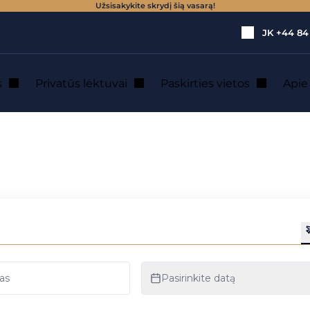
Užsisakykite skrydį šią vasarą!
JK
+44 84
s
Privatūs lėktuvai
Paskirties vietos
Api
 : privačiu lėktuv