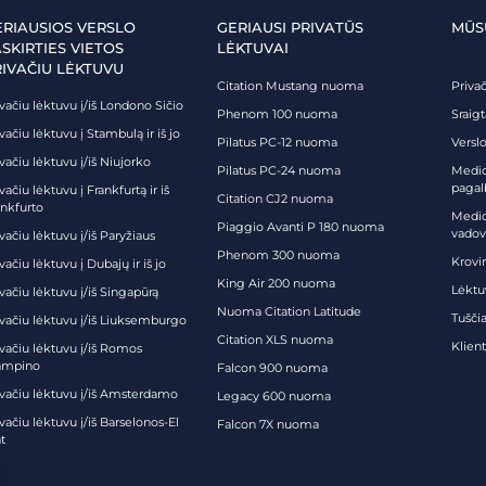
ERIAUSIOS VERSLO
GERIAUSI PRIVATŪS
MŪS
SKIRTIES VIETOS
LĖKTUVAI
RIVAČIU LĖKTUVU
Citation Mustang nuoma
Priva
vačiu lėktuvu į/iš Londono Sičio
Phenom 100 nuoma
Sraig
vačiu lėktuvu į Stambulą ir iš jo
Pilatus PC-12 nuoma
Verslo
vačiu lėktuvu į/iš Niujorko
Pilatus PC-24 nuoma
Medici
pagal
vačiu lėktuvu į Frankfurtą ir iš
Citation CJ2 nuoma
ankfurto
Medic
Piaggio Avanti P 180 nuoma
vadov
vačiu lėktuvu į/iš Paryžiaus
Phenom 300 nuoma
Krovi
vačiu lėktuvu į Dubajų ir iš jo
King Air 200 nuoma
Lėktu
vačiu lėktuvu į/iš Singapūrą
Nuoma Citation Latitude
Tuščia
ivačiu lėktuvu į/iš Liuksemburgo
Citation XLS nuoma
Klien
ivačiu lėktuvu į/iš Romos
ampino
Falcon 900 nuoma
ivačiu lėktuvu į/iš Amsterdamo
Legacy 600 nuoma
vačiu lėktuvu į/iš Barselonos-El
Falcon 7X nuoma
t