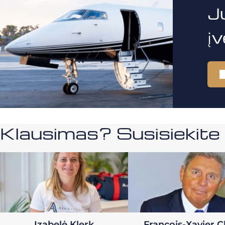
J
į
Klausimas? Susisiekit
Izabelė Klerk
Francois-Xavier C