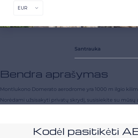
Santrauka
Bendra aprašymas
Montlukono Domerato aerodrome yra 1000 m ilgio kilimo i
Norėdami užsisakyti privatų skrydį, susisiekite su mūsų a
Kodėl pasitikėt