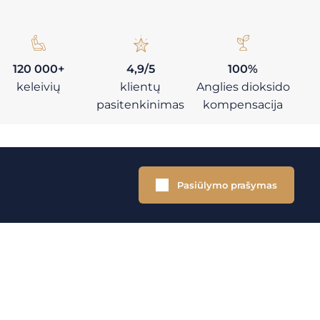
120 000+
4,9/5
100%
keleivių
klientų
Anglies dioksido
pasitenkinimas
kompensacija
Pasiūlymo prašymas