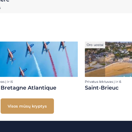
s
Oro uostai
s į ir iš
Privatus lėktuvas į ir iš
f Bretagne Atlantique
Saint-Brieuc
Visos mūsų kryptys