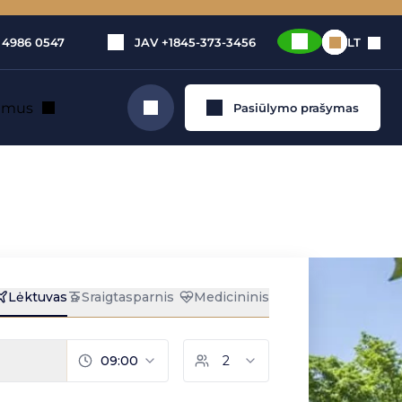
 4986 0547
JAV
+1845-373-3456
LT
e mus
Pasiūlymo prašymas
Ieškoti
u