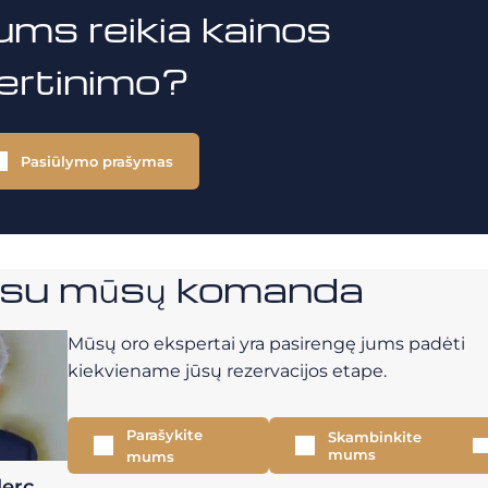
ums reikia kainos
vertinimo?
Pasiūlymo prašymas
e su mūsų komanda
Mūsų oro ekspertai yra pasirengę jums padėti
kiekviename jūsų rezervacijos etape.
Parašykite
Skambinkite
mums
mums
lerc