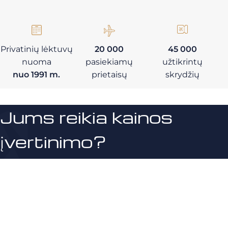
Privatinių lėktuvų
20 000
45 000
nuoma
pasiekiamų
užtikrintų
nuo 1991 m.
prietaisų
skrydžių
Jums reikia kainos
įvertinimo?