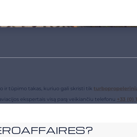
r tūpimo takas, kuriuo gali skristi tik
turbopropelerini
viacijos ekspertais visą parą veikiančiu telefonu
+33 (0) 
i AEROAFFAIRES?