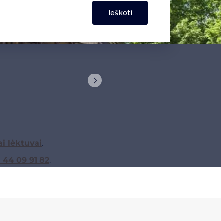
ai lėktuvai
.
1 44 09 91 82
.