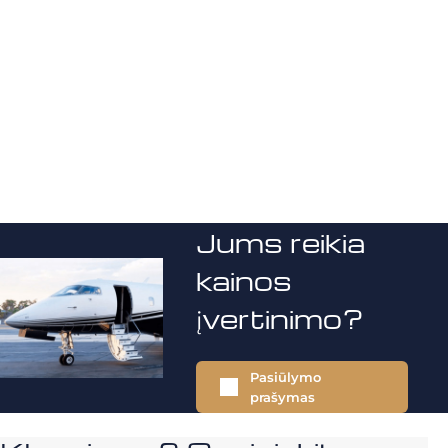
Jums reikia
kainos
įvertinimo?
Pasiūlymo
prašymas