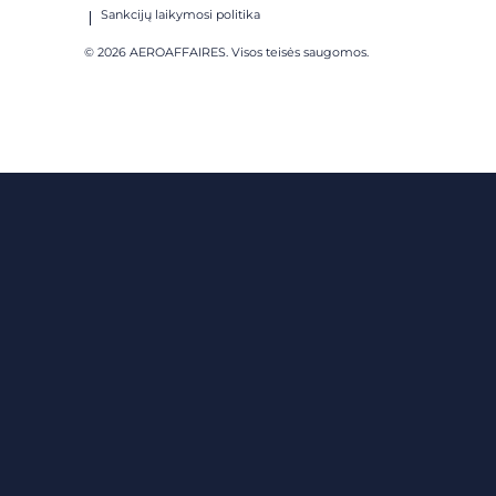
Sankcijų laikymosi politika
© 2026 AEROAFFAIRES. Visos teisės saugomos.