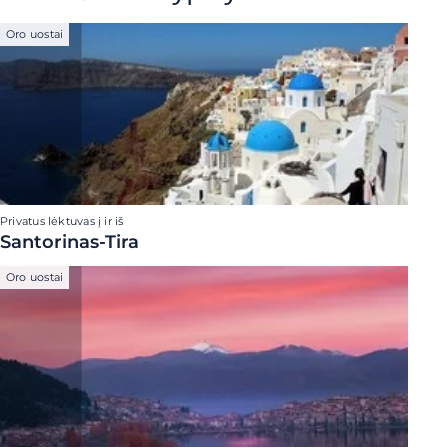
Oro uostai
Privatus lėktuvas į ir iš
Santorinas-Tira
Oro uostai