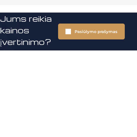
Jums reikia
kainos
Pasiūlymo prašymas
įvertinimo?