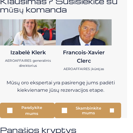
Klausimas? Susisiekite su
mūsų komanda
Izabelė Klerk
Francois-Xavier
Clerc
AEROAFFAIRES generalinis
direktorius
AEROAFFAIRES įkūrėjas
Mūsų oro ekspertai yra pasirengę jums padėti
kiekviename jūsų rezervacijos etape.
Parašykite
Skambinkite
mums
mums
Panašios kryptys