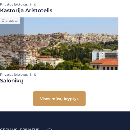
Privatus lėktuvas į ir iš
Kastorija Aristotelis
Oro uostai
Privatus lėktuvas į ir iš
Salonikų
Visos mūsų kryptys
GERIAUSI PRIVATŪS