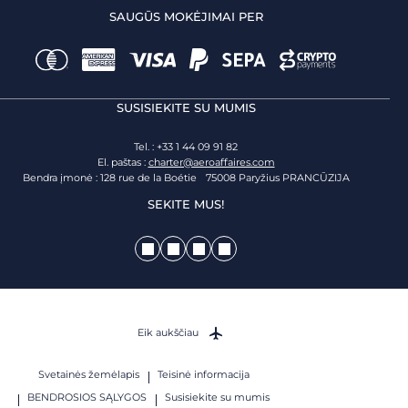
SAUGŪS MOKĖJIMAI PER
SUSISIEKITE SU MUMIS
Tel. : +33 1 44 09 91 82
El. paštas :
charter@aeroaffaires.com
Bendra įmonė : 128 rue de la Boétie 75008 Paryžius PRANCŪZIJA
SEKITE MUS!
Eik aukščiau
Svetainės žemėlapis
Teisinė informacija
BENDROSIOS SĄLYGOS
Susisiekite su mumis