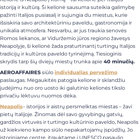
istoriją ir kultūrą. Ši kelionė sausuma suteikia galimybę
pažinti Italijos pusiasalį ir sujungia du miestus, kurie
išsiskiria savo architektūriniu paveldu, gastronomija ir
unikalia atmosfera. Nesvarbu, ar jus traukia senovės
Romos liekanos, ar Viduržemio jūros regiono žavesys
Neapolyje, ši kelionė žada praturtinantį turtingų Italijos
tradicijų ir kultūros paveldo tyrinėjimą. Tiesioginis
skrydis tarp šių dviejų miestų trunka apie
40 minučių.
AEROAFFAIRES
siūlo
individualias pervežimo
paslaugas. Mėgaukitės patogia kelione ir sklandžiu
judėjimu nuo oro uosto iki galutinio kelionės tikslo
privačiu lėktuvu nuomos dėka.
Neapolis
– istorijos ir aistrų persmelktas miestas – žavi
pietų Italijoje. Žinomas dėl savo gyvybingų gatvių,
gardžios virtuvės ir turtingo kultūrinio paveldo, Neapolis
už kiekvieno kampo siūlo nepakartojamų įspūdžių. Jo
istoriniame centre, įtrauktame į UNESCO pasaulio