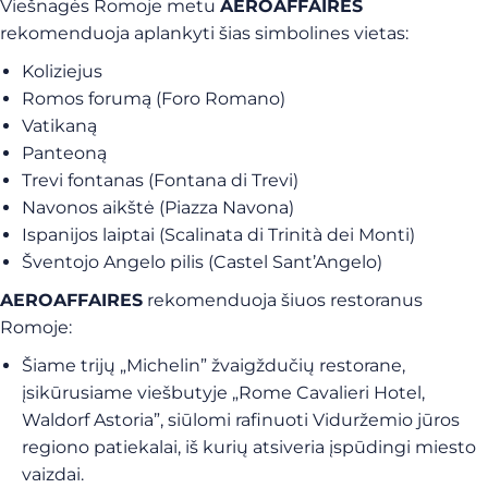
Viešnagės Romoje metu
AEROAFFAIRES
rekomenduoja aplankyti šias simbolines vietas:
Koliziejus
Romos forumą (Foro Romano)
Vatikaną
Panteoną
Trevi fontanas (Fontana di Trevi)
Navonos aikštė (Piazza Navona)
Ispanijos laiptai (Scalinata di Trinità dei Monti)
Šventojo Angelo pilis (Castel Sant’Angelo)
AEROAFFAIRES
rekomenduoja šiuos restoranus
Romoje:
Šiame trijų „Michelin” žvaigždučių restorane,
įsikūrusiame viešbutyje „Rome Cavalieri Hotel,
Waldorf Astoria”, siūlomi rafinuoti Viduržemio jūros
regiono patiekalai, iš kurių atsiveria įspūdingi miesto
vaizdai.