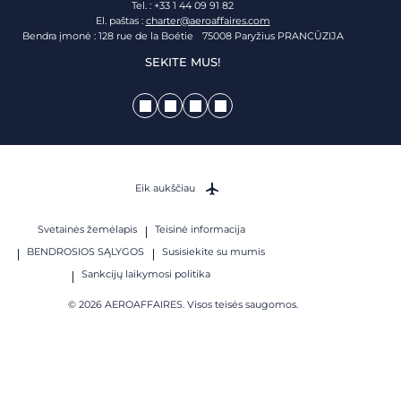
Tel. : +33 1 44 09 91 82
El. paštas :
charter@aeroaffaires.com
Bendra įmonė : 128 rue de la Boétie 75008 Paryžius PRANCŪZIJA
SEKITE MUS!
Eik aukščiau
Svetainės žemėlapis
Teisinė informacija
BENDROSIOS SĄLYGOS
Susisiekite su mumis
Sankcijų laikymosi politika
© 2026 AEROAFFAIRES. Visos teisės saugomos.