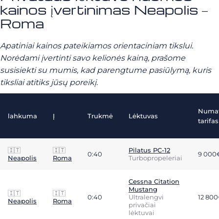
kainos įvertinimas Neapolis –
Roma
Apatiniai kainos pateikiamos orientaciniam tikslui.
Norėdami įvertinti savo kelionės kainą, prašome
susisiekti su mumis, kad parengtume pasiūlymą, kuris
tiksliai atitiks jūsų poreikį.
Numa
lahkuma
Į
Trukmė
Lėktuvas
tarifas
🇮🇹
🇮🇹
Pilatus PC-12
0:40
9 000
Neapolis
Roma
Turbopropeleriai
Cessna Citation
Mustang
🇮🇹
🇮🇹
0:40
Ultralengvi
12 80
Neapolis
Roma
privačiai
lėktuvai