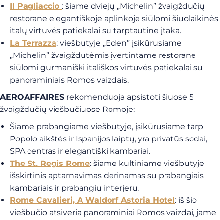
Il Pagliaccio
: šiame dviejų „Michelin” žvaigždučių
restorane elegantiškoje aplinkoje siūlomi šiuolaikinės
italų virtuvės patiekalai su tarptautine įtaka.
La Terrazza
:
viešbutyje „Eden” įsikūrusiame
„Michelin” žvaigždutėmis įvertintame restorane
siūlomi gurmaniški itališkos virtuvės patiekalai su
panoraminiais Romos vaizdais.
AEROAFFAIRES
rekomenduoja apsistoti šiuose 5
žvaigždučių viešbučiuose Romoje:
Šiame prabangiame viešbutyje, įsikūrusiame tarp
Popolo aikštės ir Ispanijos laiptų, yra privatūs sodai,
SPA centras ir elegantiški kambariai.
The St. Regis Rome
:
šiame kultiniame viešbutyje
išskirtinis aptarnavimas derinamas su prabangiais
kambariais ir prabangiu interjeru
.
Rome Cavalieri, A Waldorf Astoria Hotel
:
iš šio
viešbučio atsiveria panoraminiai Romos vaizdai, jame