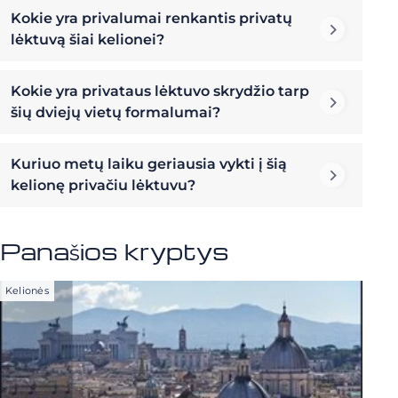
Kokie yra privalumai renkantis privatų
lėktuvą šiai kelionei?
Kokie yra privataus lėktuvo skrydžio tarp
šių dviejų vietų formalumai?
Kuriuo metų laiku geriausia vykti į šią
kelionę privačiu lėktuvu?
Panašios kryptys
Kelionės