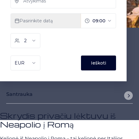
Santrauka
Skrydis privačiu lėktuvu iš
Neapolio į Romą
Kelionė iš Neapolio į Romą – tai kelionė per Italijos