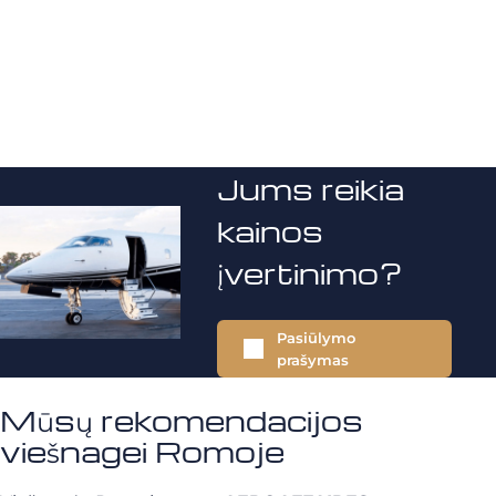
Jums reikia
kainos
įvertinimo?
Pasiūlymo
prašymas
Mūsų rekomendacijos
viešnagei Romoje