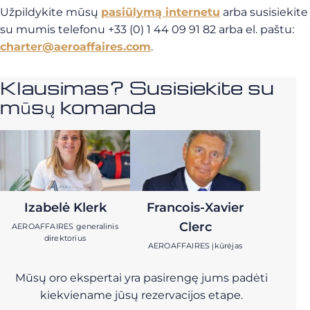
Užpildykite mūsų
pasiūlymą internetu
arba susisiekite
su mumis telefonu +33 (0) 1 44 09 91 82 arba el. paštu:
charter@aeroaffaires.com
.
Klausimas? Susisiekite su
mūsų komanda
Izabelė Klerk
Francois-Xavier
Clerc
AEROAFFAIRES generalinis
direktorius
AEROAFFAIRES įkūrėjas
Mūsų oro ekspertai yra pasirengę jums padėti
kiekviename jūsų rezervacijos etape.