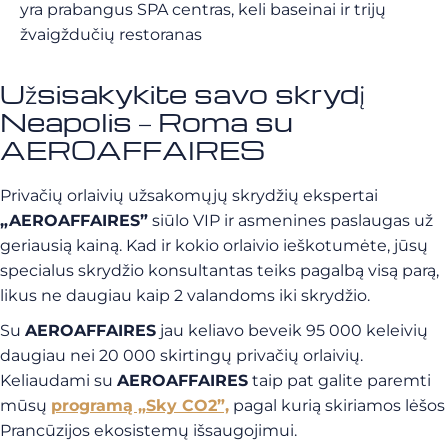
yra prabangus SPA centras, keli baseinai ir trijų
žvaigždučių restoranas
Užsisakykite savo skrydį
Neapolis – Roma su
AEROAFFAIRES
Privačių orlaivių užsakomųjų skrydžių ekspertai
„AEROAFFAIRES”
siūlo VIP ir asmenines paslaugas už
geriausią kainą. Kad ir kokio orlaivio ieškotumėte, jūsų
specialus skrydžio konsultantas teiks pagalbą visą parą,
likus ne daugiau kaip 2 valandoms iki skrydžio.
Su
AEROAFFAIRES
jau keliavo beveik 95 000 keleivių
daugiau nei 20 000 skirtingų privačių orlaivių.
Keliaudami su
AEROAFFAIRES
taip pat galite paremti
mūsų
programą „Sky CO2”,
pagal kurią skiriamos lėšos
Prancūzijos ekosistemų išsaugojimui.