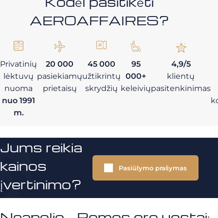
Kodėl pasitikėti
AEROAFFAIRES?
Privatinių
20 000
45 000
95
4,9/5
lėktuvų
pasiekiamų
užtikrintų
000+
klientų
nuoma
prietaisų
skrydžių
keleivių
pasitenkinimas
nuo 1991
k
m.
Jums reikia
kainos
Pasiūlymo prašymas
įvertinimo?
Neapolio - Romos oro uostai: