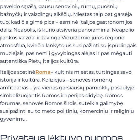
paveldo sąrašą, gausu senovinių rūmų, puošnių
bažnyčių ir vaizdingų aikščių. Miestas taip pat garsėja
tuo, kad čia gimė pica – esminė Italijos gastronomijos
dalis. Neapolis, iš kurio atsiveria panoraminiai Neapolio
įlankos vaizdai ir žavinga Viduržemio jūros regiono
atmosfera, kviečia lankytojus susipažinti su įspūdingais
muziejais, pasinerti į gyvybingas alėjas ir pasimėgauti
autentiška Pietų Italijos kultūra.
Italijos sostinė
Roma
– kultinis miestas, turtingas savo
istorija ir kultūra. Koliziejus – senovės romėnų
amfiteatras – yra vienas garsiausių paminklų pasaulyje,
simbolizuojantis Romos imperijos didybę. Romos
forumas, senovės Romos širdis, suteikia galimybę
susipažinti su to meto politiniu, komerciniu ir religiniu
gyvenimu.
Privataus lėktuvo nuomos