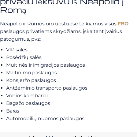
privačiu lėktuvu iš Neapolio į
Romą
Neapolio ir Romos oro uostuose teikiamos visos
FBO
paslaugos privatiems skrydžiams, įskaitant įvairius
patogumus, pvz:
VIP salės
Posėdžių salės
Muitinės ir imigracijos paslaugos
Maitinimo paslaugos
Konsjeržo paslaugos
Antžeminio transporto paslaugos
Vonios kambariai
Bagažo paslaugos
Baras
Automobilių nuomos paslaugos