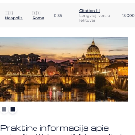
Citation III
🇮🇹
🇮🇹
0:35
Lengvieji verslo
13 00
Neapolis
Roma
lėktuvai
Praktinė informacija apie