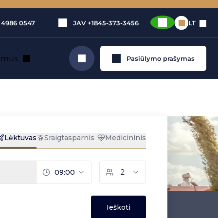
 4986 0547
JAV
+1845-373-3456
LT
e mus
Pasiūlymo prašymas
Ieškoti