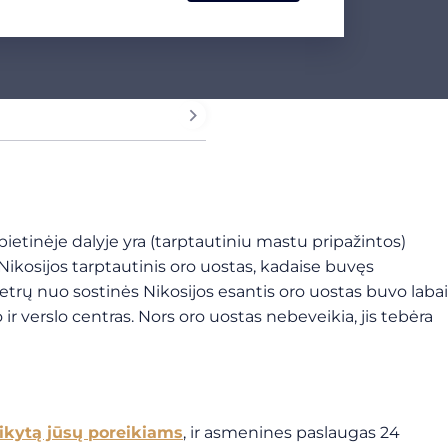
: pietinėje dalyje yra (tarptautiniu mastu pripažintos)
 Nikosijos tarptautinis oro uostas, kadaise buvęs
etrų nuo sostinės Nikosijos esantis oro uostas buvo labai
r verslo centras. Nors oro uostas nebeveikia, jis tebėra
aikytą jūsų poreikiams
, ir asmenines paslaugas 24