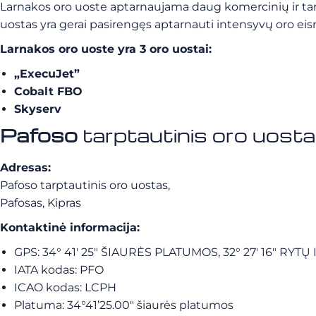
Larnakos oro uoste aptarnaujama daug komercinių ir tarpt
uostas yra gerai pasirengęs aptarnauti intensyvų oro eis
Larnakos oro uoste yra 3 oro uostai:
„ExecuJet”
Cobalt FBO
Skyserv
Pafoso
tarptautinis oro uost
Adresas:
Pafoso tarptautinis oro uostas,
Pafosas, Kipras
Kontaktinė informacija:
GPS: 34° 41′ 25″ ŠIAURĖS PLATUMOS, 32° 27′ 16″ RYT
IATA kodas: PFO
ICAO kodas: LCPH
Platuma: 34°41’25.00″ šiaurės platumos