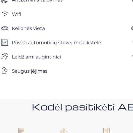
Wifi
Kelionės vieta
Privati ​​automobilių stovėjimo aikštelė
Leidžiami augintiniai
Saugus įėjimas
Kodėl pasitikėt