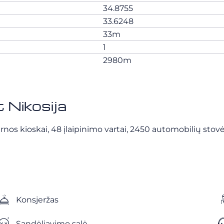
34.8755
33.6248
33m
1
2980m
 Nikosija
vitarnos kioskai, 48 įlaipinimo vartai, 2450 automobilių sto
Konsjeržas
Sandėliavimo salė