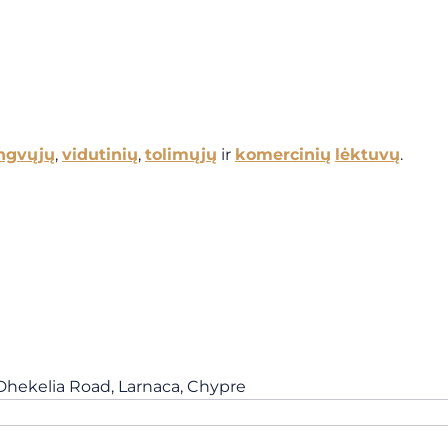
ngvųjų
,
vidutinių
,
tolimųjų
ir
komercinių
lėktuvų
.
 Dhekelia Road, Larnaca, Chypre