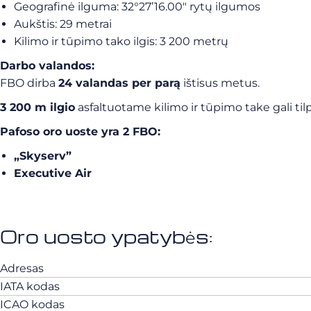
Geografinė ilguma: 32°27’16.00″ rytų ilgumos
Aukštis: 29 metrai
Kilimo ir tūpimo tako ilgis: 3 200 metrų
Darbo valandos:
FBO dirba
24 valandas per parą
ištisus metus.
3 200 m ilgio
asfaltuotame kilimo ir tūpimo take gali tilp
Pafoso oro uoste yra 2 FBO:
„Skyserv”
Executive Air
Oro uosto ypatybės:
Adresas
IATA kodas
ICAO kodas