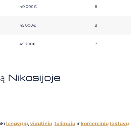
40 000€
6
45 000€
8
45 700€
7
ą Nikosijoje
iki
lengvųjų
,
vidutinių
,
tolimųjų
ir
komercinių
lėktuvų
.