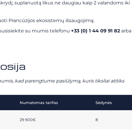
 skrydį, suplanuotą likus ne daugiau kaip 2 valandoms iki
suoti Prancūzijos ekosistemų išsaugojimą.
 susisiekite su mumis telefonu
+33 (0) 1 44 09 91 82
arba
osija
mumis, kad parengtume pasiūlymą, kuris tiksliai atitiks
Numatomas tarifas
Sėdynės
29 900€
8