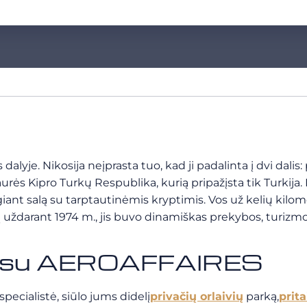
dalyje. Nikosija neįprasta tuo, kad ji padalinta į dvi dalis
aurės Kipro Turkų Respublika, kurią pripažįsta tik Turkija.
iant salą su tarptautinėmis kryptimis. Vos už kelių kilom
uždarant 1974 m., jis buvo dinamiškas prekybos, turizmo i
uvu su AEROAFFAIRES
ecialistė, siūlo jums didelį
privačių orlaivių
parką,
prit