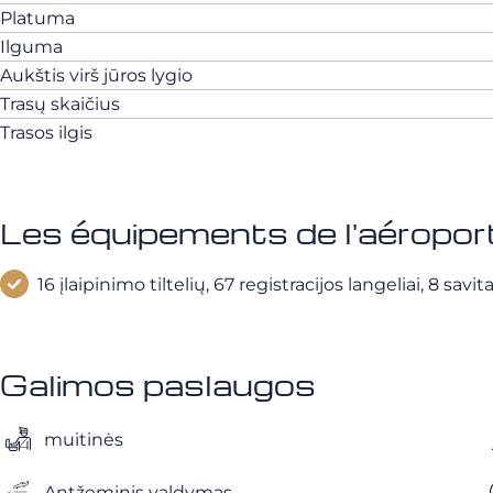
Platuma
Ilguma
Aukštis virš jūros lygio
Trasų skaičius
Trasos ilgis
Les équipements de l'aéroport
16 įlaipinimo tiltelių, 67 registracijos langeliai, 8 sa
Galimos paslaugos
muitinės
Antžeminis valdymas