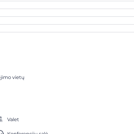
vėjimo vietų
Valet
Konferencijų salė