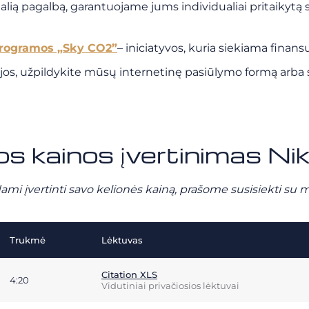
ialią pagalbą, garantuojame jums individualiai pritaikytą
rogramos „Sky CO2”
– iniciatyvos, kuria siekiama finan
ijos, užpildykite mūsų internetinę pasiūlymo formą arba
s kainos įvertinimas Nik
ami įvertinti savo kelionės kainą, prašome susisiekti su 
Trukmė
Lėktuvas
Citation XLS
4:20
Vidutiniai privačiosios lėktuvai