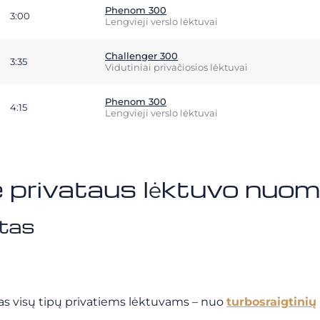
Phenom 300
3:00
Lengvieji verslo lėktuvai
Challenger 300
3:35
Vidutiniai privačiosios lėktuvai
Phenom 300
4:15
Lengvieji verslo lėktuvai
e privataus lėktuvo nuom
stas
tas visų tipų privatiems lėktuvams – nuo
turbosraigtinių