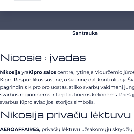
Santrauka
Nicosie : įvadas
Nikosija
yra
Kipro salos
centre, rytinėje Viduržemio jūros 
Kipro Respublikos sostinė, o šiaurinę dalį kontroliuoja Ši
pagrindinis Kipro oro uostas, atliko svarbų vaidmenį jung
svarbus regioninėms ir tarptautinėms kelionėms. Prieš jį 
svarbus Kipro aviacijos istorijos simbolis.
Nikosija privačiu lėkt
AEROAFFAIRES,
privačių lėktuvų užsakomųjų skrydžių sp