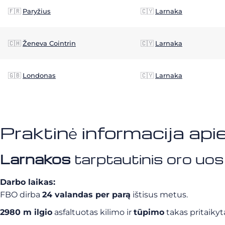
🇫🇷
Paryžius
🇨🇾
Larnaka
🇨🇭
Ženeva Cointrin
🇨🇾
Larnaka
🇬🇧
Londonas
🇨🇾
Larnaka
Praktinė informacija api
Larnakos
tarptautinis oro uo
Darbo laikas:
FBO dirba
24 valandas per parą
ištisus metus.
2980 m ilgio
asfaltuotas kilimo ir
tūpimo
takas pritaiky