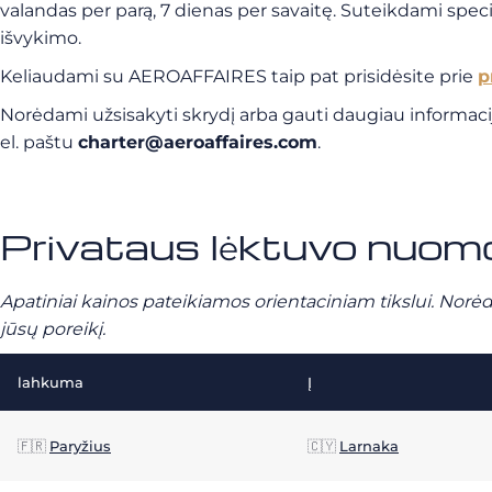
valandas per parą, 7 dienas per savaitę. Suteikdami spec
išvykimo.
Keliaudami su AEROAFFAIRES taip pat prisidėsite prie
p
Norėdami užsisakyti skrydį arba gauti daugiau informac
el. paštu
charter@aeroaffaires.com
.
Privataus lėktuvo nuomo
Apatiniai kainos pateikiamos orientaciniam tikslui. Norėd
jūsų poreikį.
lahkuma
Į
🇫🇷
Paryžius
🇨🇾
Larnaka