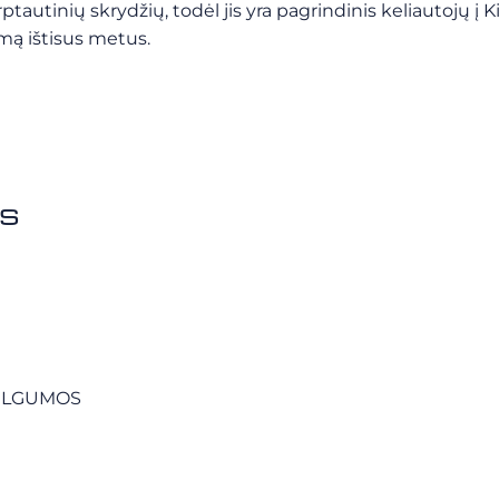
autinių skrydžių, todėl jis yra pagrindinis keliautojų į 
mą ištisus metus.
as
Ų ILGUMOS