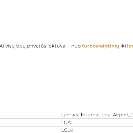
ti visų tipų privatūs lėktuvai – nuo
turbosraigtinių
iki
le
Larnaca International Airport,
LCA
LCLK