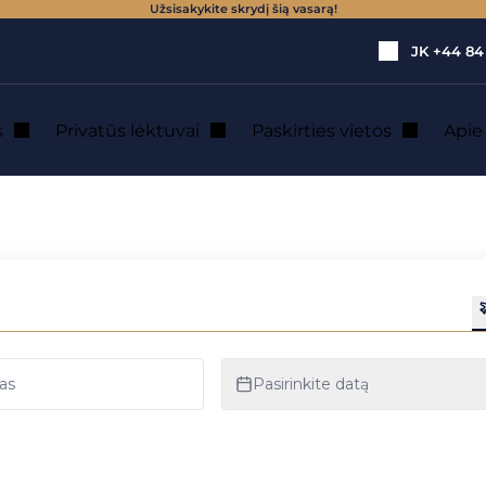
Užsisakykite skrydį šią vasarą!
JK
+44 84
s
Privatūs lėktuvai
Paskirties vietos
Api
us lėktuvo nuoma