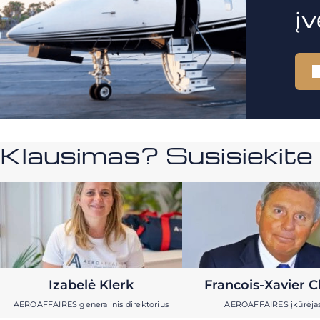
į
Klausimas? Susisiekit
Izabelė Klerk
Francois-Xavier C
AEROAFFAIRES generalinis direktorius
AEROAFFAIRES įkūrėja