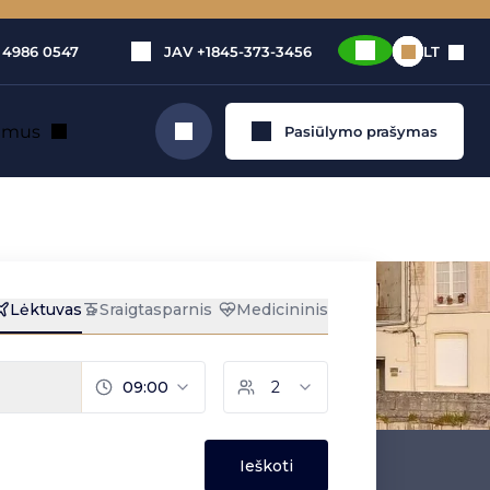
 4986 0547
JAV
+1845-373-3456
LT
e mus
Pasiūlymo prašymas
Ieškoti
a