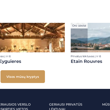
Oro uostai
s į ir iš
Privatus lėktuvas į ir iš
Eyguieres
Etain Rouvres
Visos mūsų kryptys
ERIAUSIOS VERSLO
GERIAUSI PRIVATŪS
MŪS
SKIRTIES VIETOS
LĖKTUVAI