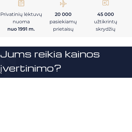
Privatinių lėktuvų
20 000
45 000
nuoma
pasiekiamų
užtikrintų
nuo 1991 m.
prietaisų
skrydžių
Jums reikia kainos
įvertinimo?