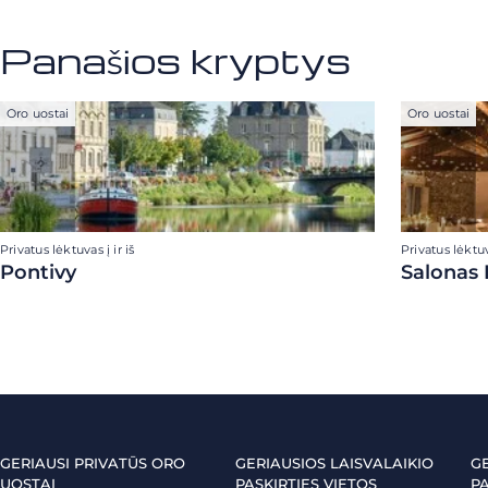
Panašios kryptys
Oro uostai
Oro uostai
Privatus lėktuvas į ir iš
Privatus lėktuva
Pontivy
Salonas 
GERIAUSI PRIVATŪS ORO
GERIAUSIOS LAISVALAIKIO
G
UOSTAI
PASKIRTIES VIETOS
PA