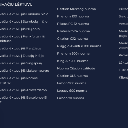
RIVAČIU LĖKTUVU
Citation Mustang nuoma
Priva
vačiu lėktuvu į/iš Londono Sičio
Phenom 100 nuoma
Sraig
vačiu lėktuvu į Stambulą ir iš jo
Pilatus PC-12 nuoma
Verslo
vačiu lėktuvu į/iš Niujorko
Pilatus PC-24 nuoma
Medici
pagal
vačiu lėktuvu į Frankfurtą ir iš
Citation CJ2 nuoma
ankfurto
Medic
Piaggio Avanti P 180 nuoma
vadov
vačiu lėktuvu į/iš Paryžiaus
Phenom 300 nuoma
Krovi
vačiu lėktuvu į Dubajų ir iš jo
King Air 200 nuoma
Lėktu
vačiu lėktuvu į/iš Singapūrą
Nuoma Citation Latitude
Tuščia
ivačiu lėktuvu į/iš Liuksemburgo
Citation XLS nuoma
Klien
ivačiu lėktuvu į/iš Romos
ampino
Falcon 900 nuoma
ivačiu lėktuvu į/iš Amsterdamo
Legacy 600 nuoma
vačiu lėktuvu į/iš Barselonos-El
Falcon 7X nuoma
t