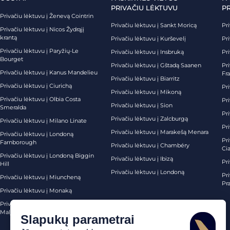
PRIVAČIU LĖKTUVU
P
Privačiu lėktuvu į Ženevą Cointrin
Privačiu lėktuvu į Sankt Moricą
Pri
Privačiu lėktuvu į Nicos Žydrąjį
krantą
Privačiu lėktuvu į Kurševelį
Pri
Privačiu lėktuvu į Paryžių-Le
Privačiu lėktuvu į Insbruką
Pri
Bourget
Privačiu lėktuvu į Gštadą Saanen
Pri
Privačiu lėktuvu į Kanus Mandelieu
Fr
Privačiu lėktuvu į Biarritz
Privačiu lėktuvu į Ciurichą
Pri
Privačiu lėktuvu į Mikoną
Privačiu lėktuvu į Olbia Costa
Pri
Privačiu lėktuvu į Sion
Smeralda
Pri
Privačiu lėktuvu į Zalcburgą
Privačiu lėktuvu į Milano Linate
Pr
Privačiu lėktuvu į Marakešą Menara
Privačiu lėktuvu į Londoną
Pr
Farnborough
Privačiu lėktuvu į Chambéry
Ci
Privačiu lėktuvu į Londoną Biggin
Privačiu lėktuvu į Ibizą
Pr
Hill
Privačiu lėktuvu į Londoną
Pri
Privačiu lėktuvu į Miuncheną
Pra
Privačiu lėktuvu į Monaką
Privačiu lėktuvu į Palma de
Maljorką