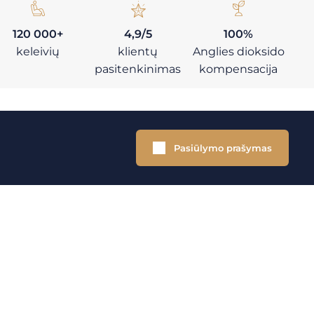
120 000+
4,9/5
100%
keleivių
klientų
Anglies dioksido
pasitenkinimas
kompensacija
Pasiūlymo prašymas