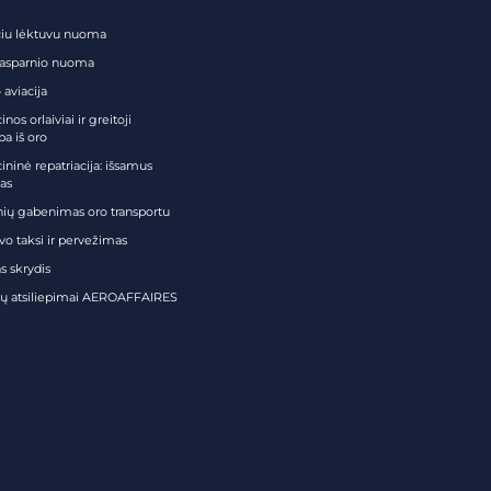
čiu lėktuvu nuoma
tasparnio nuoma
 aviacija
nos orlaiviai ir greitoji
ba iš oro
ininė repatriacija: išsamus
as
nių gabenimas oro transportu
vo taksi ir pervežimas
s skrydis
tų atsiliepimai AEROAFFAIRES