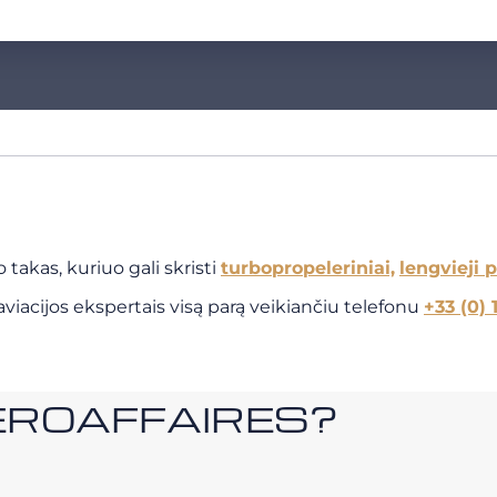
takas, kuriuo gali skristi
turbopropeleriniai,
lengvieji 
viacijos ekspertais visą parą veikiančiu telefonu
+33 (0) 
i AEROAFFAIRES?