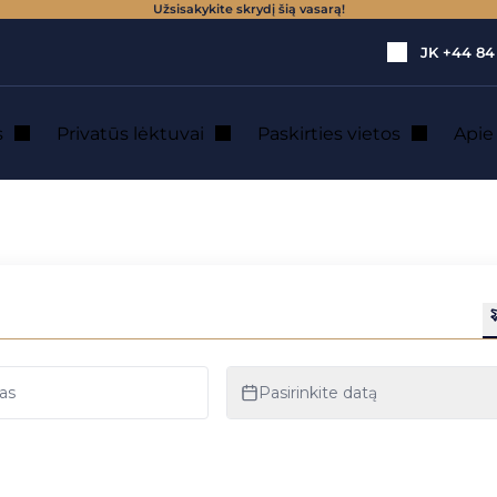
Užsisakykite skrydį šią vasarą!
JK
+44 84
s
Privatūs lėktuvai
Paskirties vietos
Api
vačiu lėktuvu nuom