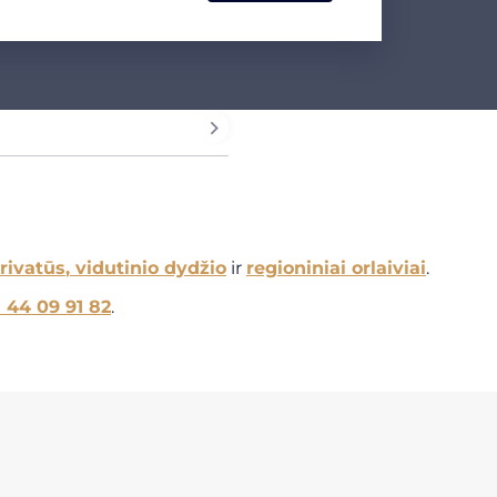
privatūs
, vidutinio dydžio
ir
regioniniai orlaiviai
.
1 44 09 91 82
.