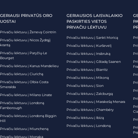
GERIAUSI PRIVATŪS ORO
GERIAUSIOS LAISVALAIKIO
G
UOSTAI
PASKIRTIES VIETOS
PA
PRIVAČIU LĖKTUVU
P
Privačiu lėktuvu į Ženevą Cointrin
Privačiu lėktuvu į Sankt Moricą
Pri
Privačiu lėktuvu į Nicos Žydrąjį
krantą
Privačiu lėktuvu į Kurševelį
Pri
Privačiu lėktuvu į Paryžių-Le
Privačiu lėktuvu į Insbruką
Pri
Bourget
Privačiu lėktuvu į Gštadą Saanen
Pri
Privačiu lėktuvu į Kanus Mandelieu
Fr
Privačiu lėktuvu į Biarritz
Privačiu lėktuvu į Ciurichą
Pri
Privačiu lėktuvu į Mikoną
Privačiu lėktuvu į Olbia Costa
Pri
Privačiu lėktuvu į Sion
Smeralda
Pri
Privačiu lėktuvu į Zalcburgą
Privačiu lėktuvu į Milano Linate
Pr
Privačiu lėktuvu į Marakešą Menara
Privačiu lėktuvu į Londoną
Pr
Farnborough
Privačiu lėktuvu į Chambéry
Ci
Privačiu lėktuvu į Londoną Biggin
Privačiu lėktuvu į Ibizą
Pr
Hill
Privačiu lėktuvu į Londoną
Pri
Privačiu lėktuvu į Miuncheną
Pra
Privačiu lėktuvu į Monaką