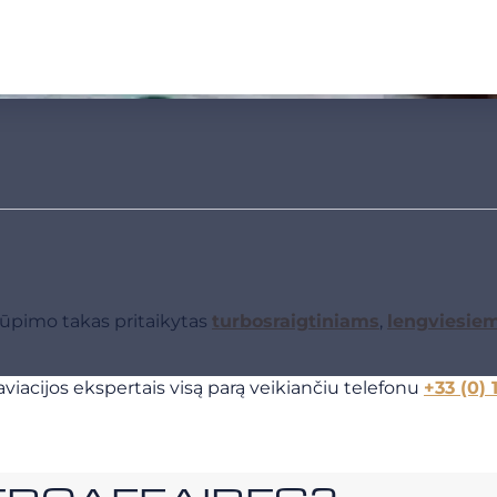
tūpimo takas pritaikytas
turbosraigtiniams
,
lengviesie
viacijos ekspertais visą parą veikiančiu telefonu
+33 (0) 