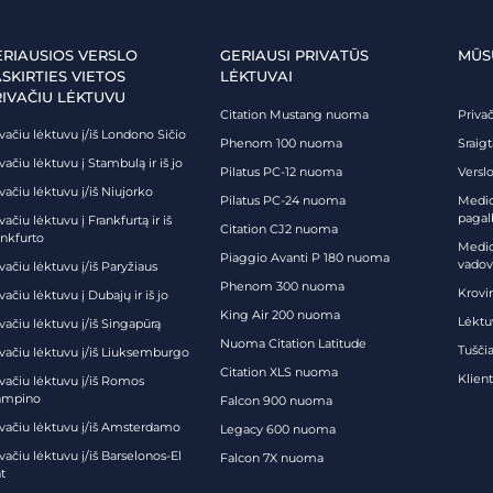
ERIAUSIOS VERSLO
GERIAUSI PRIVATŪS
MŪS
SKIRTIES VIETOS
LĖKTUVAI
RIVAČIU LĖKTUVU
Citation Mustang nuoma
Priva
vačiu lėktuvu į/iš Londono Sičio
Phenom 100 nuoma
Sraig
vačiu lėktuvu į Stambulą ir iš jo
Pilatus PC-12 nuoma
Verslo
vačiu lėktuvu į/iš Niujorko
Pilatus PC-24 nuoma
Medici
pagal
vačiu lėktuvu į Frankfurtą ir iš
Citation CJ2 nuoma
ankfurto
Medic
Piaggio Avanti P 180 nuoma
vadov
vačiu lėktuvu į/iš Paryžiaus
Phenom 300 nuoma
Krovi
vačiu lėktuvu į Dubajų ir iš jo
King Air 200 nuoma
Lėktu
vačiu lėktuvu į/iš Singapūrą
Nuoma Citation Latitude
Tuščia
ivačiu lėktuvu į/iš Liuksemburgo
Citation XLS nuoma
Klien
ivačiu lėktuvu į/iš Romos
ampino
Falcon 900 nuoma
ivačiu lėktuvu į/iš Amsterdamo
Legacy 600 nuoma
vačiu lėktuvu į/iš Barselonos-El
Falcon 7X nuoma
t