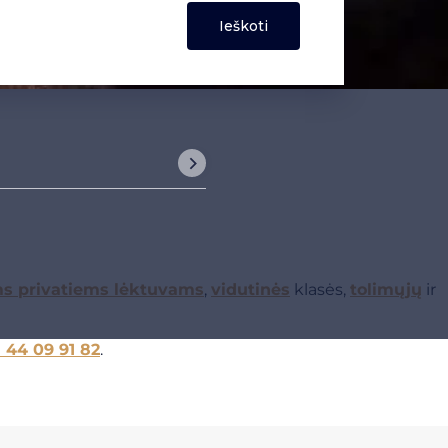
ms privatiems lėktuvams
,
vidutinės
klasės,
tolimųjų
ir
1 44 09 91 82
.