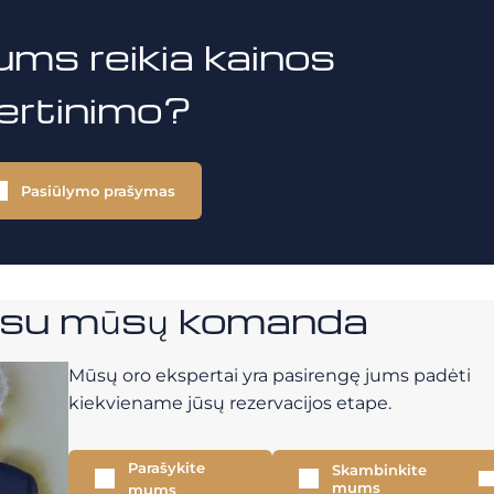
ums reikia kainos
vertinimo?
Pasiūlymo prašymas
e su mūsų komanda
Mūsų oro ekspertai yra pasirengę jums padėti
kiekviename jūsų rezervacijos etape.
Parašykite
Skambinkite
mums
mums