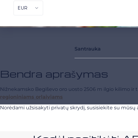
Santrauka
Bendra aprašymas
Nižnekamsko Begiševo oro uosto 2506 m ilgio kilimo ir 
regioniniams orlaiviams
Norėdami užsisakyti privatų skrydį, susisiekite su mūsų a