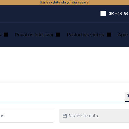
Užsisakykite skrydį šią vasarą!
JK
+44 84
s
Privatūs lėktuvai
Paskirties vietos
Api
ševo : privataus 