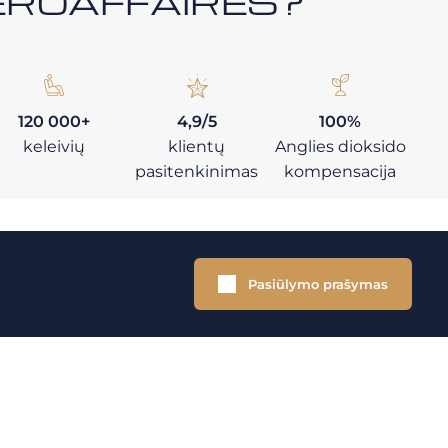
i AEROAFFAIRES?
120 000+
4,9/5
100%
keleivių
klientų
Anglies dioksido
pasitenkinimas
kompensacija
Pasiūlymo prašymas