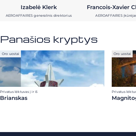
Izabelė Klerk
Francois-Xavier C
AEROAFFAIRES generalinis direktorius
AEROAFFAIRES įkūrėja
Panašios kryptys
Oro uostai
Oro uostai
Privatus lėktuvas į ir iš
Privatus lėktuva
Brianskas
Magnito