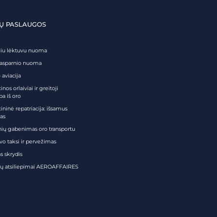
Ų PASLAUGOS
čiu lėktuvu nuoma
tasparnio nuoma
 aviacija
nos orlaiviai ir greitoji
ba iš oro
ininė repatriacija: išsamus
as
nių gabenimas oro transportu
vo taksi ir pervežimas
s skrydis
tų atsiliepimai AEROAFFAIRES