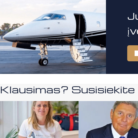
J
į
Klausimas? Susisiekit