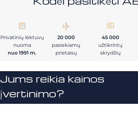
Kodėl pasitikėt
Privatinių lėktuvų
20 000
45 000
nuoma
pasiekiamų
užtikrintų
nuo 1991 m.
prietaisų
skrydžių
Jums reikia kainos
įvertinimo?