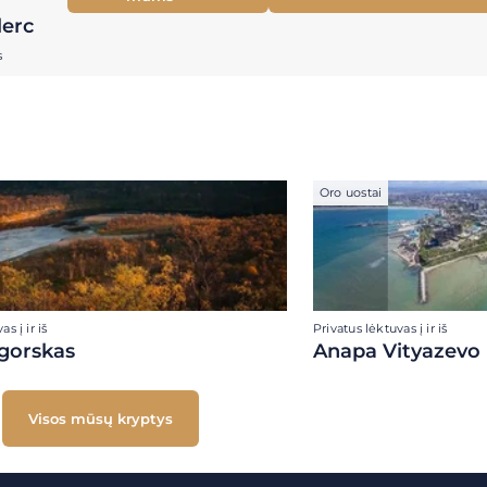
lerc
s
Oro uostai
s į ir iš
Privatus lėktuvas į ir iš
gorskas
Anapa Vityazevo
Visos mūsų kryptys