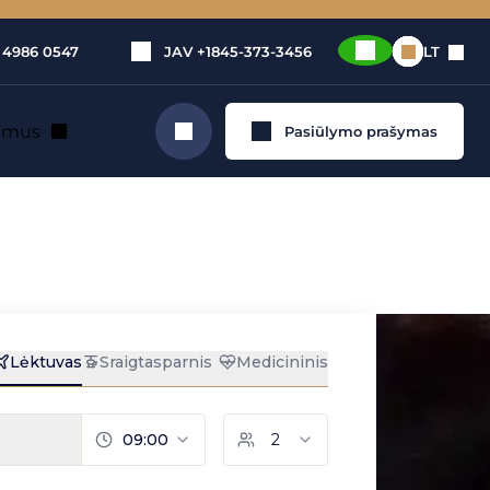
 4986 0547
JAV
+1845-373-3456
LT
e mus
Pasiūlymo prašymas
Ieškoti
lėktuvo