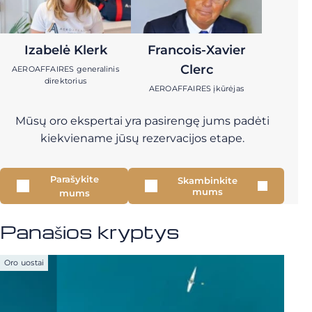
Izabelė Klerk
Francois-Xavier
Clerc
AEROAFFAIRES generalinis
direktorius
AEROAFFAIRES įkūrėjas
Mūsų oro ekspertai yra pasirengę jums padėti
kiekviename jūsų rezervacijos etape.
Parašykite
Skambinkite
mums
mums
Panašios kryptys
Oro uostai