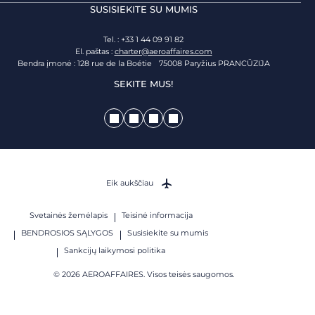
SUSISIEKITE SU MUMIS
Tel. : +33 1 44 09 91 82
El. paštas :
charter@aeroaffaires.com
Bendra įmonė : 128 rue de la Boétie 75008 Paryžius PRANCŪZIJA
SEKITE MUS!
Eik aukščiau
Svetainės žemėlapis
Teisinė informacija
BENDROSIOS SĄLYGOS
Susisiekite su mumis
Sankcijų laikymosi politika
© 2026 AEROAFFAIRES. Visos teisės saugomos.