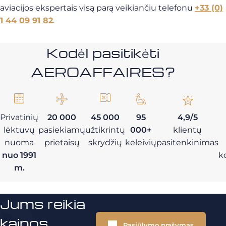
aviacijos ekspertais visą parą veikiančiu telefonu
+33 (0)
1 44 09 91 82
.
Kodėl pasitikėti
AEROAFFAIRES?
Privatinių
20 000
45 000
95
4,9/5
lėktuvų
pasiekiamų
užtikrintų
000+
klientų
nuoma
prietaisų
skrydžių
keleivių
pasitenkinimas
nuo 1991
k
m.
Jums reikia
kainos
Pasiūlymo prašymas