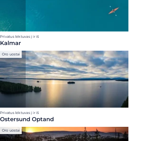
Privatus lėktuvas į ir iš
Kalmar
Oro uostai
Privatus lėktuvas į ir iš
Ostersund Optand
Oro uostai