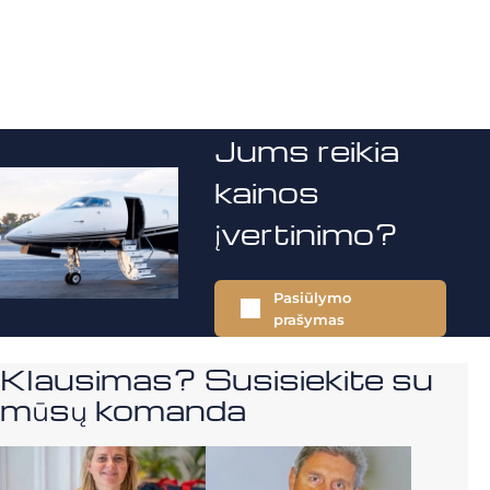
Jums reikia
kainos
įvertinimo?
Pasiūlymo
prašymas
Klausimas? Susisiekite su
mūsų komanda