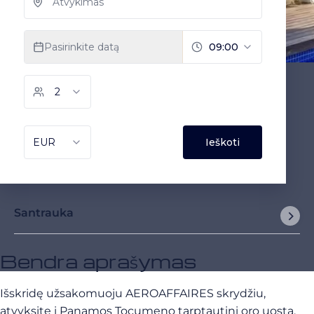
Santrauka
Bendra aprašymas
Išskridę užsakomuoju AEROAFFAIRES skrydžiu,
atvyksite į Panamos Tocumeno tarptautinį oro uostą,