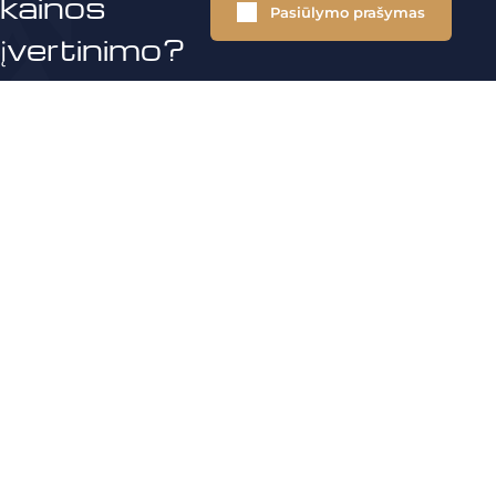
kainos
Pasiūlymo prašymas
įvertinimo?