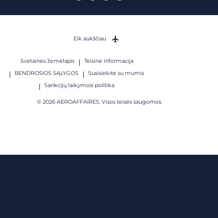
Eik aukščiau
Svetainės žemėlapis
Teisinė informacija
BENDROSIOS SĄLYGOS
Susisiekite su mumis
Sankcijų laikymosi politika
© 2026 AEROAFFAIRES. Visos teisės saugomos.