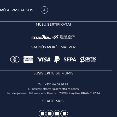
MŪSŲ PASLAUGOS
MŪSŲ SERTIFIKATAI
SAUGŪS MOKĖJIMAI PER
SUSISIEKITE SU MUMIS
Tel. : +33 1 44 09 91 82
El. paštas :
charter@aeroaffaires.com
Bendra įmonė : 128 rue de la Boétie 75008 Paryžius PRANCŪZIJA
SEKITE MUS!