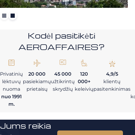
Kodėl pasitikėti
AEROAFFAIRES?
Privatinių
20 000
45 000
120
4,9/5
lėktuvų
pasiekiamų
užtikrintų
000+
klientų
nuoma
prietaisų
skrydžių
keleivių
pasitenkinimas
nuo 1991
k
m.
Jums reikia