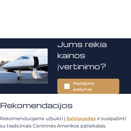
Jums reikia
kainos
įvertinimo?
Pasiūlymo
prašymas
Rekomendacijos
Rekomenduojame užsukti į
Salsipuedes
ir susipažinti
su tradiciniais Centrinės Amerikos patiekalais.