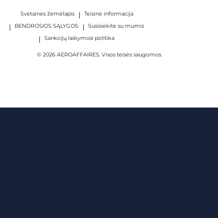
Svetainės žemėlapis
Teisinė informacija
BENDROSIOS SĄLYGOS
Susisiekite su mumis
Sankcijų laikymosi politika
© 2026 AEROAFFAIRES. Visos teisės saugomos.