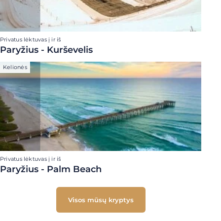
Privatus lėktuvas į ir iš
Paryžius - Kurševelis
Kelionės
Privatus lėktuvas į ir iš
Paryžius - Palm Beach
Visos mūsų kryptys