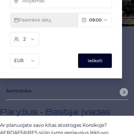
Santrauka
Paryžius - Bastija: įvadas
Ar planuojate savo kitas atostogas Korsikoje?
AEROAFFAIRES siūlo jums geriausius lėktuvo