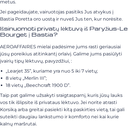
metus.
Jei pageidaujate, vairuotojas pasitiks Jus atvykus į
Bastia Poretta oro uostą ir nuveš Jus ten, kur norėsite.
Išsinuomoti privatų lėktuvą iš Paryžius-Le
Bourget į Bastia?
AEROAFFAIRES mielai padėsime jums rasti geriausiai
jūsų poreikius atitinkantį orlaivį. Galime jums pasiūlyti
įvairių tipų lėktuvų, pavyzdžiui, :
„Learjet 35”, kuriame yra nuo 5 iki 7 vietų;
8 vietų „Merlin III”;
18 vietų „Beechcraft 1900 D”.
Taip pat galime užsakyti sraigtasparnį, kuris jūsų lauks
vos tik išlipsite iš privataus lėktuvo. Jei norite atrasti
Korsiką arba greitai pasiekti kitą paskirties vietą, tai gali
suteikti
daugiau
lankstumo ir komforto nei kai kurie
kalnų maršrutai.