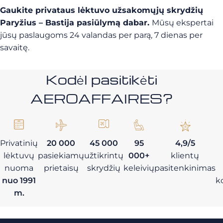
Gaukite privataus lėktuvo užsakomųjų skrydžių
Paryžius – Bastija pasiūlymą dabar.
Mūsų ekspertai
jūsų paslaugoms 24 valandas per parą, 7 dienas per
savaitę.
Kodėl pasitikėti
AEROAFFAIRES?
Privatinių
20 000
45 000
95
4,9/5
lėktuvų
pasiekiamų
užtikrintų
000+
klientų
nuoma
prietaisų
skrydžių
keleivių
pasitenkinimas
nuo 1991
k
m.