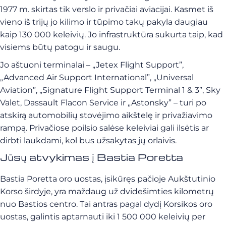
1977 m. skirtas tik verslo ir privačiai aviacijai. Kasmet iš
vieno iš trijų jo kilimo ir tūpimo takų pakyla daugiau
kaip 130 000 keleivių. Jo infrastruktūra sukurta taip, kad
visiems būtų patogu ir saugu.
Jo aštuoni terminalai – „Jetex Flight Support”,
„Advanced Air Support International”, „Universal
Aviation”, „Signature Flight Support Terminal 1 & 3”, Sky
Valet, Dassault Flacon Service ir „Astonsky” – turi po
atskirą automobilių stovėjimo aikštelę ir privažiavimo
rampą. Privačiose poilsio salėse keleiviai gali ilsėtis ar
dirbti laukdami, kol bus užsakytas jų orlaivis.
Jūsų atvykimas į Bastia Poretta
Bastia Poretta oro uostas, įsikūręs pačioje Aukštutinio
Korso širdyje, yra maždaug už dvidešimties kilometrų
nuo Bastios centro. Tai antras pagal dydį Korsikos oro
uostas, galintis aptarnauti iki 1 500 000 keleivių per