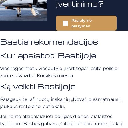
įvertinimo?
Pasiūlymo
prašymas
Bastia rekomendacijos
Kur apsistoti Bastijoje
Viešnagės metu viešbutyje „Port toga” rasite poilsio
zoną su vaizdu į Korsikos miestą.
Ką veikti Bastijoje
Paragaukite rafinuotų ir skanių „Nova”, prašmatnaus ir
jaukaus restorano, patiekalų.
Jei norite atsipalaiduoti po ilgos dienos, praleistos
tyrinėjant Bastios gatves, „Citadelle” bare rasite puikią