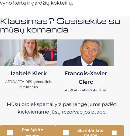
vyno kortą ir gardžių kokteilių.
Klausimas? Susisiekite su
mūsų komanda
Izabelė Klerk
Francois-Xavier
Clerc
AEROAFFAIRES generalinis
direktorius
AEROAFFAIRES įkūrėjas
Mūsų oro ekspertai yra pasirengę jums padėti
kiekviename jūsų rezervacijos etape.
Parašykite
Skambinkite
mums
mums