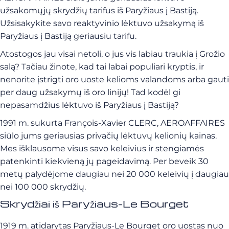
užsakomųjų skrydžių tarifus iš Paryžiaus į Bastiją.
Užsisakykite savo reaktyvinio lėktuvo užsakymą iš
Paryžiaus į Bastiją geriausiu tarifu.
Atostogos jau visai netoli, o jus vis labiau traukia į Grožio
salą? Tačiau žinote, kad tai labai populiari kryptis, ir
nenorite įstrigti oro uoste kelioms valandoms arba gauti
per daug užsakymų iš oro linijų! Tad kodėl gi
nepasamdžius lėktuvo iš Paryžiaus į Bastiją?
1991 m. sukurta François-Xavier CLERC, AEROAFFAIRES
siūlo jums geriausias privačių lėktuvų kelionių kainas.
Mes išklausome visus savo keleivius ir stengiamės
patenkinti kiekvieną jų pageidavimą. Per beveik 30
metų palydėjome daugiau nei 20 000 keleivių į daugiau
nei 100 000 skrydžių.
Skrydžiai iš Paryžiaus-Le Bourget
1919 m. atidarytas Paryžiaus-Le Bourget oro uostas nuo