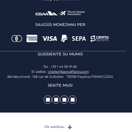
SAUGŪS MOKĖJIMAI PER
SUSISIEKITE SU MUMIS
Tel. : +33 1 44 09 91 82
El. paštas :
charter@aeroaffaires.com
Bendra įmonė : 128 rue de la Boétie 75008 Paryžius PRANCŪZIJA
SEKITE MUS!
Eik aukščiau