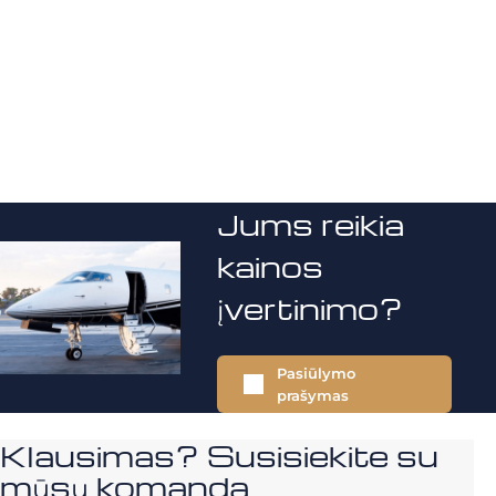
Jums reikia
kainos
įvertinimo?
Pasiūlymo
prašymas
Klausimas? Susisiekite su
mūsų komanda