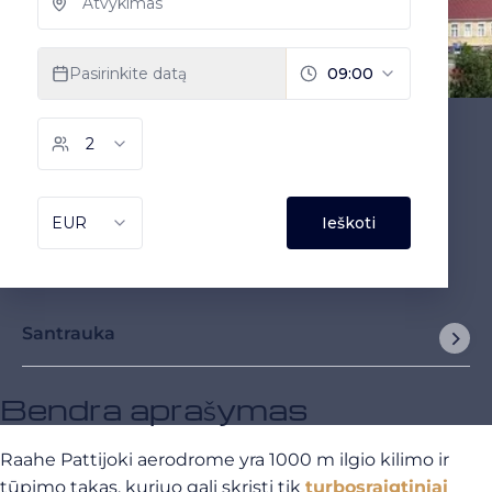
Santrauka
Bendra aprašymas
Raahe Pattijoki aerodrome yra 1000 m ilgio kilimo ir
tūpimo takas, kuriuo gali skristi tik
turbosraigtiniai