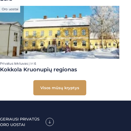
Oro uostai
Privatus lėktuvas į ir iš
Kokkola Kruonupių regionas
Visos mūsų kryptys
GERIAUSI PRIVATŪS
ORO UOSTAI