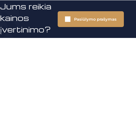
Jums reikia
kainos
Pasiūlymo prašymas
įvertinimo?