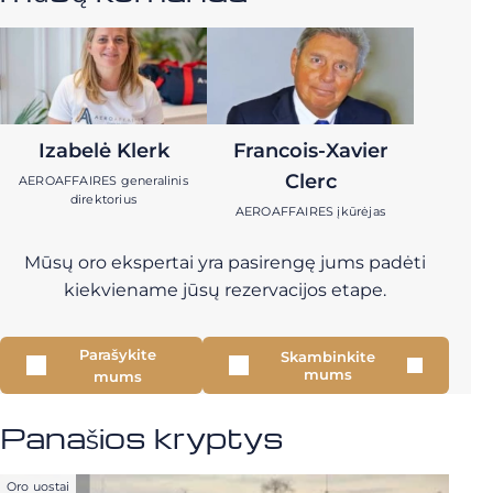
Izabelė Klerk
Francois-Xavier
Clerc
AEROAFFAIRES generalinis
direktorius
AEROAFFAIRES įkūrėjas
Mūsų oro ekspertai yra pasirengę jums padėti
kiekviename jūsų rezervacijos etape.
Parašykite
Skambinkite
mums
mums
Panašios kryptys
Oro uostai