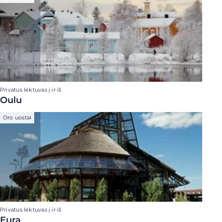
Privatus lėktuvas į ir iš
Oulu
Oro uostai
Privatus lėktuvas į ir iš
Eura