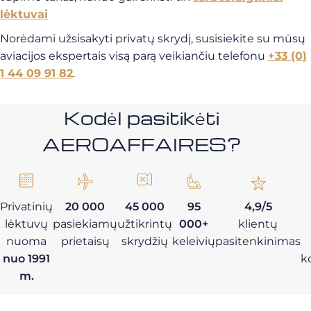
lėktuvai
Norėdami užsisakyti privatų skrydį, susisiekite su mūsų
aviacijos ekspertais visą parą veikiančiu telefonu
+33 (0)
1 44 09 91 82
.
Kodėl pasitikėti
AEROAFFAIRES?
Privatinių
20 000
45 000
95
4,9/5
lėktuvų
pasiekiamų
užtikrintų
000+
klientų
nuoma
prietaisų
skrydžių
keleivių
pasitenkinimas
nuo 1991
k
m.