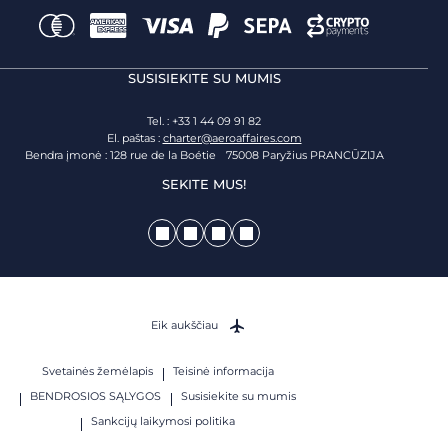
SUSISIEKITE SU MUMIS
Tel. : +33 1 44 09 91 82
El. paštas :
charter@aeroaffaires.com
Bendra įmonė : 128 rue de la Boétie 75008 Paryžius PRANCŪZIJA
SEKITE MUS!
Eik aukščiau
Svetainės žemėlapis
Teisinė informacija
BENDROSIOS SĄLYGOS
Susisiekite su mumis
Sankcijų laikymosi politika