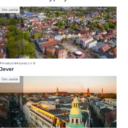
Oro uostai
Privatus lėktuvas į ir iš
Jever
Oro uostai