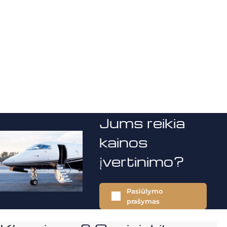
Jums reikia
kainos
įvertinimo?
Pasiūlymo
prašymas