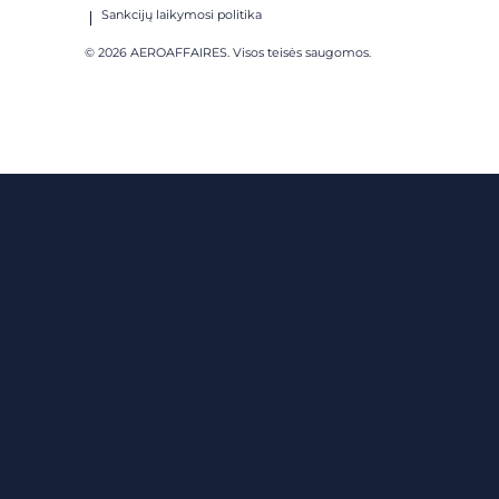
Sankcijų laikymosi politika
© 2026 AEROAFFAIRES. Visos teisės saugomos.