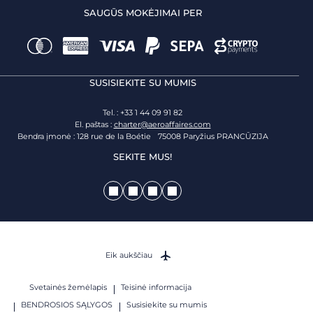
SAUGŪS MOKĖJIMAI PER
SUSISIEKITE SU MUMIS
Tel. : +33 1 44 09 91 82
El. paštas :
charter@aeroaffaires.com
Bendra įmonė : 128 rue de la Boétie 75008 Paryžius PRANCŪZIJA
SEKITE MUS!
Eik aukščiau
Svetainės žemėlapis
Teisinė informacija
BENDROSIOS SĄLYGOS
Susisiekite su mumis