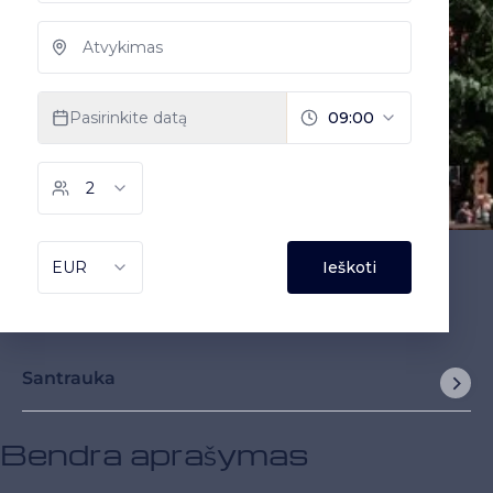
Santrauka
Bendra aprašymas