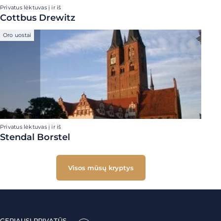
Privatus lėktuvas į ir iš
Cottbus Drewitz
Oro uostai
Privatus lėktuvas į ir iš
Stendal Borstel
Visos mūsų kryptys
GERIAUSI PRIVATŪS