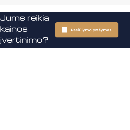
Jums reikia
kainos
Pasiūlymo prašymas
įvertinimo?