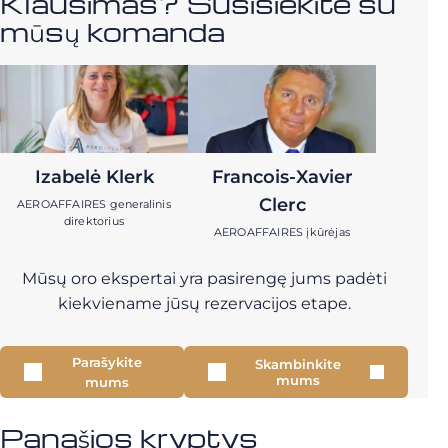
Klausimas? Susisiekite su
mūsų komanda
Izabelė Klerk
Francois-Xavier
Clerc
AEROAFFAIRES generalinis
direktorius
AEROAFFAIRES įkūrėjas
Mūsų oro ekspertai yra pasirengę jums padėti
kiekviename jūsų rezervacijos etape.
Parašykite
Skambinkite
mums
mums
Panašios kryptys