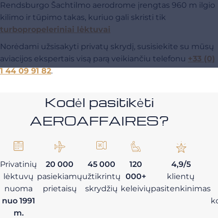
Rendsburgo Šachtilmo aerodrome įrengtas 960 m ilgio
kilimo ir tūpimo takas, kuriuo gali skristi tik
turbopropeleriniai lėktuvai
Norėdami užsisakyti privatų skrydį, susisiekite su mūsų
aviacijos ekspertais visą parą veikiančiu telefonu
+33 (0)
1 44 09 91 82
.
Kodėl pasitikėti
AEROAFFAIRES?
Privatinių
20 000
45 000
120
4,9/5
lėktuvų
pasiekiamų
užtikrintų
000+
klientų
nuoma
prietaisų
skrydžių
keleivių
pasitenkinimas
nuo 1991
k
m.