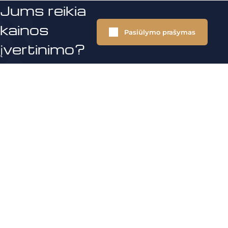
Jums reikia
kainos
Pasiūlymo prašymas
įvertinimo?