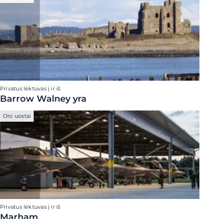
Privatus lėktuvas į ir iš
Barrow Walney yra
Oro uostai
Privatus lėktuvas į ir iš
Marham