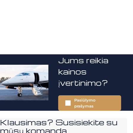
Jums reikia
kainos
įvertinimo?
Pasiūlymo
prašymas
Klausimas? Susisiekite su
mūsų komanda