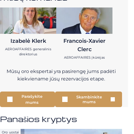
Izabelė Klerk
Francois-Xavier
Clerc
AEROAFFAIRES generalinis
direktorius
AEROAFFAIRES įkūrėjas
Mūsų oro ekspertai yra pasirengę jums padėti
kiekviename jūsų rezervacijos etape.
Parašykite
Skambinkite
mums
mums
Panašios kryptys
Oro uostai