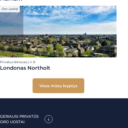
Oro uostai
Privatus lėktuvas į ir iš
Londonas Northolt
Visos mūsų kryptys
GERIAUSI PRIVATŪS
ORO UOSTAI