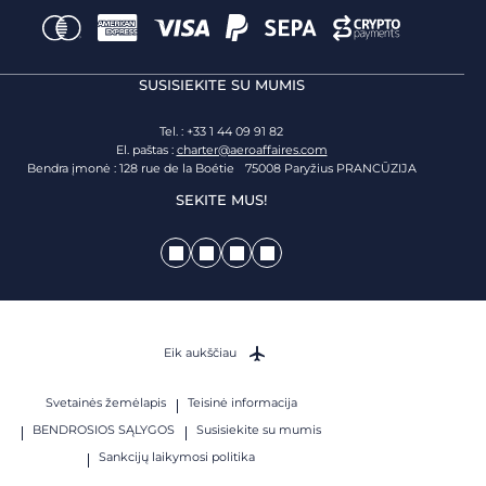
SUSISIEKITE SU MUMIS
Tel. : +33 1 44 09 91 82
El. paštas :
charter@aeroaffaires.com
Bendra įmonė : 128 rue de la Boétie 75008 Paryžius PRANCŪZIJA
SEKITE MUS!
Eik aukščiau
Svetainės žemėlapis
Teisinė informacija
BENDROSIOS SĄLYGOS
Susisiekite su mumis
Sankcijų laikymosi politika