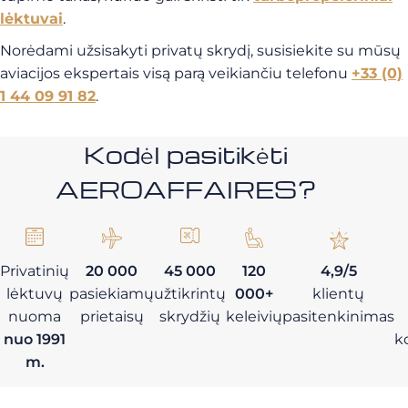
lėktuvai
.
Norėdami užsisakyti privatų skrydį, susisiekite su mūsų
aviacijos ekspertais visą parą veikiančiu telefonu
+33 (0)
1 44 09 91 82
.
Kodėl pasitikėti
AEROAFFAIRES?
Privatinių
20 000
45 000
120
4,9/5
lėktuvų
pasiekiamų
užtikrintų
000+
klientų
nuoma
prietaisų
skrydžių
keleivių
pasitenkinimas
nuo 1991
k
m.