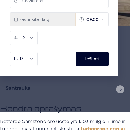
Santrauka
Bendra aprašymas
Retfordo Gamstono oro uoste yra 1203 m ilgio kilimo ir
tūpimo takas, kuriuo gali skristi tik
turbopropeleriniai