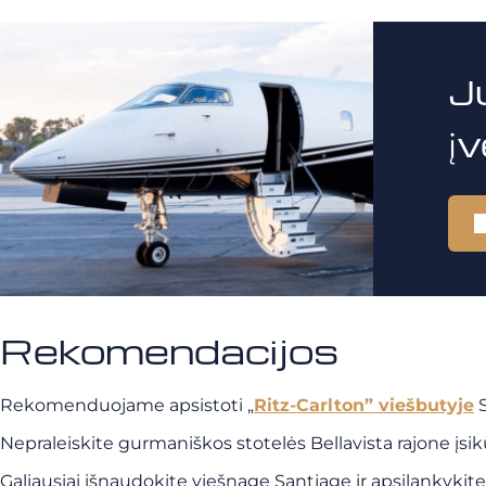
J
į
Rekomendacijos
Rekomenduojame apsistoti „
Ritz-Carlton” viešbutyje
S
Nepraleiskite gurmaniškos stotelės Bellavista rajone įsi
Galiausiai išnaudokite viešnagę Santjage ir apsilankyk