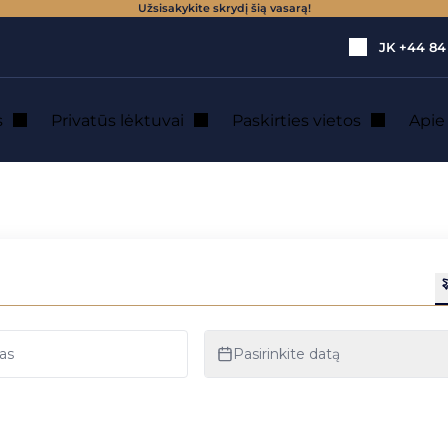
Užsisakykite skrydį šią vasarą!
JK
+44 84
s
Privatūs lėktuvai
Paskirties vietos
Api
ių lėktuvų nuoma