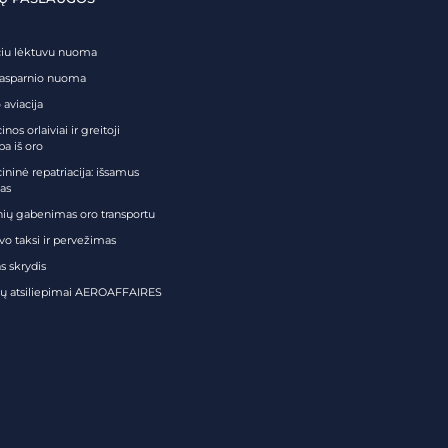
čiu lėktuvu nuoma
tasparnio nuoma
 aviacija
nos orlaiviai ir greitoji
ba iš oro
ininė repatriacija: išsamus
as
nių gabenimas oro transportu
vo taksi ir pervežimas
s skrydis
tų atsiliepimai AEROAFFAIRES