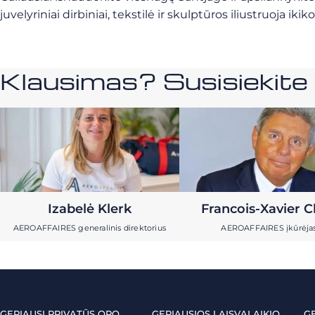
juvelyriniai dirbiniai, tekstilė ir skulptūros iliustruoja
Klausimas? Susisiekit
Izabelė Klerk
Francois-Xavier C
AEROAFFAIRES generalinis direktorius
AEROAFFAIRES įkūrėja
GERIAUSI PRIVATŪS ORO
GERIAUSIOS LAISVALAIKIO
G