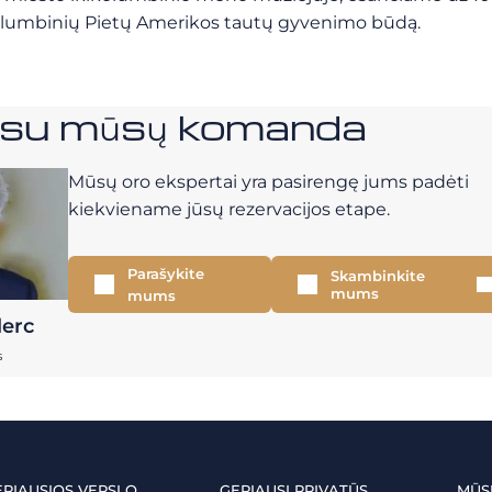
 ikikolumbinių Pietų Amerikos tautų gyvenimo būdą.
e su mūsų komanda
Mūsų oro ekspertai yra pasirengę jums padėti
kiekviename jūsų rezervacijos etape.
Parašykite
Skambinkite
mums
mums
lerc
s
ERIAUSIOS VERSLO
GERIAUSI PRIVATŪS
MŪS