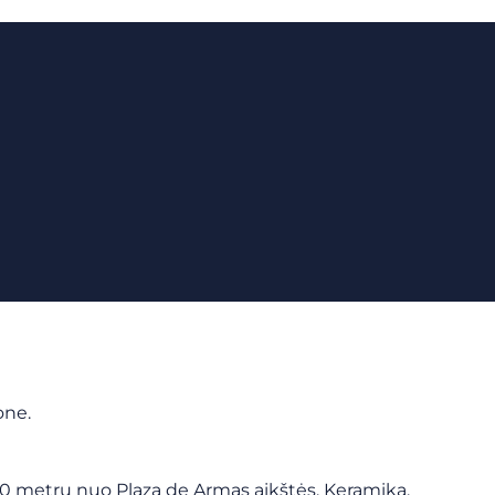
one.
00 metrų nuo Plaza de Armas aikštės. Keramika,