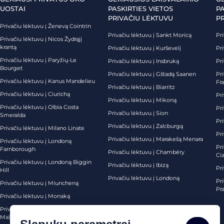
UOSTAI
PASKIRTIES VIETOS
PA
PRIVAČIU LĖKTUVU
P
Privačiu lėktuvu į Ženevą Cointrin
Privačiu lėktuvu į Sankt Moricą
Pri
Privačiu lėktuvu į Nicos Žydrąjį
krantą
Privačiu lėktuvu į Kurševelį
Pri
Privačiu lėktuvu į Paryžių-Le
Privačiu lėktuvu į Insbruką
Pri
Bourget
Privačiu lėktuvu į Gštadą Saanen
Pri
Privačiu lėktuvu į Kanus Mandelieu
Fr
Privačiu lėktuvu į Biarritz
Privačiu lėktuvu į Ciurichą
Pri
Privačiu lėktuvu į Mikoną
Privačiu lėktuvu į Olbia Costa
Pri
Privačiu lėktuvu į Sion
Smeralda
Pri
Privačiu lėktuvu į Zalcburgą
Privačiu lėktuvu į Milano Linate
Pr
Privačiu lėktuvu į Marakešą Menara
Privačiu lėktuvu į Londoną
Pr
Farnborough
Privačiu lėktuvu į Chambéry
Ci
Privačiu lėktuvu į Londoną Biggin
Privačiu lėktuvu į Ibizą
Pr
Hill
Privačiu lėktuvu į Londoną
Pri
Privačiu lėktuvu į Miuncheną
Pra
Privačiu lėktuvu į Monaką
Privačiu lėktuvu į Palma de
Maljorką