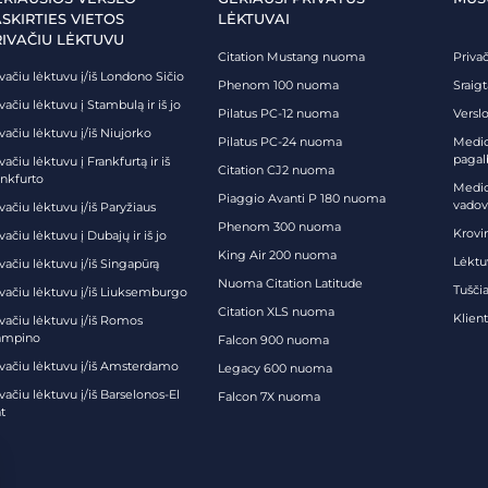
SKIRTIES VIETOS
LĖKTUVAI
RIVAČIU LĖKTUVU
Citation Mustang nuoma
Priva
vačiu lėktuvu į/iš Londono Sičio
Phenom 100 nuoma
Sraig
vačiu lėktuvu į Stambulą ir iš jo
Pilatus PC-12 nuoma
Verslo
vačiu lėktuvu į/iš Niujorko
Pilatus PC-24 nuoma
Medici
pagal
vačiu lėktuvu į Frankfurtą ir iš
Citation CJ2 nuoma
ankfurto
Medic
Piaggio Avanti P 180 nuoma
vadov
vačiu lėktuvu į/iš Paryžiaus
Phenom 300 nuoma
Krovi
vačiu lėktuvu į Dubajų ir iš jo
King Air 200 nuoma
Lėktu
vačiu lėktuvu į/iš Singapūrą
Nuoma Citation Latitude
Tuščia
ivačiu lėktuvu į/iš Liuksemburgo
Citation XLS nuoma
Klien
ivačiu lėktuvu į/iš Romos
ampino
Falcon 900 nuoma
ivačiu lėktuvu į/iš Amsterdamo
Legacy 600 nuoma
vačiu lėktuvu į/iš Barselonos-El
Falcon 7X nuoma
t