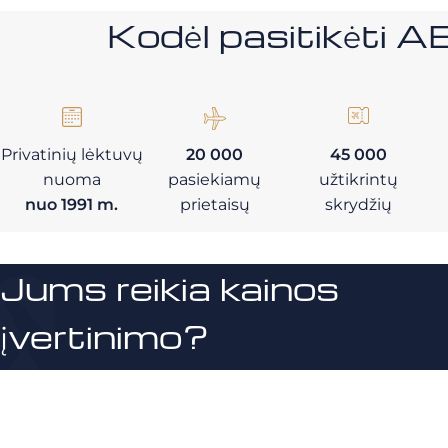
Kodėl pasitikėt
Privatinių lėktuvų
20 000
45 000
nuoma
pasiekiamų
užtikrintų
nuo 1991 m.
prietaisų
skrydžių
Jums reikia kainos
įvertinimo?