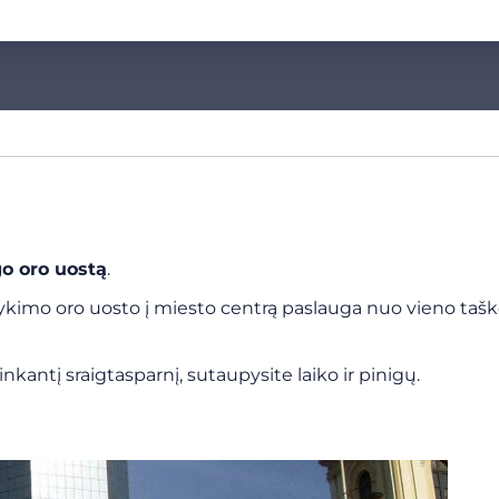
o oro uostą
.
mo oro uosto į miesto centrą paslauga nuo vieno taško ik
nkantį sraigtasparnį, sutaupysite laiko ir pinigų.