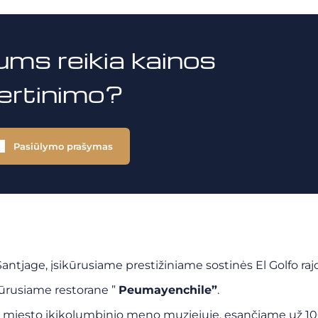
ums reikia kainos
vertinimo?
Pasiūlymo prašymas
antjage, įsikūrusiame prestižiniame sostinės El Golfo raj
kūrusiame restorane ”
Peumayenchile”
.
ite miesto ikikolumbinio meno muziejuje, esančiame už 1