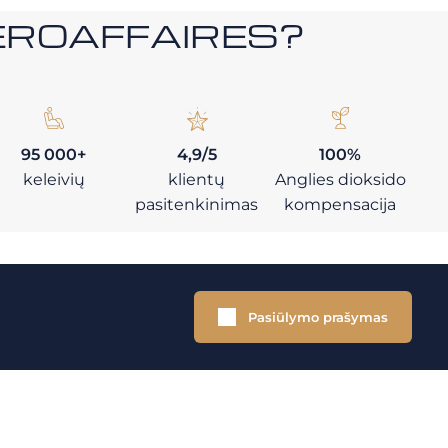
i AEROAFFAIRES?
95 000+
4,9/5
100%
keleivių
klientų
Anglies dioksido
pasitenkinimas
kompensacija
Pasiūlymo prašymas