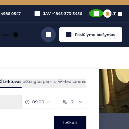
 4986 0547
JAV
+1845-373-3456
LT
e mus
Pasiūlymo prašymas
Ieškoti