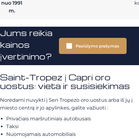
nuo 1991
k
m.
Jums reikia
kainos
Pasiūlymo prašymas
įvertinimo?
Saint-Tropez į Capri oro
uostus: vieta ir susisiekimas
Norėdami nuvykti į Sen Tropezo oro uostus arba iš jų į
miesto centrą ir jo apylinkes, galite važiuoti :
Privačiais maršrutiniais autobusais
Taksi
Nuomojamais automobiliais