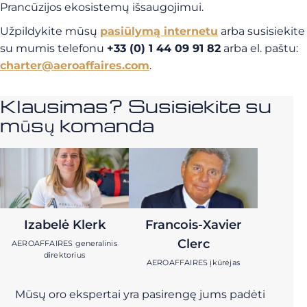
Prancūzijos ekosistemų išsaugojimui.
Užpildykite mūsų
pasiūlymą internetu
arba susisiekite
su mumis telefonu
+33 (0) 1 44 09 91 82
arba el. paštu:
charter@aeroaffaires.com
.
Klausimas? Susisiekite su
mūsų komanda
Izabelė Klerk
Francois-Xavier
Clerc
AEROAFFAIRES generalinis
direktorius
AEROAFFAIRES įkūrėjas
Mūsų oro ekspertai yra pasirengę jums padėti