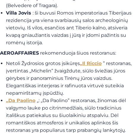
(Belvedere of Tragara).
Villa Jovis
: ši buvusi Romos imperatoriaus Tiberijaus
rezidencija yra viena svarbiausių salos archeologinių
vietovių. Iš vilos, esančios ant Tiberio kalno, atsiveria
kvapą gniaužiantis vaizdas į jūrą ir įdomi pažintis su
romėnų istorija.
AEROAFFAIRES
rekomenduoja šiuos restoranus:
Netoli Žydrosios grotos įsikūręs
„Il Riccio
” restoranas,
įvertintas „Michelin” žvaigždute, siūlo šviežias jūros
gėrybes ir panoraminius Tirėnų jūros vaizdus.
Elegantiškas interjeras ir rafinuota virtuvė suteikia
nepamirštamų įspūdžių.
„Da Paolino
„: „Da Paolino” restoranas, žinomas dėl
valgymo lauke po citrinmedžiais, siūlo tradicinius
itališkus patiekalus su šiuolaikiniu atspalviu. Dėl
romantiškos atmosferos ir unikalios aplinkos šis
restoranas yra populiarus tarp prabangių lankytojų.