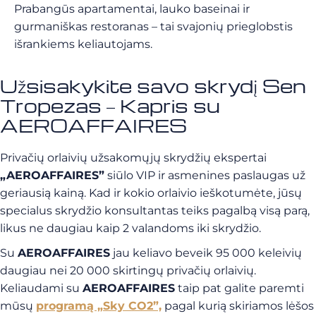
Prabangūs apartamentai, lauko baseinai ir
gurmaniškas restoranas – tai svajonių prieglobstis
išrankiems keliautojams.
Užsisakykite savo skrydį Sen
Tropezas – Kapris su
AEROAFFAIRES
Privačių orlaivių užsakomųjų skrydžių ekspertai
„AEROAFFAIRES”
siūlo VIP ir asmenines paslaugas už
geriausią kainą. Kad ir kokio orlaivio ieškotumėte, jūsų
specialus skrydžio konsultantas teiks pagalbą visą parą,
likus ne daugiau kaip 2 valandoms iki skrydžio.
Su
AEROAFFAIRES
jau keliavo beveik 95 000 keleivių
daugiau nei 20 000 skirtingų privačių orlaivių.
Keliaudami su
AEROAFFAIRES
taip pat galite paremti
mūsų
programą „Sky CO2”,
pagal kurią skiriamos lėšos