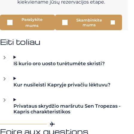
kiekviename jūsų rezervacijos etape.
Parašykite
Skambinkite
mums
mums
Eiti toliau
Iš kurio oro uosto turėtumėte skristi?
Kur nusileisti Kapryje privačiu lėktuvu?
Privataus skrydžio maršrutu Sen Tropezas -
Kapris charakteristikos
Foire aux questions