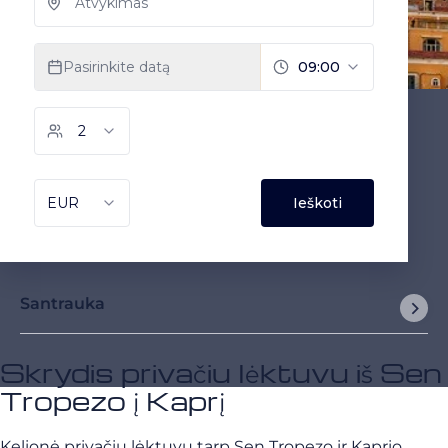
Santrauka
Skrydis privačiu lėktuvu iš Sen
Tropezo į Kaprį
Kelionė privačiu lėktuvu tarp Sen Tropezo ir Kaprio