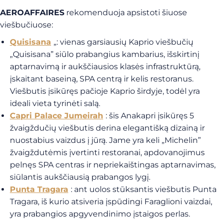
AEROAFFAIRES
rekomenduoja apsistoti šiuose
viešbučiuose:
Quisisana
„: vienas garsiausių Kaprio viešbučių
„Quisisana” siūlo prabangius kambarius, išskirtinį
aptarnavimą ir aukščiausios klasės infrastruktūrą,
įskaitant baseiną, SPA centrą ir kelis restoranus.
Viešbutis įsikūręs pačioje Kaprio širdyje, todėl yra
ideali vieta tyrinėti salą.
Capri Palace Jumeirah
: šis Anakapri įsikūręs 5
žvaigždučių viešbutis derina elegantišką dizainą ir
nuostabius vaizdus į jūrą. Jame yra keli „Michelin”
žvaigždutėmis įvertinti restoranai, apdovanojimus
pelnęs SPA centras ir nepriekaištingas aptarnavimas,
siūlantis aukščiausią prabangos lygį.
Punta Tragara
: ant uolos stūksantis viešbutis Punta
Tragara, iš kurio atsiveria įspūdingi Faraglioni vaizdai,
yra prabangios apgyvendinimo įstaigos perlas.