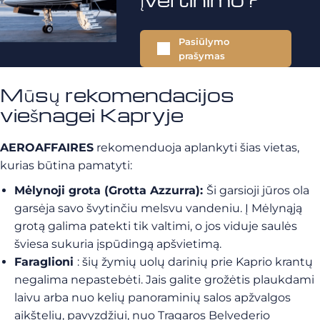
Pasiūlymo
prašymas
Mūsų rekomendacijos
viešnagei Kapryje
AEROAFFAIRES
rekomenduoja aplankyti šias vietas,
kurias būtina pamatyti:
Mėlynoji grota (Grotta Azzurra):
Ši garsioji jūros ola
garsėja savo švytinčiu melsvu vandeniu. Į Mėlynąją
grotą galima patekti tik valtimi, o jos viduje saulės
šviesa sukuria įspūdingą apšvietimą.
Faraglioni
: šių žymių uolų darinių prie Kaprio krantų
negalima nepastebėti. Jais galite grožėtis plaukdami
laivu arba nuo kelių panoraminių salos apžvalgos
aikštelių, pavyzdžiui, nuo Tragaros Belvederio