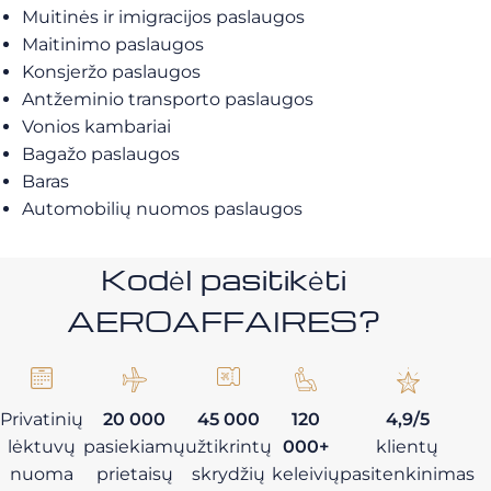
Muitinės ir imigracijos paslaugos
Maitinimo paslaugos
Konsjeržo paslaugos
Antžeminio transporto paslaugos
Vonios kambariai
Bagažo paslaugos
Baras
Automobilių nuomos paslaugos
Kodėl pasitikėti
AEROAFFAIRES?
Privatinių
20 000
45 000
120
4,9/5
lėktuvų
pasiekiamų
užtikrintų
000+
klientų
nuoma
prietaisų
skrydžių
keleivių
pasitenkinimas