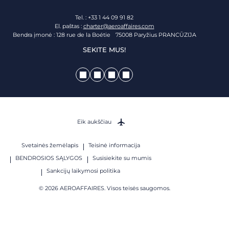
Tel. : +33 1 44 09 91 82
El. paštas :
charter@aeroaffaires.com
Bendra įmonė : 128 rue de la Boétie 75008 Paryžius PRANCŪZIJA
SEKITE MUS!
Eik aukščiau
Svetainės žemėlapis
Teisinė informacija
BENDROSIOS SĄLYGOS
Susisiekite su mumis
Sankcijų laikymosi politika
© 2026 AEROAFFAIRES. Visos teisės saugomos.