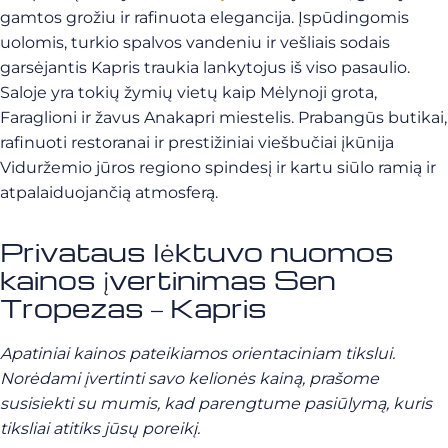
gamtos grožiu ir rafinuota elegancija. Įspūdingomis
uolomis, turkio spalvos vandeniu ir vešliais sodais
garsėjantis Kapris traukia lankytojus iš viso pasaulio.
Saloje yra tokių žymių vietų kaip Mėlynoji grota,
Faraglioni ir žavus Anakapri miestelis. Prabangūs butikai,
rafinuoti restoranai ir prestižiniai viešbučiai įkūnija
Viduržemio jūros regiono spindesį ir kartu siūlo ramią ir
atpalaiduojančią atmosferą.
Privataus lėktuvo nuomos
kainos įvertinimas Sen
Tropezas – Kapris
Apatiniai kainos pateikiamos orientaciniam tikslui.
Norėdami įvertinti savo kelionės kainą, prašome
susisiekti su mumis, kad parengtume pasiūlymą, kuris
tiksliai atitiks jūsų poreikį.