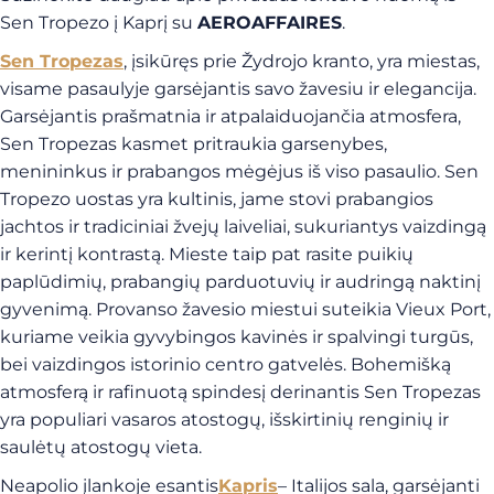
Sen Tropezo į Kaprį su
AEROAFFAIRES
.
Sen Tropezas
, įsikūręs prie Žydrojo kranto, yra miestas,
visame pasaulyje garsėjantis savo žavesiu ir elegancija.
Garsėjantis prašmatnia ir atpalaiduojančia atmosfera,
Sen Tropezas kasmet pritraukia garsenybes,
menininkus ir prabangos mėgėjus iš viso pasaulio. Sen
Tropezo uostas yra kultinis, jame stovi prabangios
jachtos ir tradiciniai žvejų laiveliai, sukuriantys vaizdingą
ir kerintį kontrastą. Mieste taip pat rasite puikių
paplūdimių, prabangių parduotuvių ir audringą naktinį
gyvenimą. Provanso žavesio miestui suteikia Vieux Port,
kuriame veikia gyvybingos kavinės ir spalvingi turgūs,
bei vaizdingos istorinio centro gatvelės. Bohemišką
atmosferą ir rafinuotą spindesį derinantis Sen Tropezas
yra populiari vasaros atostogų, išskirtinių renginių ir
saulėtų atostogų vieta.
Neapolio įlankoje esantis
Kapris
– Italijos sala, garsėjanti