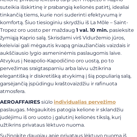
suteikia išskirtinę ir prabangią kelionės patirtį, idealiai
tinkančią tiems, kurie nori suderinti efektyvumą ir
komfortą. Šiuo tiesioginiu skrydžiu iš La Môle – Saint-
Tropez oro uosto per maždaug
1 val. 10 min.
pasieksite
žymiąją Kaprio salą. Skrisdami virš Viduržemio jūros,
keleiviai gali mėgautis kvapą gniaužiančiais vaizdais ir
aukščiausio lygio asmeninėmis paslaugomis laive.
Atvykus į Neapolio-Kapodičino oro uostą, po to
pervežimas sraigtasparniu arba laivu užtikrina
elegantišką ir diskretišką atvykimą į šią populiarią salą,
garsėjančią įspūdingu kraštovaizdžiu ir rafinuota
atmosfera.
AEROAFFAIRES
siūlo
individualias pervežimo
paslaugas. Mėgaukitės patogia kelione ir sklandžiu
judėjimu iš oro uosto į galutinį kelionės tikslą, kurį
užtikrins privataus lėktuvo nuoma.
Sužinokite daugiau apie privataus lėktuvo nuomą iš