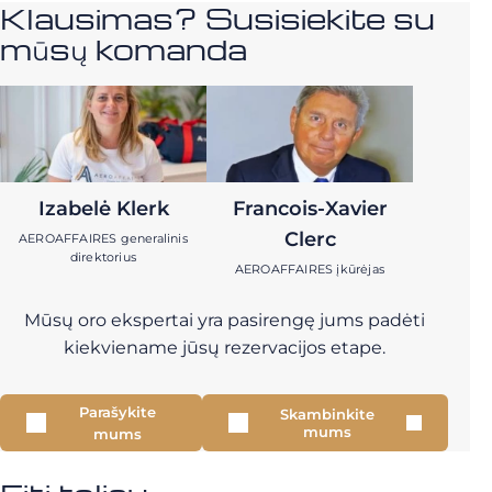
Klausimas? Susisiekite su
mūsų komanda
Izabelė Klerk
Francois-Xavier
Clerc
AEROAFFAIRES generalinis
direktorius
AEROAFFAIRES įkūrėjas
Mūsų oro ekspertai yra pasirengę jums padėti
kiekviename jūsų rezervacijos etape.
Parašykite
Skambinkite
mums
mums