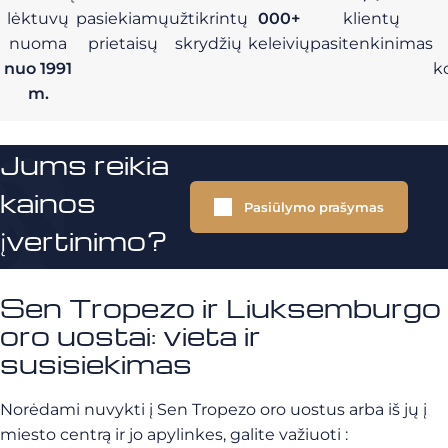
lėktuvų
pasiekiamų
užtikrintų
000+
klientų
nuoma
prietaisų
skrydžių
keleivių
pasitenkinimas
nuo 1991
k
m.
Jums reikia
kainos
Pasiūlymo prašymas
įvertinimo?
Sen Tropezo ir Liuksemburgo
oro uostai: vieta ir
susisiekimas
Norėdami nuvykti į Sen Tropezo oro uostus arba iš jų į
miesto centrą ir jo apylinkes, galite važiuoti :