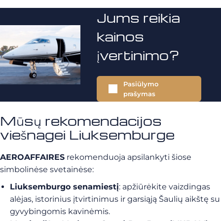
Jums reikia
kainos
įvertinimo?
Pasiūlymo
prašymas
Mūsų rekomendacijos
viešnagei Liuksemburge
AEROAFFAIRES
rekomenduoja apsilankyti šiose
simbolinėse svetainėse:
Liuksemburgo senamiestį
: apžiūrėkite vaizdingas
alėjas, istorinius įtvirtinimus ir garsiąją Šaulių aikštę su
gyvybingomis kavinėmis.