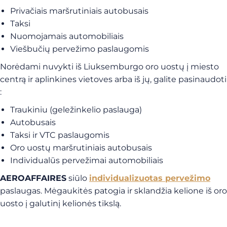
Privačiais maršrutiniais autobusais
Taksi
Nuomojamais automobiliais
Viešbučių pervežimo paslaugomis
Norėdami nuvykti iš Liuksemburgo oro uostų į miesto
centrą ir aplinkines vietoves arba iš jų, galite pasinaudoti
:
Traukiniu (geležinkelio paslauga)
Autobusais
Taksi ir VTC paslaugomis
Oro uostų maršrutiniais autobusais
Individualūs pervežimai automobiliais
AEROAFFAIRES
siūlo
individualizuotas pervežimo
paslaugas. Mėgaukitės patogia ir sklandžia kelione iš oro
uosto į galutinį kelionės tikslą.