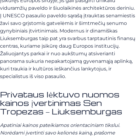
Įsikūręs Europos širdyje, jis gali pasigirti unikaliu
viduramžių paveldo ir šiuolaikinės architektūros deriniu.
Į UNESCO pasaulio paveldo sąrašą įtrauktas senamiestis
žavi savo grįstomis gatvelėmis ir šimtmečių senumo
gynybiniais įtvirtinimais. Modernus ir dinamiškas
Liuksemburgas taip pat yra svarbus tarptautinis finansų
centras, kuriame įsikūrę daug Europos institucijų.
Žaliuojantys parkai ir nuo aukštumų atsiverianti
panorama sukuria nepakartojamą gyvenamąją aplinką,
kuri traukia ir kultūros ieškančius lankytojus, ir
specialistus iš viso pasaulio.
Privataus lėktuvo nuomos
kainos įvertinimas Sen
Tropezas – Liuksemburgas
Apatiniai kainos pateikiamos orientaciniam tikslui.
Norėdami įvertinti savo kelionės kainą, prašome