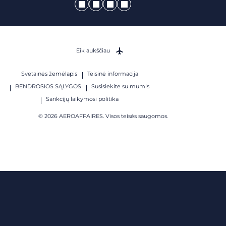
Eik aukščiau
Svetainės žemėlapis
Teisinė informacija
BENDROSIOS SĄLYGOS
Susisiekite su mumis
Sankcijų laikymosi politika
© 2026 AEROAFFAIRES. Visos teisės saugomos.