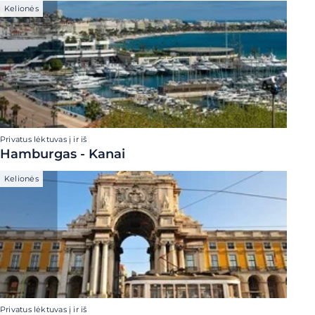
Kelionės
Privatus lėktuvas į ir iš
Hamburgas - Kanai
Kelionės
Privatus lėktuvas į ir iš