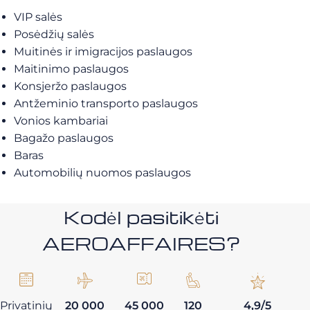
VIP salės
Posėdžių salės
Muitinės ir imigracijos paslaugos
Maitinimo paslaugos
Konsjeržo paslaugos
Antžeminio transporto paslaugos
Vonios kambariai
Bagažo paslaugos
Baras
Automobilių nuomos paslaugos
Kodėl pasitikėti
AEROAFFAIRES?
Privatinių
20 000
45 000
120
4,9/5