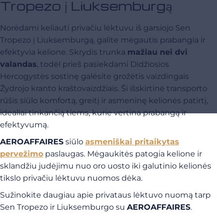
Tropezo į Liuksemburgą
Norėdami keliauti privačiu lėktuvu iš garsiojo Sen
Tropezo į Liuksemburgą, galite mėgautis prabangia ir
efektyvia kelione. Skrydis trunka
mažiau nei dvi
valandas
, todėl prieš pasiekdami Didžiosios
Hercogystės sostinę galėsite grožėtis vaizdingais
Žydrojo kranto kraštovaizdžiais. Ši išskirtinė transporto
rūšis siūlo komfortą, greitį ir asmeninę kelionės patirtį,
idealiai tinkančią tiems, kurie vertina prabangą ir
efektyvumą.
AEROAFFAIRES
siūlo
asmeniškai pritaikytas
pervežimo
paslaugas. Mėgaukitės patogia kelione ir
sklandžiu judėjimu nuo oro uosto iki galutinio kelionės
tikslo privačiu lėktuvu nuomos dėka.
Sužinokite daugiau apie privataus lėktuvo nuomą tarp
Sen Tropezo ir Liuksemburgo su
AEROAFFAIRES
.