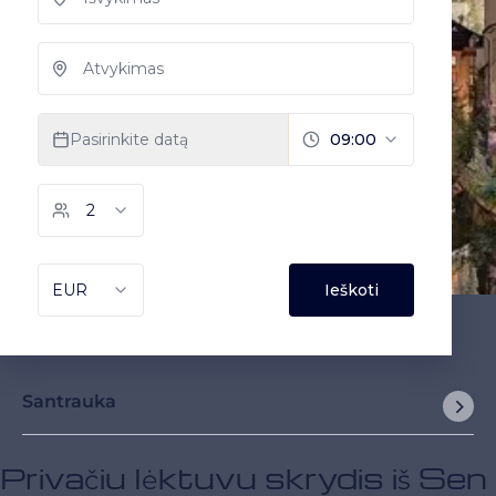
Santrauka
Privačiu lėktuvu skrydis iš Sen