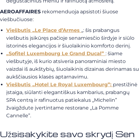
degustacinius meniu ir rafinuotą atmosferą.
AEROAFFAIRES
rekomenduoja apsistoti šiuose
viešbučiuose:
Viešbutis „Le Place d’Armes
„: šis prabangus
viešbutis įsikūręs pačioje senamiesčio širdyje ir siūlo
istorinės elegancijos ir šiuolaikinio komforto derinį.
„Sofitel Luxembourg Le Grand Ducal”
: šiame
viešbutyje, iš kurio atsiveria panoraminiai miesto
vaizdai iš aukštybių, šiuolaikinis dizainas derinamas su
aukščiausios klasės aptarnavimu.
Viešbutis „Hotel Le Royal Luxembourg”
:
prestižinė
įstaiga, siūlanti elegantiškus kambarius, prabangų
SPA centrą ir rafinuotus patiekalus „Michelin”
žvaigždute įvertintame restorane „La Pomme
Cannelle”.
Užsisakykite savo skrydį Sen