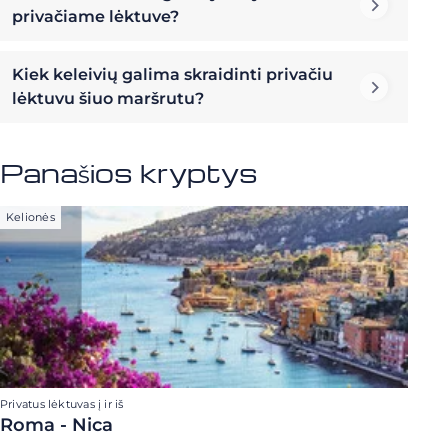
privačiame lėktuve?
Kiek keleivių galima skraidinti privačiu
lėktuvu šiuo maršrutu?
Panašios kryptys
Kelionės
Privatus lėktuvas į ir iš
Roma - Nica