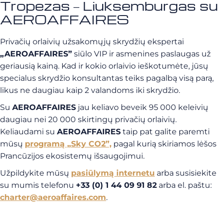
Tropezas – Liuksemburgas su
AEROAFFAIRES
Privačių orlaivių užsakomųjų skrydžių ekspertai
„AEROAFFAIRES”
siūlo VIP ir asmenines paslaugas už
geriausią kainą. Kad ir kokio orlaivio ieškotumėte, jūsų
specialus skrydžio konsultantas teiks pagalbą visą parą,
likus ne daugiau kaip 2 valandoms iki skrydžio.
Su
AEROAFFAIRES
jau keliavo beveik 95 000 keleivių
daugiau nei 20 000 skirtingų privačių orlaivių.
Keliaudami su
AEROAFFAIRES
taip pat galite paremti
mūsų
programą „Sky CO2”,
pagal kurią skiriamos lėšos
Prancūzijos ekosistemų išsaugojimui.
Užpildykite mūsų
pasiūlymą internetu
arba susisiekite
su mumis telefonu
+33 (0) 1 44 09 91 82
arba el. paštu:
charter@aeroaffaires.com
.