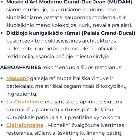
Musée d’Art Moderne Grand-Duc Jean (MUDAM)
:
šiame muziejuje, įsikūrusiame įspūdingame
šiuolaikiniame pastate, saugomos modernaus ir
šiuolaikinio meno kolekcijos, kurių nevalia praleisti.
Didžiojo kunigaikščio rūmai (Palais Grand-Ducal)
:
pasigrožėkite neoklasicistinės architektūros
Liuksemburgo didžiojo kunigaikščio oficialia
rezidencija, esančia pačioje miesto širdyje.
AEROAFFAIRES
rekomenduoja šiuos restoranus:
Mosconi
: garsėja rafinuota itališka virtuve ir
patiekalais, meistriškai pagamintais iš kokybiškų
ingredientų.
La Cristallerie
: elegantiškoje aplinkoje siūlomi
gurmaniški prancūzų virtuvės patiekalai su
kūrybiškais patiekalais ir prestižine vyno korta.
Clairefontaine
: „Michelin” žvaigždute įvertintas
restoranas, siūlantis išskirtinę kulinarinę patirtį,