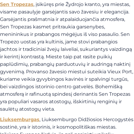
Sen Tropezas
, įsikūręs prie Žydrojo kranto, yra miestas,
visame pasaulyje garsėjantis savo žavesiu ir elegancija.
Garsėjantis prašmatnia ir atpalaiduojančia atmosfera,
Sen Tropezas kasmet pritraukia garsenybes,
menininkus ir prabangos mėgėjus iš viso pasaulio. Sen
Tropezo uostas yra kultinis, jame stovi prabangios
jachtos ir tradiciniai žvejų laiveliai, sukuriantys vaizdingą
ir kerintį kontrastą. Mieste taip pat rasite puikių
paplūdimių, prabangių parduotuvių ir audringą naktinį
gyvenimą. Provanso žavesio miestui suteikia Vieux Port,
kuriame veikia gyvybingos kavinės ir spalvingi turgūs,
bei vaizdingos istorinio centro gatvelės. Bohemišką
atmosferą ir rafinuotą spindesį derinantis Sen Tropezas
yra populiari vasaros atostogų, išskirtinių renginių ir
saulėtų atostogų vieta.
Liuksemburgas
, Liuksemburgo Didžiosios Hercogystės
sostinė, yra ir istorinis, ir kosmopolitiškas miestas.