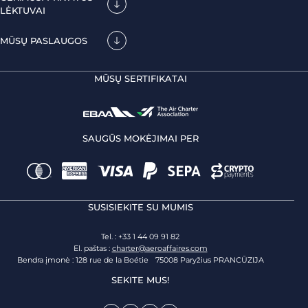
LĖKTUVAI
MŪSŲ PASLAUGOS
MŪSŲ SERTIFIKATAI
SAUGŪS MOKĖJIMAI PER
SUSISIEKITE SU MUMIS
Tel. : +33 1 44 09 91 82
El. paštas :
charter@aeroaffaires.com
Bendra įmonė : 128 rue de la Boétie 75008 Paryžius PRANCŪZIJA
SEKITE MUS!