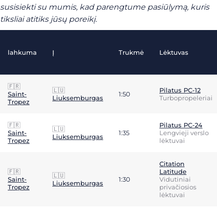
susisiekti su mumis, kad parengtume pasiūlymą, kuris
tiksliai atitiks jūsų poreikį.
lahkuma
Į
Trukmė
Lėktuvas
🇫🇷
🇱🇺
Pilatus PC-12
Saint-
1:50
Liuksemburgas
Turbopropeleriai
Tropez
🇫🇷
Pilatus PC-24
🇱🇺
Saint-
1:35
Lengvieji verslo
Liuksemburgas
Tropez
lėktuvai
Citation
🇫🇷
Latitude
🇱🇺
Saint-
1:30
Vidutiniai
Liuksemburgas
Tropez
privačiosios
lėktuvai