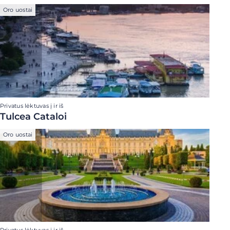
Oro uostai
Privatus lėktuvas į ir iš
Tulcea Cataloi
Oro uostai