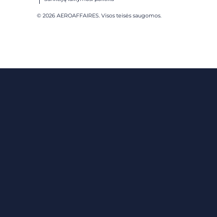
© 2026 AEROAFFAIRES. Visos teisės saugomos.