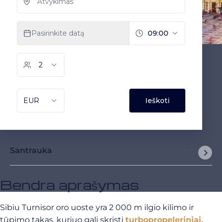
Santrauka
Bendra aprašymas
Sibiu Turnisor oro uoste yra 2 000 m ilgio kilimo ir
tūpimo takas, kuriuo gali skristi
turbopropeleriniai,