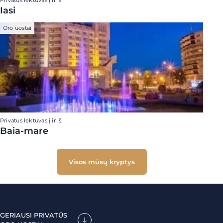
Privatus lėktuvas į ir iš
Iasi
Oro uostai
Privatus lėktuvas į ir iš
Baia-mare
Visos mūsų kryptys
GERIAUSI PRIVATŪS