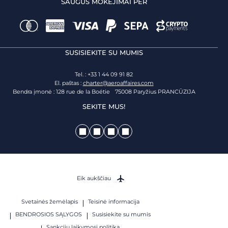
SAUGŪS MOKĖJIMAI PER
SUSISIEKITE SU MUMIS
Tel. : +33 1 44 09 91 82
El. paštas :
charter@aeroaffaires.com
Bendra įmonė : 128 rue de la Boétie 75008 Paryžius PRANCŪZIJA
SEKITE MUS!
Eik aukščiau
Svetainės žemėlapis
Teisinė informacija
BENDROSIOS SĄLYGOS
Susisiekite su mumis
Sankcijų laikymosi politika