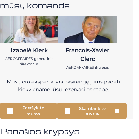
mūsų komanda
Izabelė Klerk
Francois-Xavier
Clerc
AEROAFFAIRES generalinis
direktorius
AEROAFFAIRES įkūrėjas
Mūsų oro ekspertai yra pasirengę jums padėti
kiekviename jūsų rezervacijos etape.
Parašykite
Skambinkite
mums
mums
Panašios kryptys