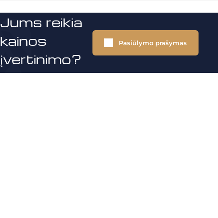
Jums reikia
kainos
Pasiūlymo prašymas
įvertinimo?