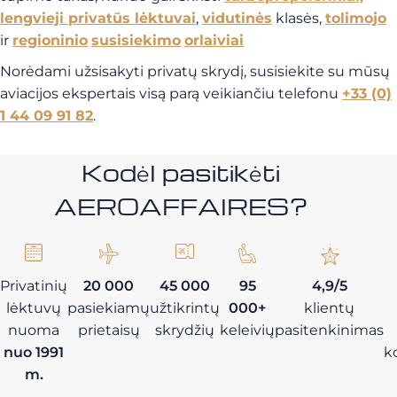
lengvieji privatūs lėktuvai
,
vidutinės
klasės,
tolimojo
ir
regioninio
susisiekimo
orlaiviai
Norėdami užsisakyti privatų skrydį, susisiekite su mūsų
aviacijos ekspertais visą parą veikiančiu telefonu
+33 (0)
1 44 09 91 82
.
Kodėl pasitikėti
AEROAFFAIRES?
Privatinių
20 000
45 000
95
4,9/5
lėktuvų
pasiekiamų
užtikrintų
000+
klientų
nuoma
prietaisų
skrydžių
keleivių
pasitenkinimas
nuo 1991
k
m.