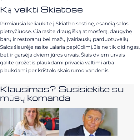
Ką veikti Skiatose
Pirmiausia keliaukite į Skiatho sostinę, esančią salos
pietryčiuose. Čia rasite draugišką atmosferą, daugybę
barų ir restoranų bei mažų įvairiausių parduotuvėlių.
Salos šiaurėje rasite Lalaria paplūdimį. Jis ne tik didingas,
bet ir garsėja dviem jūros urvais. Šiais dviem urvais
galite grožėtis plaukdami privačia valtimi arba
plaukdami per krištolo skaidrumo vandenis.
Klausimas? Susisiekite su
mūsų komanda