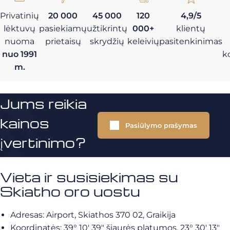
Privatinių
20 000
45 000
120
4,9/5
lėktuvų
pasiekiamų
užtikrintų
000+
klientų
nuoma
prietaisų
skrydžių
keleivių
pasitenkinimas
nuo 1991
k
m.
Jums reikia
kainos
Pasiūlymo prašymas
įvertinimo?
Vieta ir susisiekimas su
Skiatho oro uostu
Adresas: Airport, Skiathos 370 02, Graikija
Koordinatės: 39° 10′ 39″ šiaurės platumos, 23° 30′ 13″