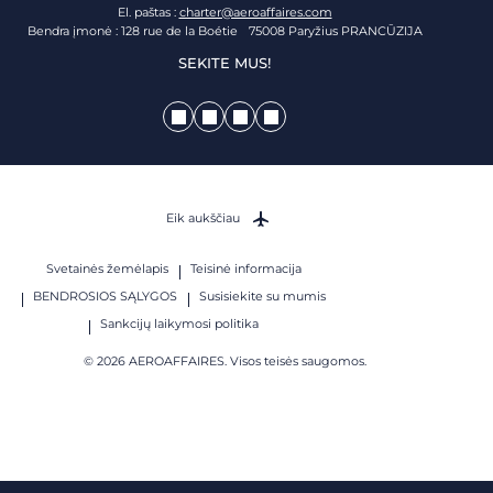
El. paštas :
charter@aeroaffaires.com
Bendra įmonė : 128 rue de la Boétie 75008 Paryžius PRANCŪZIJA
SEKITE MUS!
Eik aukščiau
Svetainės žemėlapis
Teisinė informacija
BENDROSIOS SĄLYGOS
Susisiekite su mumis
Sankcijų laikymosi politika
© 2026 AEROAFFAIRES. Visos teisės saugomos.