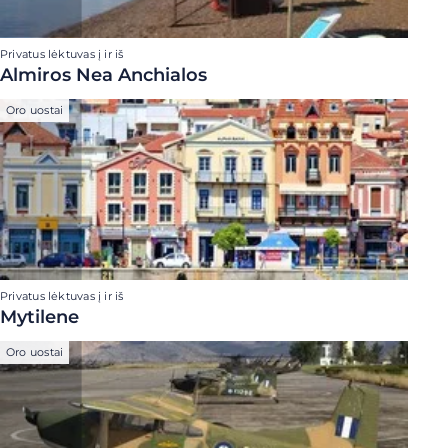
Privatus lėktuvas į ir iš
Almiros Nea Anchialos
Oro uostai
Privatus lėktuvas į ir iš
Mytilene
Oro uostai