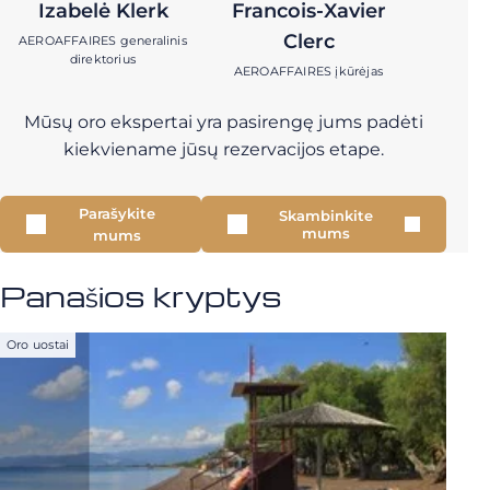
Izabelė Klerk
Francois-Xavier
Clerc
AEROAFFAIRES generalinis
direktorius
AEROAFFAIRES įkūrėjas
Mūsų oro ekspertai yra pasirengę jums padėti
kiekviename jūsų rezervacijos etape.
Parašykite
Skambinkite
mums
mums
Panašios kryptys
Oro uostai