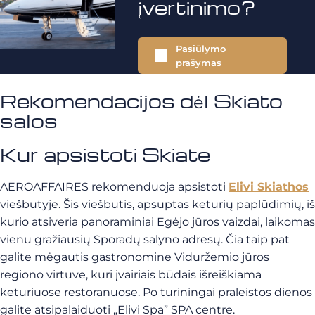
įvertinimo?
Pasiūlymo
prašymas
Rekomendacijos dėl Skiato
salos
Kur apsistoti Skiate
AEROAFFAIRES rekomenduoja apsistoti
Elivi Skiathos
viešbutyje. Šis viešbutis, apsuptas keturių paplūdimių, iš
kurio atsiveria panoraminiai Egėjo jūros vaizdai, laikomas
vienu gražiausių Sporadų salyno adresų. Čia taip pat
galite mėgautis gastronomine Viduržemio jūros
regiono virtuve, kuri įvairiais būdais išreiškiama
keturiuose restoranuose. Po turiningai praleistos dienos
galite atsipalaiduoti „Elivi Spa” SPA centre.