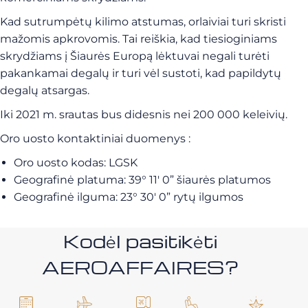
Kad sutrumpėtų kilimo atstumas, orlaiviai turi skristi
mažomis apkrovomis. Tai reiškia, kad tiesioginiams
skrydžiams į Šiaurės Europą lėktuvai negali turėti
pakankamai degalų ir turi vėl sustoti, kad papildytų
degalų atsargas.
Iki 2021 m. srautas bus didesnis nei 200 000 keleivių.
Oro uosto kontaktiniai duomenys :
Oro uosto kodas: LGSK
Geografinė platuma: 39° 11′ 0” šiaurės platumos
Geografinė ilguma: 23° 30′ 0” rytų ilgumos
Kodėl pasitikėti
AEROAFFAIRES?