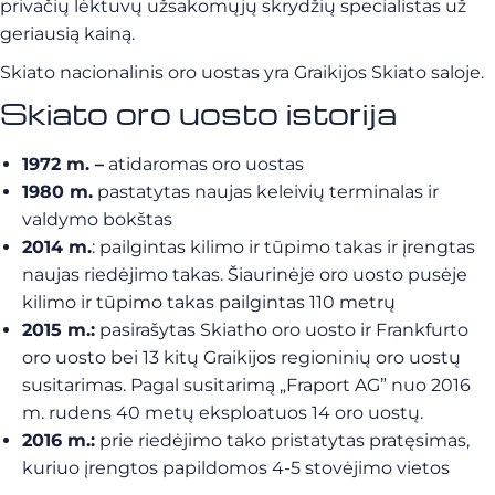
privačių lėktuvų užsakomųjų skrydžių specialistas už
geriausią kainą.
Skiato nacionalinis oro uostas yra Graikijos Skiato saloje.
Skiato oro uosto istorija
1972 m. –
atidaromas oro uostas
1980 m.
pastatytas naujas keleivių terminalas ir
valdymo bokštas
2014 m.
: pailgintas kilimo ir tūpimo takas ir įrengtas
naujas riedėjimo takas. Šiaurinėje oro uosto pusėje
kilimo ir tūpimo takas pailgintas 110 metrų
2015 m.:
pasirašytas Skiatho oro uosto ir Frankfurto
oro uosto bei 13 kitų Graikijos regioninių oro uostų
susitarimas. Pagal susitarimą „Fraport AG” nuo 2016
m. rudens 40 metų eksploatuos 14 oro uostų.
2016 m.:
prie riedėjimo tako pristatytas pratęsimas,
kuriuo įrengtos papildomos 4-5 stovėjimo vietos