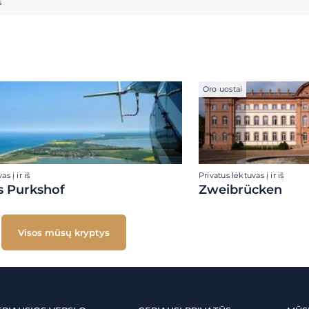
s
Oro uostai
s į ir iš
Privatus lėktuvas į ir iš
s Purkshof
Zweibrücken
Visos mūsų kryptys