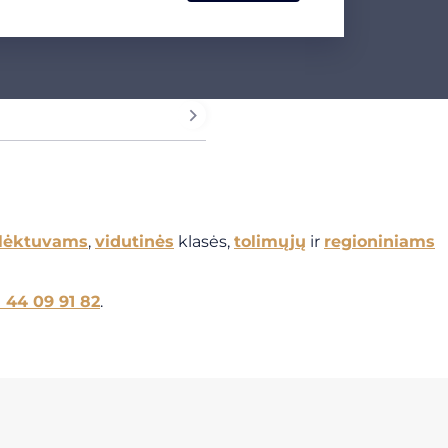
 lėktuvams
,
vidutinės
klasės,
tolimųjų
ir
regioniniams
1 44 09 91 82
.