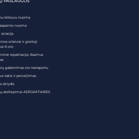
Ų PASLAUGOS
čiu lėktuvu nuoma
tasparnio nuoma
 aviacija
nos orlaiviai ir greitoji
ba iš oro
ininė repatriacija: išsamus
as
nių gabenimas oro transportu
vo taksi ir pervežimas
s skrydis
tų atsiliepimai AEROAFFAIRES