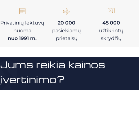
Privatinių lėktuvų
20 000
45 000
nuoma
pasiekiamų
užtikrintų
nuo 1991 m.
prietaisų
skrydžių
Jums reikia kainos
įvertinimo?