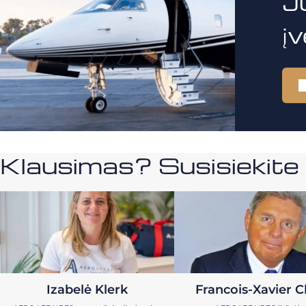
J
į
Klausimas? Susisiekit
Izabelė Klerk
Francois-Xavier C