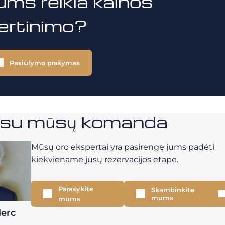
ums reikia kainos
vertinimo?
Pasiūlymo prašymas
e su mūsų komanda
Mūsų oro ekspertai yra pasirengę jums padėti
kiekviename jūsų rezervacijos etape.
Parašykite
Skambinkite
mums
mums
lerc