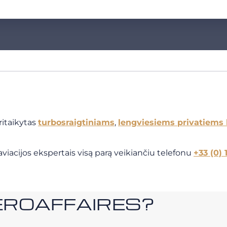
ritaikytas
turbosraigtiniams
,
lengviesiems privatiems
viacijos ekspertais visą parą veikiančiu telefonu
+33 (0) 
i AEROAFFAIRES?