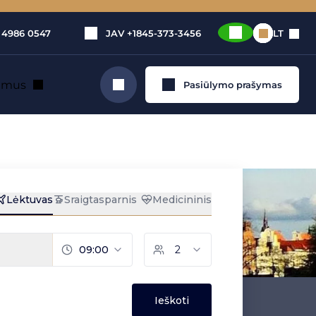
 4986 0547
JAV
+1845-373-3456
LT
e mus
Pasiūlymo prašymas
Ieškoti