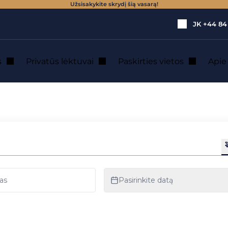
Užsisakykite skrydį šią vasarą!
JK
+44 84
s
Privatūs lėktuvai
Paskirties vietos
Api
aus lėktuvo nuoma