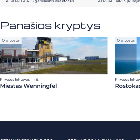
AEROAFFAIRES generalinis direktorius
AEROAFFAIRES įkūrėja
Panašios kryptys
Oro uostai
Oro uostai
Privatus lėktuvas į ir iš
Privatus lėktuva
Miestas Wenningfel
Rostoka