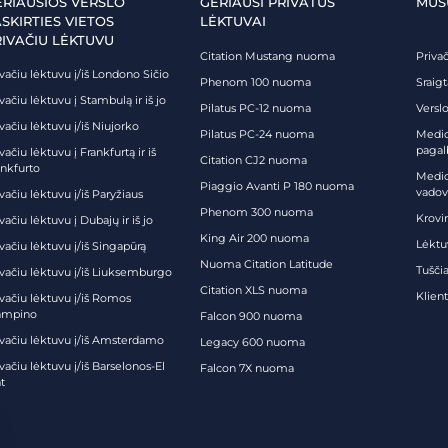
ERIAUSIOS VERSLO
GERIAUSI PRIVATŪS
MŪS
SKIRTIES VIETOS
LĖKTUVAI
RIVAČIU LĖKTUVU
Citation Mustang nuoma
Priva
vačiu lėktuvu į/iš Londono Sičio
Phenom 100 nuoma
Sraig
vačiu lėktuvu į Stambulą ir iš jo
Pilatus PC-12 nuoma
Verslo
vačiu lėktuvu į/iš Niujorko
Pilatus PC-24 nuoma
Medici
pagal
vačiu lėktuvu į Frankfurtą ir iš
Citation CJ2 nuoma
ankfurto
Medic
Piaggio Avanti P 180 nuoma
vadov
vačiu lėktuvu į/iš Paryžiaus
Phenom 300 nuoma
Krovi
vačiu lėktuvu į Dubajų ir iš jo
King Air 200 nuoma
Lėktu
vačiu lėktuvu į/iš Singapūrą
Nuoma Citation Latitude
Tuščia
ivačiu lėktuvu į/iš Liuksemburgo
Citation XLS nuoma
Klien
ivačiu lėktuvu į/iš Romos
ampino
Falcon 900 nuoma
ivačiu lėktuvu į/iš Amsterdamo
Legacy 600 nuoma
vačiu lėktuvu į/iš Barselonos-El
Falcon 7X nuoma
t