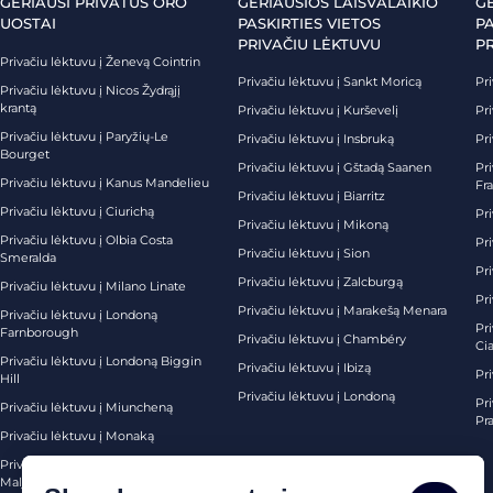
GERIAUSI PRIVATŪS ORO
GERIAUSIOS LAISVALAIKIO
G
UOSTAI
PASKIRTIES VIETOS
PA
PRIVAČIU LĖKTUVU
P
Privačiu lėktuvu į Ženevą Cointrin
Privačiu lėktuvu į Sankt Moricą
Pri
Privačiu lėktuvu į Nicos Žydrąjį
krantą
Privačiu lėktuvu į Kurševelį
Pri
Privačiu lėktuvu į Paryžių-Le
Privačiu lėktuvu į Insbruką
Pri
Bourget
Privačiu lėktuvu į Gštadą Saanen
Pri
Privačiu lėktuvu į Kanus Mandelieu
Fr
Privačiu lėktuvu į Biarritz
Privačiu lėktuvu į Ciurichą
Pri
Privačiu lėktuvu į Mikoną
Privačiu lėktuvu į Olbia Costa
Pri
Privačiu lėktuvu į Sion
Smeralda
Pri
Privačiu lėktuvu į Zalcburgą
Privačiu lėktuvu į Milano Linate
Pr
Privačiu lėktuvu į Marakešą Menara
Privačiu lėktuvu į Londoną
Pr
Farnborough
Privačiu lėktuvu į Chambéry
Ci
Privačiu lėktuvu į Londoną Biggin
Privačiu lėktuvu į Ibizą
Pr
Hill
Privačiu lėktuvu į Londoną
Pri
Privačiu lėktuvu į Miuncheną
Pra
Privačiu lėktuvu į Monaką
Privačiu lėktuvu į Palma de
Maljorką