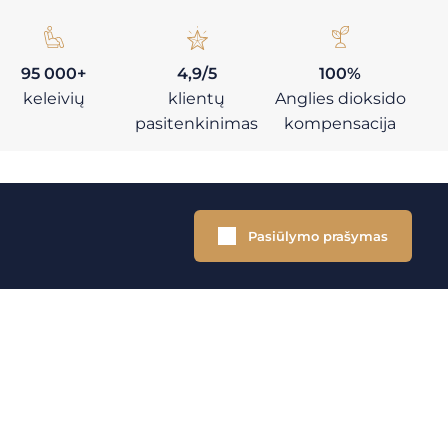
95 000+
4,9/5
100%
keleivių
klientų
Anglies dioksido
pasitenkinimas
kompensacija
Pasiūlymo prašymas