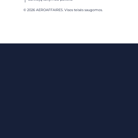
© 2026 AEROAFFAIRES. Visos teisės saugomos.