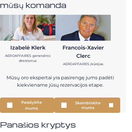
mūsų komanda
Izabelė Klerk
Francois-Xavier
Clerc
AEROAFFAIRES generalinis
direktorius
AEROAFFAIRES įkūrėjas
Mūsų oro ekspertai yra pasirengę jums padėti
kiekviename jūsų rezervacijos etape.
Parašykite
Skambinkite
mums
mums
Panašios kryptys