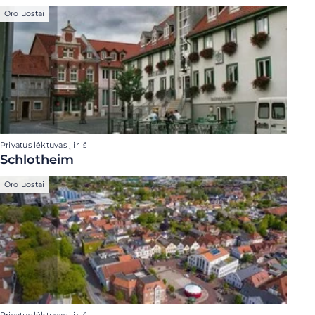
Oro uostai
Privatus lėktuvas į ir iš
Schlotheim
Oro uostai