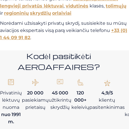
lengvieji privatūs lėktuvai
,
vidutinės
klasės,
tolimųjų
ir
regioninių
skrydžių
orlaiviai
Norėdami užsisakyti privatų skrydį, susisiekite su mūsų
aviacijos ekspertais visą parą veikiančiu telefonu
+33 (0)
1 44 09 91 82
.
Kodėl pasitikėti
AEROAFFAIRES?
Privatinių
20 000
45 000
120
4,9/5
lėktuvų
pasiekiamų
užtikrintų
000+
klientų
nuoma
prietaisų
skrydžių
keleivių
pasitenkinimas
nuo 1991
k
m.