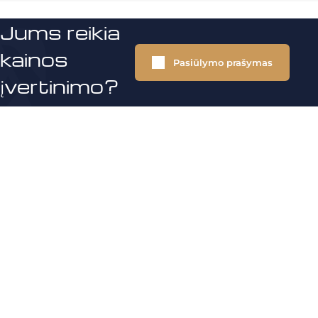
Jums reikia
kainos
Pasiūlymo prašymas
įvertinimo?