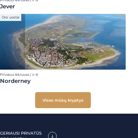
Privatus lėktuvas į ir iš
Jever
Oro uostai
Privatus lėktuvas į ir iš
Norderney
Visos mūsų kryptys
GERIAUSI PRIVATŪS