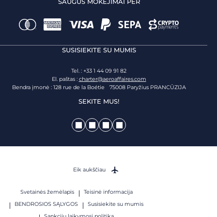
SAUGŪS MOKĖJIMAI PER
SUSISIEKITE SU MUMIS
Tel. : +33 1 44 09 91 82
El. paštas :
charter@aeroaffaires.com
Bendra įmonė : 128 rue de la Boétie 75008 Paryžius PRANCŪZIJA
SEKITE MUS!
Eik aukščiau
Svetainės žemėlapis
Teisinė informacija
BENDROSIOS SĄLYGOS
Susisiekite su mumis
Sankcijų laikymosi politika