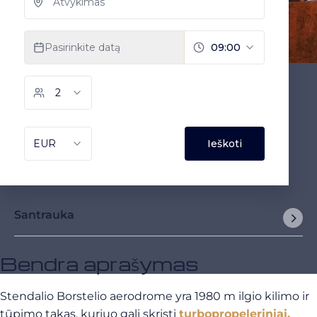
Santrauka
Bendra aprašymas
Stendalio Borstelio aerodrome yra 1980 m ilgio kilimo ir
tūpimo takas, kuriuo gali skristi
turbopropeleriniai,