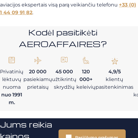
aviacijos ekspertais visą parą veikiančiu telefonu
+33 (0)
1 44 09 91 82
.
Kodėl pasitikėti
AEROAFFAIRES?
Privatinių
20 000
45 000
120
4,9/5
lėktuvų
pasiekiamų
užtikrintų
000+
klientų
nuoma
prietaisų
skrydžių
keleivių
pasitenkinimas
nuo 1991
k
m.
Jums reikia
kainos
Pasiūlymo prašymas