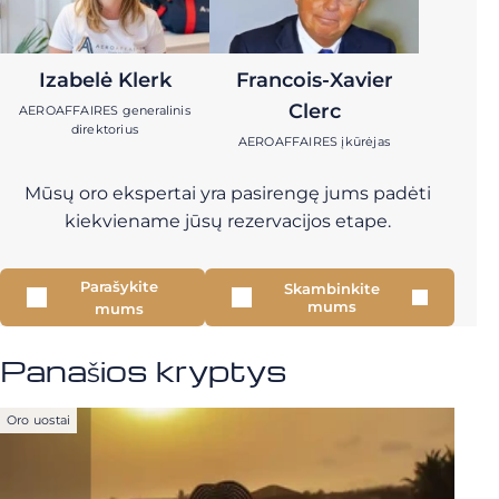
Izabelė Klerk
Francois-Xavier
Clerc
AEROAFFAIRES generalinis
direktorius
AEROAFFAIRES įkūrėjas
Mūsų oro ekspertai yra pasirengę jums padėti
kiekviename jūsų rezervacijos etape.
Parašykite
Skambinkite
mums
mums
Panašios kryptys
Oro uostai