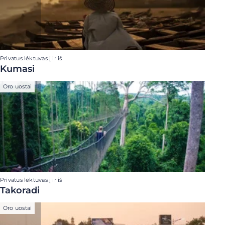
Privatus lėktuvas į ir iš
Kumasi
Oro uostai
Privatus lėktuvas į ir iš
Takoradi
Oro uostai