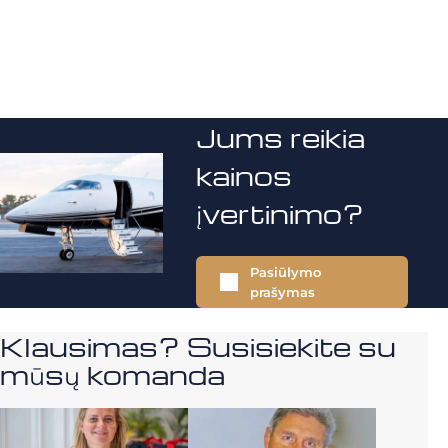
Jums reikia
kainos
įvertinimo?
Pasiūlymo
prašymas
Klausimas? Susisiekite su
mūsų komanda