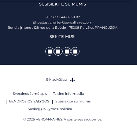
SUSISIEKITE SU MUMIS
Tel. : +33 1 44 09 91 82
El. paštas :
charter@aeroaffaires.com
Bendra įmonė : 128 rue de la Boétie 75008 Paryžius PRANCŪZIJA
SEKITE MUS!
Eik aukščiau
Svetainės žemėlapis
Teisinė informacija
BENDROSIOS SĄLYGOS
Susisiekite su mumis
Sankcijų laikymosi politika
© 2026 AEROAFFAIRES. Visos teisės saugomos.