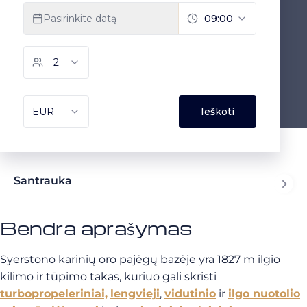
Santrauka
Bendra aprašymas
Syerstono karinių oro pajėgų bazėje yra 1827 m ilgio
kilimo ir tūpimo takas, kuriuo gali skristi
turbopropeleriniai,
lengvieji
,
vidutinio
ir
ilgo nuotolio