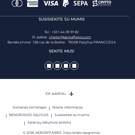
SUSISIEKITE SU MUMIS
Tel. : +33 1 44 09 91 82
El. paštas :
charter@aeroaffaires.com
Bendra įmonė : 128 rue de la Boétie 75008 Paryžius PRANCŪZIJA
SEKITE MUS!
Eik aukščiau
Svetainės žemėlapis
Teisinė informacija
BENDROSIOS SĄLYGOS
Susisiekite su mumis
Sankcijų laikymosi politika
© 2026 AEROAFFAIRES. Visos teisės saugomos.