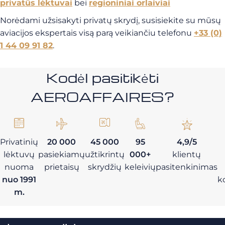
privatūs lėktuvai
bei
regioniniai orlaiviai
Norėdami užsisakyti privatų skrydį, susisiekite su mūsų
aviacijos ekspertais visą parą veikiančiu telefonu
+33 (0)
1 44 09 91 82
.
Kodėl pasitikėti
AEROAFFAIRES?
Privatinių
20 000
45 000
95
4,9/5
lėktuvų
pasiekiamų
užtikrintų
000+
klientų
nuoma
prietaisų
skrydžių
keleivių
pasitenkinimas
nuo 1991
k
m.