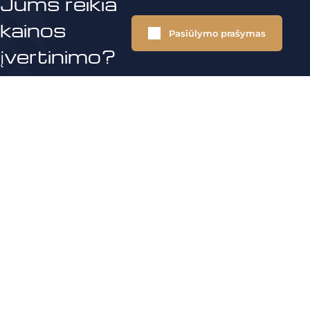
Jums reikia
kainos
Pasiūlymo prašymas
įvertinimo?