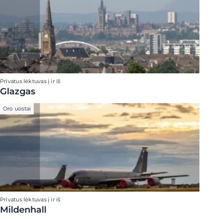
Privatus lėktuvas į ir iš
Glazgas
Oro uostai
Privatus lėktuvas į ir iš
Mildenhall