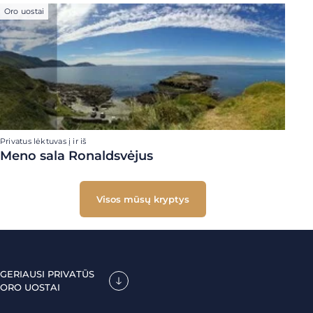
Oro uostai
Privatus lėktuvas į ir iš
Meno sala Ronaldsvėjus
Visos mūsų kryptys
GERIAUSI PRIVATŪS
ORO UOSTAI