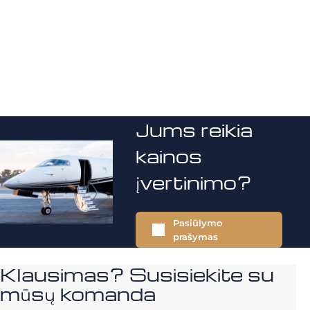
Jums reikia
kainos
įvertinimo?
Pasiūlymo
prašymas
Klausimas? Susisiekite su
mūsų komanda