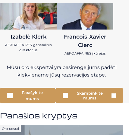
Izabelė Klerk
Francois-Xavier
Clerc
AEROAFFAIRES generalinis
direktorius
AEROAFFAIRES įkūrėjas
Mūsų oro ekspertai yra pasirengę jums padėti
kiekviename jūsų rezervacijos etape.
Parašykite
Skambinkite
mums
mums
Panašios kryptys
Oro uostai