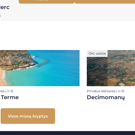
lerc
s
Oro uostai
s į ir iš
Privatus lėktuvas į ir iš
 Terme
Decimomanų
Visos mūsų kryptys