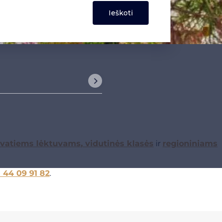
ivatiems lėktuvams
, vidutinės klasės
ir
regioniniams
1 44 09 91 82
.