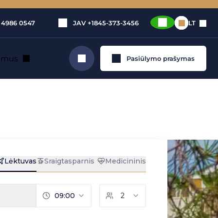
 4986 0547
JAV
+1845-373-3456
LT
e mus
Pasiūlymo prašymas
Ieškoti
vo