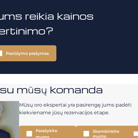
ums reikia kainos
vertinimo?
Pasiūlymo prašymas
e su mūsų komanda
Mūsų oro ekspertai yra pasirengę jums padėti
kiekviename jūsų rezervacijos etape.
Parašykite
Skambinkite
mums
mums