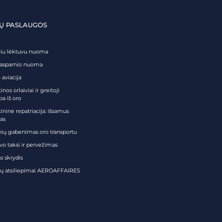
Ų PASLAUGOS
čiu lėktuvu nuoma
tasparnio nuoma
 aviacija
nos orlaiviai ir greitoji
ba iš oro
ininė repatriacija: išsamus
as
nių gabenimas oro transportu
vo taksi ir pervežimas
s skrydis
tų atsiliepimai AEROAFFAIRES