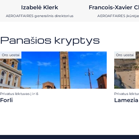
Izabelė Klerk
Francois-Xavier C
AEROAFFAIRES generalinis direktorius
AEROAFFAIRES įkūrėja
Panašios kryptys
Oro uostai
Oro uostai
Privatus lėktuvas į ir iš
Privatus lėktuva
Forli
Lamezia