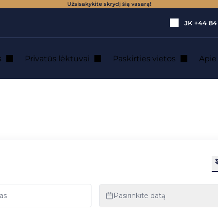
Užsisakykite skrydį šią vasarą!
JK
+44 84
s
Privatūs lėktuvai
Paskirties vietos
Api
 : privataus lėktu