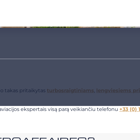
mo takas pritaikytas
turbosraigtiniams
,
lengviesiems pr
viacijos ekspertais visą parą veikiančiu telefonu
+33 (0) 