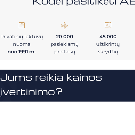
Kodėl pasitikėt
Privatinių lėktuvų
20 000
45 000
nuoma
pasiekiamų
užtikrintų
nuo 1991 m.
prietaisų
skrydžių
Jums reikia kainos
įvertinimo?