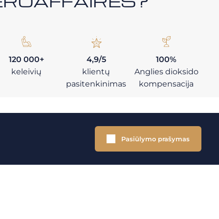
i AEROAFFAIRES?
120 000+
4,9/5
100%
keleivių
klientų
Anglies dioksido
pasitenkinimas
kompensacija
Pasiūlymo prašymas