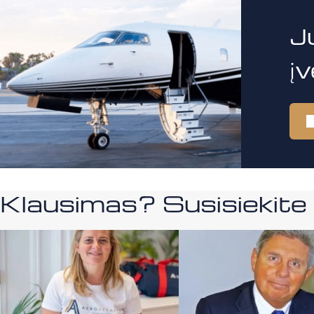
J
į
Klausimas? Susisiekit