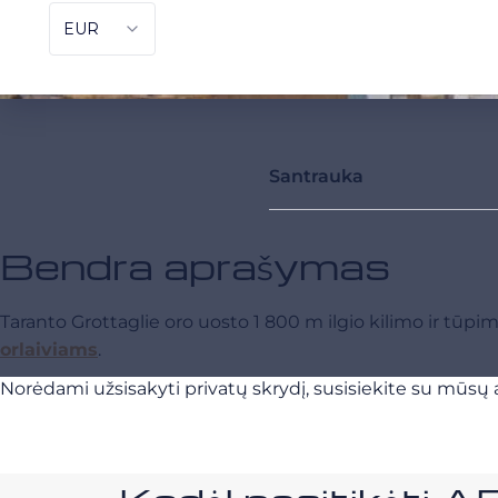
Santrauka
Bendra aprašymas
Taranto Grottaglie oro uosto 1 800 m ilgio kilimo ir tūpi
orlaiviams
.
Norėdami užsisakyti privatų skrydį, susisiekite su mūsų a