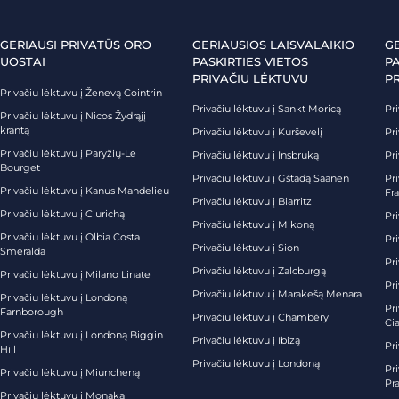
GERIAUSI PRIVATŪS ORO
GERIAUSIOS LAISVALAIKIO
G
UOSTAI
PASKIRTIES VIETOS
PA
PRIVAČIU LĖKTUVU
P
Privačiu lėktuvu į Ženevą Cointrin
Privačiu lėktuvu į Sankt Moricą
Pri
Privačiu lėktuvu į Nicos Žydrąjį
krantą
Privačiu lėktuvu į Kurševelį
Pri
Privačiu lėktuvu į Paryžių-Le
Privačiu lėktuvu į Insbruką
Pri
Bourget
Privačiu lėktuvu į Gštadą Saanen
Pri
Privačiu lėktuvu į Kanus Mandelieu
Fr
Privačiu lėktuvu į Biarritz
Privačiu lėktuvu į Ciurichą
Pri
Privačiu lėktuvu į Mikoną
Privačiu lėktuvu į Olbia Costa
Pri
Privačiu lėktuvu į Sion
Smeralda
Pri
Privačiu lėktuvu į Zalcburgą
Privačiu lėktuvu į Milano Linate
Pr
Privačiu lėktuvu į Marakešą Menara
Privačiu lėktuvu į Londoną
Pr
Farnborough
Privačiu lėktuvu į Chambéry
Ci
Privačiu lėktuvu į Londoną Biggin
Privačiu lėktuvu į Ibizą
Pr
Hill
Privačiu lėktuvu į Londoną
Pri
Privačiu lėktuvu į Miuncheną
Pra
Privačiu lėktuvu į Monaką