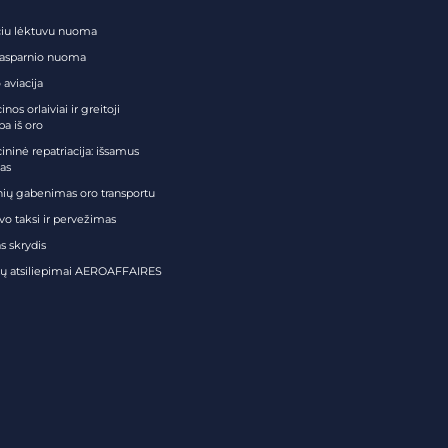
čiu lėktuvu nuoma
tasparnio nuoma
 aviacija
nos orlaiviai ir greitoji
ba iš oro
ininė repatriacija: išsamus
as
nių gabenimas oro transportu
vo taksi ir pervežimas
s skrydis
tų atsiliepimai AEROAFFAIRES