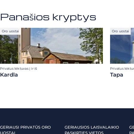
Panašios kryptys
Oro uostai
Oro uostai
Privatus lėktuvas į ir iš
Privatus lėktuva
Kardla
Tapa
GERIAUSI PRIVATŪS ORO
GERIAUSIOS LAISVALAIKIO
G
UOSTAI
PASKIRTIES VIETOS
PA