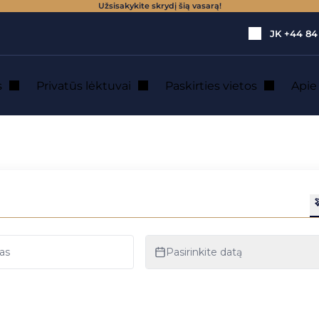
Užsisakykite skrydį šią vasarą!
JK
+44 84
s
Privatūs lėktuvai
Paskirties vietos
Api
ėktuvų nuoma