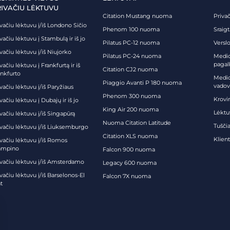
RIVAČIU LĖKTUVU
Citation Mustang nuoma
Priva
vačiu lėktuvu į/iš Londono Sičio
Phenom 100 nuoma
Sraig
vačiu lėktuvu į Stambulą ir iš jo
Pilatus PC-12 nuoma
Verslo
vačiu lėktuvu į/iš Niujorko
Pilatus PC-24 nuoma
Medici
pagal
vačiu lėktuvu į Frankfurtą ir iš
Citation CJ2 nuoma
ankfurto
Medic
Piaggio Avanti P 180 nuoma
vadov
vačiu lėktuvu į/iš Paryžiaus
Phenom 300 nuoma
Krovi
vačiu lėktuvu į Dubajų ir iš jo
King Air 200 nuoma
Lėktu
vačiu lėktuvu į/iš Singapūrą
Nuoma Citation Latitude
Tuščia
ivačiu lėktuvu į/iš Liuksemburgo
Citation XLS nuoma
Klien
ivačiu lėktuvu į/iš Romos
ampino
Falcon 900 nuoma
ivačiu lėktuvu į/iš Amsterdamo
Legacy 600 nuoma
vačiu lėktuvu į/iš Barselonos-El
Falcon 7X nuoma
t