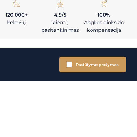
120 000+
4,9/5
100%
keleivių
klientų
Anglies dioksido
pasitenkinimas
kompensacija
Pasiūlymo prašymas