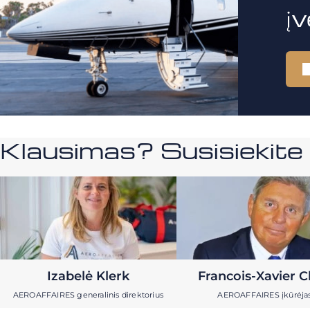
į
Klausimas? Susisiekit
Izabelė Klerk
Francois-Xavier C
AEROAFFAIRES generalinis direktorius
AEROAFFAIRES įkūrėja