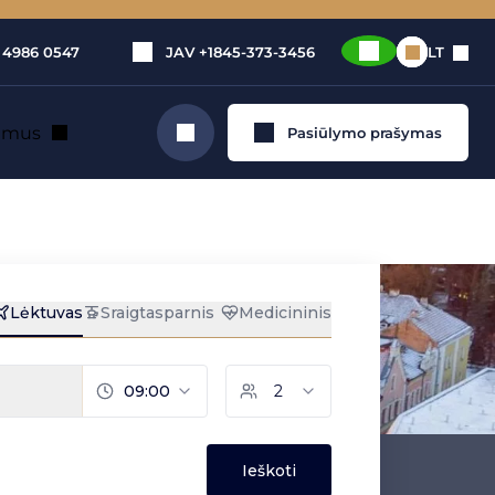
 4986 0547
JAV
+1845-373-3456
LT
e mus
Pasiūlymo prašymas
Ieškoti