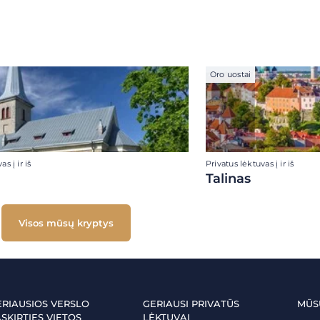
Oro uostai
s į ir iš
Privatus lėktuvas į ir iš
Talinas
Visos mūsų kryptys
ERIAUSIOS VERSLO
GERIAUSI PRIVATŪS
MŪS
SKIRTIES VIETOS
LĖKTUVAI