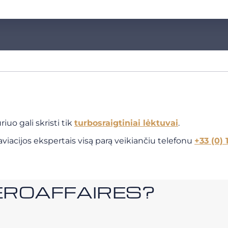
iuo gali skristi tik
turbosraigtiniai lėktuvai
.
viacijos ekspertais visą parą veikiančiu telefonu
+33 (0) 
i AEROAFFAIRES?