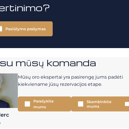
vertinimo?
Pasiūlymo prašymas
e su mūsų komanda
Mūsų oro ekspertai yra pasirengę jums padėti
kiekviename jūsų rezervacijos etape.
Parašykite
Skambinkite
mums
mums
lerc
s