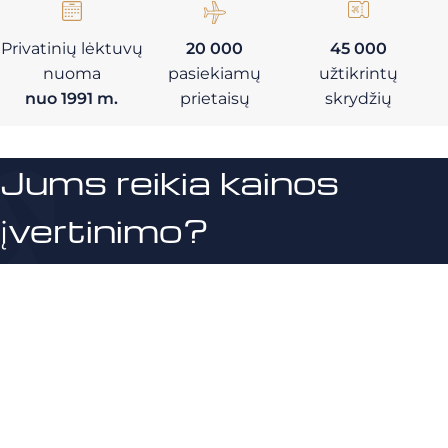
Privatinių lėktuvų
20 000
45 000
nuoma
pasiekiamų
užtikrintų
nuo 1991 m.
prietaisų
skrydžių
Jums reikia kainos
įvertinimo?