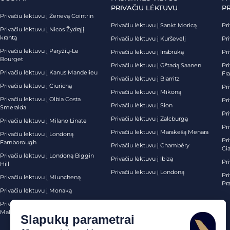
PRIVAČIU LĖKTUVU
P
Privačiu lėktuvu į Ženevą Cointrin
Privačiu lėktuvu į Sankt Moricą
Pri
Privačiu lėktuvu į Nicos Žydrąjį
krantą
Privačiu lėktuvu į Kurševelį
Pri
Privačiu lėktuvu į Paryžių-Le
Privačiu lėktuvu į Insbruką
Pri
Bourget
Privačiu lėktuvu į Gštadą Saanen
Pri
Privačiu lėktuvu į Kanus Mandelieu
Fr
Privačiu lėktuvu į Biarritz
Privačiu lėktuvu į Ciurichą
Pri
Privačiu lėktuvu į Mikoną
Privačiu lėktuvu į Olbia Costa
Pri
Privačiu lėktuvu į Sion
Smeralda
Pri
Privačiu lėktuvu į Zalcburgą
Privačiu lėktuvu į Milano Linate
Pr
Privačiu lėktuvu į Marakešą Menara
Privačiu lėktuvu į Londoną
Pr
Farnborough
Privačiu lėktuvu į Chambéry
Ci
Privačiu lėktuvu į Londoną Biggin
Privačiu lėktuvu į Ibizą
Pr
Hill
Privačiu lėktuvu į Londoną
Pri
Privačiu lėktuvu į Miuncheną
Pra
Privačiu lėktuvu į Monaką
Privačiu lėktuvu į Palma de
Maljorką