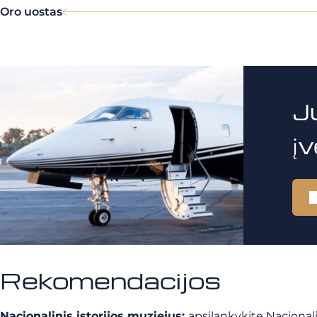
Oro uostas
J
į
Rekomendacijos
Nacionalinis istorijos muziejus:
apsilankykite Nacionali