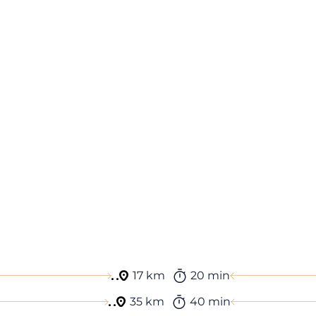
17 km
20 min
35 km
40 min