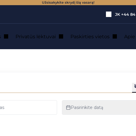
Užsisakykite skrydį šią vasarą!
JK
+44 84
s
Privatūs lėktuvai
Paskirties vietos
Api
lėktuvų nuoma