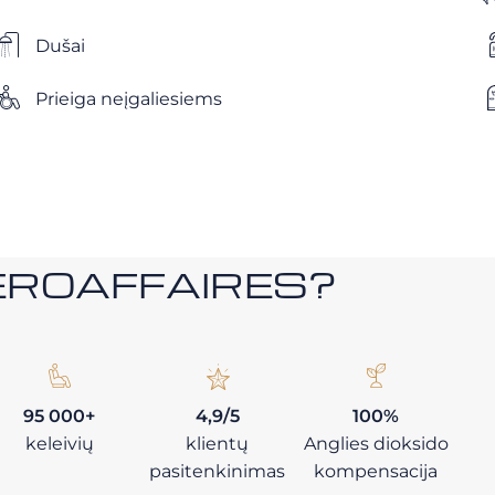
Dušai
Prieiga neįgaliesiems
i AEROAFFAIRES?
95 000+
4,9/5
100%
keleivių
klientų
Anglies dioksido
pasitenkinimas
kompensacija