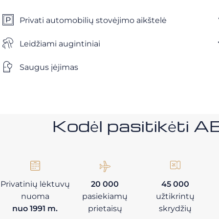
Privati ​​automobilių stovėjimo aikštelė
Leidžiami augintiniai
Saugus įėjimas
Kodėl pasitikėt
Privatinių lėktuvų
20 000
45 000
nuoma
pasiekiamų
užtikrintų
nuo 1991 m.
prietaisų
skrydžių