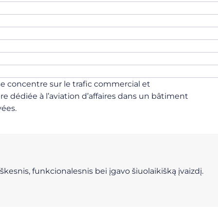
t se concentre sur le trafic commercial et
ure dédiée à l’aviation d’affaires dans un bâtiment
vées.
esnis, funkcionalesnis bei įgavo šiuolaikišką įvaizdį.