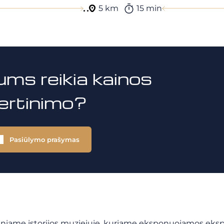
5 km
15 min
ums reikia kainos
vertinimo?
Pasiūlymo prašymas
niame istorijos muziejuje, kuriame eksponuojamos ekspozic