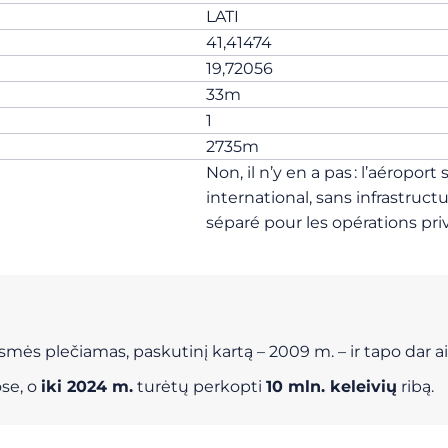
LATI
41,41474
19,72056
33m
1
2735m
Non, il n’y en a pas : l’aéropor
international, sans infrastruct
séparé pour les opérations pri
ės plečiamas, paskutinį kartą – 2009 m. – ir tapo dar aišk
ose, o
iki 2024 m.
turėtų perkopti
10 mln. keleivių
ribą.