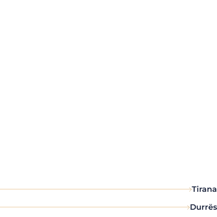
Tirana
Durrës