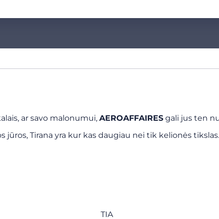
ikalais, ar savo malonumui,
AEROAFFAIRES
gali jus ten n
os jūros, Tirana yra kur kas daugiau nei tik kelionės tiksl
TIA