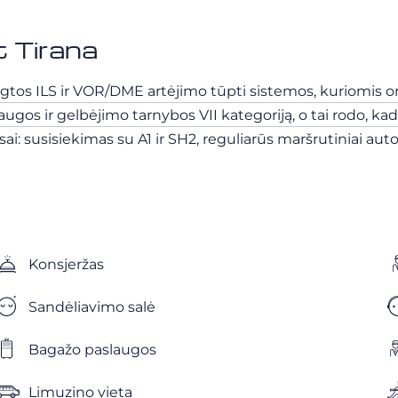
t Tirana
gtos ILS ir VOR/DME artėjimo tūpti sistemos, kuriomis orl
augos ir gelbėjimo tarnybos VII kategoriją, o tai rodo, k
ai: susisiekimas su A1 ir SH2, reguliarūs maršrutiniai aut
Konsjeržas
Sandėliavimo salė
Bagažo paslaugos
Limuzino vieta