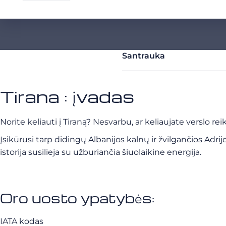
Santrauka
Tirana : įvadas
Norite keliauti į Tiraną? Nesvarbu, ar keliaujate verslo re
Įsikūrusi tarp didingų Albanijos kalnų ir žvilgančios Adrij
istorija susilieja su užburiančia šiuolaikine energija.
Oro uosto ypatybės:
IATA kodas