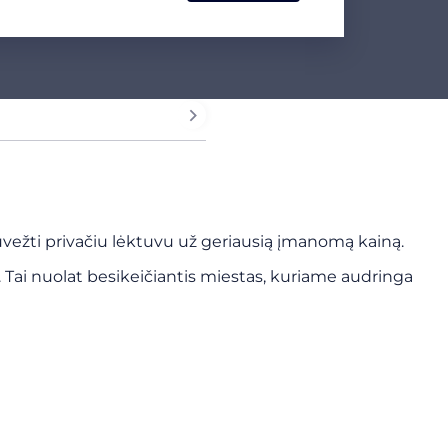
uvežti privačiu lėktuvu už geriausią įmanomą kainą.
as. Tai nuolat besikeičiantis miestas, kuriame audringa