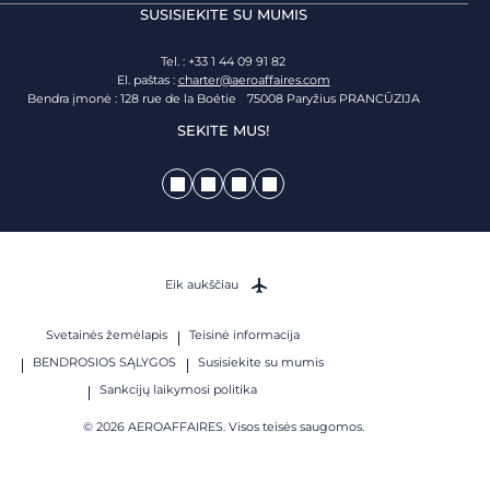
SUSISIEKITE SU MUMIS
Tel. : +33 1 44 09 91 82
El. paštas :
charter@aeroaffaires.com
Bendra įmonė : 128 rue de la Boétie 75008 Paryžius PRANCŪZIJA
SEKITE MUS!
Eik aukščiau
Svetainės žemėlapis
Teisinė informacija
BENDROSIOS SĄLYGOS
Susisiekite su mumis
Sankcijų laikymosi politika
© 2026 AEROAFFAIRES. Visos teisės saugomos.