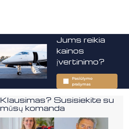
Jums reikia
kainos
įvertinimo?
Pasiūlymo
prašymas
Klausimas? Susisiekite su
mūsų komanda