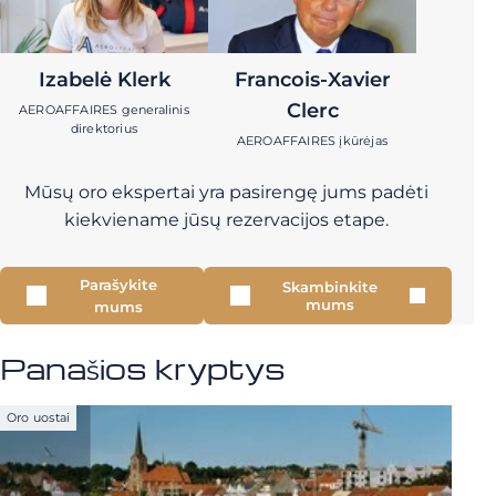
Izabelė Klerk
Francois-Xavier
Clerc
AEROAFFAIRES generalinis
direktorius
AEROAFFAIRES įkūrėjas
Mūsų oro ekspertai yra pasirengę jums padėti
kiekviename jūsų rezervacijos etape.
Parašykite
Skambinkite
mums
mums
Panašios kryptys
Oro uostai