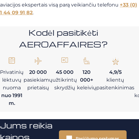
aviacijos ekspertais visą parą veikiančiu telefonu
+33 (0)
1 44 09 91 82
.
Kodėl pasitikėti
AEROAFFAIRES?
Privatinių
20 000
45 000
120
4,9/5
lėktuvų
pasiekiamų
užtikrintų
000+
klientų
nuoma
prietaisų
skrydžių
keleivių
pasitenkinimas
nuo 1991
k
m.
Jums reikia
kainos
Pasiūlymo prašymas