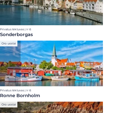
Privatus lėktuvas į ir iš
Sonderborgas
Oro uostai
Privatus lėktuvas į ir iš
Ronne Bornholm
Oro uostai