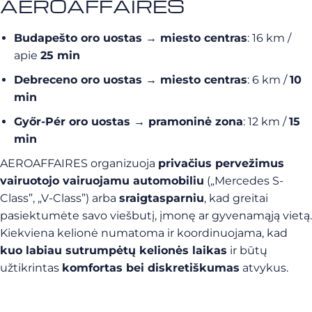
AEROAFFAIRES
Budapešto oro uostas → miesto centras
: 16 km /
apie
25 min
Debreceno oro uostas → miesto centras
: 6 km /
10
min
Győr-Pér oro uostas → pramoninė zona
: 12 km /
15
min
AEROAFFAIRES organizuoja
privačius pervežimus
vairuotojo vairuojamu automobiliu
(„Mercedes S-
Class”, „V-Class”) arba
sraigtasparniu
, kad greitai
pasiektumėte savo viešbutį, įmonę ar gyvenamąją vietą.
Kiekviena kelionė numatoma ir koordinuojama, kad
kuo labiau sutrumpėtų kelionės laikas
ir būtų
užtikrintas
komfortas bei diskretiškumas
atvykus.