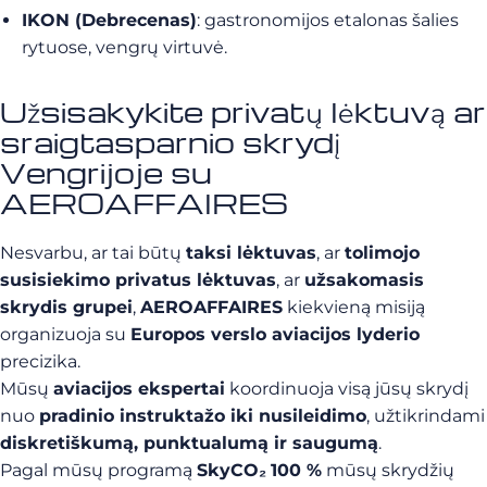
IKON (Debrecenas)
: gastronomijos etalonas šalies
rytuose, vengrų virtuvė.
Užsisakykite privatų lėktuvą ar
sraigtasparnio skrydį
Vengrijoje su
AEROAFFAIRES
Nesvarbu, ar tai būtų
taksi lėktuvas
, ar
tolimojo
susisiekimo privatus lėktuvas
, ar
užsakomasis
skrydis grupei
,
AEROAFFAIRES
kiekvieną misiją
organizuoja su
Europos verslo aviacijos lyderio
precizika.
Mūsų
aviacijos ekspertai
koordinuoja visą jūsų skrydį
nuo
pradinio instruktažo iki nusileidimo
, užtikrindami
diskretiškumą, punktualumą ir saugumą
.
Pagal mūsų programą
SkyCO₂
100 %
mūsų skrydžių