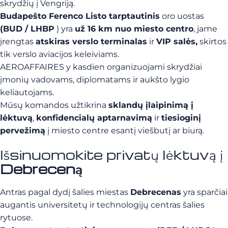
skrydžių į Vengriją.
Budapešto Ferenco Listo tarptautinis
oro uostas
(BUD / LHBP
) yra
už 16 km nuo miesto centro
, jame
įrengtas
atskiras verslo terminalas
ir
VIP salės,
skirtos
tik verslo aviacijos keleiviams.
AEROAFFAIRES y kasdien organizuojami skrydžiai
įmonių vadovams, diplomatams ir aukšto lygio
keliautojams.
Mūsų komandos užtikrina
sklandų įlaipinimą į
lėktuvą
,
konfidencialų aptarnavimą
ir
tiesioginį
pervežimą
į miesto centre esantį viešbutį ar biurą.
Išsinuomokite privatų lėktuvą į
Debreceną
Antras pagal dydį šalies miestas
Debrecenas
yra sparčiai
augantis universitetų ir technologijų centras šalies
rytuose.