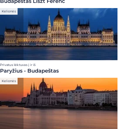
Budapeštas Liszt Ferenc
Kelionės
Privatus lėktuvas į ir iš
Paryžius - Budapeštas
Kelionės