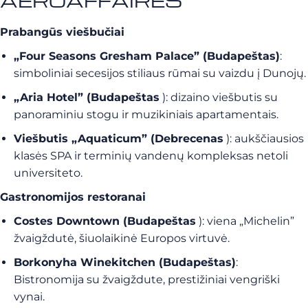
AEROAFFAIRES
Prabangūs viešbučiai
„Four Seasons Gresham Palace” (Budapeštas)
:
simboliniai secesijos stiliaus rūmai su vaizdu į Dunojų.
„Aria Hotel” (Budapeštas
): dizaino viešbutis su
panoraminiu stogu ir muzikiniais apartamentais.
Viešbutis „Aquaticum” (Debrecenas
): aukščiausios
klasės SPA ir terminių vandenų kompleksas netoli
universiteto.
Gastronomijos restoranai
Costes Downtown (Budapeštas
): viena „Michelin”
žvaigždutė, šiuolaikinė Europos virtuvė.
Borkonyha Winekitchen (Budapeštas)
:
Bistronomija su žvaigždute, prestižiniai vengriški
vynai.