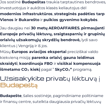
Jos sostinė
Budapeštas
traukia tarptautines bendroves,
investuotojus ir aukštos klasės keliautojus dėl
modernios infrastruktūros
,
strateginės padėties tarp
Vienos ir Bukarešto
ir
puikios gyvenimo kokybės
.
Jau daugiau nei
30 metų
AEROAFFAIRES
,
pirmaujanti
Europoje privačių lėktuvų, sraigtasparnių ir grupinių
orlaivių užsakomųjų skrydžių bendrovė,
lydi savo
klientus į Vengriją ir iš jos.
Mūsų
Europos aviacijos ekspertai
preciziškai valdo
kiekvieną misiją:
parenka orlaivį
,
gauna leidimus
skraidyti
,
koordinuoja FBO
ir
visiškai kompensuoja
išmetamo CO₂ kiekį
pagal ”
SkyCO₂”
programą.
Užsisakykite privatų lėktuvą į
Budapeštą
Budapešte
, šalies sostinėje, pagrindiniame politiniame
ir finansų centre, sutelkta daugiausia privačių lėktuvų