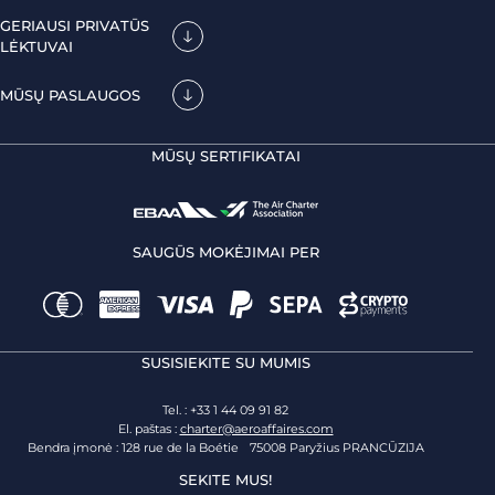
GERIAUSI PRIVATŪS
LĖKTUVAI
MŪSŲ PASLAUGOS
MŪSŲ SERTIFIKATAI
SAUGŪS MOKĖJIMAI PER
SUSISIEKITE SU MUMIS
Tel. : +33 1 44 09 91 82
El. paštas :
charter@aeroaffaires.com
Bendra įmonė : 128 rue de la Boétie 75008 Paryžius PRANCŪZIJA
SEKITE MUS!