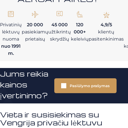
Privatinių
20 000
45 000
120
4,9/5
lėktuvų
pasiekiamų
užtikrintų
000+
klientų
nuoma
prietaisų
skrydžių
keleivių
pasitenkinimas
nuo 1991
k
m.
Jums reikia
kainos
Pasiūlymo prašymas
įvertinimo?
Vieta ir susisiekimas su
Vengrija privačiu lėktuvu