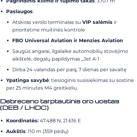
Pagrindinis kilimo ir tūpimo takas
: 3707 m
Paslaugos
:
Atskiras verslo terminalas su
VIP salėmis
ir
prioritetine muitinės kontrole
FBO Universal Aviation ir Menzies Aviation
Saugūs angarai, ilgalaikė automobilių stovėjimo
aikštelė, degalų papildymas „Jet A-1
Dirba 24 valandas per parą, 7 dienas per savaitę
Ypatinga savybė
: tiesioginis susisiekimas su sostine
per 25 minutes M4 greitkeliu.
Debreceno tarptautinis oro uostas
(DEB / LHDC)
Koordinatės:
47.488 N, 21.616 E
Aukštis
: 110 m (359 pėdų)