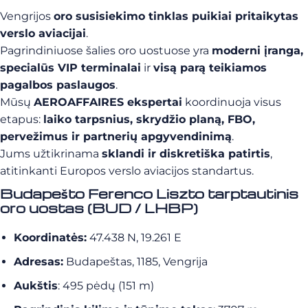
Vengrijos
oro susisiekimo tinklas puikiai pritaikytas
verslo aviacijai
.
Pagrindiniuose šalies oro uostuose yra
moderni įranga,
specialūs VIP terminalai
ir
visą parą teikiamos
pagalbos paslaugos
.
Mūsų
AEROAFFAIRES ekspertai
koordinuoja visus
etapus:
laiko tarpsnius, skrydžio planą, FBO,
pervežimus ir partnerių apgyvendinimą
.
Jums užtikrinama
sklandi ir diskretiška patirtis
,
atitinkanti Europos verslo aviacijos standartus.
Budapešto Ferenco Liszto tarptautinis
oro uostas (BUD / LHBP)
Koordinatės:
47.438 N, 19.261 E
Adresas:
Budapeštas, 1185, Vengrija
Aukštis
: 495 pėdų (151 m)