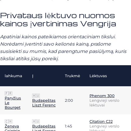
Privataus lėktuvo nuomos
kainos įvertinimas Vengrija
Apatiniai kainos pateikiamos orientaciniam tikslui.
Norėdami įvertinti savo kelionės kainą, prašome
susisiekti su mumis, kad parengtume pasiūlymą, kuris
tiksliai atitiks jūsų poreikį.
lahkuma
Į
Trukmė
Lėktuvas
🇫🇷
🇭🇺
Phenom 300
Paryžius
Budapeštas
2:00
Lengvieji verslo
Le
Liszt Ferenc
lėktuvai
Bourget
🇨🇭
🇭🇺
Citation CJ2
Ženeva
Budapeštas
1:45
Lengvieji verslo
Cointrin
Liszt Ferenc
lėktuvai