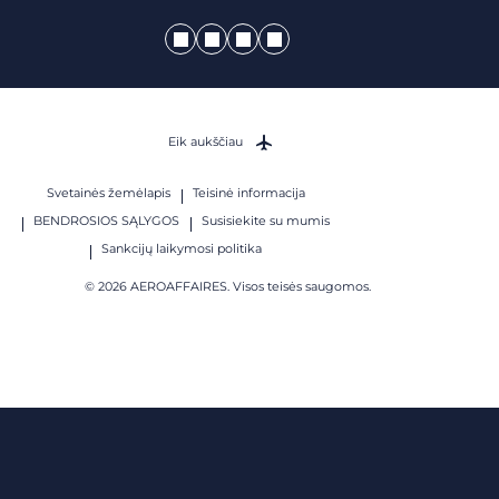
Eik aukščiau
Svetainės žemėlapis
Teisinė informacija
BENDROSIOS SĄLYGOS
Susisiekite su mumis
Sankcijų laikymosi politika
© 2026 AEROAFFAIRES. Visos teisės saugomos.