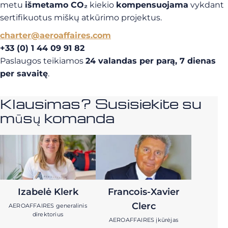
metu
išmetamo CO₂
kiekio
kompensuojama
vykdant
sertifikuotus miškų atkūrimo projektus.
charter@aeroaffaires.com
+33 (0) 1 44 09 91 82
Paslaugos teikiamos
24 valandas per parą, 7 dienas
per savaitę
.
Klausimas? Susisiekite su
mūsų komanda
Izabelė Klerk
Francois-Xavier
Clerc
AEROAFFAIRES generalinis
direktorius
AEROAFFAIRES įkūrėjas