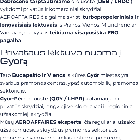
Debreceno tarptautiniame
oro uoste
(DEB / LHDC
)
vykdomi privatūs ir komerciniai skrydžiai.
AEROAFFAIRES čia galima skristi
turbopropeleriniais ir
lengvaisiais lėktuvais
iš Prahos, Vienos, Miuncheno ar
Varšuvos, o atvykus
teikiama visapusiška FBO
pagalba
.
Privataus lėktuvo nuoma į
Gyorą
Tarp
Budapešto ir Vienos
įsikūręs
Győr
miestas yra
svarbus pramonės centras, ypač automobilių pramonės
sektoriuje.
Győr-Pér
oro uoste
(QGY / LHPR)
aptarnaujami
privatūs skrydžiai, lengvieji verslo orlaiviai ir regioniniai
užsakomieji skrydžiai.
Mūsų
AEROAFFAIRES ekspertai
čia reguliariai užsako
užsakomuosius skrydžius pramonės sektoriaus
įmonėms ir vadovams, keliaujantiems po Europą.