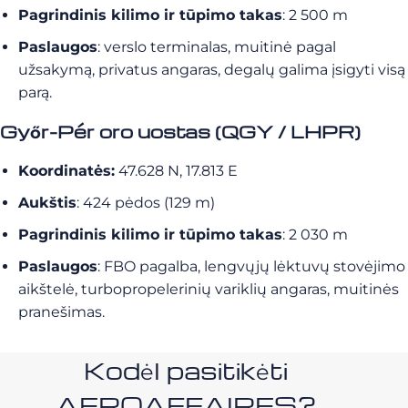
Pagrindinis kilimo ir tūpimo takas
: 2 500 m
Paslaugos
: verslo terminalas, muitinė pagal
užsakymą, privatus angaras, degalų galima įsigyti visą
parą.
Győr-Pér oro uostas (QGY / LHPR)
Koordinatės:
47.628 N, 17.813 E
Aukštis
: 424 pėdos (129 m)
Pagrindinis kilimo ir tūpimo takas
: 2 030 m
Paslaugos
: FBO pagalba, lengvųjų lėktuvų stovėjimo
aikštelė, turbopropelerinių variklių angaras, muitinės
pranešimas.
Kodėl pasitikėti
AEROAFFAIRES?