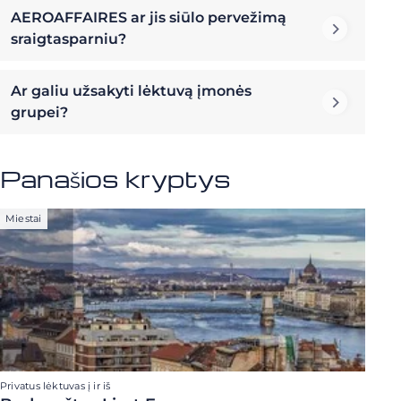
AEROAFFAIRES ar jis siūlo pervežimą
sraigtasparniu?
Ar galiu užsakyti lėktuvą įmonės
grupei?
Panašios kryptys
Miestai
Privatus lėktuvas į ir iš