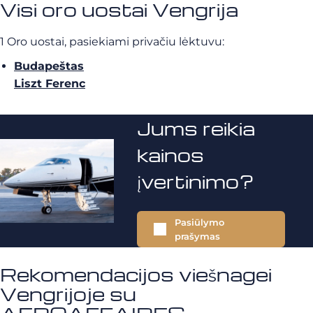
Visi oro uostai Vengrija
1 Oro uostai, pasiekiami privačiu lėktuvu:
Budapeštas
Liszt Ferenc
Jums reikia
kainos
įvertinimo?
Pasiūlymo
prašymas
Rekomendacijos viešnagei
Vengrijoje su