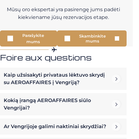
Mūsų oro ekspertai yra pasirengę jums padėti
kiekviename jūsų rezervacijos etape.
Parašykite
Skambinkite
mums
mums
Foire aux questions
Kaip užsisakyti privataus lėktuvo skrydį
su AEROAFFAIRES į Vengriją?
Kokią įrangą AEROAFFAIRES siūlo
Vengrijai?
Ar Vengrijoje galimi naktiniai skrydžiai?