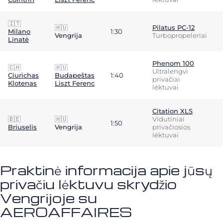
🇮🇹
🇭🇺
Pilatus PC-12
Milano
1:30
Vengrija
Turbopropeleriai
Linatė
Phenom 100
🇨🇭
🇭🇺
Ultralengvi
Ciurichas
Budapeštas
1:40
privačiai
Klotenas
Liszt Ferenc
lėktuvai
Citation XLS
🇧🇪
🇭🇺
Vidutiniai
1:50
Briuselis
Vengrija
privačiosios
lėktuvai
Praktinė informacija apie jūsų
privačiu lėktuvu skrydžio
Vengrijoje su
AEROAFFAIRES