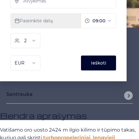
Santrauka
Bendra aprašymas
Vatišamo oro uosto 2424 m ilgio kilimo ir tūpimo takas,
kuriuo gali skristi
turbopropeleriniai
,
lengvieji