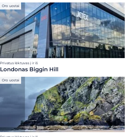
Oro uostai
Privatus lėktuvas į ir iš
Londonas Biggin Hill
Oro uostai