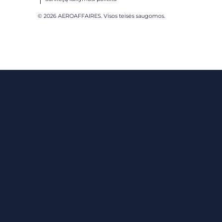
© 2026 AEROAFFAIRES. Visos teisės saugomos.