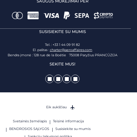
SAUGŪS MOKĖJIMAI PER
SUSISIEKITE SU MUMIS
Tel. : +33 1 44 09 91 82
El. paštas :
charter@aeroaffaires.com
Bendra įmonė : 128 rue de la Boétie 75008 Paryžius PRANCŪZIJA
SEKITE MUS!
Eik aukščiau
Svetainės žemėlapis
Teisinė informacija
BENDROSIOS SĄLYGOS
Susisiekite su mumis
Sankcijų laikymosi politika