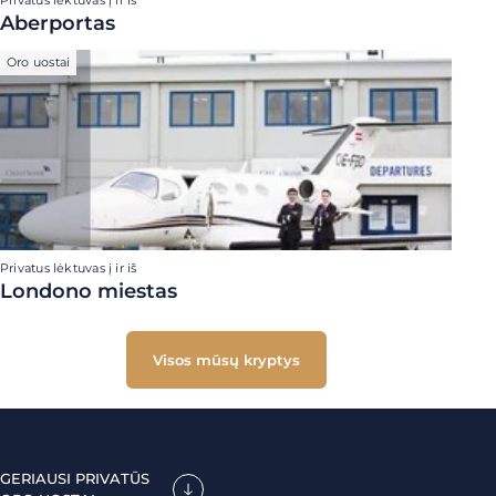
Privatus lėktuvas į ir iš
Aberportas
Oro uostai
Privatus lėktuvas į ir iš
Londono miestas
Visos mūsų kryptys
GERIAUSI PRIVATŪS