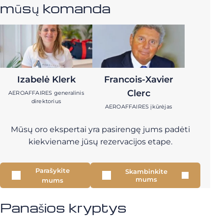
mūsų komanda
Izabelė Klerk
Francois-Xavier
Clerc
AEROAFFAIRES generalinis
direktorius
AEROAFFAIRES įkūrėjas
Mūsų oro ekspertai yra pasirengę jums padėti
kiekviename jūsų rezervacijos etape.
Parašykite
Skambinkite
mums
mums
Panašios kryptys