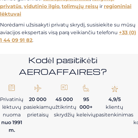
privatūs
,
vidutinio ilgio
,
tolimųjų reisų
ir
regioniniai
lėktuvai
Norėdami užsisakyti privatų skrydį, susisiekite su mūsų
aviacijos ekspertais visą parą veikiančiu telefonu
+33 (0)
1 44 09 91 82
.
Kodėl pasitikėti
AEROAFFAIRES?
Privatinių
20 000
45 000
95
4,9/5
lėktuvų
pasiekiamų
užtikrintų
000+
klientų
nuoma
prietaisų
skrydžių
keleivių
pasitenkinimas
nuo 1991
k
m.