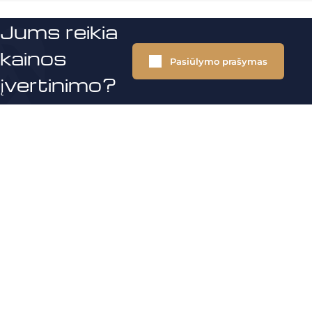
Jums reikia
kainos
Pasiūlymo prašymas
įvertinimo?