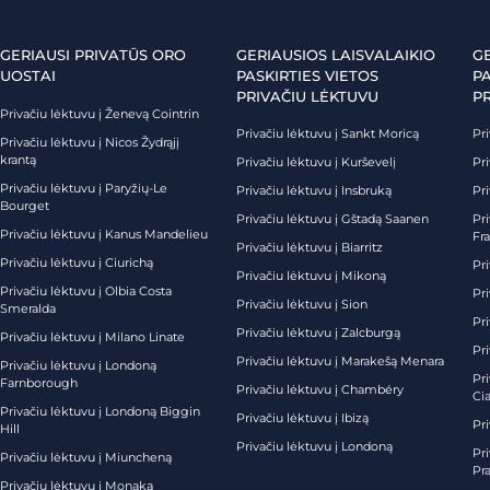
GERIAUSI PRIVATŪS ORO
GERIAUSIOS LAISVALAIKIO
G
UOSTAI
PASKIRTIES VIETOS
PA
PRIVAČIU LĖKTUVU
P
Privačiu lėktuvu į Ženevą Cointrin
Privačiu lėktuvu į Sankt Moricą
Pri
Privačiu lėktuvu į Nicos Žydrąjį
krantą
Privačiu lėktuvu į Kurševelį
Pri
Privačiu lėktuvu į Paryžių-Le
Privačiu lėktuvu į Insbruką
Pri
Bourget
Privačiu lėktuvu į Gštadą Saanen
Pri
Privačiu lėktuvu į Kanus Mandelieu
Fr
Privačiu lėktuvu į Biarritz
Privačiu lėktuvu į Ciurichą
Pri
Privačiu lėktuvu į Mikoną
Privačiu lėktuvu į Olbia Costa
Pri
Privačiu lėktuvu į Sion
Smeralda
Pri
Privačiu lėktuvu į Zalcburgą
Privačiu lėktuvu į Milano Linate
Pr
Privačiu lėktuvu į Marakešą Menara
Privačiu lėktuvu į Londoną
Pr
Farnborough
Privačiu lėktuvu į Chambéry
Ci
Privačiu lėktuvu į Londoną Biggin
Privačiu lėktuvu į Ibizą
Pr
Hill
Privačiu lėktuvu į Londoną
Pri
Privačiu lėktuvu į Miuncheną
Pra
Privačiu lėktuvu į Monaką