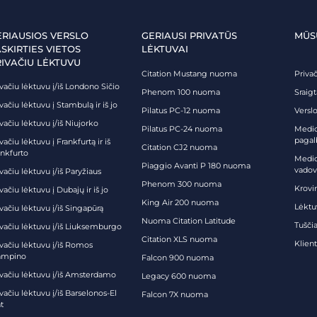
ERIAUSIOS VERSLO
GERIAUSI PRIVATŪS
MŪS
SKIRTIES VIETOS
LĖKTUVAI
RIVAČIU LĖKTUVU
Citation Mustang nuoma
Priva
vačiu lėktuvu į/iš Londono Sičio
Phenom 100 nuoma
Sraig
vačiu lėktuvu į Stambulą ir iš jo
Pilatus PC-12 nuoma
Verslo
vačiu lėktuvu į/iš Niujorko
Pilatus PC-24 nuoma
Medici
pagal
vačiu lėktuvu į Frankfurtą ir iš
Citation CJ2 nuoma
ankfurto
Medic
Piaggio Avanti P 180 nuoma
vadov
vačiu lėktuvu į/iš Paryžiaus
Phenom 300 nuoma
Krovi
vačiu lėktuvu į Dubajų ir iš jo
King Air 200 nuoma
Lėktu
vačiu lėktuvu į/iš Singapūrą
Nuoma Citation Latitude
Tuščia
ivačiu lėktuvu į/iš Liuksemburgo
Citation XLS nuoma
Klien
ivačiu lėktuvu į/iš Romos
ampino
Falcon 900 nuoma
ivačiu lėktuvu į/iš Amsterdamo
Legacy 600 nuoma
vačiu lėktuvu į/iš Barselonos-El
Falcon 7X nuoma
t