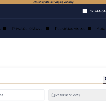
Užsisakykite skrydį šią vasarą!
JK
+44 84
s
Privatūs lėktuvai
Paskirties vietos
Api
: privačiu lėktuv