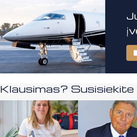
J
į
Klausimas? Susisiekit