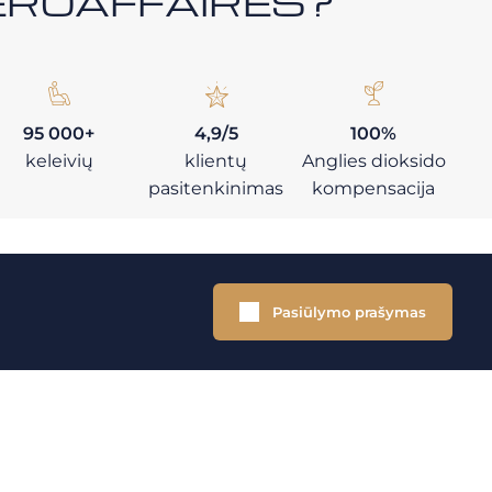
i AEROAFFAIRES?
95 000+
4,9/5
100%
keleivių
klientų
Anglies dioksido
pasitenkinimas
kompensacija
Pasiūlymo prašymas