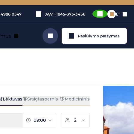
 4986 0547
JAV
+1845-373-3456
LT
e mus
Pasiūlymo prašymas
Ieškoti
u