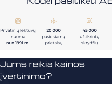
Kodėl pasitikėt
Privatinių lėktuvų
20 000
45 000
nuoma
pasiekiamų
užtikrintų
nuo 1991 m.
prietaisų
skrydžių
Jums reikia kainos
įvertinimo?