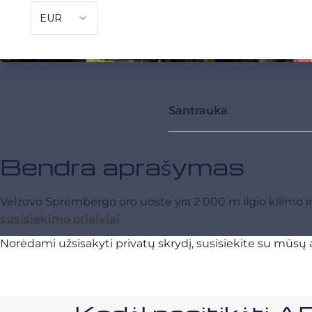
Santrauka
Bendra aprašymas
Velzovo Sprembergo oro uoste yra 2 000 m ilgio kilimo ir 
susisiekimo
orlaiviai
Norėdami užsisakyti privatų skrydį, susisiekite su mūsų a