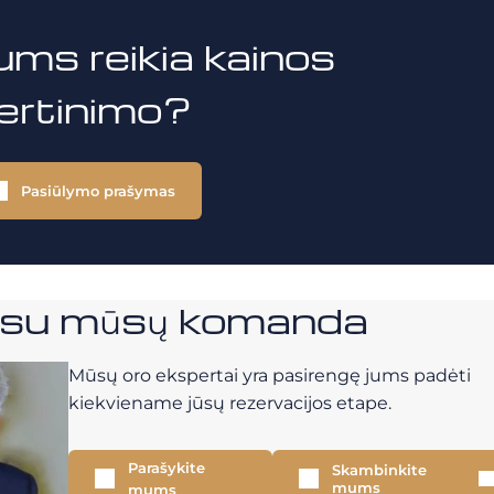
ums reikia kainos
vertinimo?
Pasiūlymo prašymas
e su mūsų komanda
Mūsų oro ekspertai yra pasirengę jums padėti
kiekviename jūsų rezervacijos etape.
Parašykite
Skambinkite
mums
mums