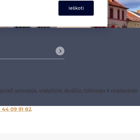
gvieji privatūs
,
vidutinio dydžio
,
tolimojo
ir
regioninio
1 44 09 91 82
.