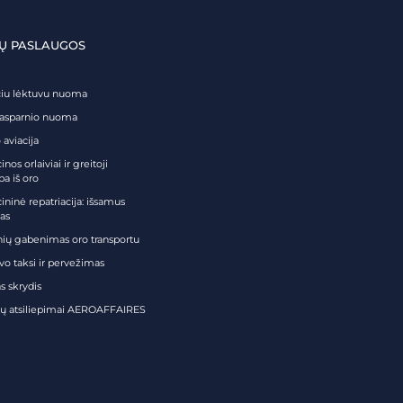
Ų PASLAUGOS
čiu lėktuvu nuoma
tasparnio nuoma
 aviacija
nos orlaiviai ir greitoji
ba iš oro
ininė repatriacija: išsamus
as
nių gabenimas oro transportu
vo taksi ir pervežimas
s skrydis
tų atsiliepimai AEROAFFAIRES