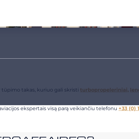
tūpimo takas, kuriuo gali skristi
turbopropeleriniai,
len
viacijos ekspertais visą parą veikiančiu telefonu
+33 (0) 