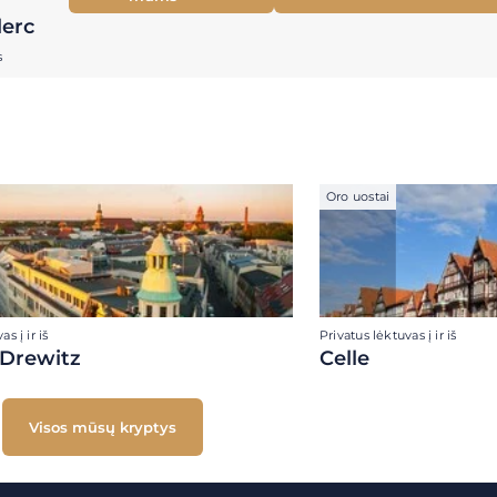
lerc
s
Oro uostai
s į ir iš
Privatus lėktuvas į ir iš
 Drewitz
Celle
Visos mūsų kryptys