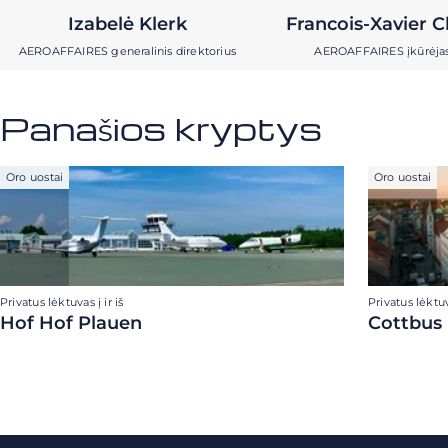
Izabelė Klerk
Francois-Xavier C
AEROAFFAIRES generalinis direktorius
AEROAFFAIRES įkūrėja
Panašios kryptys
Oro uostai
Oro uostai
Privatus lėktuvas į ir iš
Privatus lėktuva
Hof Hof Plauen
Cottbus