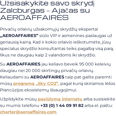
Užsisakykite savo skrydį
Zalcburgas – Ajačas su
AEROAFFAIRES
Privačių orlaivių užsakomųjų skrydžių ekspertai
„AEROAFFAIRES”
siūlo VIP ir asmenines paslaugas už
geriausią kainą. Kad ir kokio orlaivio ieškotumėte, jūsų
specialus skrydžio konsultantas teiks pagalbą visą parą,
likus ne daugiau kaip 2 valandoms iki skrydžio.
Su
AEROAFFAIRES
jau keliavo beveik 95 000 keleivių
daugiau nei 20 000 skirtingų privačių orlaivių.
Keliaudami su
AEROAFFAIRES
taip pat galite paremti
mūsų
programą „Sky CO2”,
pagal kurią skiriamos lėšos
Prancūzijos ekosistemų išsaugojimui.
Užpildykite mūsų
pasiūlymą internetu
arba susisiekite
su mumis telefonu
+33 (0) 1 44 09 91 82
arba el. paštu:
charter@aeroaffaires.com
.