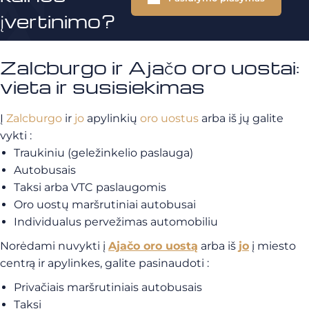
įvertinimo?
Zalcburgo ir Ajačo oro uostai:
vieta ir susisiekimas
Į
Zalcburgo
ir
jo
apylinkių
oro uostus
arba iš jų galite
vykti :
Traukiniu (geležinkelio paslauga)
Autobusais
Taksi arba VTC paslaugomis
Oro uostų maršrutiniai autobusai
Individualus pervežimas automobiliu
Norėdami nuvykti į
Ajačo oro uostą
arba iš
jo
į miesto
centrą ir apylinkes, galite pasinaudoti :
Privačiais maršrutiniais autobusais
Taksi