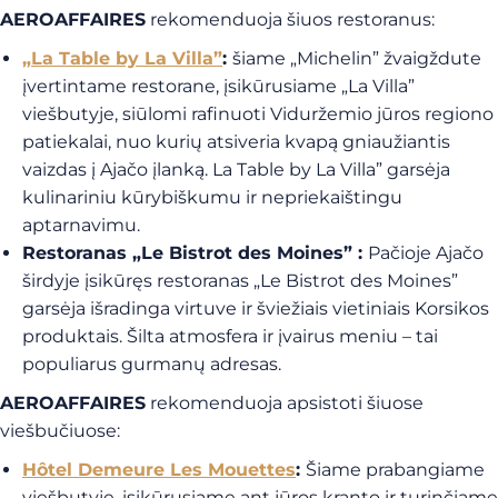
AEROAFFAIRES
rekomenduoja šiuos restoranus:
„La Table by La Villa”
:
šiame „Michelin” žvaigždute
įvertintame restorane, įsikūrusiame „La Villa”
viešbutyje, siūlomi rafinuoti Viduržemio jūros regiono
patiekalai, nuo kurių atsiveria kvapą gniaužiantis
vaizdas į Ajačo įlanką. La Table by La Villa” garsėja
kulinariniu kūrybiškumu ir nepriekaištingu
aptarnavimu.
Restoranas „Le Bistrot des Moines” :
Pačioje Ajačo
širdyje įsikūręs restoranas „Le Bistrot des Moines”
garsėja išradinga virtuve ir šviežiais vietiniais Korsikos
produktais. Šilta atmosfera ir įvairus meniu – tai
populiarus gurmanų adresas.
AEROAFFAIRES
rekomenduoja apsistoti šiuose
viešbučiuose:
Hôtel Demeure Les Mouettes
:
Šiame prabangiame
viešbutyje, įsikūrusiame ant jūros kranto ir turinčiame