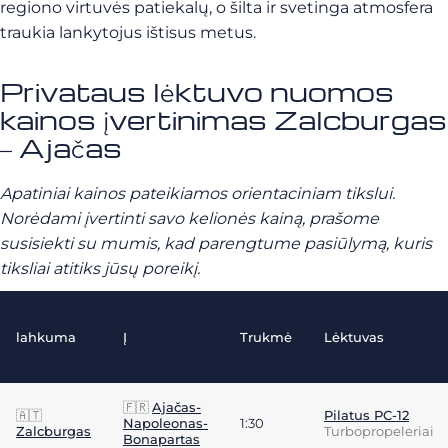
regiono virtuvės patiekalų, o šilta ir svetinga atmosfera
traukia lankytojus ištisus metus.
Privataus lėktuvo nuomos
kainos įvertinimas Zalcburgas
– Ajačas
Apatiniai kainos pateikiamos orientaciniam tikslui.
Norėdami įvertinti savo kelionės kainą, prašome
susisiekti su mumis, kad parengtume pasiūlymą, kuris
tiksliai atitiks jūsų poreikį.
lahkuma
Į
Trukmė
Lėktuvas
🇫🇷
Ajačas-
🇦🇹
Pilatus PC-12
Napoleonas-
1:30
Zalcburgas
Turbopropeleriai
Bonapartas