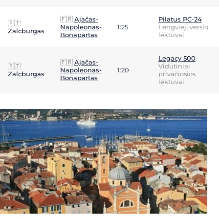
🇫🇷
Ajačas-
Pilatus PC-24
🇦🇹
Napoleonas-
1:25
Lengvieji verslo
Zalcburgas
Bonapartas
lėktuvai
Legacy 500
🇫🇷
Ajačas-
🇦🇹
Vidutiniai
Napoleonas-
1:20
Zalcburgas
privačiosios
Bonapartas
lėktuvai