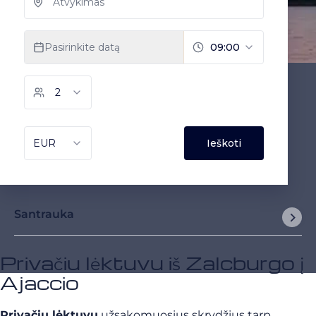
Santrauka
Privačiu lėktuvu iš Zalcburgo į
Ajaccio
Privačiu lėktuvu
užsakomuosius skrydžius tarp