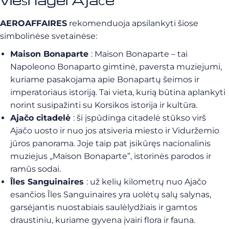
AEROAFFAIRES
rekomenduoja apsilankyti šiose
simbolinėse svetainėse:
Maison Bonaparte
: Maison Bonaparte – tai
Napoleono Bonaparto gimtinė, paversta muziejumi,
kuriame pasakojama apie Bonapartų šeimos ir
imperatoriaus istoriją. Tai vieta, kurią būtina aplankyti
norint susipažinti su Korsikos istorija ir kultūra.
Ajačo citadelė
: ši įspūdinga citadelė stūkso virš
Ajačo uosto ir nuo jos atsiveria miesto ir Viduržemio
jūros panorama. Joje taip pat įsikūręs nacionalinis
muziejus „Maison Bonaparte”, istorinės parodos ir
ramūs sodai.
Îles Sanguinaires
: už kelių kilometrų nuo Ajačo
esančios Îles Sanguinaires yra uolėtų salų salynas,
garsėjantis nuostabiais saulėlydžiais ir gamtos
draustiniu, kuriame gyvena įvairi flora ir fauna.