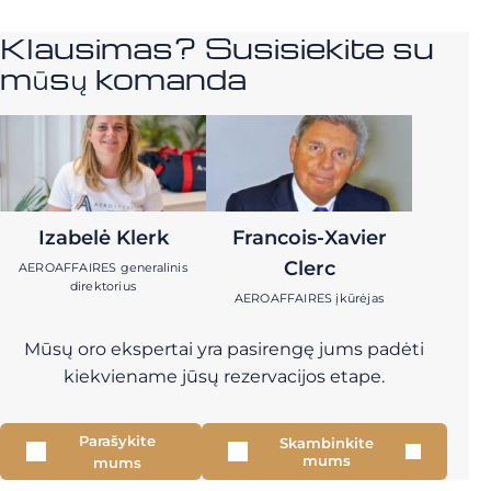
Klausimas? Susisiekite su
mūsų komanda
Izabelė Klerk
Francois-Xavier
Clerc
AEROAFFAIRES generalinis
direktorius
AEROAFFAIRES įkūrėjas
Mūsų oro ekspertai yra pasirengę jums padėti
kiekviename jūsų rezervacijos etape.
Parašykite
Skambinkite
mums
mums