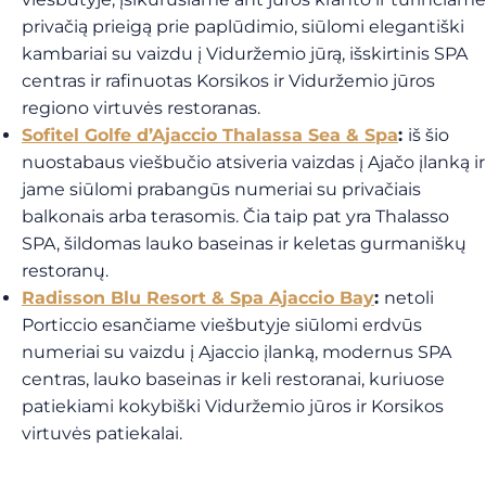
privačią prieigą prie paplūdimio, siūlomi elegantiški
kambariai su vaizdu į Viduržemio jūrą, išskirtinis SPA
centras ir rafinuotas Korsikos ir Viduržemio jūros
regiono virtuvės restoranas.
Sofitel Golfe d’Ajaccio Thalassa Sea & Spa
:
iš šio
nuostabaus viešbučio atsiveria vaizdas į Ajačo įlanką ir
jame siūlomi prabangūs numeriai su privačiais
balkonais arba terasomis. Čia taip pat yra Thalasso
SPA, šildomas lauko baseinas ir keletas gurmaniškų
restoranų.
Radisson Blu Resort & Spa Ajaccio Bay
:
netoli
Porticcio esančiame viešbutyje siūlomi erdvūs
numeriai su vaizdu į Ajaccio įlanką, modernus SPA
centras, lauko baseinas ir keli restoranai, kuriuose
patiekiami kokybiški Viduržemio jūros ir Korsikos
virtuvės patiekalai.