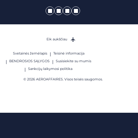
Eik aukščiau
Svetainės žemėlapis
Teisinė informacija
BENDROSIOS SĄLYGOS
Susisiekite su mumis
Sankcijų laikymosi politika
© 2026 AEROAFFAIRES. Visos teisės saugomos.