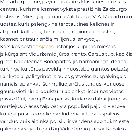
Mocarto gimtinė, jis yra pasaulinis klasikinės muzikos
centras, kuriame kasmet vyksta prestižinis Zalcburgo
festivalis. Miestą aptarnauja Zalcburgo-V. A. Mocarto oro
uostas, kuris palengvina tarptautines keliones ir
atspindi kultūrinę bei istorinę regiono atmosferą,
kasmet pritraukiančią milijonus lankytojų.
Korsikos sostinė
Ajačas
– istorijos kupinas miestas,
įsikūręs ant Viduržemio jūros kranto. Garsus tuo, kad čia
gimė Napoleonas Bonapartas, jis harmoningai derina
turtingą kultūros paveldą ir nuostabų gamtos peizažą.
Lankytojai gali tyrinėti siauras gatveles su spalvingais
namais, aplankyti šurmuliuojančius turgus, kuriuose
gausu vietinių produktų, ir aplankyti istorines vietas,
pavyzdžiui, namą Bonapartas, kuriame dabar įrengtas
muziejus. Ajačas taip pat yra populiari pajūrio vietovė,
kurioje puikūs smėlio paplūdimiai ir turkio spalvos
vanduo puikiai tinka poilsiui ir vandens sportui. Mieste
galima paragauti gardžių Viduržemio jūros ir Korsikos