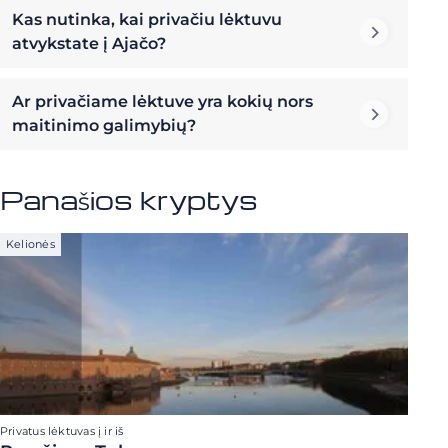
Kas nutinka, kai privačiu lėktuvu
atvykstate į Ajačo?
Ar privačiame lėktuve yra kokių nors
maitinimo galimybių?
Panašios kryptys
Kelionės
Privatus lėktuvas į ir iš