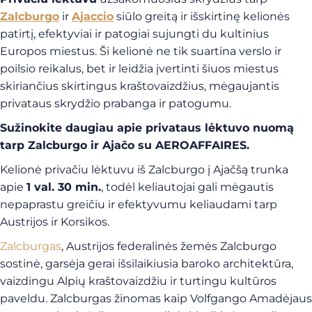
Zalcburgo
ir
Ajaccio
siūlo greitą ir išskirtinę kelionės
patirtį, efektyviai ir patogiai sujungti du kultinius
Europos miestus. Ši kelionė ne tik suartina verslo ir
poilsio reikalus, bet ir leidžia įvertinti šiuos miestus
skiriančius skirtingus kraštovaizdžius, mėgaujantis
privataus skrydžio prabanga ir patogumu.
Sužinokite daugiau apie privataus lėktuvo nuomą
tarp Zalcburgo ir Ajačo su AEROAFFAIRES.
Kelionė privačiu lėktuvu iš Zalcburgo į Ajačšą trunka
apie
1 val. 30 min.
, todėl keliautojai gali mėgautis
nepaprastu greičiu ir efektyvumu keliaudami tarp
Austrijos ir Korsikos.
Zalcburgas
, Austrijos federalinės žemės Zalcburgo
sostinė, garsėja gerai išsilaikiusia baroko architektūra,
vaizdingu Alpių kraštovaizdžiu ir turtingu kultūros
paveldu. Zalcburgas žinomas kaip Volfgango Amadėjaus