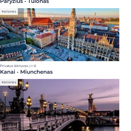
Paryžius - Tulonas
Kelionės
Privatus lėktuvas į ir iš
Kanai - Miunchenas
Kelionės