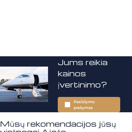
Jums reikia
kainos
įvertinimo?
Pasiūlymo
prašymas
Mūsų rekomendacijos jūsų
viešnagei Ajače