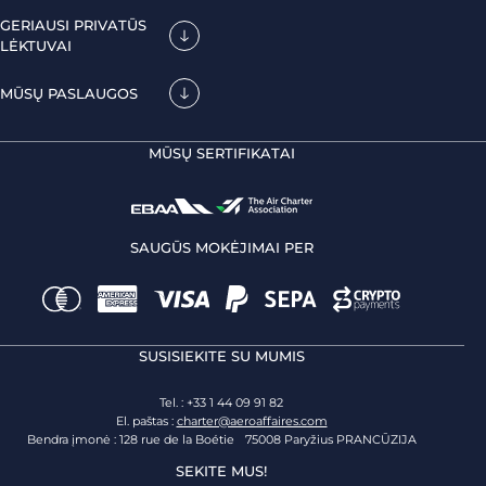
GERIAUSI PRIVATŪS
LĖKTUVAI
MŪSŲ PASLAUGOS
MŪSŲ SERTIFIKATAI
SAUGŪS MOKĖJIMAI PER
SUSISIEKITE SU MUMIS
Tel. : +33 1 44 09 91 82
El. paštas :
charter@aeroaffaires.com
Bendra įmonė : 128 rue de la Boétie 75008 Paryžius PRANCŪZIJA
SEKITE MUS!