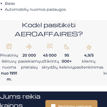
Baras
Automobilių nuomos paslaugos
Kodėl pasitikėti
AEROAFFAIRES?
Privatinių
20 000
45 000
95
4,9/5
lėktuvų
pasiekiamų
užtikrintų
000+
klientų
nuoma
prietaisų
skrydžių
keleivių
pasitenkinimas
nuo 1991
k
m.
Jums reikia
kainos
Pasiūlymo prašymas