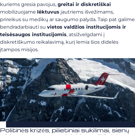
kuriems gresia pavojus,
greitai ir diskretiškai
mobilizuojame
lėktuvus
jautriems išvežimams,
prireikus su medikų ar saugumo palyda. Taip pat galime
bendradarbiauti su
vietos valdžios institucijomis ir
teisėsaugos institucijomis
, atsižvelgdami į
diskretiškumo reikalavimą, kurį lemia šios didelės
įtampos misijos.
Politinės krizės, pilietiniai sukilimai, sienų