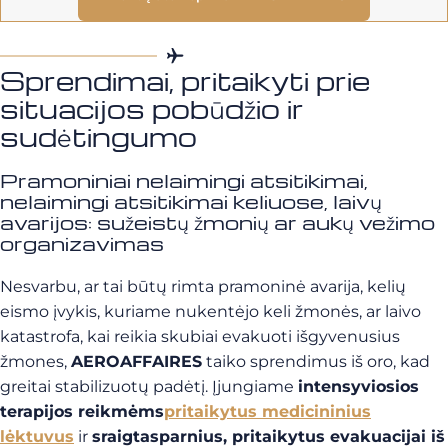
Sprendimai, pritaikyti prie
situacijos pobūdžio ir
sudėtingumo
Pramoniniai nelaimingi atsitikimai,
nelaimingi atsitikimai keliuose, laivų
avarijos: sužeistų žmonių ar aukų vežimo
organizavimas
Nesvarbu, ar tai būtų rimta pramoninė avarija, kelių
eismo įvykis, kuriame nukentėjo keli žmonės, ar laivo
katastrofa, kai reikia skubiai evakuoti išgyvenusius
žmones,
AEROAFFAIRES
taiko sprendimus iš oro, kad
greitai stabilizuotų padėtį. Įjungiame
intensyviosios
terapijos reikmėms
pritaikytus medicininius
lėktuvus
ir
sraigtasparnius, pritaikytus evakuacijai iš