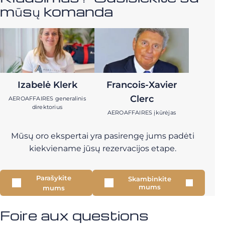
mūsų komanda
Izabelė Klerk
Francois-Xavier
Clerc
AEROAFFAIRES generalinis
direktorius
AEROAFFAIRES įkūrėjas
Mūsų oro ekspertai yra pasirengę jums padėti
kiekviename jūsų rezervacijos etape.
Parašykite
Skambinkite
mums
mums
Foire aux questions