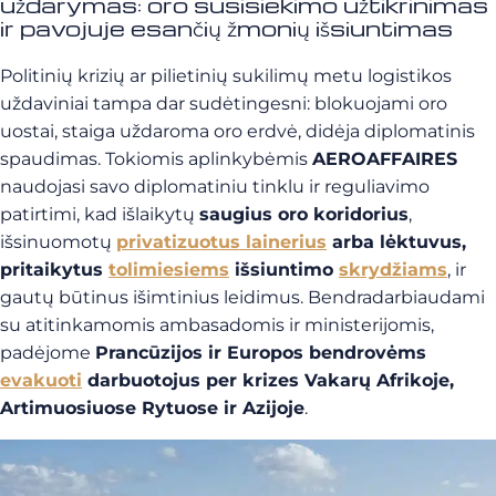
uždarymas: oro susisiekimo užtikrinimas
ir pavojuje esančių žmonių išsiuntimas
Politinių krizių ar pilietinių sukilimų metu logistikos
uždaviniai tampa dar sudėtingesni: blokuojami oro
uostai, staiga uždaroma oro erdvė, didėja diplomatinis
spaudimas. Tokiomis aplinkybėmis
AEROAFFAIRES
naudojasi savo diplomatiniu tinklu ir reguliavimo
patirtimi, kad išlaikytų
saugius oro koridorius
,
išsinuomotų
privatizuotus lainerius
arba lėktuvus,
pritaikytus
tolimiesiems
išsiuntimo
skrydžiams
, ir
gautų būtinus išimtinius leidimus. Bendradarbiaudami
su atitinkamomis ambasadomis ir ministerijomis,
padėjome
Prancūzijos ir Europos bendrovėms
evakuoti
darbuotojus per krizes Vakarų Afrikoje,
Artimuosiuose Rytuose ir Azijoje
.