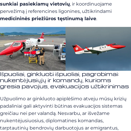
sunkiai pasiekiamų vietovių
, ir koordinuojame
pervežimą į referencines ligonines, užtikrindami
medicininės priežiūros tęstinumą laive
.
Išpuoliai, ginkluoti išpuoliai, pagrobimai:
nukentėjusiųjų ir komandų, kurioms
gresia pavojus, evakuacijos užtikrinimas
Užpuolimo ar ginkluoto apiplėšimo atveju mūsų krizių
padaliniai gali aktyvinti būtinas evakuacijos sistemas
greičiau nei per valandą. Nesvarbu, ar išvežame
nukentėjusiuosius, diplomatines komandas,
tarptautinių bendrovių darbuotojus ar emigrantus,