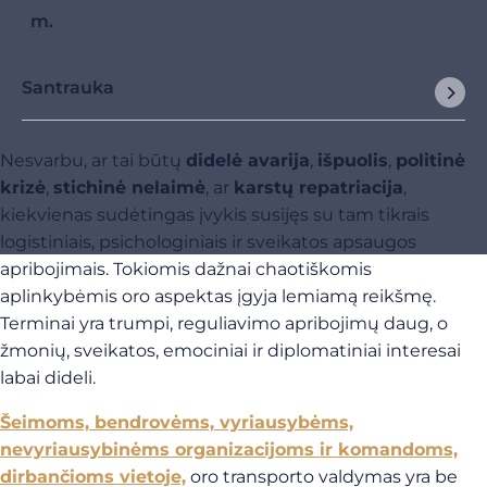
m.
Santrauka
Nesvarbu, ar tai būtų
didelė avarija
,
išpuolis
,
politinė
krizė
,
stichinė nelaimė
, ar
karstų repatriacija
,
kiekvienas sudėtingas įvykis susijęs su tam tikrais
logistiniais, psichologiniais ir sveikatos apsaugos
apribojimais. Tokiomis dažnai chaotiškomis
aplinkybėmis oro aspektas įgyja lemiamą reikšmę.
Terminai yra trumpi, reguliavimo apribojimų daug, o
žmonių, sveikatos, emociniai ir diplomatiniai interesai
labai dideli.
Šeimoms, bendrovėms, vyriausybėms,
nevyriausybinėms organizacijoms ir komandoms,
dirbančioms vietoje,
oro transporto valdymas yra be