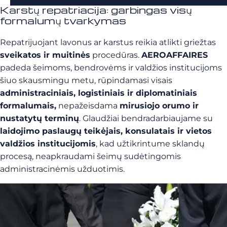
Karstų repatriacija: garbingas visų
formalumų tvarkymas
Repatrijuojant lavonus ar karstus reikia atlikti griežtas
sveikatos ir muitinės
procedūras.
AEROAFFAIRES
padeda šeimoms, bendrovėms ir valdžios institucijoms
šiuo skausmingu metu, rūpindamasi visais
administraciniais, logistiniais ir diplomatiniais
formalumais,
nepažeisdama
mirusiojo orumo ir
nustatytų terminų
. Glaudžiai bendradarbiaujame su
laidojimo paslaugų teikėjais, konsulatais ir vietos
valdžios institucijomis
, kad užtikrintume sklandų
procesą, neapkraudami šeimų sudėtingomis
administracinėmis užduotimis.