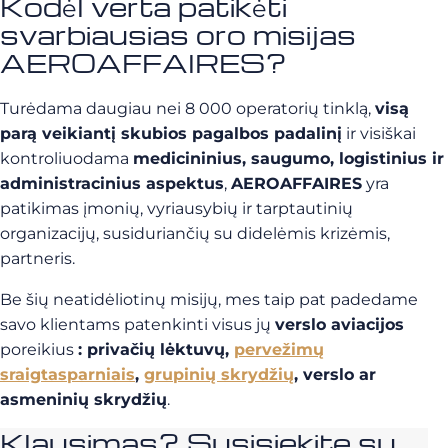
Kodėl verta patikėti
svarbiausias oro misijas
AEROAFFAIRES?
Turėdama daugiau nei 8 000 operatorių tinklą,
visą
parą veikiantį skubios pagalbos padalinį
ir visiškai
kontroliuodama
medicininius, saugumo, logistinius ir
administracinius aspektus
,
AEROAFFAIRES
yra
patikimas įmonių, vyriausybių ir tarptautinių
organizacijų, susiduriančių su didelėmis krizėmis,
partneris.
Be šių neatidėliotinų misijų, mes taip pat padedame
savo klientams patenkinti visus jų
verslo aviacijos
poreikius
: privačių lėktuvų,
pervežimų
sraigtasparniais
,
grupinių skrydžių
, verslo ar
asmeninių skrydžių
.
Klausimas? Susisiekite su