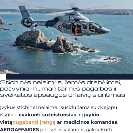
Stichinės nelaimės, žemės drebėjimai,
potvyniai: humanitarinės pagalbos ir
sveikatos apsaugos orlaivių siuntimas
Įvykus stichinei nelaimei, susiduriama su dvejopu
iššūkiu:
evakuoti sužeistuosius
ir į
įvykio
vietą
nugabenti įrangą
ar medicinos komandas
.
AEROAFFAIRES
per kelias valandas gali sukurti