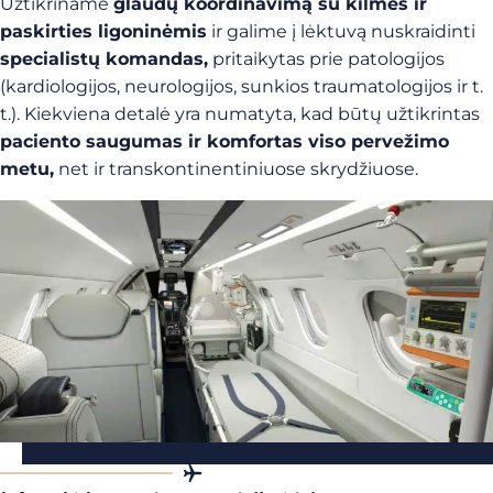
Užtikriname
glaudų koordinavimą su kilmės ir
paskirties ligoninėmis
ir galime į lėktuvą nuskraidinti
specialistų komandas,
pritaikytas prie patologijos
(kardiologijos, neurologijos, sunkios traumatologijos ir t.
t.). Kiekviena detalė yra numatyta, kad būtų užtikrintas
paciento saugumas ir komfortas viso pervežimo
metu,
net ir transkontinentiniuose skrydžiuose.