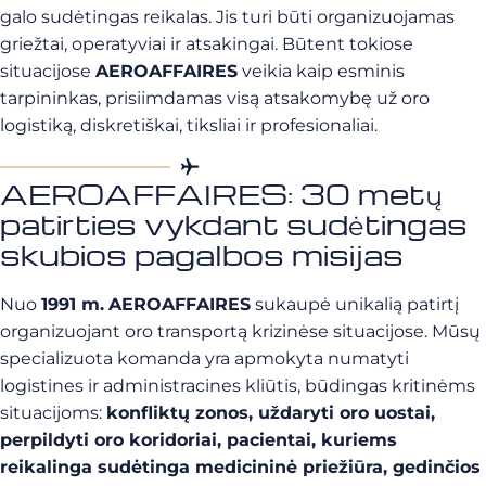
galo sudėtingas reikalas. Jis turi būti organizuojamas
griežtai, operatyviai ir atsakingai. Būtent tokiose
situacijose
AEROAFFAIRES
veikia kaip esminis
tarpininkas, prisiimdamas visą atsakomybę už oro
logistiką, diskretiškai, tiksliai ir profesionaliai.
AEROAFFAIRES: 30 metų
patirties vykdant sudėtingas
skubios pagalbos misijas
Nuo
1991 m.
AEROAFFAIRES
sukaupė unikalią patirtį
organizuojant oro transportą krizinėse situacijose. Mūsų
specializuota komanda yra apmokyta numatyti
logistines ir administracines kliūtis, būdingas kritinėms
situacijoms:
konfliktų zonos, uždaryti oro uostai,
perpildyti oro koridoriai, pacientai, kuriems
reikalinga sudėtinga medicininė priežiūra, gedinčios