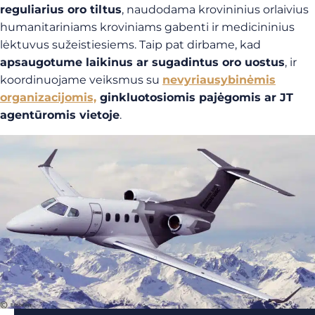
reguliarius oro tiltus
, naudodama krovininius orlaivius
humanitariniams kroviniams gabenti ir medicininius
lėktuvus sužeistiesiems. Taip pat dirbame, kad
apsaugotume laikinus ar sugadintus oro uostus
, ir
koordinuojame veiksmus su
nevyriausybinėmis
organizacijomis,
ginkluotosiomis pajėgomis ar JT
agentūromis vietoje
.