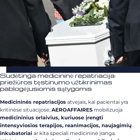
Sudėtinga medicininė repatriacija:
priežiūros tęstinumo užtikrinimas
pablogėjusiomis sąlygomis
Medicininės repatriacijos
atvejais, kai pacientai yra
kritinėse situacijose,
AEROAFFAIRES
mobilizuoja
medicininius orlaivius, kuriuose įrengti
intensyviosios terapijos, reanimacijos, naujagimių
inkubatoriai
ar kita speciali medicininė įranga.