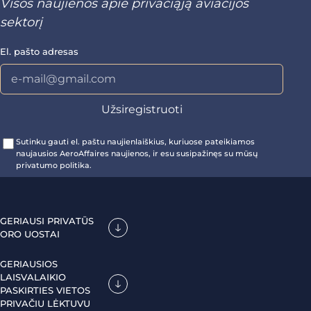
Visos naujienos apie privačiąją aviacijos
sektorį
El. pašto adresas
Sutinku gauti el. paštu naujienlaiškius, kuriuose pateikiamos
naujausios AeroAffaires naujienos, ir esu susipažinęs su mūsų
privatumo politika.
GERIAUSI PRIVATŪS
ORO UOSTAI
GERIAUSIOS
LAISVALAIKIO
PASKIRTIES VIETOS
PRIVAČIU LĖKTUVU