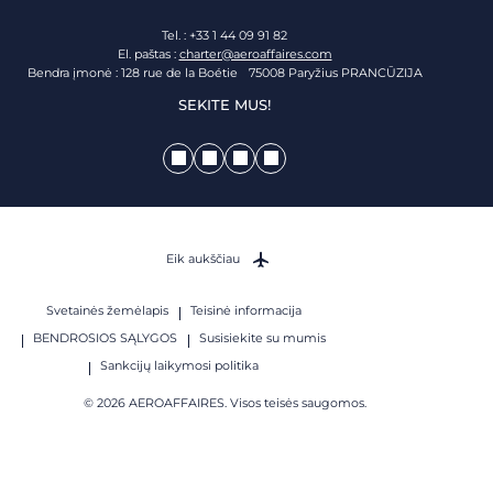
Tel. : +33 1 44 09 91 82
El. paštas :
charter@aeroaffaires.com
Bendra įmonė : 128 rue de la Boétie 75008 Paryžius PRANCŪZIJA
SEKITE MUS!
Eik aukščiau
Svetainės žemėlapis
Teisinė informacija
BENDROSIOS SĄLYGOS
Susisiekite su mumis
Sankcijų laikymosi politika
© 2026 AEROAFFAIRES. Visos teisės saugomos.