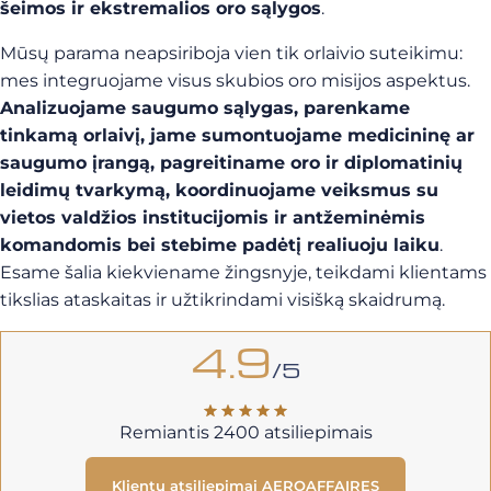
šeimos ir ekstremalios oro sąlygos
.
Mūsų parama neapsiriboja vien tik orlaivio suteikimu:
mes integruojame visus skubios oro misijos aspektus.
Analizuojame saugumo sąlygas, parenkame
tinkamą orlaivį, jame sumontuojame medicininę ar
saugumo įrangą, pagreitiname oro ir diplomatinių
leidimų tvarkymą, koordinuojame veiksmus su
vietos valdžios institucijomis ir antžeminėmis
komandomis bei stebime padėtį realiuoju laiku
.
Esame šalia kiekviename žingsnyje, teikdami klientams
tikslias ataskaitas ir užtikrindami visišką skaidrumą.
4.9
/5
Remiantis 2400 atsiliepimais
Klientų atsiliepimai AEROAFFAIRES