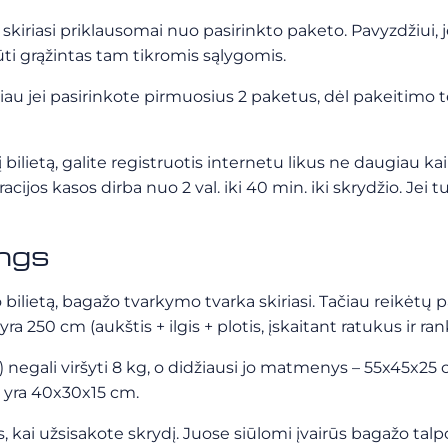
 skiriasi priklausomai nuo pasirinkto paketo. Pavyzdžiui, je
būti grąžintas tam tikromis sąlygomis.
 tačiau jei pasirinkote pirmuosius 2 paketus, dėl pakeitimo 
nį bilietą, galite registruotis internetu likus ne daugiau ka
cijos kasos dirba nuo 2 val. iki 40 min. iki skrydžio. Jei t
ngs
o bilietą, bagažo tvarkymo tvarka skiriasi. Tačiau reikėt
 250 cm (aukštis + ilgis + plotis, įskaitant ratukus ir ran
 negali viršyti 8 kg, o didžiausi jo matmenys – 55x45x25 cm
s yra 40x30x15 cm.
 kai užsisakote skrydį. Juose siūlomi įvairūs bagažo talp