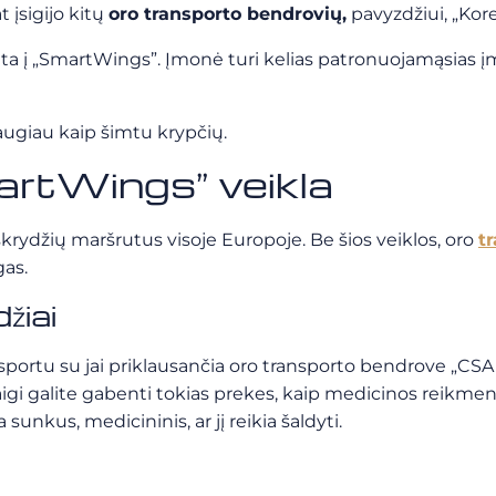
 įsigijo kitų
oro transporto bendrovių,
pavyzdžiui, „Korea
adinta į „SmartWings”. Įmonė turi kelias patronuojamąsia
augiau kaip šimtu krypčių.
martWings” veikla
skrydžių maršrutus visoje Europoje. Be šios veiklos, oro
t
gas.
žiai
ortu su jai priklausančia oro transporto bendrove „CSA 
aigi galite gabenti tokias prekes, kaip medicinos reikmen
sunkus, medicininis, ar jį reikia šaldyti.
i