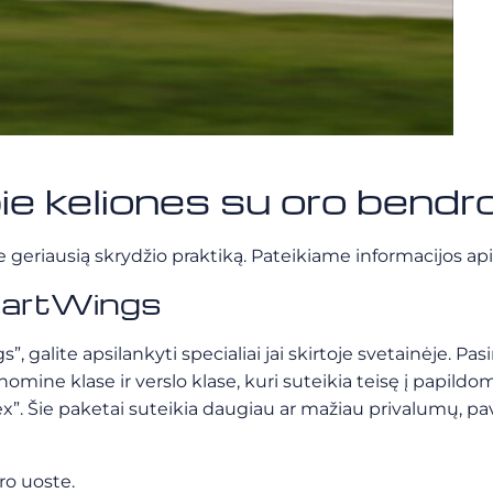
pie keliones su oro ben
e geriausią skrydžio praktiką. Pateikiame informacijos api
SmartWings
galite apsilankyti specialiai jai skirtoje svetainėje. Pasi
konomine klase ir verslo klase, kuri suteikia teisę į papi
lex”. Šie paketai suteikia daugiau ar mažiau privalumų, pavy
oro uoste.