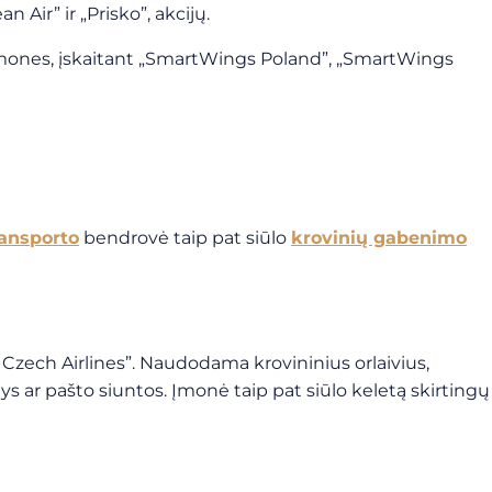
n Air” ir „Prisko”, akcijų.
s įmones, įskaitant „SmartWings Poland”, „SmartWings
ransporto
bendrovė taip pat siūlo
krovinių gabenimo
Czech Airlines”. Naudodama krovininius orlaivius,
ys ar pašto siuntos. Įmonė taip pat siūlo keletą skirtingų