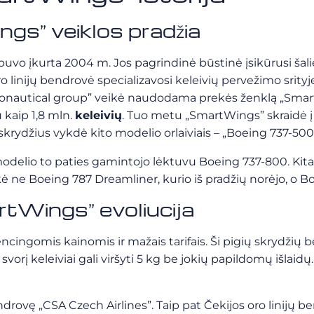
ngs” veiklos pradžia
vo įkurta 2004 m. Jos pagrindinė būstinė įsikūrusi šalies
o linijų bendrovė specializavosi keleivių pervežimo srity
aeronautical group” veikė naudodama prekės ženklą „Sma
 kaip 1,8 mln.
keleivių
. Tuo metu „SmartWings” skraidė į sa
skrydžius vykdė kito modelio orlaiviais – „Boeing 737-500
odelio to paties gamintojo lėktuvu Boeing 737-800. Kitai
ė ne Boeing 787 Dreamliner, kurio iš pradžių norėjo, o B
rtWings” evoliucija
ingomis kainomis ir mažais tarifais. Ši pigių skrydžių 
orį keleiviai gali viršyti 5 kg be jokių papildomų išlaidų
ndrovę „CSA Czech Airlines”. Taip pat Čekijos oro linijų b