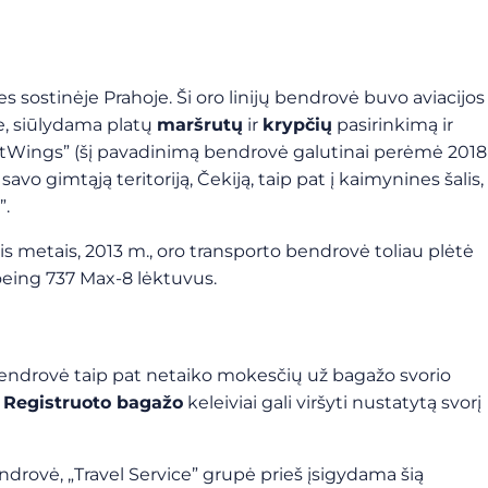
 sostinėje Prahoje. Ši oro linijų bendrovė buvo aviacijos
je, siūlydama platų
maršrutų
ir
krypčių
pasirinkimą ir
rtWings” (šį pavadinimą bendrovė galutinai perėmė 2018
vo gimtąją teritoriją, Čekiją, taip pat į kaimynines šalis,
”.
s metais, 2013 m., oro transporto bendrovė toliau plėtė
oeing 737 Max-8 lėktuvus.
bendrovė taip pat netaiko mokesčių už bagažo svorio
.
Registruoto bagažo
keleiviai gali viršyti nustatytą svorį
endrovė, „Travel Service” grupė prieš įsigydama šią