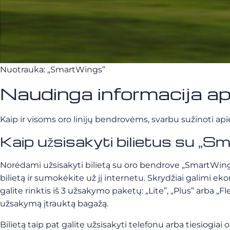
Nuotrauka: „SmartWings”
Naudinga informacija a
Kaip ir visoms oro linijų bendrovėms, svarbu sužinoti api
Kaip užsisakyti bilietus su „
Norėdami užsisakyti bilietą su oro bendrove „SmartWings”, 
bilietą ir sumokėkite už jį internetu. Skrydžiai galimi e
galite rinktis iš 3 užsakymo paketų: „Lite”, „Plus” arba „F
užsakymą įtrauktą bagažą.
Bilietą taip pat galite užsisakyti telefonu arba tiesiogiai 