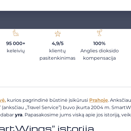
95 000+
4,9/5
100%
keleivių
klientų
Anglies dioksido
pasitenkinimas
kompensacija
vė,
kurios pagrindinė būstinė įsikūrusi
Prahoje
. Anksčiau
(anksčiau „Travel Service”) buvo įkurta 2004 m. SmartW
, dabar
yra
. Papasakosime jums viską apie jos istoriją, veik
artWings” istorija