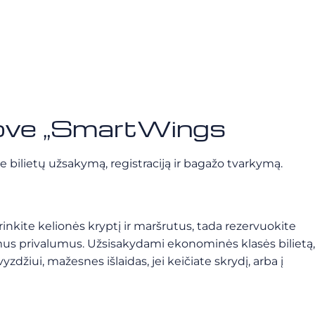
drove „SmartWings
e bilietų užsakymą, registraciją ir bagažo tvarkymą.
rinkite kelionės kryptį ir maršrutus, tada rezervuokite
ldomus privalumus. Užsisakydami ekonominės klasės bilietą,
zdžiui, mažesnes išlaidas, jei keičiate skrydį, arba į