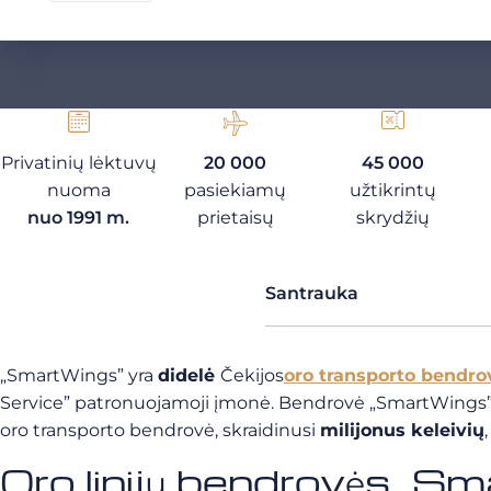
Privatinių lėktuvų
20 000
45 000
nuoma
pasiekiamų
užtikrintų
nuo 1991 m.
prietaisų
skrydžių
Santrauka
„SmartWings” yra
didelė
Čekijos
oro transporto bendro
Service” patronuojamoji įmonė. Bendrovė „SmartWings” 
oro transporto bendrovė, skraidinusi
milijonus keleivių
Oro linijų bendrovės „Sm