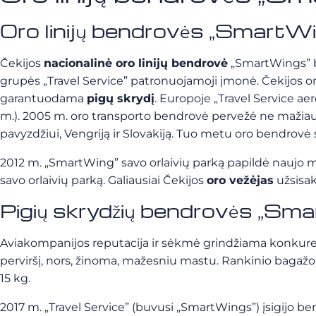
Oro linijų bendrovės „SmartWi
Čekijos
nacionalinė oro linijų bendrovė
„SmartWings” bu
grupės „Travel Service” patronuojamoji įmonė. Čekijos or
garantuodama
pigų skrydį
. Europoje „Travel Service 
m.). 2005 m. oro transporto bendrovė pervežė ne mažiau
pavyzdžiui, Vengriją ir Slovakiją. Tuo metu oro bendrovė 
2012 m. „SmartWing” savo orlaivių parką papildė naujo m
savo orlaivių parką. Galiausiai Čekijos
oro vežėjas
užsisak
Pigių skrydžių bendrovės „Sma
Aviakompanijos reputacija ir sėkmė grindžiama konkurenc
perviršį, nors, žinoma, mažesniu mastu. Rankinio bagažo sv
15 kg.
2017 m. „Travel Service” (buvusi „SmartWings”) įsigijo be