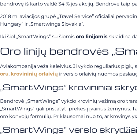
bendrovę iš karto valdė 34 % jos akcijų. Bendrovė taip pat
2018 m. aviacijos grupė „Travel Service” oficialiai perv
Hungary” ir „Smartwings Slovakia”.
Iki šiol „SmartWings” su šiomis
oro linijomis
skraidina d
Oro linijų bendrovės „S
Aviakompanija veža keleivius. Ji vykdo reguliarius pigių 
oru
,
krovininių
orlaivių
ir verslo orlaivių nuomos paslau
„SmartWings” krovininiai skryd
Bendrovė „SmartWings” vykdo krovinių vežimą oro transp
„SmartWings” gali pristatyti prekes į įvairius žemynus. T
oro konvojų formulių. Priklausomai nuo to, ar krovinys yra 
„SmartWings” verslo skrydžia