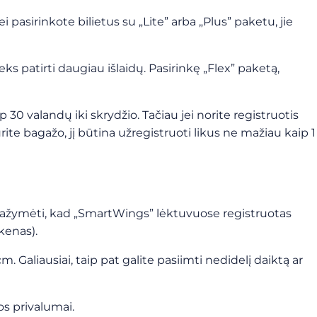
i pasirinkote bilietus su „Lite” arba „Plus” paketu, jie
teks patirti daugiau išlaidų. Pasirinkę „Flex” paketą,
ip 30 valandų iki skrydžio. Tačiau jei norite registruotis
urite bagažo, jį būtina užregistruoti likus ne mažiau kaip 1
ų pažymėti, kad „SmartWings” lėktuvuose registruotas
kenas).
. Galiausiai, taip pat galite pasiimti nedidelį daiktą ar
os privalumai.