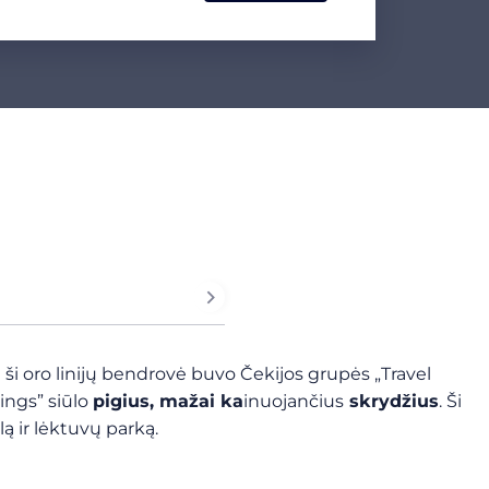
 ši oro linijų bendrovė buvo Čekijos grupės „Travel
ings” siūlo
pigius, mažai ka
inuojančius
skrydžius
. Ši
lą ir lėktuvų parką.