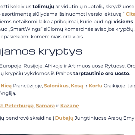
ežti keleivius
tolimųjų
ar vidutinių nuotolių skrydžiuose
o asortimentą siūlydama išsinuomoti verslo lėktuvą ”
Cit
 jiems netaikomi laiko apribojimai, kurie būdingi
visiems
 nuo „SmartWings” siūlomų komercinės aviacijos krypčių, su
epasiekiami komerciniais orlaiviais.
jamos kryptys
ropoje, Rusijoje, Afrikoje ir Artimuosiuose Rytuose. Oro l
ių krypčių vykdomos iš Prahos
tarptautinio
oro uosto
.
į
Nicą
Prancūzijoje,
Salonikus
,
Kosą
ir
Korfu
Graikijoje, ta
Angliją.
t Peterburgą
,
Samarą
ir
Kazanę
.
ijų bendrovė skraidina į
Dubajų
Jungtiniuose Arabų Emy