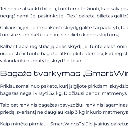
Jei norite atšaukti bilietą, turėtumėte žinoti, kad sąlygos
negrąžinami. Jei pasirinkote „Flex” paketą, bilietas gali 
Galiausiai, jei norite pakeisti skrydį, galite tai padaryti,
turėsite sumokėti tik naujojo bilieto kainos skirtumą.
Kalbant apie registraciją prieš skrydį, jei turite elektroni
oro uoste ir turite bagažo, atkreipkite dėmesį, kad registra
valandai iki numatyto skrydžio laiko.
Bagažo tvarkymas „SmartWi
Priklausomai nuo paketo, kurį įsigijote pirkdami skrydži
bagažas negali viršyti 32 kg. Didžiausi bendri matmenys yra
Taip pat rankinis bagažas (pavyzdžiui, rankinis lagaminas)
priedą, sveriantį ne daugiau kaip 3 kg ir kurio matmeny
Kaip minėta pirmiau, „SmartWings” siūlo įvairius paketus,