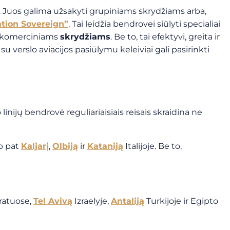
. Juos galima užsakyti grupiniams skrydžiams arba,
ation Sovereign”
. Tai leidžia bendrovei siūlyti specialiai
komerciniams
skrydžiams
. Be to, tai efektyvi, greita ir
 verslo aviacijos pasiūlymu keleiviai gali pasirinkti
inijų bendrovė reguliariaisiais reisais skraidina ne
ip pat
Kaljarį
,
Olbiją
ir
Kataniją
Italijoje. Be to,
ratuose,
Tel Avivą
Izraelyje,
Antaliją
Turkijoje ir Egipto