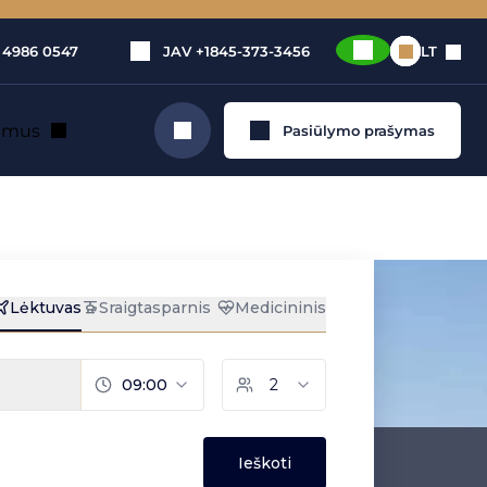
 4986 0547
JAV
+1845-373-3456
LT
e mus
Pasiūlymo prašymas
Ieškoti