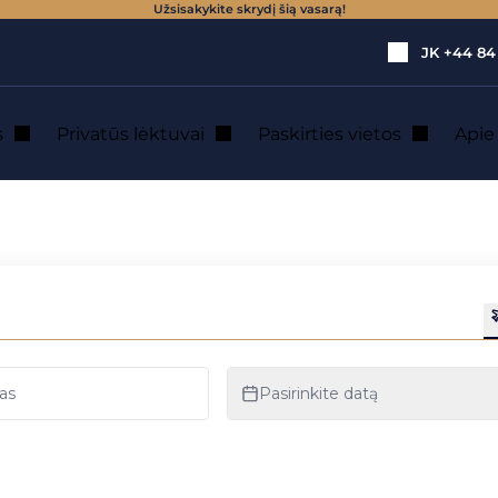
Užsisakykite skrydį šią vasarą!
JK
+44 84
s
Privatūs lėktuvai
Paskirties vietos
Api
inijos