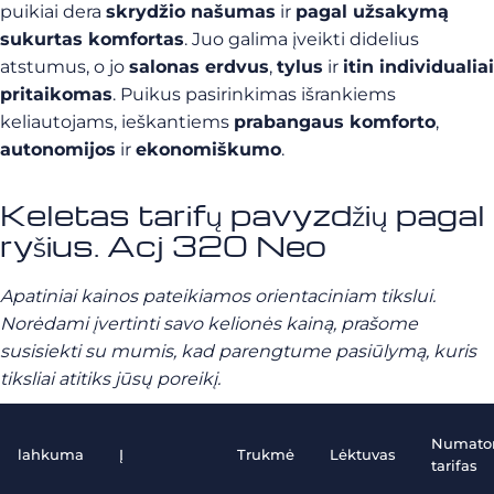
puikiai dera
skrydžio našumas
ir
pagal užsakymą
sukurtas komfortas
. Juo galima įveikti didelius
atstumus, o jo
salonas erdvus
,
tylus
ir
itin individualiai
pritaikomas
. Puikus pasirinkimas išrankiems
keliautojams, ieškantiems
prabangaus komforto
,
autonomijos
ir
ekonomiškumo
.
Keletas tarifų pavyzdžių pagal
ryšius. Acj 320 Neo
Apatiniai kainos pateikiamos orientaciniam tikslui.
Norėdami įvertinti savo kelionės kainą, prašome
susisiekti su mumis, kad parengtume pasiūlymą, kuris
tiksliai atitiks jūsų poreikį.
Numato
lahkuma
Į
Trukmė
Lėktuvas
tarifas