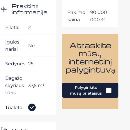
Praktinė
informacija
Pirkimo
90 000
kaina
000 €
Pilotai
2
Įgulos
Atraskite
Ne
nariai
mūsų
internetinį
Sėdynės
25
palygintuvą
Bagažo
skyriaus
37,5 m³
Palyginkite
tūris
mūsų prietaisus
Tualetai