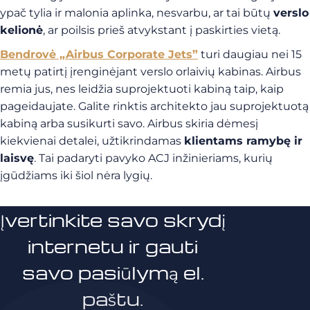
ypač tylia ir malonia aplinka, nesvarbu, ar tai būtų
verslo
kelionė
, ar poilsis prieš atvykstant į paskirties vietą.
Bendrovė „Airbus Corporate Jets”
turi daugiau nei 15
metų patirtį įrenginėjant verslo orlaivių kabinas. Airbus
remia jus, nes leidžia suprojektuoti kabiną taip, kaip
pageidaujate. Galite rinktis architekto jau suprojektuotą
kabiną arba susikurti savo. Airbus skiria dėmesį
kiekvienai detalei, užtikrindamas
klientams ramybę ir
laisvę
. Tai padaryti pavyko ACJ inžinieriams, kurių
įgūdžiams iki šiol nėra lygių.
Įvertinkite savo skrydį
internetu ir gauti
savo pasiūlymą el.
paštu.