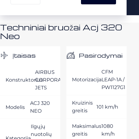
Techniniai bruožai Acj 320
Neo
Pasirodymai
Įtaisas
CFM
AIRBUS
Motorizacija
LEAP-1A /
Konstruktorius
CORPORATE
PW1127G1
JETS
Kruizinis
ACJ 320
101 km/h
Modelis
greitis
NEO
Maksimalus
1080
Ilgųjų
greitis
km/h
nuotolių
Kategorija