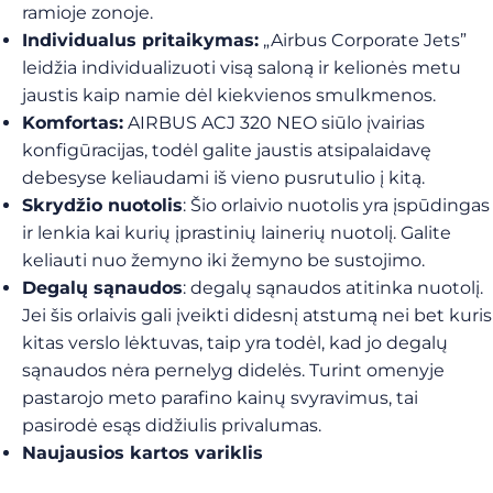
ramioje zonoje.
Individualus pritaikymas:
„Airbus Corporate Jets”
leidžia individualizuoti visą saloną ir kelionės metu
jaustis kaip namie dėl kiekvienos smulkmenos.
Komfortas:
AIRBUS ACJ 320 NEO siūlo įvairias
konfigūracijas, todėl galite jaustis atsipalaidavę
debesyse keliaudami iš vieno pusrutulio į kitą.
Skrydžio nuotolis
: Šio orlaivio nuotolis yra įspūdingas
ir lenkia kai kurių įprastinių lainerių nuotolį. Galite
keliauti nuo žemyno iki žemyno be sustojimo.
Degalų sąnaudos
: degalų sąnaudos atitinka nuotolį.
Jei šis orlaivis gali įveikti didesnį atstumą nei bet kuris
kitas verslo lėktuvas, taip yra todėl, kad jo degalų
sąnaudos nėra pernelyg didelės. Turint omenyje
pastarojo meto parafino kainų svyravimus, tai
pasirodė esąs didžiulis privalumas.
Naujausios kartos variklis