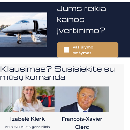
Jums reikia
kainos
įvertinimo?
Pasiūlymo
prašymas
Klausimas? Susisiekite su
mūsų komanda
Izabelė Klerk
Francois-Xavier
Clerc
AEROAFFAIRES generalinis