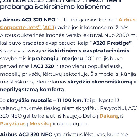
prabanga išskirtinėms kelionėms
„Airbus ACJ 320 NEO
” – tai naujausios kartos ”
Airbus
Corporate Jets” (ACJ
), aviacijos ir kosmoso milžinės
Airbus dukterinės įmonės, verslo lėktuvai. Nuo 2000 m.,
kai buvo pradėtas eksploatuoti kaip ”
A320 Prestige”
,
šis orlaivis išsiskyrė
išskirtinėmis eksploatacinėmis
savybėmis ir
prabangiu interjeru
. 2011 m. jis buvo
pervadintas į
ACJ 320
ir tapo vienu populiariausių
modelių privačių lėktuvų sektoriuje. Šis modelis įkūnija
meistriškumą, derindamas
skrydžio ekonomiškumą
ir
neprilygstamą komfortą
.
Jo
skrydžio nuotolis – 11 100 km.
Tai prilygsta 13
valandų trukmės tiesioginiam skrydžiui. Pavyzdžiui, ACJ
320 NEO galite keliauti iš Naujojo Delio į
Dakarą
, iš
Paryžiaus
į
Meksiką
ir dar daugiau.
Airbus ACJ 320 NEO
yra privatus lėktuvas, kuriame