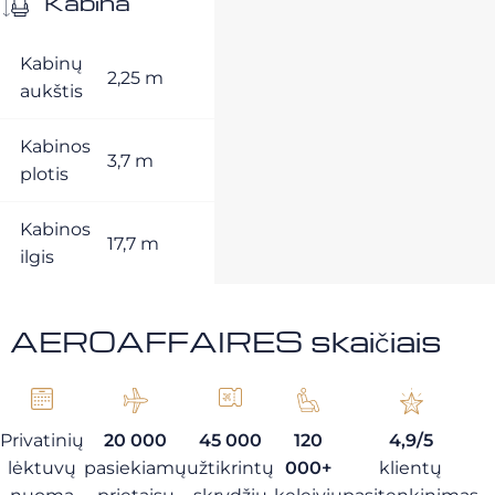
Kabina
Kabinų
2,25 m
aukštis
Kabinos
3,7 m
plotis
Kabinos
17,7 m
ilgis
AEROAFFAIRES skaičiais
Privatinių
20 000
45 000
120
4,9/5
lėktuvų
pasiekiamų
užtikrintų
000+
klientų