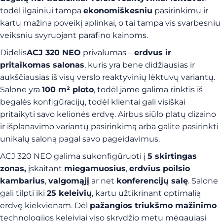
todėl ilgainiui tampa
ekonomiškesniu
pasirinkimu ir
kartu mažina poveikį aplinkai, o tai tampa vis svarbesniu
veiksniu svyruojant parafino kainoms.
Didelis
ACJ 320 NEO
privalumas –
erdvus ir
pritaikomas salonas
, kuris yra bene didžiausias ir
aukščiausias iš visų verslo reaktyvinių lėktuvų variantų.
Salone yra
100 m² ploto
, todėl jame galima rinktis iš
begalės konfigūracijų, todėl klientai gali visiškai
pritaikyti savo kelionės erdvę. Airbus siūlo platų dizaino
ir išplanavimo variantų pasirinkimą arba galite pasirinkti
unikalų saloną pagal savo pageidavimus.
ACJ 320 NEO galima sukonfigūruoti į
5 skirtingas
zonas,
įskaitant
miegamuosius
,
erdvius poilsio
kambarius
,
valgomąjį
ar net
konferencijų salę
. Salone
gali tilpti iki
25 keleivių
, kartu užtikrinant optimalią
erdvę kiekvienam. Dėl
pažangios triukšmo mažinimo
technologijos keleiviai viso skrydžio metu mėgaujasi