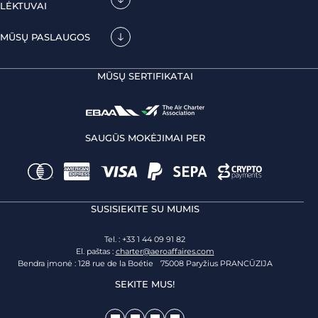
LĖKTUVAI
MŪSŲ PASLAUGOS
MŪSŲ SERTIFIKATAI
SAUGŪS MOKĖJIMAI PER
SUSISIEKITE SU MUMIS
Tel. : +33 1 44 09 91 82
El. paštas :
charter@aeroaffaires.com
Bendra įmonė : 128 rue de la Boétie 75008 Paryžius PRANCŪZIJA
SEKITE MUS!