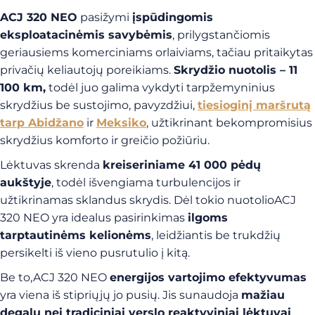
ACJ 320 NEO
pasižymi
įspūdingomis
eksploatacinėmis savybėmis
, prilygstančiomis
geriausiems komerciniams orlaiviams, tačiau pritaikytas
privačių keliautojų poreikiams.
Skrydžio nuotolis – 11
100 km,
todėl juo galima vykdyti tarpžemyninius
skrydžius be sustojimo, pavyzdžiui,
tiesioginį maršrutą
tarp Abidžano
ir
Meksiko
, užtikrinant bekompromisius
skrydžius komforto ir greičio požiūriu.
Lėktuvas skrenda
kreiseriniame 41 000 pėdų
aukštyje
, todėl išvengiama turbulencijos ir
užtikrinamas sklandus skrydis. Dėl tokio nuotolioACJ
320 NEO yra idealus pasirinkimas
ilgoms
tarptautinėms kelionėms
, leidžiantis be trukdžių
persikelti iš vieno pusrutulio į kitą.
Be to,ACJ 320 NEO
energijos vartojimo efektyvumas
yra viena iš stipriųjų jo pusių. Jis sunaudoja
mažiau
degalų nei tradiciniai verslo reaktyviniai lėktuvai
,