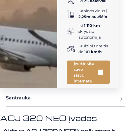
Iki
25 keleiviai
Kabinos vidus į
2,25m aukščio
Iki
1 110 km
skrydžio
autonomija
Kruizinis greitis
de
101 km/h
Įvertinkite
savo
skrydį
internetu
Santrauka
ACJ 320 NEO įvadas
„Airbus ACJ 320 NEO”: našumas ir