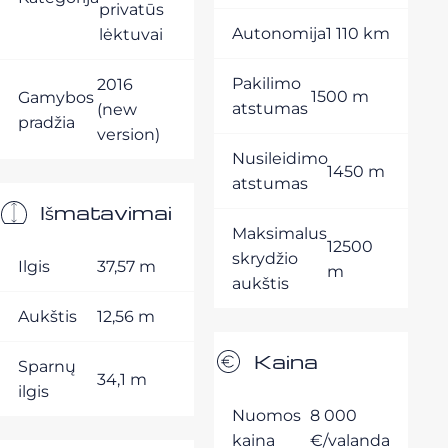
privatūs
Autonomija
1 110 km
lėktuvai
Pakilimo
2016
1500 m
Gamybos
atstumas
(new
pradžia
version)
Nusileidimo
1450 m
atstumas
Išmatavimai
Maksimalus
12500
skrydžio
Ilgis
37,57 m
m
aukštis
Aukštis
12,56 m
Kaina
Sparnų
34,1 m
ilgis
Nuomos
8 000
kaina
€/valanda