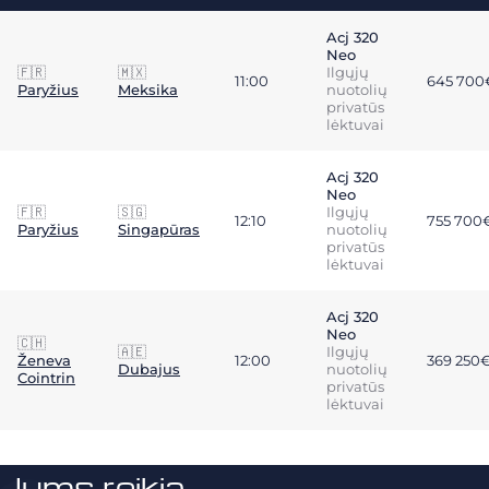
Acj 320
Neo
🇫🇷
🇲🇽
Ilgųjų
11:00
645 700
Paryžius
Meksika
nuotolių
privatūs
lėktuvai
Acj 320
Neo
🇫🇷
🇸🇬
Ilgųjų
12:10
755 700
Paryžius
Singapūras
nuotolių
privatūs
lėktuvai
Acj 320
Neo
🇨🇭
🇦🇪
Ilgųjų
Ženeva
12:00
369 250
Dubajus
nuotolių
Cointrin
privatūs
lėktuvai
Jums reikia