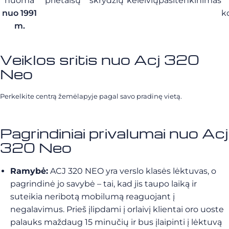
nuoma
prietaisų
skrydžių
keleivių
pasitenkinimas
nuo 1991
k
m.
Veiklos sritis nuo Acj 320
Neo
Perkelkite centrą žemėlapyje pagal savo pradinę vietą.
Pagrindiniai privalumai nuo Acj
320 Neo
Ramybė:
ACJ 320 NEO yra verslo klasės lėktuvas, o
pagrindinė jo savybė – tai, kad jis taupo laiką ir
suteikia neribotą mobilumą reaguojant į
negalavimus. Prieš įlipdami į orlaivį klientai oro uoste
palauks maždaug 15 minučių ir bus įlaipinti į lėktuvą