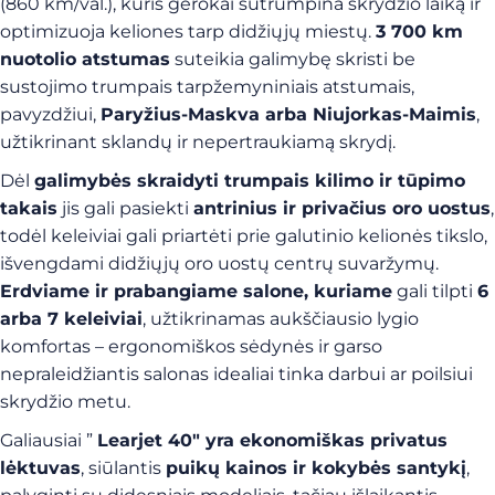
(860 km/val.), kuris gerokai sutrumpina skrydžio laiką ir
optimizuoja keliones tarp didžiųjų miestų.
3 700 km
nuotolio atstumas
suteikia galimybę skristi be
sustojimo trumpais tarpžemyniniais atstumais,
pavyzdžiui,
Paryžius-Maskva arba Niujorkas-Maimis
,
užtikrinant sklandų ir nepertraukiamą skrydį.
Dėl
galimybės skraidyti trumpais kilimo ir tūpimo
takais
jis gali pasiekti
antrinius ir privačius oro uostus
,
todėl keleiviai gali priartėti prie galutinio kelionės tikslo,
išvengdami didžiųjų oro uostų centrų suvaržymų.
Erdviame ir prabangiame salone, kuriame
gali tilpti
6
arba 7 keleiviai
, užtikrinamas aukščiausio lygio
komfortas – ergonomiškos sėdynės ir garso
nepraleidžiantis salonas idealiai tinka darbui ar poilsiui
skrydžio metu.
Galiausiai ”
Learjet 40″ yra ekonomiškas privatus
lėktuvas
, siūlantis
puikų kainos ir kokybės santykį
,