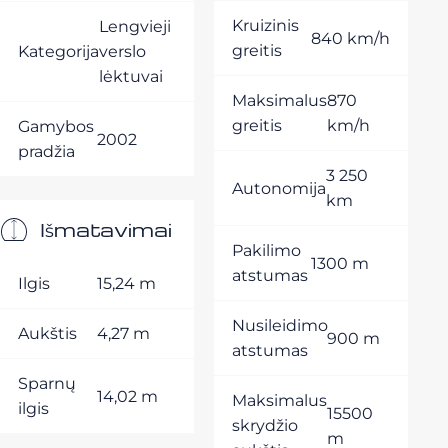
Kruizinis
Lengvieji
840 km/h
greitis
Kategorija
verslo
lėktuvai
Maksimalus
870
greitis
km/h
Gamybos
2002
pradžia
3 250
Autonomija
km
Išmatavimai
Pakilimo
1300 m
atstumas
Ilgis
15,24 m
Nusileidimo
Aukštis
4,27 m
900 m
atstumas
Sparnų
14,02 m
Maksimalus
ilgis
15500
skrydžio
m