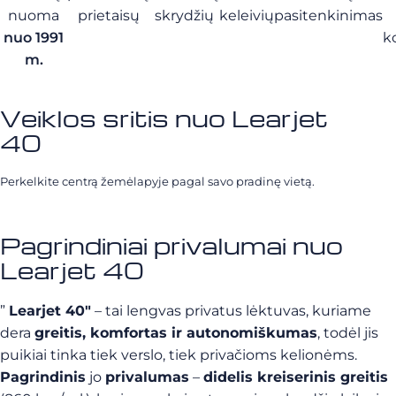
nuoma
prietaisų
skrydžių
keleivių
pasitenkinimas
nuo 1991
k
m.
Veiklos sritis nuo Learjet
40
Perkelkite centrą žemėlapyje pagal savo pradinę vietą.
Pagrindiniai privalumai nuo
Learjet 40
”
Learjet 40″
– tai lengvas privatus lėktuvas, kuriame
dera
greitis, komfortas ir autonomiškumas
, todėl jis
puikiai tinka tiek verslo, tiek privačioms kelionėms.
Pagrindinis
jo
privalumas
–
didelis kreiserinis greitis