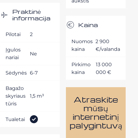
aukštis
Praktinė
informacija
Kaina
Pilotai
2
Nuomos
2 900
kaina
€/valanda
Įgulos
Ne
nariai
Pirkimo
13 000
kaina
000 €
Sėdynės
6-7
Bagažo
skyriaus
1,5 m³
Atraskite
tūris
mūsų
internetinį
Tualetai
palygintuvą