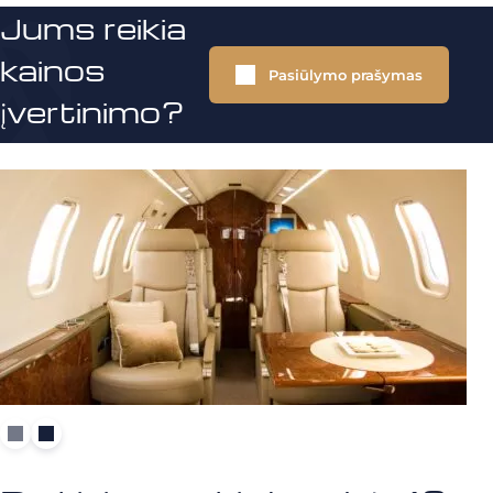
Jums reikia
kainos
Pasiūlymo prašymas
įvertinimo?