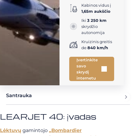
Kabinos vidus į
1,65m aukščio
Iki
3 250 km
skrydžio
autonomija
Kruizinis greitis
de
840 km/h
Įvertinkite
savo
skrydį
internetu
Santrauka
LEARJET 40: įvadas
Lėktuvų
gamintojo
„Bombardier