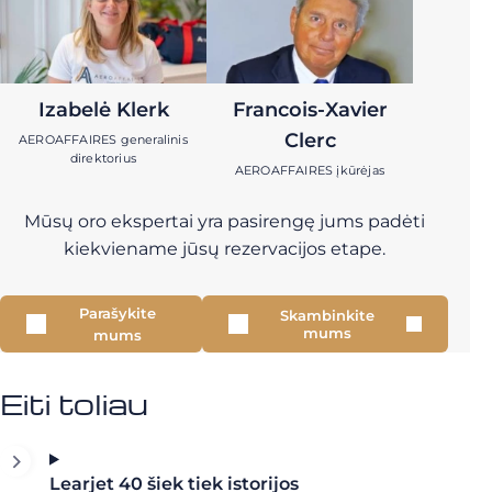
Izabelė Klerk
Francois-Xavier
Clerc
AEROAFFAIRES generalinis
direktorius
AEROAFFAIRES įkūrėjas
Mūsų oro ekspertai yra pasirengę jums padėti
kiekviename jūsų rezervacijos etape.
Parašykite
Skambinkite
mums
mums
Eiti toliau
Learjet 40 šiek tiek istorijos