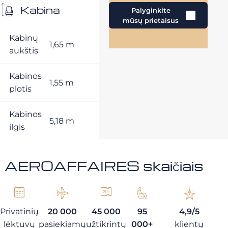
Kabina
Palyginkite
mūsų prietaisus
Kabinų
1,65 m
aukštis
Kabinos
1,55 m
plotis
Kabinos
5,18 m
ilgis
AEROAFFAIRES skaičiais
Privatinių
20 000
45 000
95
4,9/5
lėktuvų
pasiekiamų
užtikrintų
000+
klientų