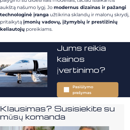
palyginti su didesniais modeliais, tačiau išlaikantis
aukštą našumo lygį. Jo
modernus dizainas ir pažangi
technologinė įranga
užtikrina sklandų ir malonų skrydį,
pritaikytą
įmonių vadovų, įžymybių ir prestižinių
keliautojų
poreikiams.
Jums reikia
kainos
įvertinimo?
Pasiūlymo
prašymas
Klausimas? Susisiekite su
mūsų komanda