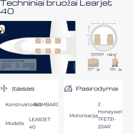
Techniniai bruožai Learjet
40
Pasirodymai
Įtaisas
2
Konstruktorius
BOMBARDIER
Honeywell
Motorizacija
TFE731-
LEARJET
Modelis
20AR
40