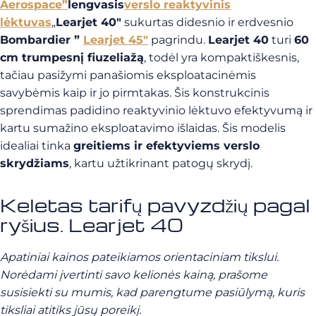
Aerospace”
lengvasis
verslo reaktyvinis
lėktuvas
„
Learjet 40″
sukurtas didesnio ir erdvesnio
Bombardier ”
Learjet 45″
pagrindu.
Learjet 40
turi
60
cm trumpesnį fiuzeliažą
, todėl yra kompaktiškesnis,
tačiau pasižymi panašiomis eksploatacinėmis
savybėmis kaip ir jo pirmtakas. Šis konstrukcinis
sprendimas padidino reaktyvinio lėktuvo efektyvumą ir
kartu sumažino eksploatavimo išlaidas. Šis modelis
idealiai tinka
greitiems ir efektyviems verslo
skrydžiams
, kartu užtikrinant patogų skrydį.
Keletas tarifų pavyzdžių pagal
ryšius. Learjet 40
Apatiniai kainos pateikiamos orientaciniam tikslui.
Norėdami įvertinti savo kelionės kainą, prašome
susisiekti su mumis, kad parengtume pasiūlymą, kuris
tiksliai atitiks jūsų poreikį.