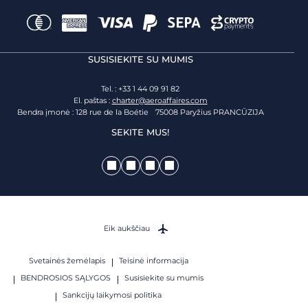
SUSISIEKITE SU MUMIS
Tel. : +33 1 44 09 91 82
El. paštas :
charter@aeroaffaires.com
Bendra įmonė : 128 rue de la Boétie 75008 Paryžius PRANCŪZIJA
SEKITE MUS!
Eik aukščiau
Svetainės žemėlapis
Teisinė informacija
BENDROSIOS SĄLYGOS
Susisiekite su mumis
Sankcijų laikymosi politika