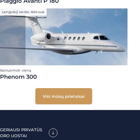
Piaggio Avanti P 180
Lengvieji verslo lėktuvai
Išsinuomoti vieną
Phenom 300
Visi mūsų prietaisai
GERIAUSI PRIVATŪS
ORO UOSTAI