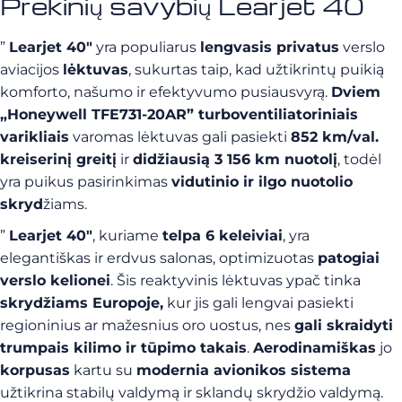
Prekinių savybių Learjet 40
”
Learjet 40″
yra populiarus
lengvasis privatus
verslo
aviacijos
lėktuvas
, sukurtas taip, kad užtikrintų puikią
komforto, našumo ir efektyvumo pusiausvyrą.
Dviem
„Honeywell TFE731-20AR” turboventiliatoriniais
varikliais
varomas lėktuvas gali pasiekti
852 km/val.
kreiserinį greitį
ir
didžiausią 3 156 km nuotolį
, todėl
yra puikus pasirinkimas
vidutinio ir ilgo nuotolio
skryd
žiams.
”
Learjet 40″
, kuriame
telpa 6 keleiviai
, yra
elegantiškas ir erdvus salonas, optimizuotas
patogiai
verslo kelionei
. Šis reaktyvinis lėktuvas ypač tinka
skrydžiams Europoje,
kur jis gali lengvai pasiekti
regioninius ar mažesnius oro uostus, nes
gali skraidyti
trumpais kilimo ir tūpimo takais
.
Aerodinamiškas
jo
korpusas
kartu su
modernia avionikos sistema
užtikrina stabilų valdymą ir sklandų skrydžio valdymą.