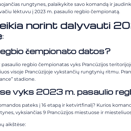
suojančias rungtynes, palaikykite savo komandą ir jaudin
rivačiu lėktuvu į 2023 m. pasaulio regbio čempionatą.
reikia norint dalyvauti 2
e
:
regbio čempionato datos?
asaulio regbio čempionatas vyks Prancūzijos teritorijoje. 
uliuos visoje Prancūzijoje vykstančių rungtynių ritmu. Pran
ance” stadione.
ose vyks 2023 m. pasaulio re
andos pateks į 16 etapą ir ketvirtfinalį? Kurios komando
gtynes, vyksiančias 9 Prancūzijos miestuose ir miesteliuo
nų aikštėse: