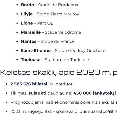
Bordo
– Stade de Bordeaux
Lilyje
– Stade Pierre Mauroy
Lione
– Parc OL
Marseille
– Stade Vélodrome
Nantas
– Stade de France
Saint-Etienne
– Stade Geoffroy Guichard
Toulouse
– Stadium de Toulouse
Keletas skaičių apie 2023 m. 
2 583 526 bilietai
jau parduoti
Tikimasi
sulaukti
daugiau nei
450 000 lankytojų i
Prognozuojama, kad ekonominis poveikis sieks
1,1
2023 m. rugsėjo 8 d. – spalio 23 d. bus sužaistos
48 