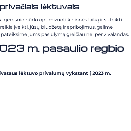
privačiais lėktuvais
 geresnio būdo optimizuoti kelionės laiką ir suteikti
ikia įveikti, jūsų biudžetą ir apribojimus, galime
es pateiksime jums pasiūlymą greičiau nei per 2 valandas.
 2023 m. pasaulio regbio
vataus lėktuvo privalumų vykstant į 2023 m.