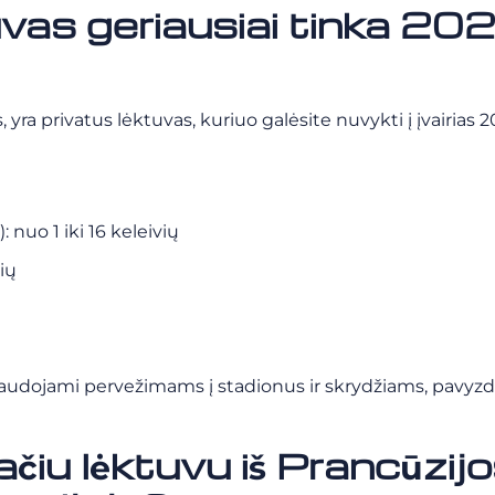
uvas geriausiai tinka 20
 yra privatus lėktuvas, kuriuo galėsite nuvykti į įvairias 2
): nuo 1 iki 16 keleivių
vių
i naudojami pervežimams į stadionus ir skrydžiams, pavyzdžiu
vačiu lėktuvu iš Prancūzi