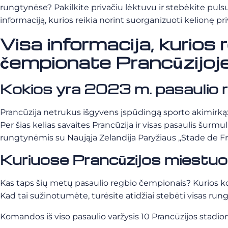
rungtynėse? Pakilkite privačiu lėktuvu ir stebėkite pul
informaciją, kurios reikia norint suorganizuoti kelionę p
Visa informacija, kurios 
čempionate Prancūzijoj
Kokios yra 2023 m. pasaulio 
Prancūzija netrukus išgyvens įspūdingą sporto akimirką: p
Per šias kelias savaites Prancūzija ir visas pasaulis šurm
rungtynėmis su Naująja Zelandija Paryžiaus „Stade de Fr
Kuriuose Prancūzijos miestu
Kas taps šių metų pasaulio regbio čempionais? Kurios kom
Kad tai sužinotumėte, turėsite atidžiai stebėti visas run
Komandos iš viso pasaulio varžysis 10 Prancūzijos stadio