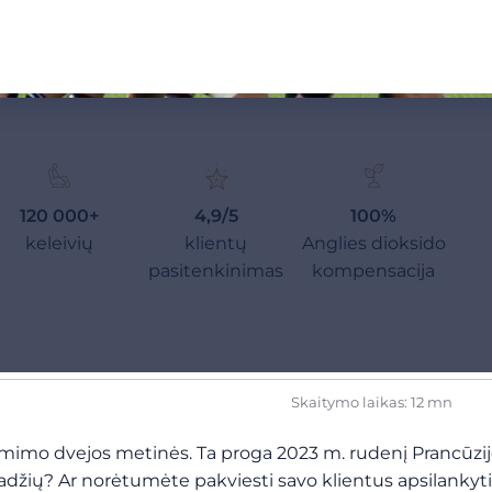
120 000+
4,9/5
100%
keleivių
klientų
Anglies dioksido
pasitenkinimas
kompensacija
Skaitymo laikas: 12 mn
imo dvejos metinės. Ta proga 2023 m. rudenį Prancūzijo
radžių? Ar norėtumėte pakviesti savo klientus apsilankyt