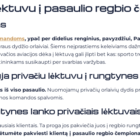
 lėktuvu į pasaulio regbi
as
omandoms
, ypač per didelius renginius, pavyzdžiui, 
us dydžio orlaiviai. Šiems neįprastiems keleiviams dažna
čios aviacijos dėka į lėktuvą gali įlipti bet kas: sporto tr
ininkams susikaupti per svarbias varžybas.
a privačiu lėktuvu į rungtynes
 iš viso pasaulio.
Nuomojamų privačių orlaivių dydis pri
omos komandos spalvomis.
gtynes lanko privačiais lėktuvai
ausiais klientais. Ta proga jos pakviečia juos į regbio ru
ėtumėte pakviesti klientą į pasaulio regbio čempion