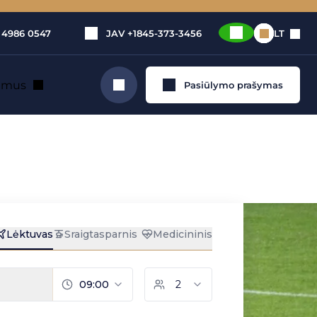
 4986 0547
JAV
+1845-373-3456
LT
e mus
Pasiūlymo prašymas
Ieškoti
s: