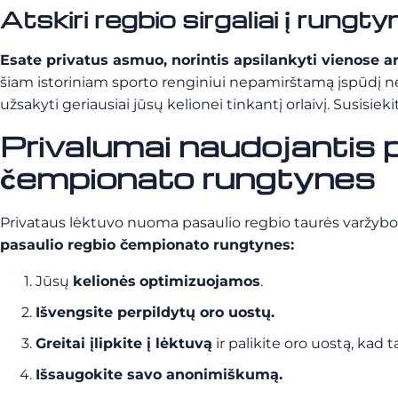
Atskiri regbio sirgaliai į rungt
Esate privatus asmuo, norintis apsilankyti vienose 
šiam istoriniam sporto renginiui nepamirštamą įspūdį nei k
užsakyti geriausiai jūsų kelionei tinkantį orlaivį. Susis
Privalumai naudojantis p
čempionato rungtynes
Privataus lėktuvo nuoma pasaulio regbio taurės varžyb
pasaulio regbio čempionato rungtynes:
Jūsų
kelionės
optimizuojamos
.
Išvengsite perpildytų oro uostų.
Greitai įlipkite į lėktuvą
ir palikite oro uostą, kad 
Išsaugokite savo anonimiškumą.