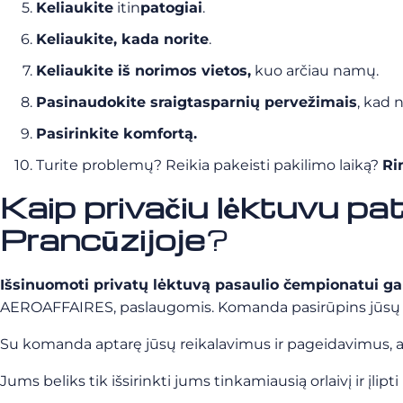
Keliaukite
itin
patogiai
.
Keliaukite, kada norite
.
Keliaukite iš norimos vietos,
kuo arčiau namų.
Pasinaudokite sraigtasparnių pervežimais
, kad 
Pasirinkite komfortą.
Turite problemų? Reikia pakeisti pakilimo laiką?
Ri
Kaip privačiu lėktuvu pa
Prancūzijoje
?
Išsinuomoti privatų lėktuvą pasaulio čempionatui ga
AEROAFFAIRES, paslaugomis. Komanda pasirūpins jūsų pr
Su komanda aptarę jūsų reikalavimus ir pageidavimus, ats
Jums beliks tik išsirinkti jums tinkamiausią orlaivį ir įlipti 