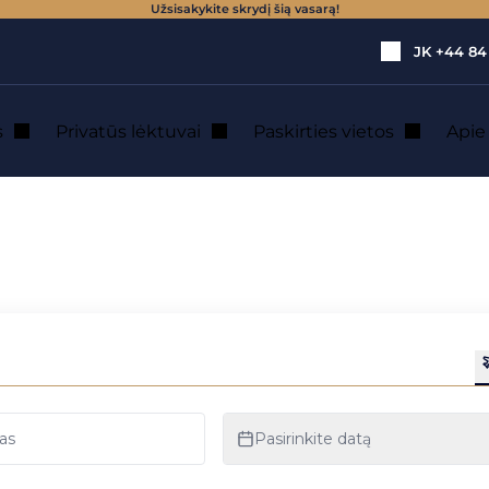
Užsisakykite skrydį šią vasarą!
JK
+44 84
s
Privatūs lėktuvai
Paskirties vietos
Api
atas: pakilkite į dangų privačiu lėktuvu.
regbio čempionata
ivačiu lėktuvu.