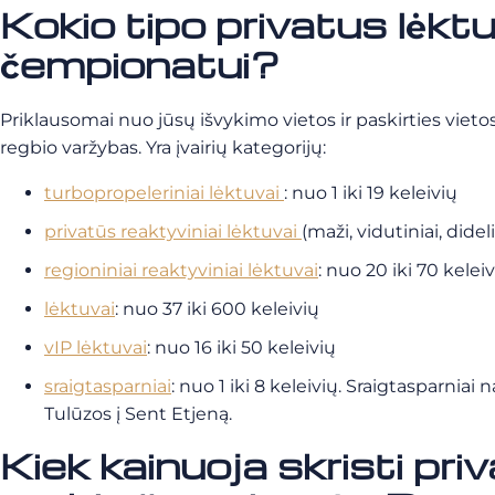
Kokio tipo privatus lėkt
čempionatui?
Priklausomai nuo jūsų išvykimo vietos ir paskirties vietos,
regbio varžybas. Yra įvairių kategorijų:
turbopropeleriniai lėktuvai
: nuo 1 iki 19 keleivių
privatūs reaktyviniai lėktuvai
(maži, vidutiniai, dideli
regioniniai reaktyviniai lėktuvai
: nuo 20 iki 70 kelei
lėktuvai
: nuo 37 iki 600 keleivių
vIP lėktuvai
: nuo 16 iki 50 keleivių
sraigtasparniai
: nuo 1 iki 8 keleivių. Sraigtasparnia
Tulūzos į Sent Etjeną.
Kiek kainuoja skristi pri