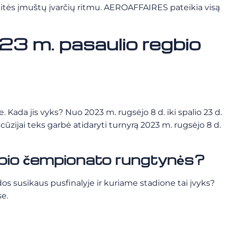
kitės įmuštų įvarčių ritmu. AEROAFFAIRES pateikia visą
023 m. pasaulio regbio
Kada jis vyks? Nuo 2023 m. rugsėjo 8 d. iki spalio 23 d.
cūzijai teks garbė atidaryti turnyrą 2023 m. rugsėjo 8 d.
gbio čempionato rungtynės?
s susikaus pusfinalyje ir kuriame stadione tai įvyks?
se.