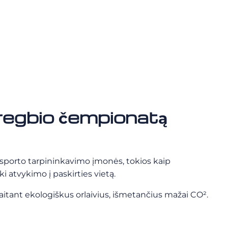
 regbio čempionatą
nsporto tarpininkavimo įmonės, tokios kaip
atvykimo į paskirties vietą.
aitant ekologiškus orlaivius, išmetančius mažai CO².