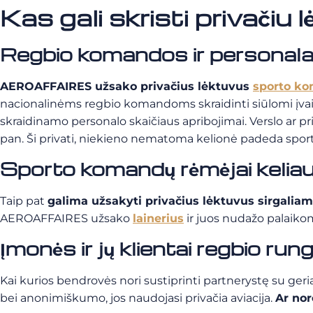
Kas gali skristi privačiu
Regbio komandos ir personal
AEROAFFAIRES užsako privačius lėktuvus
sporto k
nacionalinėms regbio komandoms skraidinti siūlomi įvaira
skraidinamo personalo skaičiaus apribojimai. Verslo ar priva
pan. Ši privati, niekieno nematoma kelionė padeda sport
Sporto komandų rėmėjai keliauj
Taip pat
galima užsakyti privačius lėktuvus sirgaliams
AEROAFFAIRES užsako
lainerius
ir juos nudažo palaik
Įmonės ir jų klientai regbio run
Kai kurios bendrovės nori sustiprinti partnerystę su geri
bei anonimiškumo, jos naudojasi privačia aviacija.
Ar nor