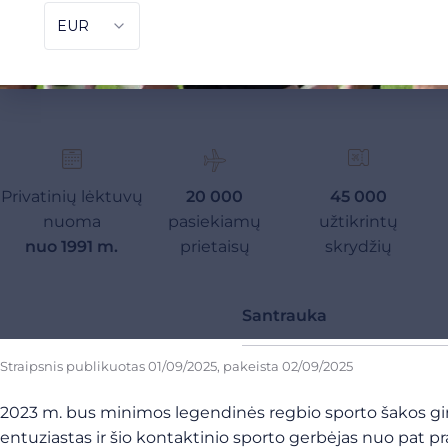
Privatinių lėktuvų
20 000
45 000
nuoma
pasiekiamų
užtikrintų
nuo 1991 m.
prietaisų
skrydžių
Santrauka
Straipsnis publikuotas
01/09/2025
, pakeista
02/09/2025
2023 m. bus minimos legendinės regbio sporto šakos gim
entuziastas ir šio kontaktinio sporto gerbėjas nuo pat p