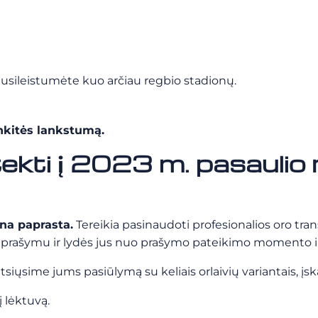
nusileistumėte kuo arčiau regbio stadionų.
nkitės lankstumą.
tekti į 2023 m. pasaulio
na paprasta.
Tereikia pasinaudoti profesionalios oro tra
ašymu ir lydės jus nuo prašymo pateikimo momento iki 
iųsime jums pasiūlymą su keliais orlaivių variantais, įsk
į lėktuvą.