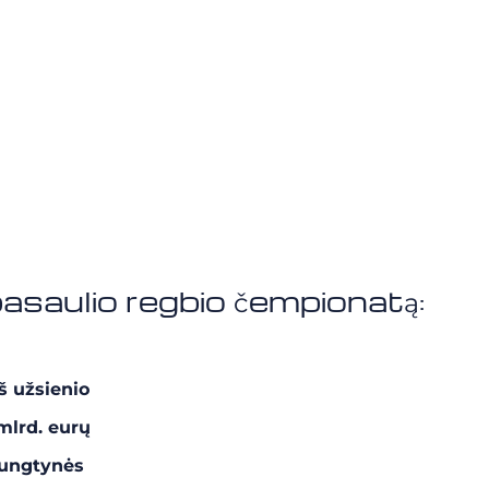
pasaulio regbio čempionatą:
š užsienio
 mlrd. eurų
rungtynės