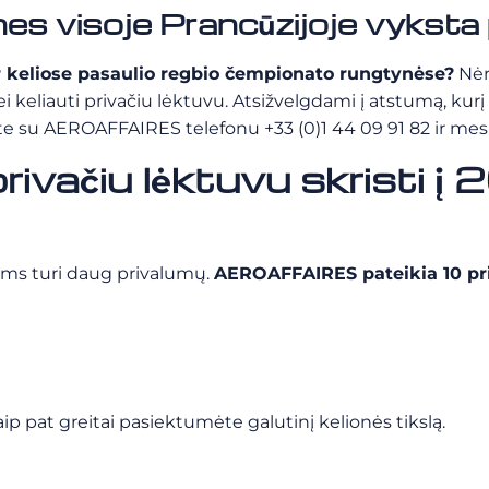
ynes visoje Prancūzijoje vyksta 
ar keliose pasaulio regbio čempionato rungtynėse?
Nėra
eliauti privačiu lėktuvu. Atsižvelgdami į atstumą, kurį re
iekite su AEROAFFAIRES telefonu +33 (0)1 44 09 91 82 ir m
rivačiu lėktuvu skristi į
oms turi daug privalumų.
AEROAFFAIRES pateikia 10 pri
taip pat greitai pasiektumėte galutinį kelionės tikslą.