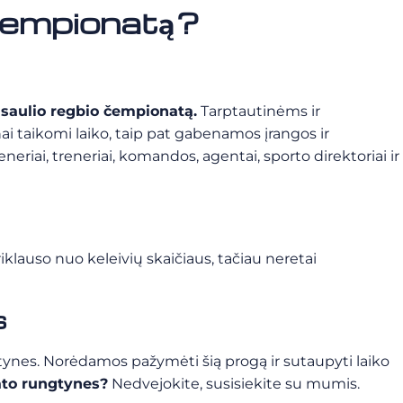
o čempionatą?
Pasaulio regbio čempionatą.
Tarptautinėms ir
i taikomi laiko, taip pat gabenamos įrangos ir
eneriai, treneriai, komandos, agentai, sporto direktoriai ir
klauso nuo keleivių skaičiaus, tačiau neretai
s
ngtynes. Norėdamos pažymėti šią progą ir sutaupyti laiko
ato rungtynes?
Nedvejokite, susisiekite su mumis.