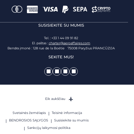
SUSISIEKITE SU MUMIS
Tel. : +33 1 44 09 91 82
El. paštas :
charter@aeroaffaires.com
Bendra įmonė : 128 rue de la Boétie 75008 Paryžius PRANCŪZIJA
SEKITE MUS!
Eik aukščiau
Svetainės žemėlapis
Teisinė informacija
BENDROSIOS SĄLYGOS
Susisiekite su mumis
Sankcijų laikymosi politika