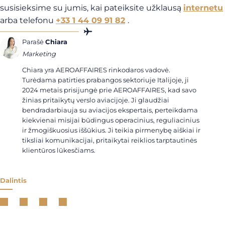
susisieksime su jumis, kai pateiksite užklausą
internetu
arba telefonu
+33 1 44 09 91 82
.
Parašė
Chiara
Marketing
Chiara yra AEROAFFAIRES rinkodaros vadovė.
Turėdama patirties prabangos sektoriuje Italijoje, ji
2024 metais prisijungė prie AEROAFFAIRES, kad savo
žinias pritaikytų verslo aviacijoje. Ji glaudžiai
bendradarbiauja su aviacijos ekspertais, perteikdama
kiekvienai misijai būdingus operacinius, reguliacinius
ir žmogiškuosius iššūkius. Ji teikia pirmenybę aiškiai ir
tiksliai komunikacijai, pritaikytai reiklios tarptautinės
klientūros lūkesčiams.
Dalintis