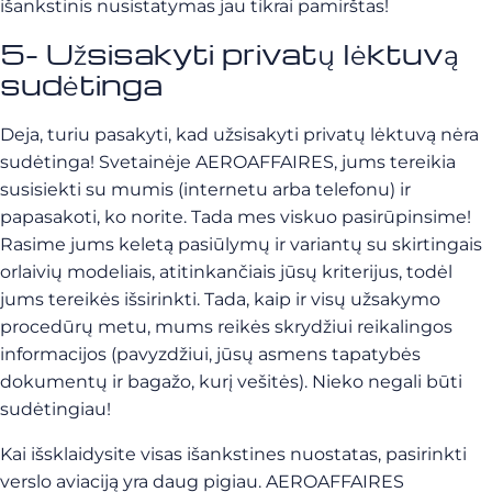
išankstinis nusistatymas jau tikrai pamirštas!
5- Užsisakyti privatų lėktuvą
sudėtinga
Deja, turiu pasakyti, kad užsisakyti privatų lėktuvą nėra
sudėtinga! Svetainėje AEROAFFAIRES, jums tereikia
susisiekti su mumis (internetu arba telefonu) ir
papasakoti, ko norite. Tada mes viskuo pasirūpinsime!
Rasime jums keletą pasiūlymų ir variantų su skirtingais
orlaivių modeliais, atitinkančiais jūsų kriterijus, todėl
jums tereikės išsirinkti. Tada, kaip ir visų užsakymo
procedūrų metu, mums reikės skrydžiui reikalingos
informacijos (pavyzdžiui, jūsų asmens tapatybės
dokumentų ir bagažo, kurį vešitės). Nieko negali būti
sudėtingiau!
Kai išsklaidysite visas išankstines nuostatas, pasirinkti
verslo aviaciją yra daug pigiau. AEROAFFAIRES