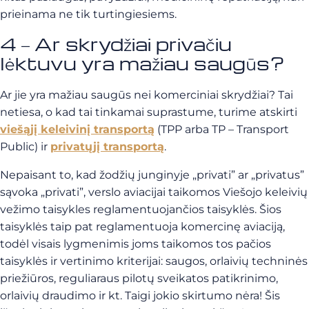
prieinama ne tik turtingiesiems.
4 – Ar skrydžiai privačiu
lėktuvu yra mažiau saugūs?
Ar jie yra mažiau saugūs nei komerciniai skrydžiai? Tai
netiesa, o kad tai tinkamai suprastume, turime atskirti
viešąjį keleivinį transportą
(TPP arba TP – Transport
Public) ir
privatųjį transportą
.
Nepaisant to, kad žodžių junginyje „privati” ar „privatus”
sąvoka „privati”, verslo aviacijai taikomos Viešojo keleivių
vežimo taisykles reglamentuojančios taisyklės. Šios
taisyklės taip pat reglamentuoja komercinę aviaciją,
todėl visais lygmenimis joms taikomos tos pačios
taisyklės ir vertinimo kriterijai: saugos, orlaivių techninės
priežiūros, reguliaraus pilotų sveikatos patikrinimo,
orlaivių draudimo ir kt. Taigi jokio skirtumo nėra! Šis