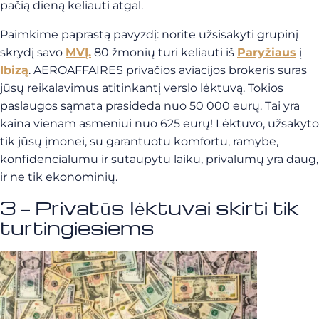
pačią dieną keliauti atgal.
Paimkime paprastą pavyzdį: norite užsisakyti grupinį
skrydį savo
MVĮ.
80 žmonių turi keliauti iš
Paryžiaus
į
Ibizą
. AEROAFFAIRES privačios aviacijos brokeris suras
jūsų reikalavimus atitinkantį verslo lėktuvą. Tokios
paslaugos sąmata prasideda nuo 50 000 eurų. Tai yra
kaina vienam asmeniui nuo 625 eurų! Lėktuvo, užsakyto
tik jūsų įmonei, su garantuotu komfortu, ramybe,
konfidencialumu ir sutaupytu laiku, privalumų yra daug,
ir ne tik ekonominių.
3 – Privatūs lėktuvai skirti tik
turtingiesiems