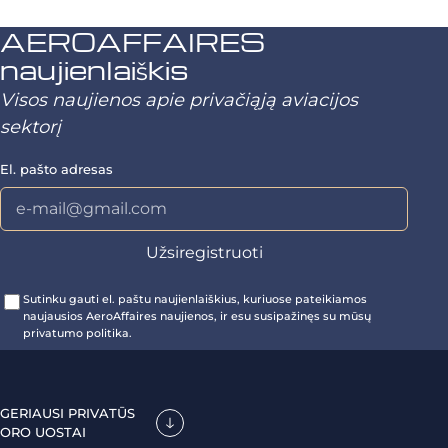
AEROAFFAIRES
naujienlaiškis
Visos naujienos apie privačiąją aviacijos
sektorį
El. pašto adresas
Sutinku gauti el. paštu naujienlaiškius, kuriuose pateikiamos
naujausios AeroAffaires naujienos, ir esu susipažinęs su mūsų
privatumo politika.
GERIAUSI PRIVATŪS
ORO UOSTAI