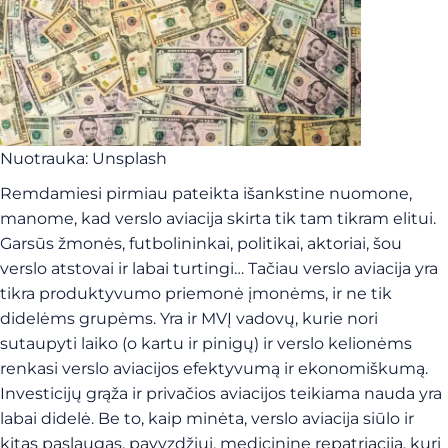
Nuotrauka: Unsplash
Remdamiesi pirmiau pateikta išankstine nuomone,
manome, kad verslo aviacija skirta tik tam tikram elitui.
Garsūs žmonės, futbolininkai, politikai, aktoriai, šou
verslo atstovai ir labai turtingi… Tačiau verslo aviacija yra
tikra produktyvumo priemonė įmonėms, ir ne tik
didelėms grupėms. Yra ir MVĮ vadovų, kurie nori
sutaupyti laiko (o kartu ir pinigų) ir verslo kelionėms
renkasi verslo aviacijos efektyvumą ir ekonomiškumą.
Investicijų grąža ir privačios aviacijos teikiama nauda yra
labai didelė. Be to, kaip minėta, verslo aviacija siūlo ir
kitas paslaugas, pavyzdžiui, medicininę repatriaciją, kuri