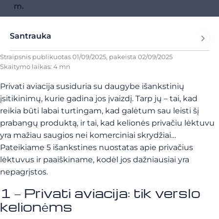
m.
Santrauka
Straipsnis publikuotas
01/09/2025
, pakeista
02/09/2025
Skaitymo laikas: 4 mn
Privati aviacija susiduria su daugybe išankstinių
įsitikinimų, kurie gadina jos įvaizdį. Tarp jų – tai, kad
reikia būti labai turtingam, kad galėtum sau leisti šį
prabangų produktą, ir tai, kad kelionės privačiu lėktuvu
yra mažiau saugios nei komerciniai skrydžiai…
Pateikiame 5 išankstines nuostatas apie privačius
lėktuvus ir paaiškiname, kodėl jos dažniausiai yra
nepagrįstos.
1 – Privati aviacija: tik verslo
kelionėms