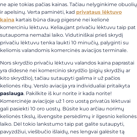
ne apie tokias pačias kainas. Tačiau nelyginkime obuolių
ir apelsinų. Verta paminėti, kad
privataus lėktuvo
kaina
kartais būna daug pigesnė nei kelionė
komerciniu lėktuvu. Keliaujant privačiu lėktuvu taip pat
sutaupoma nemažai laiko. Vidutiniškai prieš skrydį
privačiu lėktuvu tenka laukti 10 minučių, palyginti su
keliomis valandomis komercinės aviacijos terminale.
Nors skrydžio privačiu lėktuvu valandos kaina paprastai
yra didesnė nei komercinio skrydžio (pigių skrydžių ar
kito skrydžio), tačiau sutaupyti galima ir už pačios
kelionės ribų. Verslo aviacija yra individualiai pritaikyta
paslauga
. Pakilkite iš kur norite ir kada norite!
Komercinėje aviacijoje už 1 oro uostą privatūs lėktuvai
gali pasiekti 10 oro uostų. Būsite kuo arčiau norimų
kelionės tikslų, išvengsite persėdimų ir ilgesnio kelionės
laiko. Dėl tokio lankstumo taip pat galite sutaupyti,
pavyzdžiui, viešbučio išlaidų, nes lengvai galėsite tą