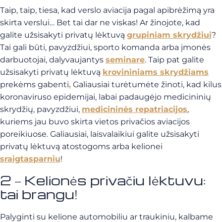
Taip, taip, tiesa, kad verslo aviacija pagal apibrėžimą yra
skirta verslui… Bet tai dar ne viskas! Ar žinojote, kad
galite užsisakyti privatų lėktuvą
grupiniam skrydžiui
?
Tai gali būti, pavyzdžiui, sporto komanda arba įmonės
darbuotojai, dalyvaujantys
seminare
. Taip pat galite
užsisakyti privatų lėktuvą
krovininiams skrydžiams
prekėms gabenti
.
Galiausiai turėtumėte žinoti, kad kilus
koronaviruso epidemijai, labai padaugėjo medicininių
skrydžių, pavyzdžiui,
medicininės repatriacijos
,
kuriems jau buvo skirta vietos privačios aviacijos
poreikiuose. Galiausiai, laisvalaikiui galite užsisakyti
privatų lėktuvą atostogoms arba kelionei
sraigtasparniu
!
2 – Kelionės privačiu lėktuvu:
tai brangu!
Palyginti su kelione automobiliu ar traukiniu, kalbame