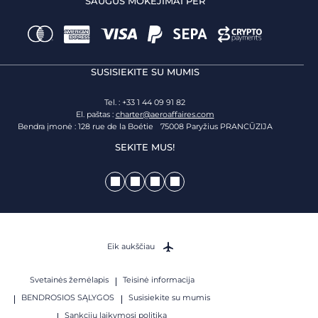
SAUGŪS MOKĖJIMAI PER
SUSISIEKITE SU MUMIS
Tel. : +33 1 44 09 91 82
El. paštas :
charter@aeroaffaires.com
Bendra įmonė : 128 rue de la Boétie 75008 Paryžius PRANCŪZIJA
SEKITE MUS!
Eik aukščiau
Svetainės žemėlapis
Teisinė informacija
BENDROSIOS SĄLYGOS
Susisiekite su mumis
Sankcijų laikymosi politika