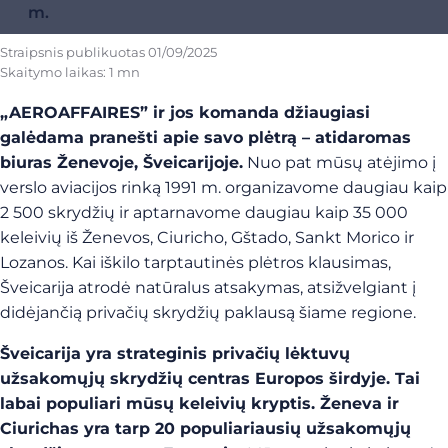
m.
Straipsnis publikuotas
01/09/2025
Skaitymo laikas: 1 mn
„AEROAFFAIRES” ir jos komanda džiaugiasi
galėdama pranešti apie savo plėtrą – atidaromas
biuras Ženevoje, Šveicarijoje.
Nuo pat mūsų atėjimo į
verslo aviacijos rinką 1991 m. organizavome daugiau kaip
2 500 skrydžių ir aptarnavome daugiau kaip 35 000
keleivių iš Ženevos, Ciuricho, Gštado, Sankt Morico ir
Lozanos. Kai iškilo tarptautinės plėtros klausimas,
Šveicarija atrodė natūralus atsakymas, atsižvelgiant į
didėjančią privačių skrydžių paklausą šiame regione.
Šveicarija yra strateginis privačių lėktuvų
užsakomųjų skrydžių centras Europos širdyje. Tai
labai populiari mūsų keleivių kryptis. Ženeva ir
Ciurichas yra tarp 20 populiariausių užsakomųjų