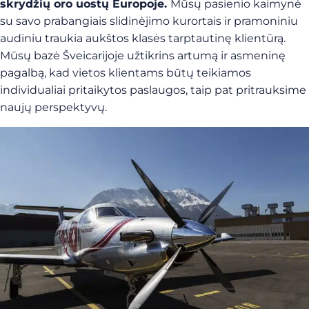
skrydžių oro uostų Europoje.
Mūsų pasienio kaimynė
su savo prabangiais slidinėjimo kurortais ir pramoniniu
audiniu traukia aukštos klasės tarptautinę klientūrą.
Mūsų bazė Šveicarijoje užtikrins artumą ir asmeninę
pagalbą, kad vietos klientams būtų teikiamos
individualiai pritaikytos paslaugos, taip pat pritrauksime
naujų perspektyvų.