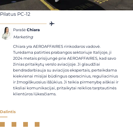
Pilatus PC-12
Parašė
Chiara
Marketing
Chiara yra AEROAFFAIRES rinkodaros vadovė.
Turėdama patirties prabangos sektoriuje Italijoje, ji
2024 metais prisijungė prie AEROAFFAIRES, kad savo
žinias pritaikytų verslo aviacijoje. Ji glaudžiai
bendradarbiauja su aviacijos ekspertais, perteikdama
kiekvienai misijai būdingus operacinius, reguliacinius
ir žmogiškuosius iššūkius. Ji teikia pirmenybę aiškiai ir
tiksliai komunikacijai, pritaikytai reiklios tarptautinės
klientūros lūkesčiams.
Dalintis