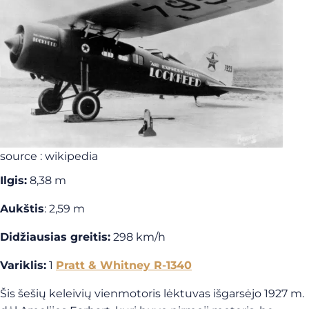
source : wikipedia
Ilgis:
8,38 m
Aukštis
: 2,59 m
Didžiausias greitis:
298 km/h
Variklis:
1
Pratt & Whitney R-1340
Šis šešių keleivių vienmotoris lėktuvas išgarsėjo 1927 m.