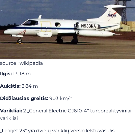
source : wikipedia
Ilgis:
13, 18 m
Aukštis:
3,84 m
Didžiausias greitis:
903 km/h
Varikliai:
2 „General Electric CJ610-4” turboreaktyviniai
varikliai
„Learjet 23” yra dviejų variklių verslo lėktuvas. Jis