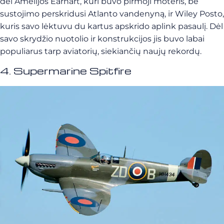
dėl Amelijos Earhart, kuri buvo pirmoji moteris, be
sustojimo perskridusi Atlanto vandenyną, ir Wiley Posto,
kuris savo lėktuvu du kartus apskrido aplink pasaulį. Dėl
savo skrydžio nuotolio ir konstrukcijos jis buvo labai
populiarus tarp aviatorių, siekiančių naujų rekordų.
4. Supermarine Spitfire