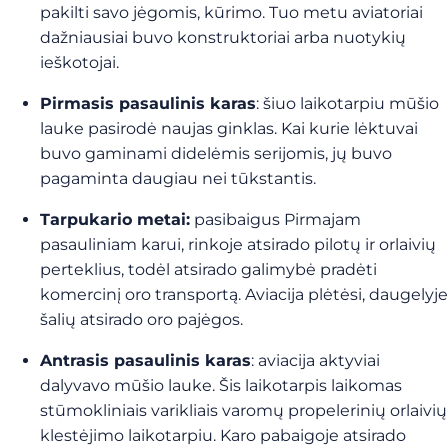
pakilti savo jėgomis, kūrimo. Tuo metu aviatoriai
dažniausiai buvo konstruktoriai arba nuotykių
ieškotojai.
Pirmasis pasaulinis karas
: šiuo laikotarpiu mūšio
lauke pasirodė naujas ginklas. Kai kurie lėktuvai
buvo gaminami didelėmis serijomis, jų buvo
pagaminta daugiau nei tūkstantis.
Tarpukario metai:
pasibaigus Pirmajam
pasauliniam karui, rinkoje atsirado pilotų ir orlaivių
perteklius, todėl atsirado galimybė pradėti
komercinį oro transportą. Aviacija plėtėsi, daugelyje
šalių atsirado oro pajėgos.
Antrasis pasaulinis karas
: aviacija aktyviai
dalyvavo mūšio lauke. Šis laikotarpis laikomas
stūmokliniais varikliais varomų propelerinių orlaivių
klestėjimo laikotarpiu. Karo pabaigoje atsirado