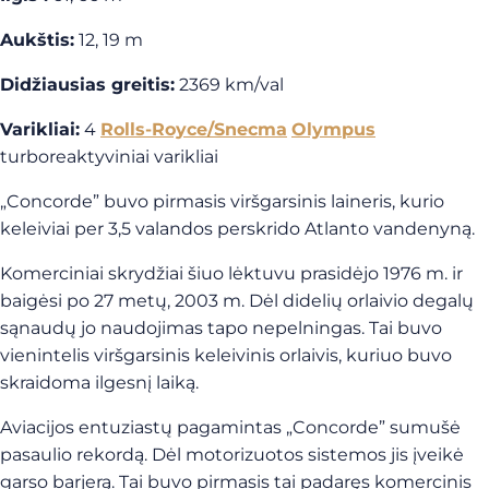
Aukštis:
12, 19 m
Didžiausias greitis:
2369 km/val
Varikliai:
4
Rolls-Royce/Snecma
Olympus
turboreaktyviniai varikliai
„Concorde” buvo pirmasis viršgarsinis laineris, kurio
keleiviai per 3,5 valandos perskrido Atlanto vandenyną.
Komerciniai skrydžiai šiuo lėktuvu prasidėjo 1976 m. ir
baigėsi po 27 metų, 2003 m. Dėl didelių orlaivio degalų
sąnaudų jo naudojimas tapo nepelningas. Tai buvo
vienintelis viršgarsinis keleivinis orlaivis, kuriuo buvo
skraidoma ilgesnį laiką.
Aviacijos entuziastų pagamintas „Concorde” sumušė
pasaulio rekordą. Dėl motorizuotos sistemos jis įveikė
garso barjerą. Tai buvo pirmasis tai padaręs komercinis