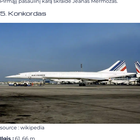
Pirmąjį pasaulinį karą skraidė Jeanas Mermozas.
5. Konkordas
source : wikipedia
Ilgis :
61, 66 m