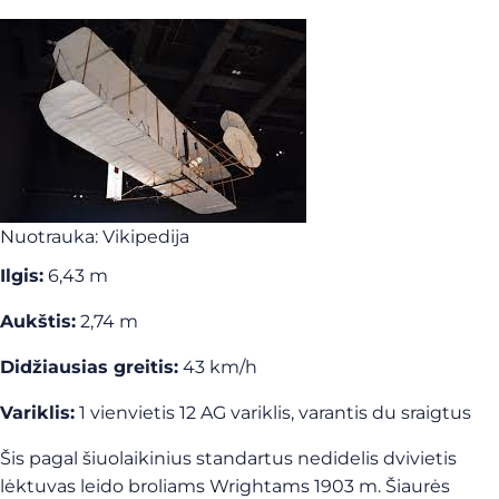
Nuotrauka: Vikipedija
Ilgis:
6,43 m
Aukštis:
2,74 m
Didžiausias greitis:
43 km/h
Variklis:
1 vienvietis 12 AG variklis, varantis du sraigtus
Šis pagal šiuolaikinius standartus nedidelis dvivietis
lėktuvas leido broliams Wrightams 1903 m. Šiaurės