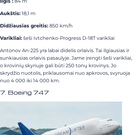
Ilgis :
84 m
Aukštis:
18,1 m
Didžiausias greitis:
850 km/h
Varikliai:
šeši Ivtchenko-Progress D-18T varikliai
Antonov An-225 yra labai didelis orlaivis. Tai ilgiausias ir
sunkiausias orlaivis pasaulyje. Jame įrengti šeši varikliai,
o krovinių skyriuje gali būti 250 tonų krovinys. Jo
skrydžio nuotolis, priklausomai nuo apkrovos, svyruoja
nuo 4 000 iki 14 000 km.
7. Boeing 747