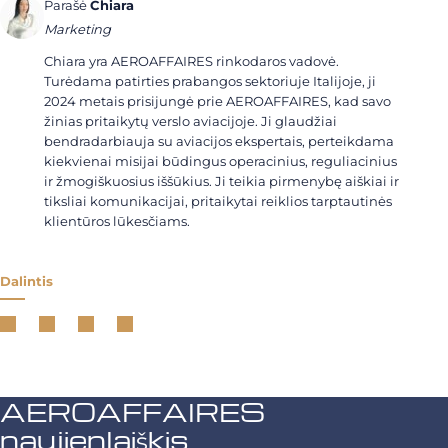
Parašė
Chiara
Marketing
Chiara yra AEROAFFAIRES rinkodaros vadovė.
Turėdama patirties prabangos sektoriuje Italijoje, ji
2024 metais prisijungė prie AEROAFFAIRES, kad savo
žinias pritaikytų verslo aviacijoje. Ji glaudžiai
bendradarbiauja su aviacijos ekspertais, perteikdama
kiekvienai misijai būdingus operacinius, reguliacinius
ir žmogiškuosius iššūkius. Ji teikia pirmenybę aiškiai ir
tiksliai komunikacijai, pritaikytai reiklios tarptautinės
klientūros lūkesčiams.
Dalintis
AEROAFFAIRES
naujienlaiškis