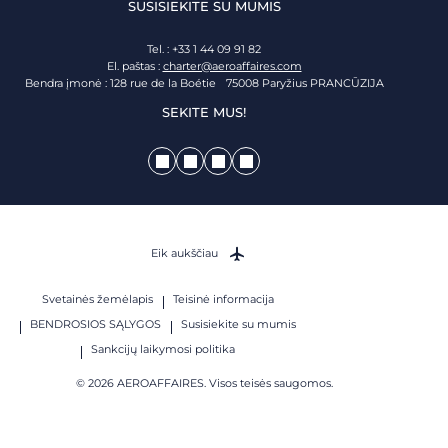
SUSISIEKITE SU MUMIS
Tel. : +33 1 44 09 91 82
El. paštas :
charter@aeroaffaires.com
Bendra įmonė : 128 rue de la Boétie 75008 Paryžius PRANCŪZIJA
SEKITE MUS!
Eik aukščiau
Svetainės žemėlapis
Teisinė informacija
BENDROSIOS SĄLYGOS
Susisiekite su mumis
Sankcijų laikymosi politika
© 2026 AEROAFFAIRES. Visos teisės saugomos.