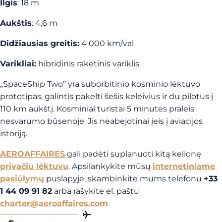
Ilgis
: 18 m
Aukštis
: 4,6 m
Didžiausias greitis:
4 000 km/val
Varikliai:
hibridinis raketinis variklis
„SpaceShip Two” yra suborbitinio kosminio lėktuvo
prototipas, galintis pakelti šešis keleivius ir du pilotus į
110 km aukštį. Kosminiai turistai 5 minutes praleis
nesvarumo būsenoje. Jis neabejotinai įeis į aviacijos
istoriją.
AEROAFFAIRES
gali padėti suplanuoti kitą kelionę
privačiu lėktuvu
. Apsilankykite mūsų
internetiniame
pasiūlymų
puslapyje, skambinkite mums telefonu
+33
1 44 09 91 82
arba rašykite el. paštu
charter@aeroaffaires.com