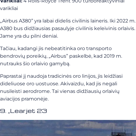
Varikliai:
4 Rolls-Royce Trent 900 turboreaktyviniai
varikliai
„Airbus A380” yra labai didelis civilinis laineris. Iki 2022 m.
A380 bus didžiausias pasaulyje civilinis keleivinis orlaivis.
Jame yra du pilni deniai.
Tačiau, kadangi jis nebeatitinka oro transporto
bendrovių poreikių, „Airbus” paskelbė, kad 2019 m.
nutrauks šio orlaivio gamybą.
Paprastai jį naudoja tradicinės oro linijos, jis leidžiasi
dideliuose oro uostuose. Akivaizdu, kad jis negali
nusileisti aerodrome. Tai vienas didžiausių orlaivių
aviacijos pramonėje.
9. „Learjet 23