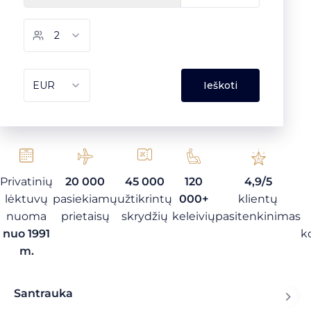
Privatinių
20 000
45 000
120
4,9/5
lėktuvų
pasiekiamų
užtikrintų
000+
klientų
nuoma
prietaisų
skrydžių
keleivių
pasitenkinimas
nuo 1991
k
m.
Santrauka