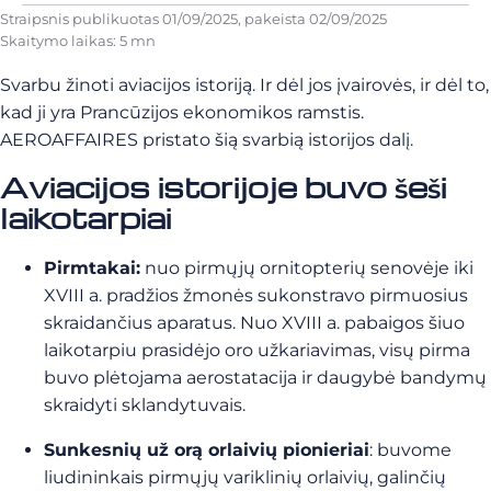
Straipsnis publikuotas
01/09/2025
, pakeista
02/09/2025
Skaitymo laikas: 5 mn
Svarbu žinoti aviacijos istoriją. Ir dėl jos įvairovės, ir dėl to,
kad ji yra Prancūzijos ekonomikos ramstis.
AEROAFFAIRES pristato šią svarbią istorijos dalį.
Aviacijos istorijoje buvo šeši
laikotarpiai
Pirmtakai:
nuo pirmųjų ornitopterių senovėje iki
XVIII a. pradžios žmonės sukonstravo pirmuosius
skraidančius aparatus. Nuo XVIII a. pabaigos šiuo
laikotarpiu prasidėjo oro užkariavimas, visų pirma
buvo plėtojama aerostatacija ir daugybė bandymų
skraidyti sklandytuvais.
Sunkesnių už orą orlaivių pionieriai
: buvome
liudininkais pirmųjų variklinių orlaivių, galinčių