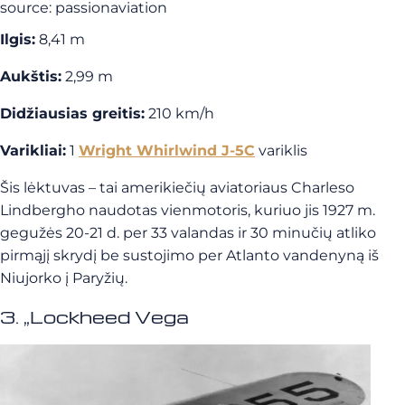
source: passionaviation
Ilgis:
8,41 m
Aukštis:
2,99 m
Didžiausias greitis:
210 km/h
Varikliai:
1
Wright Whirlwind J-5C
variklis
Šis lėktuvas – tai amerikiečių aviatoriaus Charleso
Lindbergho naudotas vienmotoris, kuriuo jis 1927 m.
gegužės 20-21 d. per 33 valandas ir 30 minučių atliko
pirmąjį skrydį be sustojimo per Atlanto vandenyną iš
Niujorko į Paryžių.
3. „Lockheed Vega