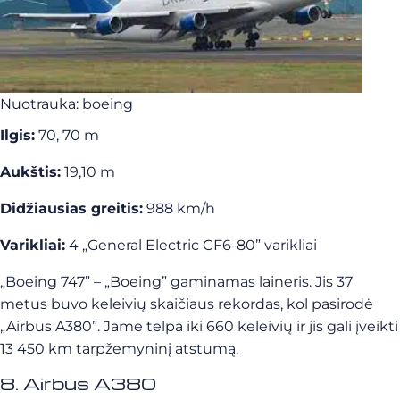
Nuotrauka: boeing
Ilgis:
70, 70 m
Aukštis:
19,10 m
Didžiausias greitis:
988 km/h
Varikliai:
4 „General Electric CF6-80” varikliai
„Boeing 747” – „Boeing” gaminamas laineris. Jis 37
metus buvo keleivių skaičiaus rekordas, kol pasirodė
„Airbus A380”. Jame telpa iki 660 keleivių ir jis gali įveikti
13 450 km tarpžemyninį atstumą.
8. Airbus A380