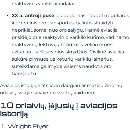
reaktyvinis variklis ir radaras.
XX a. antroji pusė
: pradedamas naudoti reguliarus
komercinis oro transportas, galintis skraidyti
nepriklausomai nuo oro sąlygų. Karinė aviacija
prisidėjo prie reaktyvinio variklio kūrimo, vadinamo
reaktyvinių lėktuvų amžiumi, o vėliau ėmėsi
užkariauti viršgarsinius skrydžius. Civilinė aviacija
sukūrė pirmuosius keturių variklių lainerius,
suteikdama galimybę visiems naudotis oro
transportu.
Aviacijos istorijoje atsirado daugiau ar mažiau žinomų
orlaivių, visi jie suvaidino svarbų vaidmenį.
10 orlaivių, įėjusių į aviacijos
istoriją
1. Wright Flyer