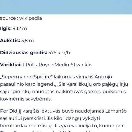
source : wikipedia
Ilgis:
9,12 m
Aukštis:
3,8 m
Didžiausias greitis:
575 km/h
Varikliai:
1 Rolls-Royce Merlin 61 variklis
„Supermarine Spitfire” laikomas viena iš Antrojo
pasaulinio karo legendų. Šis Karališkųjų oro pajėgų ir jų
sąjungininkų naudotas naikintuvas garsėjo puikiomis
kovinėmis savybėmis.
Per Didįjį karą šis lėktuvas buvo naudojamas Lamanšo
sąsiauriui perskristi. Jis kilo į dangų vykdyti
bombardavimo misijų. Jis yra evoliucija to, kuriuo per