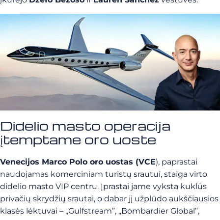
Didelio masto operacija
įtemptame oro uoste
Venecijos Marco Polo oro uostas (VCE
), paprastai
naudojamas komerciniam turistų srautui, staiga virto
didelio masto VIP centru. Įprastai jame vyksta kuklūs
privačių skrydžių srautai, o dabar jį užplūdo aukščiausios
klasės lėktuvai – „Gulfstream”, „Bombardier Global”,