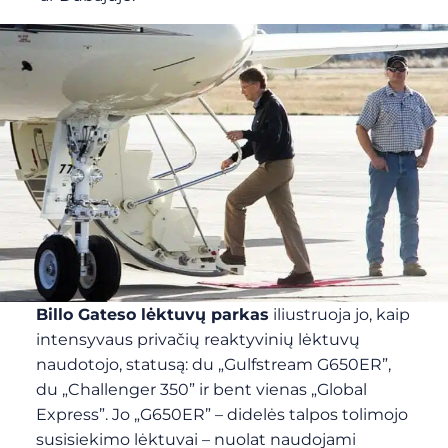
Billo Gateso lėktuvų parkas
iliustruoja jo, kaip
intensyvaus privačių reaktyvinių lėktuvų
naudotojo, statusą: du „Gulfstream G650ER”,
du „Challenger 350” ir bent vienas „Global
Express”. Jo „G650ER” – didelės talpos tolimojo
susisiekimo lėktuvai – nuolat naudojami