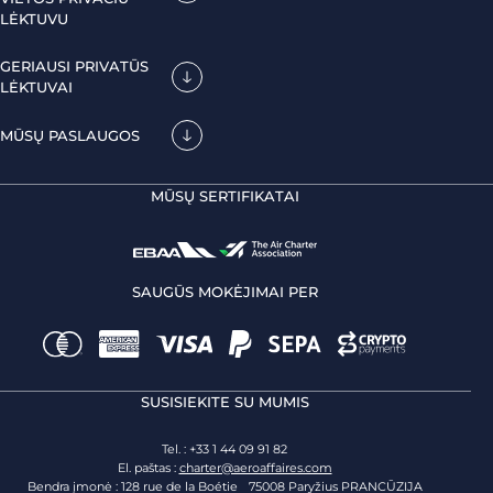
LĖKTUVU
GERIAUSI PRIVATŪS
LĖKTUVAI
MŪSŲ PASLAUGOS
MŪSŲ SERTIFIKATAI
SAUGŪS MOKĖJIMAI PER
SUSISIEKITE SU MUMIS
Tel. : +33 1 44 09 91 82
El. paštas :
charter@aeroaffaires.com
Bendra įmonė : 128 rue de la Boétie 75008 Paryžius PRANCŪZIJA