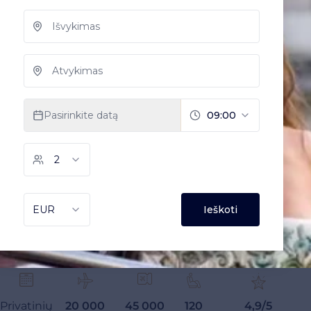
Privatinių
20 000
45 000
120
4,9/5