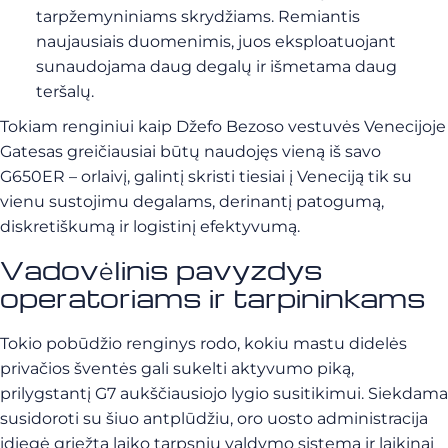
tarpžemyniniams skrydžiams. Remiantis
naujausiais duomenimis, juos eksploatuojant
sunaudojama daug degalų ir išmetama daug
teršalų.
Tokiam renginiui kaip Džefo Bezoso vestuvės Venecijoje
Gatesas greičiausiai būtų naudojęs vieną iš savo
G650ER – orlaivį, galintį skristi tiesiai į Veneciją tik su
vienu sustojimu degalams, derinantį patogumą,
diskretiškumą ir logistinį efektyvumą.
Vadovėlinis pavyzdys
operatoriams ir tarpininkams
Tokio pobūdžio renginys rodo, kokiu mastu didelės
privačios šventės gali sukelti aktyvumo piką,
prilygstantį G7 aukščiausiojo lygio susitikimui. Siekdama
susidoroti su šiuo antplūdžiu, oro uosto administracija
įdiegė griežtą laiko tarpsnių valdymo sistemą ir laikinai