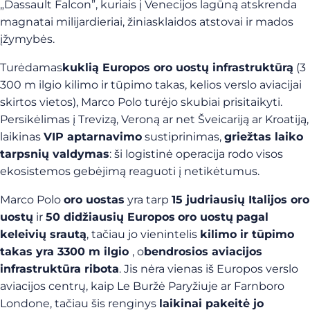
„Dassault Falcon”, kuriais į Venecijos lagūną atskrenda
magnatai milijardieriai, žiniasklaidos atstovai ir mados
įžymybės.
Turėdamas
kuklią Europos oro uostų infrastruktūrą
(3
300 m ilgio kilimo ir tūpimo takas, kelios verslo aviacijai
skirtos vietos), Marco Polo turėjo skubiai prisitaikyti.
Persikėlimas į Trevizą, Veroną ar net Šveicariją ar Kroatiją,
laikinas
VIP aptarnavimo
sustiprinimas,
griežtas laiko
tarpsnių valdymas
: ši logistinė operacija rodo visos
ekosistemos gebėjimą reaguoti į netikėtumus.
Marco Polo
oro uostas
yra tarp
15 judriausių Italijos oro
uostų
ir
50 didžiausių Europos
oro uostų
pagal
keleivių srautą
, tačiau jo vienintelis
kilimo ir tūpimo
takas yra 3300 m ilgio
, o
bendrosios aviacijos
infrastruktūra ribota
. Jis nėra vienas iš Europos verslo
aviacijos centrų, kaip Le Buržė Paryžiuje ar Farnboro
Londone, tačiau šis renginys
laikinai pakeitė jo