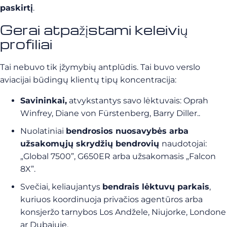
paskirtį
.
Gerai atpažįstami keleivių
profiliai
Tai nebuvo tik įžymybių antplūdis. Tai buvo verslo
aviacijai būdingų klientų tipų koncentracija:
Savininkai,
atvykstantys savo lėktuvais: Oprah
Winfrey, Diane von Fürstenberg, Barry Diller..
Nuolatiniai
bendrosios nuosavybės arba
užsakomųjų skrydžių bendrovių
naudotojai:
„Global 7500”, G650ER arba užsakomasis „Falcon
8X”.
Svečiai, keliaujantys
bendrais lėktuvų parkais
,
kuriuos koordinuoja privačios agentūros arba
konsjeržo tarnybos Los Andžele, Niujorke, Londone
ar Dubajuje.