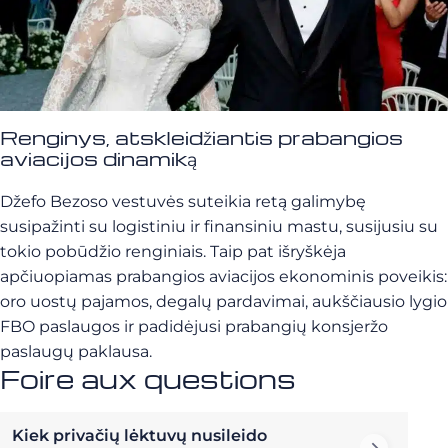
Renginys, atskleidžiantis prabangios
aviacijos dinamiką
Džefo Bezoso vestuvės suteikia retą galimybę
susipažinti su logistiniu ir finansiniu mastu, susijusiu su
tokio pobūdžio renginiais. Taip pat išryškėja
apčiuopiamas prabangios aviacijos ekonominis poveikis:
oro uostų pajamos, degalų pardavimai, aukščiausio lygio
FBO paslaugos ir padidėjusi prabangių konsjeržo
paslaugų paklausa.
Foire aux questions
Kiek privačių lėktuvų nusileido