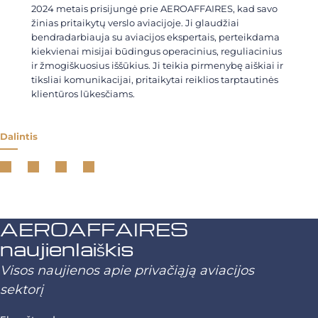
2024 metais prisijungė prie AEROAFFAIRES, kad savo
žinias pritaikytų verslo aviacijoje. Ji glaudžiai
bendradarbiauja su aviacijos ekspertais, perteikdama
kiekvienai misijai būdingus operacinius, reguliacinius
ir žmogiškuosius iššūkius. Ji teikia pirmenybę aiškiai ir
tiksliai komunikacijai, pritaikytai reiklios tarptautinės
klientūros lūkesčiams.
Dalintis
AEROAFFAIRES
naujienlaiškis
Visos naujienos apie privačiąją aviacijos
sektorį