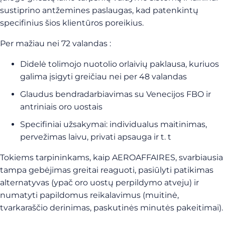
sustiprino antžemines paslaugas, kad patenkintų
specifinius šios klientūros poreikius.
Per mažiau nei 72 valandas :
Didelė tolimojo nuotolio orlaivių paklausa, kuriuos
galima įsigyti greičiau nei per 48 valandas
Glaudus bendradarbiavimas su Venecijos FBO ir
antriniais oro uostais
Specifiniai užsakymai: individualus maitinimas,
pervežimas laivu, privati apsauga ir t. t
Tokiems tarpininkams, kaip AEROAFFAIRES, svarbiausia
tampa gebėjimas greitai reaguoti, pasiūlyti patikimas
alternatyvas (ypač oro uostų perpildymo atveju) ir
numatyti papildomus reikalavimus (muitinė,
tvarkaraščio derinimas, paskutinės minutės pakeitimai).