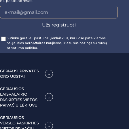
El. pašto adresas
Sutinku gauti el. paštu naujienlaiškius, kuriuose pateikiamos
naujausios AeroAffaires naujienos, ir esu susipažinęs su mūsų
privatumo politika.
GERIAUSI PRIVATŪS
ORO UOSTAI
GERIAUSIOS
LAISVALAIKIO
PASKIRTIES VIETOS
PRIVAČIU LĖKTUVU
GERIAUSIOS
VERSLO PASKIRTIES
VIETOS PRIVAČIU